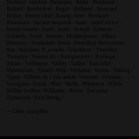
Richard - Gaston
-
Richepin
-
Rilke
-
Rimbaud
-
Robert
-
Rochefort
-
Roger
-
Rolland
-
Ronsard
-
Rosny
-
Rosny aîné
-
Rosny_aîné
-
Rostand
-
Rousseau
-
Sacher masoch
-
Sade
-
Saint victor
-
Sainte beuve
-
Sand
-
Sazie
-
Scholl
-
Schwab
-
Schwob
-
Scott
-
Serena
-
Shakespeare
-
Silion
-
Silvestre
-
Snakebzh
-
Steel
-
Stendhal
-
Stevenson
-
Sue
-
Suétone
-
T. combe
-
Tchekhov
-
Theuriet
-
Thoreau
-
Tolstoï (L)
-
Tourgueniev
-
Trollope
-
Twain
-
Valdagne
-
Valéry
-
Vallès
-
Van offel
-
Vannereux
-
Vasari
-
Vély
-
Verlaine
-
Verne
-
Vidocq
-
Vigny
-
Villiers de l´isle adam
-
Vincent
-
Voltaire
-
Voragine
-
Vouin
-
Weil
-
Wells
-
Wharton
-
Wilde
-
Wilkie Collins
-
Williams
-
Wood
-
Zaccone
-
Zamacoïs
-
Zola
Zweig
-
--- Liste complète