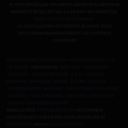
SI VOUS PENSEZ QUE VOS DROITS D'AUTEUR OU DROITS DE
PROPRIÉTÉ INTELLECTUELLE NE SONT PAS RESPECTÉS,
MERCI DE NOUS EN INFORMER.
À LA DIVULGATION D’ATTEINTES AU DROIT, NOUS
ENLÈVERONS IMMÉDIATEMENT LES CONTENUS
CONCERNÉS
CONSENTEMENT DES COOKIES
-
NOTICE RELATIVE À LA
VIE PRIVÉE
- NOS SOURCES:
ART LIBRE
-
ATRAMENTA
-
AUDACITY
-
AUTEURS DU LIBRE
-
B.N.F
-
CREATIVE
COMMONS
-
DOGMAZIC
-
EBOOK
-
FLICKR
-
GALLICA
-
INLIBROVERITAS
-
JAMENDO
-
LES ÉDITIONS DE L'À VENIR
-
MUSOPEN
-
WIKI COMMONS
-
WIKIPEDIA
-
WIKISOURCE
-
PIXABAY
-
NOS RÉFÉRENCEURS
MERCI AU SITE
WWW.ARCHIVE.ORG
QUI HÉBERGE
GRATUITEMENT NOS LIVRES AUDIO | TEMPLATE BY
W3LAYOUTS
| DESIGN:
AGORA CRÉATION