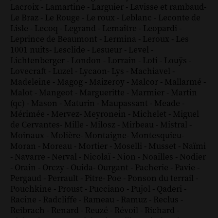
Lacroix
-
Lamartine
-
Larguier
-
Lavisse et rambaud
-
Le Braz
-
Le Rouge
-
Le roux
-
Leblanc
-
Leconte de
Lisle
-
Lecoq
-
Legrand
-
Lemaître
-
Leopardi
-
Leprince de Beaumont
-
Lermina
-
Leroux
-
Les
1001 nuits
-
Lesclide
-
Lesueur
-
Level
-
Lichtenberger
-
London
-
Lorrain
-
Loti
-
Louÿs
-
Lovecraft
-
Luzel
-
Lycaon
-
Lys
-
Machiavel
-
Madeleine
-
Magog
-
Maizeroy
-
Malcor
-
Mallarmé
-
Malot
-
Mangeot
-
Margueritte
-
Marmier
-
Martin
(qc)
-
Mason
-
Maturin
-
Maupassant
-
Meade
-
Mérimée
-
Mervez
-
Meyronein
-
Michelet
-
Miguel
de Cervantes
-
Mille
-
Milosz
-
Mirbeau
-
Mistral
-
Moinaux
-
Molière
-
Montaigne
-
Montesquieu
-
Moran
-
Moreau
-
Mortier
-
Moselli
-
Musset
-
Naïmi
-
Navarre
-
Nerval
-
Nicolaï
-
Nion
-
Noailles
-
Nodier
-
Orain
-
Orczy
-
Ouida
-
Ourgant
-
Pacherie
-
Pavie
-
Pergaud
-
Perrault
-
Pitre
-
Poe
-
Ponson du terrail
-
Pouchkine
-
Proust
-
Pucciano
-
Pujol
-
Qaderi
-
Racine
-
Radcliffe
-
Rameau
-
Ramuz
-
Reclus
-
Reibrach
-
Renard
-
Reuzé
-
Révoil
-
Richard
-