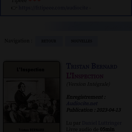
Tipeee
❤❤❤
👉
https://fr.tipeee.com/audiocite
-
Navigation :
RETOUR
NOUVELLES
Tristan Bernard
L'Inspection
(Version Intégrale)
Enregistrement :
Audiocite.net
Publication : 2023-04-13
Lu par
Daniel Luttringer
Livre audio de
05min