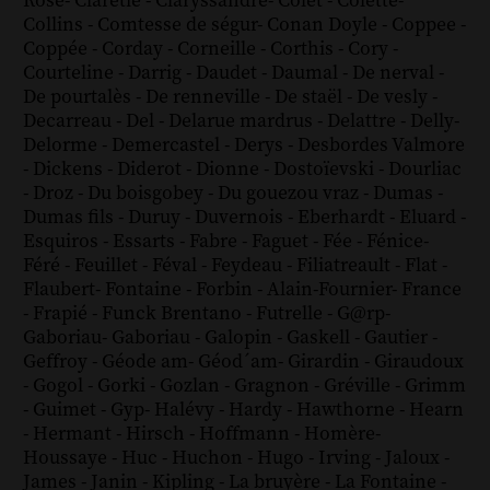
Rose
-
Claretie
-
Claryssandre
-
Colet
-
Colette
-
Collins
-
Comtesse de ségur
-
Conan Doyle
-
Coppee
-
Coppée
-
Corday
-
Corneille
-
Corthis
-
Cory
-
Courteline
-
Darrig
-
Daudet
-
Daumal
-
De nerval
-
De pourtalès
-
De renneville
-
De staël
-
De vesly
-
Decarreau
-
Del
-
Delarue mardrus
-
Delattre
-
Delly
-
Delorme
-
Demercastel
-
Derys
-
Desbordes Valmore
-
Dickens
-
Diderot
-
Dionne
-
Dostoïevski
-
Dourliac
-
Droz
-
Du boisgobey
-
Du gouezou vraz
-
Dumas
-
Dumas fils
-
Duruy
-
Duvernois
-
Eberhardt
-
Eluard
-
Esquiros
-
Essarts
-
Fabre
-
Faguet
-
Fée
-
Fénice
-
Féré
-
Feuillet
-
Féval
-
Feydeau
-
Filiatreault
-
Flat
-
Flaubert
-
Fontaine
-
Forbin
-
Alain-Fournier
-
France
-
Frapié
-
Funck Brentano
-
Futrelle
-
G@rp
-
Gaboriau
-
Gaboriau
-
Galopin
-
Gaskell
-
Gautier
-
Geffroy
-
Géode am
-
Géod´am
-
Girardin
-
Giraudoux
-
Gogol
-
Gorki
-
Gozlan
-
Gragnon
-
Gréville
-
Grimm
-
Guimet
-
Gyp
-
Halévy
-
Hardy
-
Hawthorne
-
Hearn
-
Hermant
-
Hirsch
-
Hoffmann
-
Homère
-
Houssaye
-
Huc
-
Huchon
-
Hugo
-
Irving
-
Jaloux
-
James
-
Janin
-
Kipling
-
La bruyère
-
La Fontaine
-