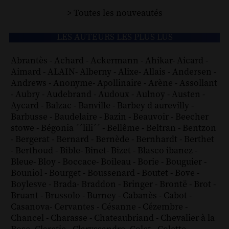
> Toutes les nouveautés
LES AUTEURS LES PLUS LUS
Abrantès
-
Achard
-
Ackermann
-
Ahikar
-
Aicard
-
Aimard
-
ALAIN
-
Alberny
-
Alixe
-
Allais
-
Andersen
-
Andrews
-
Anonyme
-
Apollinaire
-
Arène
-
Assollant
-
Aubry
-
Audebrand
-
Audoux
-
Aulnoy
-
Austen
-
Aycard
-
Balzac
-
Banville
-
Barbey d aurevilly
-
Barbusse
-
Baudelaire
-
Bazin
-
Beauvoir
-
Beecher
stowe
-
Bégonia ´´lili´´
-
Bellême
-
Beltran
-
Bentzon
-
Bergerat
-
Bernard
-
Bernède
-
Bernhardt
-
Berthet
-
Berthoud
-
Bible
-
Binet
-
Bizet
-
Blasco ibanez
-
Bleue
-
Bloy
-
Boccace
-
Boileau
-
Borie
-
Bouguier
-
Bouniol
-
Bourget
-
Boussenard
-
Boutet
-
Bove
-
Boylesve
-
Brada
-
Braddon
-
Bringer
-
Brontë
-
Brot
-
Bruant
-
Brussolo
-
Burney
-
Cabanès
-
Cabot
-
Casanova
-
Cervantes
-
Césanne
-
Cézembre
-
Chancel
-
Charasse
-
Chateaubriand
-
Chevalier à la