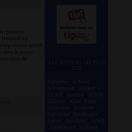
 se portent
e trouvait au
 corpulence ayant
s chez le jeune
innocence de
LES AUTEURS LES PLUS
LUS
Abrantès
-
Achard
-
Ackermann
-
Ahikar
-
Aicard
-
Aimard
-
ALAIN
-
Alberny
-
Alixe
-
Allais
-
ation
Andersen
-
Andrews
-
Anonyme
-
Apollinaire
-
Arène
-
Assollant
-
Aubry
-
Audebrand
-
Audoux
-