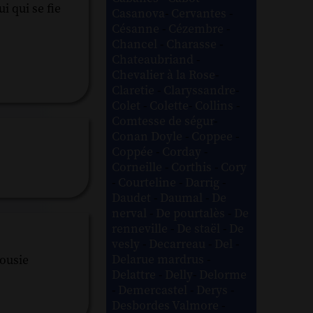
i qui se fie
Casanova
-
Cervantes
-
Césanne
-
Cézembre
-
Chancel
-
Charasse
-
Chateaubriand
-
Chevalier à la Rose
-
Claretie
-
Claryssandre
-
Colet
-
Colette
-
Collins
-
Comtesse de ségur
-
Conan Doyle
-
Coppee
-
Coppée
-
Corday
-
Corneille
-
Corthis
-
Cory
-
Courteline
-
Darrig
-
Daudet
-
Daumal
-
De
nerval
-
De pourtalès
-
De
renneville
-
De staël
-
De
vesly
-
Decarreau
-
Del
-
Delarue mardrus
-
lousie
Delattre
-
Delly
-
Delorme
-
Demercastel
-
Derys
-
Desbordes Valmore
-