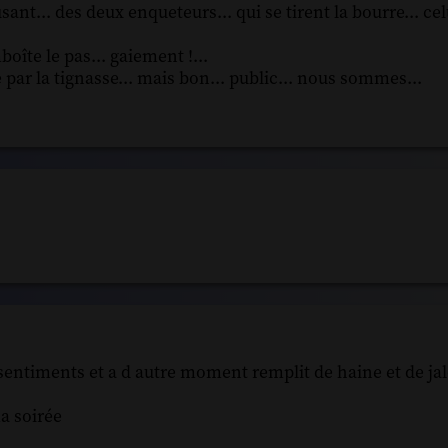
nt... des deux enqueteurs... qui se tirent la bourre... celu
mboîte le pas... gaiement !...
e par la tignasse... mais bon... public... nous sommes...
sentiments et a d autre moment remplit de haine et de ja
a soirée