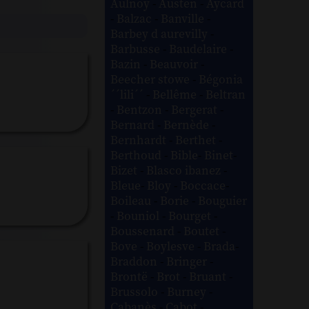
Aulnoy
-
Austen
-
Aycard
-
Balzac
-
Banville
-
Barbey d aurevilly
-
Barbusse
-
Baudelaire
-
Bazin
-
Beauvoir
-
Beecher stowe
-
Bégonia
´´lili´´
-
Bellême
-
Beltran
-
Bentzon
-
Bergerat
-
Bernard
-
Bernède
-
Bernhardt
-
Berthet
-
Berthoud
-
Bible
-
Binet
-
Bizet
-
Blasco ibanez
-
Bleue
-
Bloy
-
Boccace
-
Boileau
-
Borie
-
Bouguier
-
Bouniol
-
Bourget
-
Boussenard
-
Boutet
-
Bove
-
Boylesve
-
Brada
-
Braddon
-
Bringer
-
Brontë
-
Brot
-
Bruant
-
Brussolo
-
Burney
-
Cabanès
-
Cabot
-