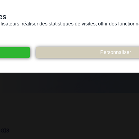
es
sateurs, réaliser des statistiques de visites, offrir des fonctio
Version pour personnes mal-voyantes ou non-voyantes
ices
Suivez-nous
Participez
Contact
gis