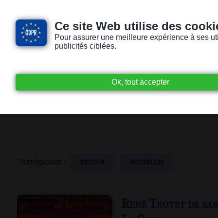
Ce site Web utilise des cooki
Pour assurer une meilleure expérience à ses utili
publicités ciblées.
Accueil
Livres audio
Lecteurs / Lectr
Navigation :
RETOUR
NOUVELLES
René Trotet de bar