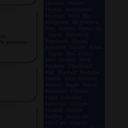
Dickens
-
Diderot
-
Dionne
-
Dostoïevski
-
Dourliac
-
Droz
-
Du
boisgobey
-
Du gouezou
vraz
-
Dumas
-
Dumas fils
-
Duruy
-
Duvernois
-
né.
Eberhardt
-
Eluard
-
 de présenter
Esquiros
-
Essarts
-
Fabre
-
Faguet
-
Fée
-
Fénice
-
Féré
-
Feuillet
-
Féval
-
Feydeau
-
Filiatreault
-
Flat
-
Flaubert
-
Fontaine
-
Forbin
-
Alain-Fournier
-
France
-
Frapié
-
Funck
Brentano
-
Futrelle
-
G@rp
-
Gaboriau
-
Gaboriau
-
Galopin
-
Gaskell
-
Gautier
-
Geffroy
-
Géode am
-
Géod´am
-
Girardin
-