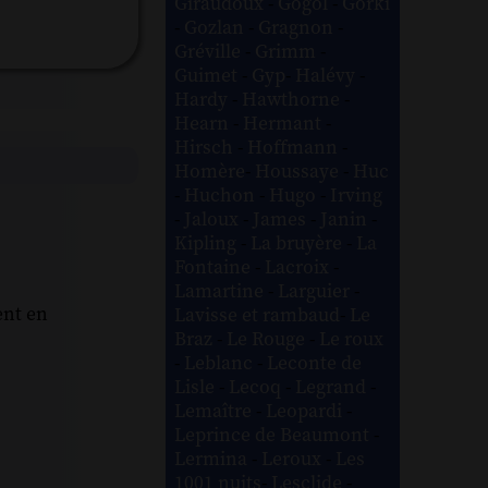
Giraudoux
-
Gogol
-
Gorki
-
Gozlan
-
Gragnon
-
Gréville
-
Grimm
-
Guimet
-
Gyp
-
Halévy
-
Hardy
-
Hawthorne
-
Hearn
-
Hermant
-
Hirsch
-
Hoffmann
-
Homère
-
Houssaye
-
Huc
-
Huchon
-
Hugo
-
Irving
-
Jaloux
-
James
-
Janin
-
Kipling
-
La bruyère
-
La
Fontaine
-
Lacroix
-
Lamartine
-
Larguier
-
ent en
Lavisse et rambaud
-
Le
Braz
-
Le Rouge
-
Le roux
-
Leblanc
-
Leconte de
Lisle
-
Lecoq
-
Legrand
-
Lemaître
-
Leopardi
-
Leprince de Beaumont
-
Lermina
-
Leroux
-
Les
1001 nuits
-
Lesclide
-