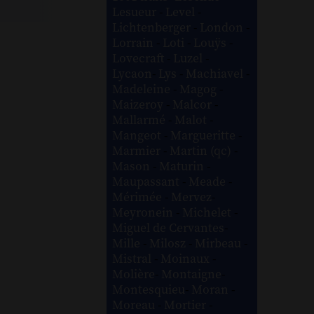
Lesueur
-
Level
-
Lichtenberger
-
London
-
Lorrain
-
Loti
-
Louÿs
-
Lovecraft
-
Luzel
-
Lycaon
-
Lys
-
Machiavel
-
Madeleine
-
Magog
-
Maizeroy
-
Malcor
-
Mallarmé
-
Malot
-
Mangeot
-
Margueritte
-
Marmier
-
Martin (qc)
-
Mason
-
Maturin
-
Maupassant
-
Meade
-
Mérimée
-
Mervez
-
Meyronein
-
Michelet
-
Miguel de Cervantes
-
Mille
-
Milosz
-
Mirbeau
-
Mistral
-
Moinaux
-
Molière
-
Montaigne
-
Montesquieu
-
Moran
-
Moreau
-
Mortier
-