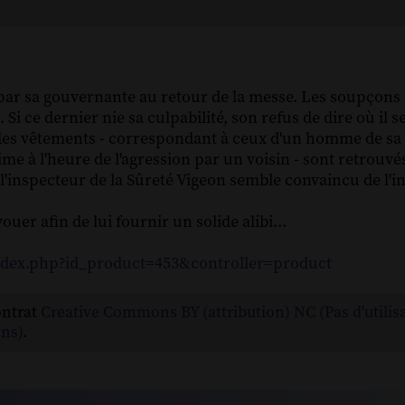
 par sa gouvernante au retour de la messe. Les soupçons
i ce dernier nie sa culpabilité, son refus de dire où il s
des vêtements - correspondant à ceux d'un homme de sa
ime à l'heure de l'agression par un voisin - sont retrouvé
l'inspecteur de la Sûreté Vigeon semble convaincu de l'
ouer afin de lui fournir un solide alibi...
index.php?id_product=453&controller=product
ontrat
Creative Commons BY (attribution) NC (Pas d'utilis
ns)
.