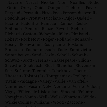
-
Navarre
-
Nerval
-
Nicolaï
-
Nion
-
Noailles
-
Nodier
-
Orain
-
Orczy
-
Ouida
-
Ourgant
-
Pacherie
-
Pavie
-
Pergaud
-
Perrault
-
Pitre
-
Poe
-
Ponson du terrail
-
Pouchkine
-
Proust
-
Pucciano
-
Pujol
-
Qaderi
-
Racine
-
Radcliffe
-
Rameau
-
Ramuz
-
Reclus
-
Reibrach
-
Renard
-
Reuzé
-
Révoil
-
Richard
-
Richard - Gaston
-
Richepin
-
Rilke
-
Rimbaud
-
Robert
-
Rochefort
-
Roger
-
Rolland
-
Ronsard
-
Rosny
-
Rosny aîné
-
Rosny_aîné
-
Rostand
-
Rousseau
-
Sacher masoch
-
Sade
-
Saint victor
-
Sainte beuve
-
Sand
-
Sazie
-
Scholl
-
Schwab
-
Schwob
-
Scott
-
Serena
-
Shakespeare
-
Silion
-
Silvestre
-
Snakebzh
-
Steel
-
Stendhal
-
Stevenson
-
Sue
-
Suétone
-
T. combe
-
Tchekhov
-
Theuriet
-
Thoreau
-
Tolstoï (L)
-
Tourgueniev
-
Trollope
-
Twain
-
Valdagne
-
Valéry
-
Vallès
-
Van offel
-
Vannereux
-
Vasari
-
Vély
-
Verlaine
-
Verne
-
Vidocq
-
Vigny
-
Villiers de l´isle adam
-
Vincent
-
Voltaire
-
Voragine
-
Vouin
-
Weil
-
Wells
-
Wharton
-
Wilde
-
Wilkie Collins
-
Williams
-
Wood
-
Zaccone
-