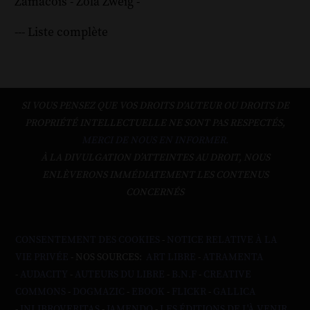
Zamacoïs
-
Zola
Zweig
-
--- Liste complète
SI VOUS PENSEZ QUE VOS DROITS D'AUTEUR OU DROITS DE
PROPRIÉTÉ INTELLECTUELLE NE SONT PAS RESPECTÉS,
MERCI DE NOUS EN INFORMER.
À LA DIVULGATION D’ATTEINTES AU DROIT, NOUS
ENLÈVERONS IMMÉDIATEMENT LES CONTENUS
CONCERNÉS
CONSENTEMENT DES COOKIES
-
NOTICE RELATIVE À LA
VIE PRIVÉE
- NOS SOURCES:
ART LIBRE
-
ATRAMENTA
-
AUDACITY
-
AUTEURS DU LIBRE
-
B.N.F
-
CREATIVE
COMMONS
-
DOGMAZIC
-
EBOOK
-
FLICKR
-
GALLICA
-
INLIBROVERITAS
-
JAMENDO
-
LES ÉDITIONS DE L'À VENIR