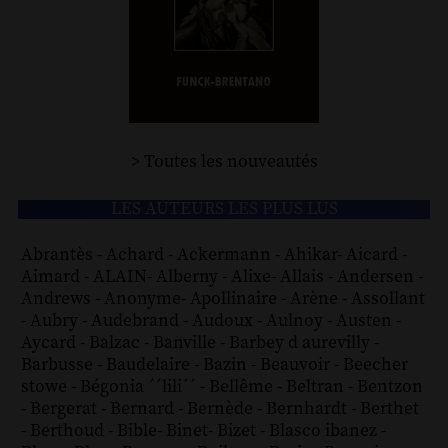
> Toutes les nouveautés
LES AUTEURS LES PLUS LUS
Abrantès
-
Achard
-
Ackermann
-
Ahikar
-
Aicard
-
Aimard
-
ALAIN
-
Alberny
-
Alixe
-
Allais
-
Andersen
-
Andrews
-
Anonyme
-
Apollinaire
-
Arène
-
Assollant
-
Aubry
-
Audebrand
-
Audoux
-
Aulnoy
-
Austen
-
Aycard
-
Balzac
-
Banville
-
Barbey d aurevilly
-
Barbusse
-
Baudelaire
-
Bazin
-
Beauvoir
-
Beecher
stowe
-
Bégonia ´´lili´´
-
Bellême
-
Beltran
-
Bentzon
-
Bergerat
-
Bernard
-
Bernède
-
Bernhardt
-
Berthet
-
Berthoud
-
Bible
-
Binet
-
Bizet
-
Blasco ibanez
-