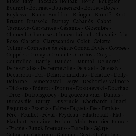
Bleue
-
Bloy
-
Boccace
-
Boileau
-
Borie
-
Bouguier
-
Bouniol
-
Bourget
-
Boussenard
-
Boutet
-
Bove
-
Boylesve
-
Brada
-
Braddon
-
Bringer
-
Brontë
-
Brot
-
Bruant
-
Brussolo
-
Burney
-
Cabanès
-
Cabot
-
Casanova
-
Cervantes
-
Césanne
-
Cézembre
-
Chancel
-
Charasse
-
Chateaubriand
-
Chevalier à la
Rose
-
Claretie
-
Claryssandre
-
Colet
-
Colette
-
Collins
-
Comtesse de ségur
-
Conan Doyle
-
Coppee
-
Coppée
-
Corday
-
Corneille
-
Corthis
-
Cory
-
Courteline
-
Darrig
-
Daudet
-
Daumal
-
De nerval
-
De pourtalès
-
De renneville
-
De staël
-
De vesly
-
Decarreau
-
Del
-
Delarue mardrus
-
Delattre
-
Delly
-
Delorme
-
Demercastel
-
Derys
-
Desbordes Valmore
-
Dickens
-
Diderot
-
Dionne
-
Dostoïevski
-
Dourliac
-
Droz
-
Du boisgobey
-
Du gouezou vraz
-
Dumas
-
Dumas fils
-
Duruy
-
Duvernois
-
Eberhardt
-
Eluard
-
Esquiros
-
Essarts
-
Fabre
-
Faguet
-
Fée
-
Fénice
-
Féré
-
Feuillet
-
Féval
-
Feydeau
-
Filiatreault
-
Flat
-
Flaubert
-
Fontaine
-
Forbin
-
Alain-Fournier
-
France
-
Frapié
-
Funck Brentano
-
Futrelle
-
G@rp
-
Gaboriau
-
Gaboriau
-
Galopin
-
Gaskell
-
Gautier
-