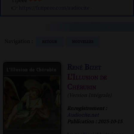
Tipeee
❤❤❤
👉
https://fr.tipeee.com/audiocite
-
Navigation :
RETOUR
NOUVELLES
René Bizet
L'Illusion de
Chérubin
(Version Intégrale)
Enregistrement :
Audiocite.net
Publication : 2025-10-15