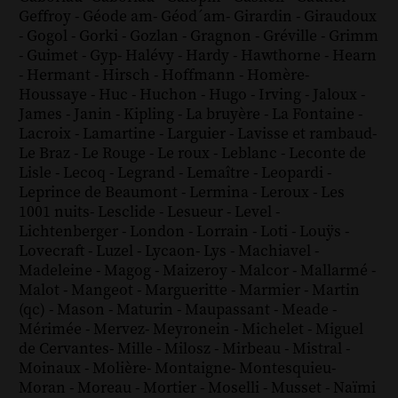
Geffroy
-
Géode am
-
Géod´am
-
Girardin
-
Giraudoux
-
Gogol
-
Gorki
-
Gozlan
-
Gragnon
-
Gréville
-
Grimm
-
Guimet
-
Gyp
-
Halévy
-
Hardy
-
Hawthorne
-
Hearn
-
Hermant
-
Hirsch
-
Hoffmann
-
Homère
-
Houssaye
-
Huc
-
Huchon
-
Hugo
-
Irving
-
Jaloux
-
James
-
Janin
-
Kipling
-
La bruyère
-
La Fontaine
-
Lacroix
-
Lamartine
-
Larguier
-
Lavisse et rambaud
-
Le Braz
-
Le Rouge
-
Le roux
-
Leblanc
-
Leconte de
Lisle
-
Lecoq
-
Legrand
-
Lemaître
-
Leopardi
-
Leprince de Beaumont
-
Lermina
-
Leroux
-
Les
1001 nuits
-
Lesclide
-
Lesueur
-
Level
-
Lichtenberger
-
London
-
Lorrain
-
Loti
-
Louÿs
-
Lovecraft
-
Luzel
-
Lycaon
-
Lys
-
Machiavel
-
Madeleine
-
Magog
-
Maizeroy
-
Malcor
-
Mallarmé
-
Malot
-
Mangeot
-
Margueritte
-
Marmier
-
Martin
(qc)
-
Mason
-
Maturin
-
Maupassant
-
Meade
-
Mérimée
-
Mervez
-
Meyronein
-
Michelet
-
Miguel
de Cervantes
-
Mille
-
Milosz
-
Mirbeau
-
Mistral
-
Moinaux
-
Molière
-
Montaigne
-
Montesquieu
-
Moran
-
Moreau
-
Mortier
-
Moselli
-
Musset
-
Naïmi