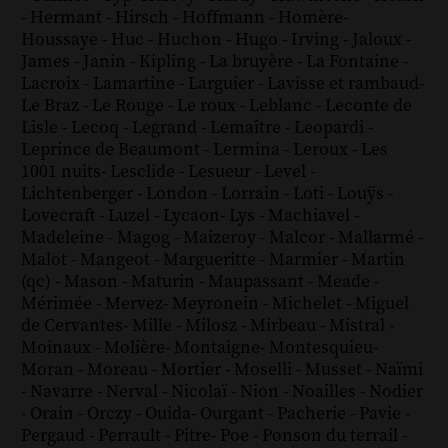
-
Hermant
-
Hirsch
-
Hoffmann
-
Homère
-
Houssaye
-
Huc
-
Huchon
-
Hugo
-
Irving
-
Jaloux
-
James
-
Janin
-
Kipling
-
La bruyère
-
La Fontaine
-
Lacroix
-
Lamartine
-
Larguier
-
Lavisse et rambaud
-
Le Braz
-
Le Rouge
-
Le roux
-
Leblanc
-
Leconte de
Lisle
-
Lecoq
-
Legrand
-
Lemaître
-
Leopardi
-
Leprince de Beaumont
-
Lermina
-
Leroux
-
Les
1001 nuits
-
Lesclide
-
Lesueur
-
Level
-
Lichtenberger
-
London
-
Lorrain
-
Loti
-
Louÿs
-
Lovecraft
-
Luzel
-
Lycaon
-
Lys
-
Machiavel
-
Madeleine
-
Magog
-
Maizeroy
-
Malcor
-
Mallarmé
-
Malot
-
Mangeot
-
Margueritte
-
Marmier
-
Martin
(qc)
-
Mason
-
Maturin
-
Maupassant
-
Meade
-
Mérimée
-
Mervez
-
Meyronein
-
Michelet
-
Miguel
de Cervantes
-
Mille
-
Milosz
-
Mirbeau
-
Mistral
-
Moinaux
-
Molière
-
Montaigne
-
Montesquieu
-
Moran
-
Moreau
-
Mortier
-
Moselli
-
Musset
-
Naïmi
-
Navarre
-
Nerval
-
Nicolaï
-
Nion
-
Noailles
-
Nodier
-
Orain
-
Orczy
-
Ouida
-
Ourgant
-
Pacherie
-
Pavie
-
Pergaud
-
Perrault
-
Pitre
-
Poe
-
Ponson du terrail
-