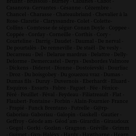
Bruant
-
Brussolo
-
Burney
-
Cabanès
-
Cabot
-
Casanova
-
Cervantes
-
Césanne
-
Cézembre
-
Chancel
-
Charasse
-
Chateaubriand
-
Chevalier à la
Rose
-
Claretie
-
Claryssandre
-
Colet
-
Colette
-
Collins
-
Comtesse de ségur
-
Conan Doyle
-
Coppee
-
Coppée
-
Corday
-
Corneille
-
Corthis
-
Cory
-
Courteline
-
Darrig
-
Daudet
-
Daumal
-
De nerval
-
De pourtalès
-
De renneville
-
De staël
-
De vesly
-
Decarreau
-
Del
-
Delarue mardrus
-
Delattre
-
Delly
-
Delorme
-
Demercastel
-
Derys
-
Desbordes Valmore
-
Dickens
-
Diderot
-
Dionne
-
Dostoïevski
-
Dourliac
-
Droz
-
Du boisgobey
-
Du gouezou vraz
-
Dumas
-
Dumas fils
-
Duruy
-
Duvernois
-
Eberhardt
-
Eluard
-
Esquiros
-
Essarts
-
Fabre
-
Faguet
-
Fée
-
Fénice
-
Féré
-
Feuillet
-
Féval
-
Feydeau
-
Filiatreault
-
Flat
-
Flaubert
-
Fontaine
-
Forbin
-
Alain-Fournier
-
France
-
Frapié
-
Funck Brentano
-
Futrelle
-
G@rp
-
Gaboriau
-
Gaboriau
-
Galopin
-
Gaskell
-
Gautier
-
Geffroy
-
Géode am
-
Géod´am
-
Girardin
-
Giraudoux
-
Gogol
-
Gorki
-
Gozlan
-
Gragnon
-
Gréville
-
Grimm
-
Guimet
-
Gyp
-
Halévy
-
Hardy
-
Hawthorne
-
Hearn