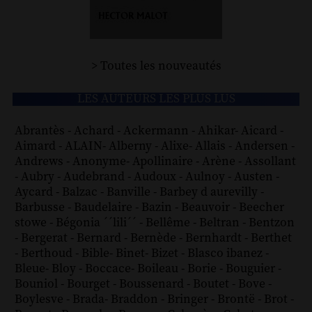
> Toutes les nouveautés
LES AUTEURS LES PLUS LUS
Abrantès
-
Achard
-
Ackermann
-
Ahikar
-
Aicard
-
Aimard
-
ALAIN
-
Alberny
-
Alixe
-
Allais
-
Andersen
-
Andrews
-
Anonyme
-
Apollinaire
-
Arène
-
Assollant
-
Aubry
-
Audebrand
-
Audoux
-
Aulnoy
-
Austen
-
Aycard
-
Balzac
-
Banville
-
Barbey d aurevilly
-
Barbusse
-
Baudelaire
-
Bazin
-
Beauvoir
-
Beecher
stowe
-
Bégonia ´´lili´´
-
Bellême
-
Beltran
-
Bentzon
-
Bergerat
-
Bernard
-
Bernède
-
Bernhardt
-
Berthet
-
Berthoud
-
Bible
-
Binet
-
Bizet
-
Blasco ibanez
-
Bleue
-
Bloy
-
Boccace
-
Boileau
-
Borie
-
Bouguier
-
Bouniol
-
Bourget
-
Boussenard
-
Boutet
-
Bove
-
Boylesve
-
Brada
-
Braddon
-
Bringer
-
Brontë
-
Brot
-