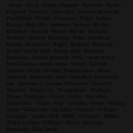
-
Orain
-
Orczy
-
Ouida
-
Ourgant
-
Pacherie
-
Pavie
-
Pergaud
-
Perrault
-
Pitre
-
Poe
-
Ponson du terrail
-
Pouchkine
-
Proust
-
Pucciano
-
Pujol
-
Qaderi
-
Racine
-
Radcliffe
-
Rameau
-
Ramuz
-
Reclus
-
Reibrach
-
Renard
-
Reuzé
-
Révoil
-
Richard
-
Richard - Gaston
-
Richepin
-
Rilke
-
Rimbaud
-
Robert
-
Rochefort
-
Roger
-
Rolland
-
Ronsard
-
Rosny
-
Rosny aîné
-
Rosny_aîné
-
Rostand
-
Rousseau
-
Sacher masoch
-
Sade
-
Saint victor
-
Sainte beuve
-
Sand
-
Sazie
-
Scholl
-
Schwab
-
Schwob
-
Scott
-
Serena
-
Shakespeare
-
Silion
-
Silvestre
-
Snakebzh
-
Steel
-
Stendhal
-
Stevenson
-
Sue
-
Suétone
-
T. combe
-
Tchekhov
-
Theuriet
-
Thoreau
-
Tolstoï (L)
-
Tourgueniev
-
Trollope
-
Twain
-
Valdagne
-
Valéry
-
Vallès
-
Van offel
-
Vannereux
-
Vasari
-
Vély
-
Verlaine
-
Verne
-
Vidocq
-
Vigny
-
Villiers de l´isle adam
-
Vincent
-
Voltaire
-
Voragine
-
Vouin
-
Weil
-
Wells
-
Wharton
-
Wilde
-
Wilkie Collins
-
Williams
-
Wood
-
Zaccone
-
Zamacoïs
-
Zola
Zweig
-