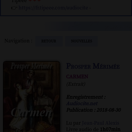
Tipeee
❤❤❤
👉
https://fr.tipeee.com/audiocite
-
Navigation :
RETOUR
NOUVELLES
Prosper Mérimée
carmen
(Extrait)
Enregistrement :
Audiocite.net
Publication : 2018-08-30
Lu par
Jean-Paul Alexis
Livre audio de
1h07min