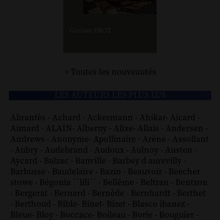
> Toutes les nouveautés
LES AUTEURS LES PLUS LUS
Abrantès
-
Achard
-
Ackermann
-
Ahikar
-
Aicard
-
Aimard
-
ALAIN
-
Alberny
-
Alixe
-
Allais
-
Andersen
-
Andrews
-
Anonyme
-
Apollinaire
-
Arène
-
Assollant
-
Aubry
-
Audebrand
-
Audoux
-
Aulnoy
-
Austen
-
Aycard
-
Balzac
-
Banville
-
Barbey d aurevilly
-
Barbusse
-
Baudelaire
-
Bazin
-
Beauvoir
-
Beecher
stowe
-
Bégonia ´´lili´´
-
Bellême
-
Beltran
-
Bentzon
-
Bergerat
-
Bernard
-
Bernède
-
Bernhardt
-
Berthet
-
Berthoud
-
Bible
-
Binet
-
Bizet
-
Blasco ibanez
-
Bleue
-
Bloy
-
Boccace
-
Boileau
-
Borie
-
Bouguier
-