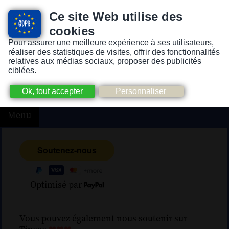
Ce site Web utilise des
cookies
Pour assurer une meilleure expérience à ses utilisateurs,
Version pour personnes mal-voyantes ou non-voyantes
réaliser des statistiques de visites, offrir des fonctionnalités
relatives aux médias sociaux, proposer des publicités
ciblées.
Menu
Optimisé par
Vous pouvez également nous soutenir sur