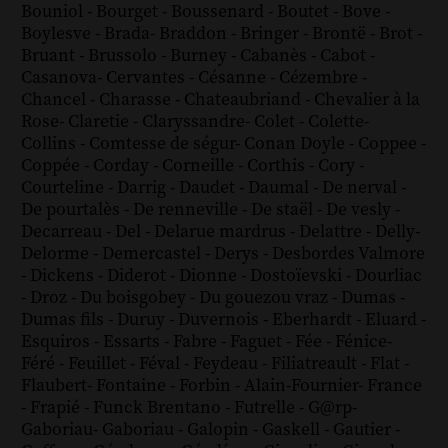
Bouniol
-
Bourget
-
Boussenard
-
Boutet
-
Bove
-
Boylesve
-
Brada
-
Braddon
-
Bringer
-
Brontë
-
Brot
-
Bruant
-
Brussolo
-
Burney
-
Cabanès
-
Cabot
-
Casanova
-
Cervantes
-
Césanne
-
Cézembre
-
Chancel
-
Charasse
-
Chateaubriand
-
Chevalier à la
Rose
-
Claretie
-
Claryssandre
-
Colet
-
Colette
-
Collins
-
Comtesse de ségur
-
Conan Doyle
-
Coppee
-
Coppée
-
Corday
-
Corneille
-
Corthis
-
Cory
-
Courteline
-
Darrig
-
Daudet
-
Daumal
-
De nerval
-
De pourtalès
-
De renneville
-
De staël
-
De vesly
-
Decarreau
-
Del
-
Delarue mardrus
-
Delattre
-
Delly
-
Delorme
-
Demercastel
-
Derys
-
Desbordes Valmore
-
Dickens
-
Diderot
-
Dionne
-
Dostoïevski
-
Dourliac
-
Droz
-
Du boisgobey
-
Du gouezou vraz
-
Dumas
-
Dumas fils
-
Duruy
-
Duvernois
-
Eberhardt
-
Eluard
-
Esquiros
-
Essarts
-
Fabre
-
Faguet
-
Fée
-
Fénice
-
Féré
-
Feuillet
-
Féval
-
Feydeau
-
Filiatreault
-
Flat
-
Flaubert
-
Fontaine
-
Forbin
-
Alain-Fournier
-
France
-
Frapié
-
Funck Brentano
-
Futrelle
-
G@rp
-
Gaboriau
-
Gaboriau
-
Galopin
-
Gaskell
-
Gautier
-