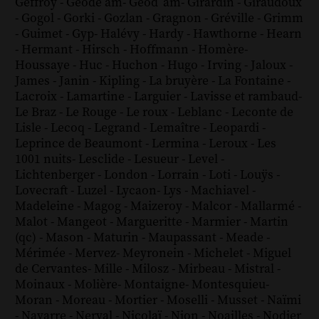
Geffroy
-
Géode am
-
Géod´am
-
Girardin
-
Giraudoux
-
Gogol
-
Gorki
-
Gozlan
-
Gragnon
-
Gréville
-
Grimm
-
Guimet
-
Gyp
-
Halévy
-
Hardy
-
Hawthorne
-
Hearn
-
Hermant
-
Hirsch
-
Hoffmann
-
Homère
-
Houssaye
-
Huc
-
Huchon
-
Hugo
-
Irving
-
Jaloux
-
James
-
Janin
-
Kipling
-
La bruyère
-
La Fontaine
-
Lacroix
-
Lamartine
-
Larguier
-
Lavisse et rambaud
-
Le Braz
-
Le Rouge
-
Le roux
-
Leblanc
-
Leconte de
Lisle
-
Lecoq
-
Legrand
-
Lemaître
-
Leopardi
-
Leprince de Beaumont
-
Lermina
-
Leroux
-
Les
1001 nuits
-
Lesclide
-
Lesueur
-
Level
-
Lichtenberger
-
London
-
Lorrain
-
Loti
-
Louÿs
-
Lovecraft
-
Luzel
-
Lycaon
-
Lys
-
Machiavel
-
Madeleine
-
Magog
-
Maizeroy
-
Malcor
-
Mallarmé
-
Malot
-
Mangeot
-
Margueritte
-
Marmier
-
Martin
(qc)
-
Mason
-
Maturin
-
Maupassant
-
Meade
-
Mérimée
-
Mervez
-
Meyronein
-
Michelet
-
Miguel
de Cervantes
-
Mille
-
Milosz
-
Mirbeau
-
Mistral
-
Moinaux
-
Molière
-
Montaigne
-
Montesquieu
-
Moran
-
Moreau
-
Mortier
-
Moselli
-
Musset
-
Naïmi
-
Navarre
-
Nerval
-
Nicolaï
-
Nion
-
Noailles
-
Nodier