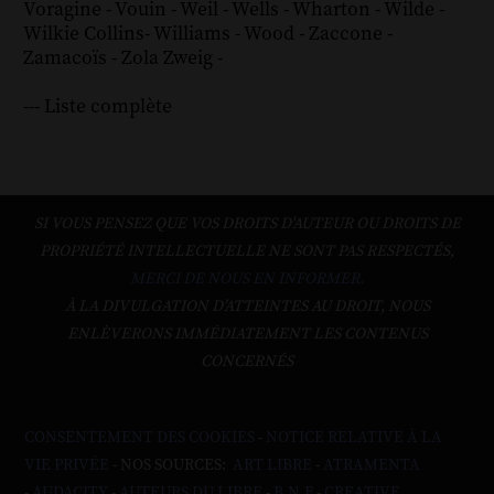
Voragine
-
Vouin
-
Weil
-
Wells
-
Wharton
-
Wilde
-
Wilkie Collins
-
Williams
-
Wood
-
Zaccone
-
Zamacoïs
-
Zola
Zweig
-
--- Liste complète
SI VOUS PENSEZ QUE VOS DROITS D'AUTEUR OU DROITS DE
PROPRIÉTÉ INTELLECTUELLE NE SONT PAS RESPECTÉS,
MERCI DE NOUS EN INFORMER.
À LA DIVULGATION D’ATTEINTES AU DROIT, NOUS
ENLÈVERONS IMMÉDIATEMENT LES CONTENUS
CONCERNÉS
CONSENTEMENT DES COOKIES
-
NOTICE RELATIVE À LA
VIE PRIVÉE
- NOS SOURCES:
ART LIBRE
-
ATRAMENTA
-
AUDACITY
-
AUTEURS DU LIBRE
-
B.N.F
-
CREATIVE