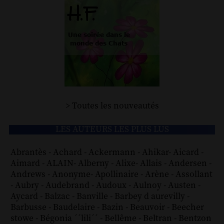
> Toutes les nouveautés
LES AUTEURS LES PLUS LUS
Abrantès
-
Achard
-
Ackermann
-
Ahikar
-
Aicard
-
Aimard
-
ALAIN
-
Alberny
-
Alixe
-
Allais
-
Andersen
-
Andrews
-
Anonyme
-
Apollinaire
-
Arène
-
Assollant
-
Aubry
-
Audebrand
-
Audoux
-
Aulnoy
-
Austen
-
Aycard
-
Balzac
-
Banville
-
Barbey d aurevilly
-
Barbusse
-
Baudelaire
-
Bazin
-
Beauvoir
-
Beecher
stowe
-
Bégonia ´´lili´´
-
Bellême
-
Beltran
-
Bentzon