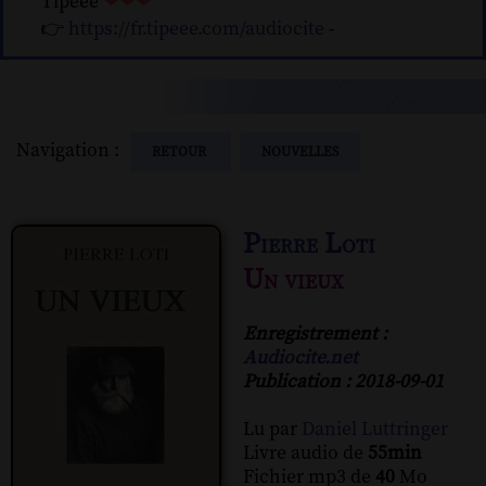
Tipeee
❤❤❤
👉
https://fr.tipeee.com/audiocite
-
Navigation :
RETOUR
NOUVELLES
Pierre Loti
Un vieux
Enregistrement :
Audiocite.net
Publication : 2018-09-01
Lu par
Daniel Luttringer
Livre audio de
55min
Fichier mp3 de
40
Mo