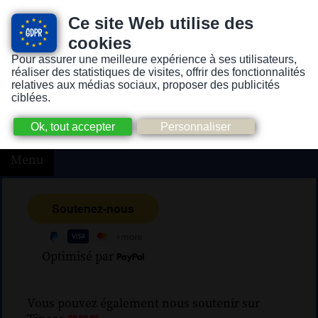
Ce site Web utilise des
cookies
Pour assurer une meilleure expérience à ses utilisateurs,
Version pour personnes mal-voyantes ou non-voyantes
réaliser des statistiques de visites, offrir des fonctionnalités
relatives aux médias sociaux, proposer des publicités
ciblées.
Menu
Optimisé par
Vous pouvez également nous soutenir sur