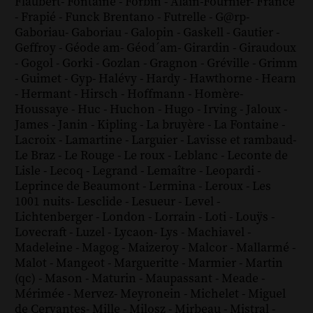
Flaubert
-
Fontaine
-
Forbin
-
Alain-Fournier
-
France
-
Frapié
-
Funck Brentano
-
Futrelle
-
G@rp
-
Gaboriau
-
Gaboriau
-
Galopin
-
Gaskell
-
Gautier
-
Geffroy
-
Géode am
-
Géod´am
-
Girardin
-
Giraudoux
-
Gogol
-
Gorki
-
Gozlan
-
Gragnon
-
Gréville
-
Grimm
-
Guimet
-
Gyp
-
Halévy
-
Hardy
-
Hawthorne
-
Hearn
-
Hermant
-
Hirsch
-
Hoffmann
-
Homère
-
Houssaye
-
Huc
-
Huchon
-
Hugo
-
Irving
-
Jaloux
-
James
-
Janin
-
Kipling
-
La bruyère
-
La Fontaine
-
Lacroix
-
Lamartine
-
Larguier
-
Lavisse et rambaud
-
Le Braz
-
Le Rouge
-
Le roux
-
Leblanc
-
Leconte de
Lisle
-
Lecoq
-
Legrand
-
Lemaître
-
Leopardi
-
Leprince de Beaumont
-
Lermina
-
Leroux
-
Les
1001 nuits
-
Lesclide
-
Lesueur
-
Level
-
Lichtenberger
-
London
-
Lorrain
-
Loti
-
Louÿs
-
Lovecraft
-
Luzel
-
Lycaon
-
Lys
-
Machiavel
-
Madeleine
-
Magog
-
Maizeroy
-
Malcor
-
Mallarmé
-
Malot
-
Mangeot
-
Margueritte
-
Marmier
-
Martin
(qc)
-
Mason
-
Maturin
-
Maupassant
-
Meade
-
Mérimée
-
Mervez
-
Meyronein
-
Michelet
-
Miguel
de Cervantes
-
Mille
-
Milosz
-
Mirbeau
-
Mistral
-