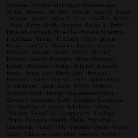
Moinaux
-
Molière
-
Montaigne
-
Montesquieu
-
Moran
-
Moreau
-
Mortier
-
Moselli
-
Musset
-
Naïmi
-
Navarre
-
Nerval
-
Nicolaï
-
Nion
-
Noailles
-
Nodier
-
Orain
-
Orczy
-
Ouida
-
Ourgant
-
Pacherie
-
Pavie
-
Pergaud
-
Perrault
-
Pitre
-
Poe
-
Ponson du terrail
-
Pouchkine
-
Proust
-
Pucciano
-
Pujol
-
Qaderi
-
Racine
-
Radcliffe
-
Rameau
-
Ramuz
-
Reclus
-
Reibrach
-
Renard
-
Reuzé
-
Révoil
-
Richard
-
Richard - Gaston
-
Richepin
-
Rilke
-
Rimbaud
-
Robert
-
Rochefort
-
Roger
-
Rolland
-
Ronsard
-
Rosny
-
Rosny aîné
-
Rosny_aîné
-
Rostand
-
Rousseau
-
Sacher masoch
-
Sade
-
Saint victor
-
Sainte beuve
-
Sand
-
Sazie
-
Scholl
-
Schwab
-
Schwob
-
Scott
-
Serena
-
Shakespeare
-
Silion
-
Silvestre
-
Snakebzh
-
Steel
-
Stendhal
-
Stevenson
-
Sue
-
Suétone
-
T. combe
-
Tchekhov
-
Theuriet
-
Thoreau
-
Tolstoï (L)
-
Tourgueniev
-
Trollope
-
Twain
-
Valdagne
-
Valéry
-
Vallès
-
Van offel
-
Vannereux
-
Vasari
-
Vély
-
Verlaine
-
Verne
-
Vidocq
-
Vigny
-
Villiers de l´isle adam
-
Vincent
-
Voltaire
-