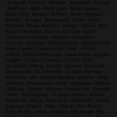
-
Bergerat
-
Bernard
-
Bernède
-
Bernhardt
-
Berthet
-
Berthoud
-
Bible
-
Binet
-
Bizet
-
Blasco ibanez
-
Bleue
-
Bloy
-
Boccace
-
Boileau
-
Borie
-
Bouguier
-
Bouniol
-
Bourget
-
Boussenard
-
Boutet
-
Bove
-
Boylesve
-
Brada
-
Braddon
-
Bringer
-
Brontë
-
Brot
-
Bruant
-
Brussolo
-
Burney
-
Cabanès
-
Cabot
-
Casanova
-
Cervantes
-
Césanne
-
Cézembre
-
Chancel
-
Charasse
-
Chateaubriand
-
Chevalier à la
Rose
-
Claretie
-
Claryssandre
-
Colet
-
Colette
-
Collins
-
Comtesse de ségur
-
Conan Doyle
-
Coppee
-
Coppée
-
Corday
-
Corneille
-
Corthis
-
Cory
-
Courteline
-
Darrig
-
Daudet
-
Daumal
-
De nerval
-
De pourtalès
-
De renneville
-
De staël
-
De vesly
-
Decarreau
-
Del
-
Delarue mardrus
-
Delattre
-
Delly
-
Delorme
-
Demercastel
-
Derys
-
Desbordes Valmore
-
Dickens
-
Diderot
-
Dionne
-
Dostoïevski
-
Dourliac
-
Droz
-
Du boisgobey
-
Du gouezou vraz
-
Dumas
-
Dumas fils
-
Duruy
-
Duvernois
-
Eberhardt
-
Eluard
-
Esquiros
-
Essarts
-
Fabre
-
Faguet
-
Fée
-
Fénice
-
Féré
-
Feuillet
-
Féval
-
Feydeau
-
Filiatreault
-
Flat
-