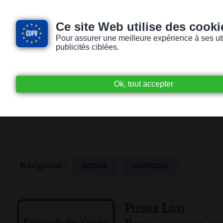
Ce site Web utilise des cooki
Pour assurer une meilleure expérience à ses utili
publicités ciblées.
Accueil
Livres audio
Lecteurs / Lectr
Navigation :
RETOUR
NOUVELLES
Pierre Loti