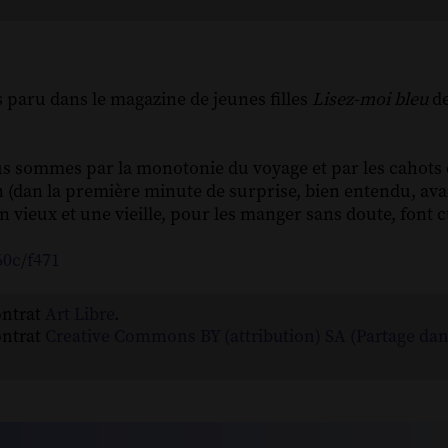
s paru dans le magazine de jeunes filles
Lisez-moi bleu
de
 sommes par la monotonie du voyage et par les cahots 
(dan la première minute de surprise, bien entendu, avan
ieux et une vieille, pour les manger sans doute, font cui
60c/f471
ontrat
Art Libre
.
ontrat
Creative Commons BY (attribution) SA (Partage da