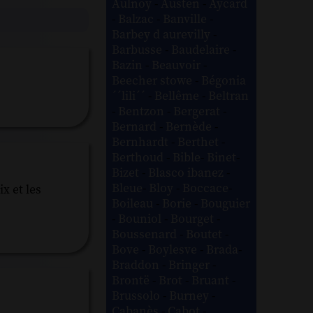
Aulnoy
-
Austen
-
Aycard
-
Balzac
-
Banville
-
Barbey d aurevilly
-
Barbusse
-
Baudelaire
-
Bazin
-
Beauvoir
-
Beecher stowe
-
Bégonia
´´lili´´
-
Bellême
-
Beltran
-
Bentzon
-
Bergerat
-
Bernard
-
Bernède
-
Bernhardt
-
Berthet
-
Berthoud
-
Bible
-
Binet
-
Bizet
-
Blasco ibanez
-
Bleue
-
Bloy
-
Boccace
-
x et les
Boileau
-
Borie
-
Bouguier
-
Bouniol
-
Bourget
-
Boussenard
-
Boutet
-
Bove
-
Boylesve
-
Brada
-
Braddon
-
Bringer
-
Brontë
-
Brot
-
Bruant
-
Brussolo
-
Burney
-
Cabanès
-
Cabot
-