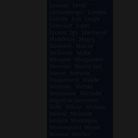
Lesueur
-
Level
-
Lichtenberger
-
London
-
Lorrain
-
Loti
-
Louÿs
-
Lovecraft
-
Luzel
-
Lycaon
-
Lys
-
Machiavel
-
Madeleine
-
Magog
-
Maizeroy
-
Malcor
-
Mallarmé
-
Malot
-
Mangeot
-
Margueritte
-
Marmier
-
Martin (qc)
-
Mason
-
Maturin
-
Maupassant
-
Meade
-
Mérimée
-
Mervez
-
Meyronein
-
Michelet
-
Miguel de Cervantes
-
Mille
-
Milosz
-
Mirbeau
-
Mistral
-
Moinaux
-
Molière
-
Montaigne
-
Montesquieu
-
Moran
-
Moreau
-
Mortier
-