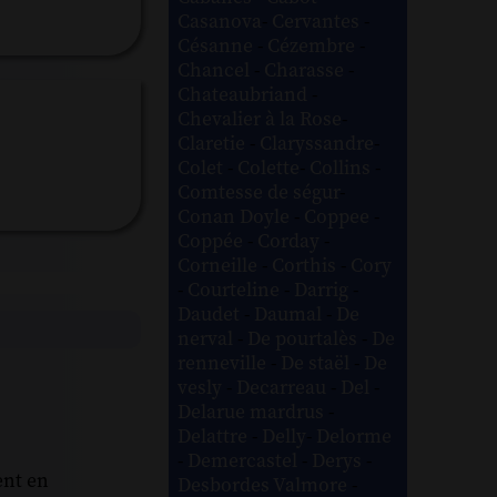
Casanova
-
Cervantes
-
Césanne
-
Cézembre
-
Chancel
-
Charasse
-
Chateaubriand
-
Chevalier à la Rose
-
Claretie
-
Claryssandre
-
Colet
-
Colette
-
Collins
-
Comtesse de ségur
-
Conan Doyle
-
Coppee
-
Coppée
-
Corday
-
Corneille
-
Corthis
-
Cory
-
Courteline
-
Darrig
-
Daudet
-
Daumal
-
De
nerval
-
De pourtalès
-
De
renneville
-
De staël
-
De
vesly
-
Decarreau
-
Del
-
Delarue mardrus
-
Delattre
-
Delly
-
Delorme
-
Demercastel
-
Derys
-
ent en
Desbordes Valmore
-