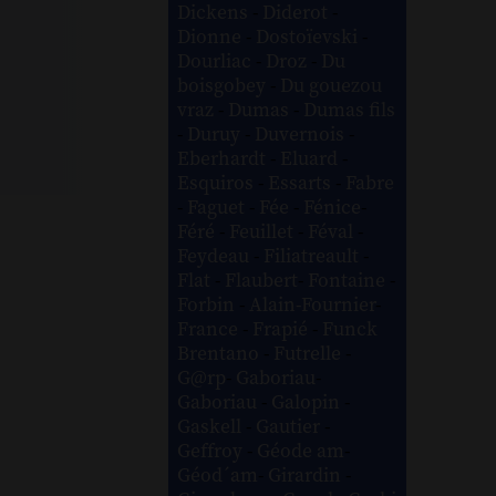
Dickens
-
Diderot
-
Dionne
-
Dostoïevski
-
Dourliac
-
Droz
-
Du
boisgobey
-
Du gouezou
vraz
-
Dumas
-
Dumas fils
-
Duruy
-
Duvernois
-
Eberhardt
-
Eluard
-
Esquiros
-
Essarts
-
Fabre
-
Faguet
-
Fée
-
Fénice
-
Féré
-
Feuillet
-
Féval
-
Feydeau
-
Filiatreault
-
Flat
-
Flaubert
-
Fontaine
-
Forbin
-
Alain-Fournier
-
France
-
Frapié
-
Funck
Brentano
-
Futrelle
-
G@rp
-
Gaboriau
-
Gaboriau
-
Galopin
-
Gaskell
-
Gautier
-
Geffroy
-
Géode am
-
Géod´am
-
Girardin
-