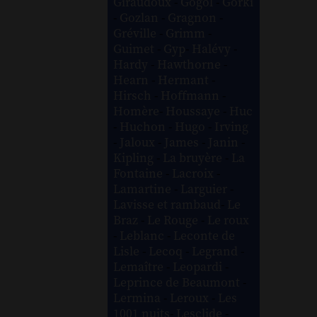
Giraudoux
-
Gogol
-
Gorki
-
Gozlan
-
Gragnon
-
Gréville
-
Grimm
-
Guimet
-
Gyp
-
Halévy
-
Hardy
-
Hawthorne
-
Hearn
-
Hermant
-
Hirsch
-
Hoffmann
-
Homère
-
Houssaye
-
Huc
-
Huchon
-
Hugo
-
Irving
-
Jaloux
-
James
-
Janin
-
Kipling
-
La bruyère
-
La
Fontaine
-
Lacroix
-
Lamartine
-
Larguier
-
Lavisse et rambaud
-
Le
Braz
-
Le Rouge
-
Le roux
-
Leblanc
-
Leconte de
Lisle
-
Lecoq
-
Legrand
-
Lemaître
-
Leopardi
-
Leprince de Beaumont
-
Lermina
-
Leroux
-
Les
1001 nuits
-
Lesclide
-