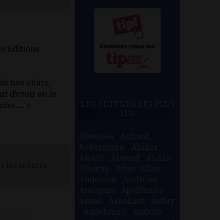
s Editions
de nos chars,
t d'avoir eu le
LES AUTEURS LES PLUS
re ... »
LUS
Abrantès
-
Achard
-
Ackermann
-
Ahikar
-
Aicard
-
Aimard
-
ALAIN
-
ns les mêmes
Alberny
-
Alixe
-
Allais
-
Andersen
-
Andrews
-
Anonyme
-
Apollinaire
-
Arène
-
Assollant
-
Aubry
-
Audebrand
-
Audoux
-