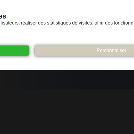
es
sateurs, réaliser des statistiques de visites, offrir des fonctio
Version pour personnes mal-voyantes ou non-voyantes
ices
Suivez-nous
Participez
Contact