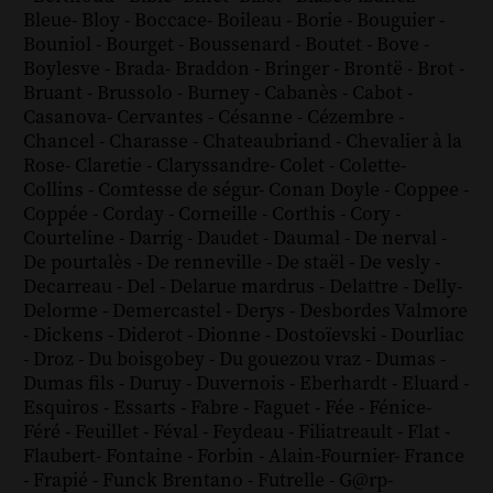
Bleue
-
Bloy
-
Boccace
-
Boileau
-
Borie
-
Bouguier
-
Bouniol
-
Bourget
-
Boussenard
-
Boutet
-
Bove
-
Boylesve
-
Brada
-
Braddon
-
Bringer
-
Brontë
-
Brot
-
Bruant
-
Brussolo
-
Burney
-
Cabanès
-
Cabot
-
Casanova
-
Cervantes
-
Césanne
-
Cézembre
-
Chancel
-
Charasse
-
Chateaubriand
-
Chevalier à la
Rose
-
Claretie
-
Claryssandre
-
Colet
-
Colette
-
Collins
-
Comtesse de ségur
-
Conan Doyle
-
Coppee
-
Coppée
-
Corday
-
Corneille
-
Corthis
-
Cory
-
Courteline
-
Darrig
-
Daudet
-
Daumal
-
De nerval
-
De pourtalès
-
De renneville
-
De staël
-
De vesly
-
Decarreau
-
Del
-
Delarue mardrus
-
Delattre
-
Delly
-
Delorme
-
Demercastel
-
Derys
-
Desbordes Valmore
-
Dickens
-
Diderot
-
Dionne
-
Dostoïevski
-
Dourliac
-
Droz
-
Du boisgobey
-
Du gouezou vraz
-
Dumas
-
Dumas fils
-
Duruy
-
Duvernois
-
Eberhardt
-
Eluard
-
Esquiros
-
Essarts
-
Fabre
-
Faguet
-
Fée
-
Fénice
-
Féré
-
Feuillet
-
Féval
-
Feydeau
-
Filiatreault
-
Flat
-
Flaubert
-
Fontaine
-
Forbin
-
Alain-Fournier
-
France
-
Frapié
-
Funck Brentano
-
Futrelle
-
G@rp
-