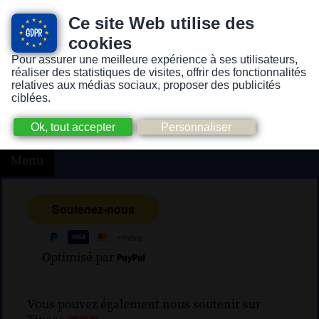
Ce site Web utilise des
cookies
Pour assurer une meilleure expérience à ses utilisateurs,
Version pour personnes mal-voyantes ou non-voyantes
réaliser des statistiques de visites, offrir des fonctionnalités
relatives aux médias sociaux, proposer des publicités
ciblées.
Menu
Optimisé par
Vous pouvez également nous soutenir sur