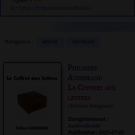
Tipeee
❤❤❤
👉
https://fr.tipeee.com/audiocite
-
Navigation :
RETOUR
NOUVELLES
Philibert
Audebrand
Le Coffret aux
lettres
(Version Intégrale)
Enregistrement :
Audiocite.net
Publication : 2025-07-02