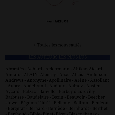
> Toutes les nouveautés
LES AUTEURS LES PLUS LUS
Abrantès
-
Achard
-
Ackermann
-
Ahikar
-
Aicard
-
Aimard
-
ALAIN
-
Alberny
-
Alixe
-
Allais
-
Andersen
-
Andrews
-
Anonyme
-
Apollinaire
-
Arène
-
Assollant
-
Aubry
-
Audebrand
-
Audoux
-
Aulnoy
-
Austen
-
Aycard
-
Balzac
-
Banville
-
Barbey d aurevilly
-
Barbusse
-
Baudelaire
-
Bazin
-
Beauvoir
-
Beecher
stowe
-
Bégonia ´´lili´´
-
Bellême
-
Beltran
-
Bentzon
-
Bergerat
-
Bernard
-
Bernède
-
Bernhardt
-
Berthet
-
Berthoud
-
Bible
-
Binet
-
Bizet
-
Blasco ibanez
-