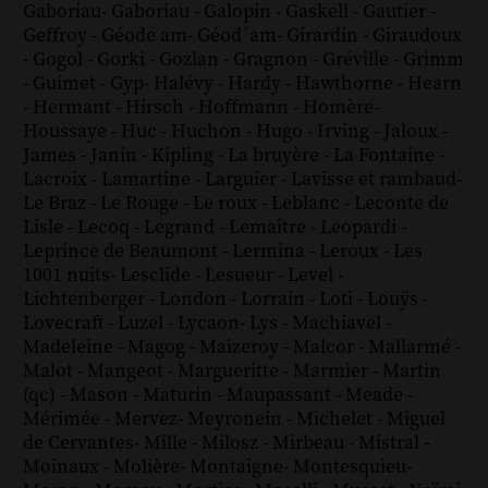
Gaboriau
-
Gaboriau
-
Galopin
-
Gaskell
-
Gautier
-
Geffroy
-
Géode am
-
Géod´am
-
Girardin
-
Giraudoux
-
Gogol
-
Gorki
-
Gozlan
-
Gragnon
-
Gréville
-
Grimm
-
Guimet
-
Gyp
-
Halévy
-
Hardy
-
Hawthorne
-
Hearn
-
Hermant
-
Hirsch
-
Hoffmann
-
Homère
-
Houssaye
-
Huc
-
Huchon
-
Hugo
-
Irving
-
Jaloux
-
James
-
Janin
-
Kipling
-
La bruyère
-
La Fontaine
-
Lacroix
-
Lamartine
-
Larguier
-
Lavisse et rambaud
-
Le Braz
-
Le Rouge
-
Le roux
-
Leblanc
-
Leconte de
Lisle
-
Lecoq
-
Legrand
-
Lemaître
-
Leopardi
-
Leprince de Beaumont
-
Lermina
-
Leroux
-
Les
1001 nuits
-
Lesclide
-
Lesueur
-
Level
-
Lichtenberger
-
London
-
Lorrain
-
Loti
-
Louÿs
-
Lovecraft
-
Luzel
-
Lycaon
-
Lys
-
Machiavel
-
Madeleine
-
Magog
-
Maizeroy
-
Malcor
-
Mallarmé
-
Malot
-
Mangeot
-
Margueritte
-
Marmier
-
Martin
(qc)
-
Mason
-
Maturin
-
Maupassant
-
Meade
-
Mérimée
-
Mervez
-
Meyronein
-
Michelet
-
Miguel
de Cervantes
-
Mille
-
Milosz
-
Mirbeau
-
Mistral
-
Moinaux
-
Molière
-
Montaigne
-
Montesquieu
-