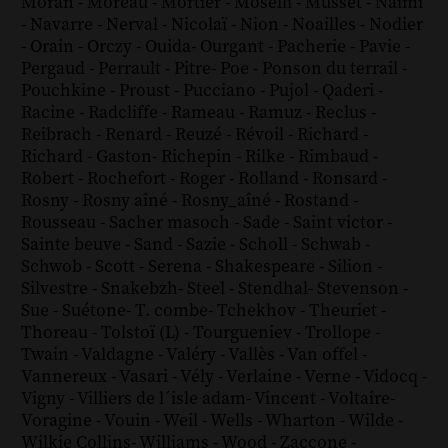
Moran
-
Moreau
-
Mortier
-
Moselli
-
Musset
-
Naïmi
-
Navarre
-
Nerval
-
Nicolaï
-
Nion
-
Noailles
-
Nodier
-
Orain
-
Orczy
-
Ouida
-
Ourgant
-
Pacherie
-
Pavie
-
Pergaud
-
Perrault
-
Pitre
-
Poe
-
Ponson du terrail
-
Pouchkine
-
Proust
-
Pucciano
-
Pujol
-
Qaderi
-
Racine
-
Radcliffe
-
Rameau
-
Ramuz
-
Reclus
-
Reibrach
-
Renard
-
Reuzé
-
Révoil
-
Richard
-
Richard - Gaston
-
Richepin
-
Rilke
-
Rimbaud
-
Robert
-
Rochefort
-
Roger
-
Rolland
-
Ronsard
-
Rosny
-
Rosny aîné
-
Rosny_aîné
-
Rostand
-
Rousseau
-
Sacher masoch
-
Sade
-
Saint victor
-
Sainte beuve
-
Sand
-
Sazie
-
Scholl
-
Schwab
-
Schwob
-
Scott
-
Serena
-
Shakespeare
-
Silion
-
Silvestre
-
Snakebzh
-
Steel
-
Stendhal
-
Stevenson
-
Sue
-
Suétone
-
T. combe
-
Tchekhov
-
Theuriet
-
Thoreau
-
Tolstoï (L)
-
Tourgueniev
-
Trollope
-
Twain
-
Valdagne
-
Valéry
-
Vallès
-
Van offel
-
Vannereux
-
Vasari
-
Vély
-
Verlaine
-
Verne
-
Vidocq
-
Vigny
-
Villiers de l´isle adam
-
Vincent
-
Voltaire
-
Voragine
-
Vouin
-
Weil
-
Wells
-
Wharton
-
Wilde
-
Wilkie Collins
-
Williams
-
Wood
-
Zaccone
-