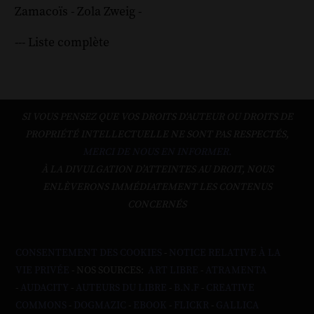
Zamacoïs
-
Zola
Zweig
-
--- Liste complète
SI VOUS PENSEZ QUE VOS DROITS D'AUTEUR OU DROITS DE
PROPRIÉTÉ INTELLECTUELLE NE SONT PAS RESPECTÉS,
MERCI DE NOUS EN INFORMER.
À LA DIVULGATION D’ATTEINTES AU DROIT, NOUS
ENLÈVERONS IMMÉDIATEMENT LES CONTENUS
CONCERNÉS
CONSENTEMENT DES COOKIES
-
NOTICE RELATIVE À LA
VIE PRIVÉE
- NOS SOURCES:
ART LIBRE
-
ATRAMENTA
-
AUDACITY
-
AUTEURS DU LIBRE
-
B.N.F
-
CREATIVE
COMMONS
-
DOGMAZIC
-
EBOOK
-
FLICKR
-
GALLICA