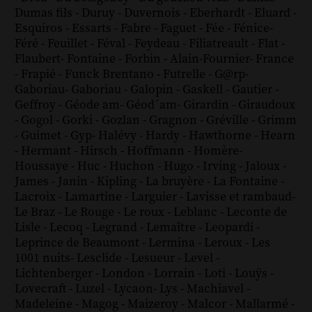
Dumas fils
-
Duruy
-
Duvernois
-
Eberhardt
-
Eluard
-
Esquiros
-
Essarts
-
Fabre
-
Faguet
-
Fée
-
Fénice
-
Féré
-
Feuillet
-
Féval
-
Feydeau
-
Filiatreault
-
Flat
-
Flaubert
-
Fontaine
-
Forbin
-
Alain-Fournier
-
France
-
Frapié
-
Funck Brentano
-
Futrelle
-
G@rp
-
Gaboriau
-
Gaboriau
-
Galopin
-
Gaskell
-
Gautier
-
Geffroy
-
Géode am
-
Géod´am
-
Girardin
-
Giraudoux
-
Gogol
-
Gorki
-
Gozlan
-
Gragnon
-
Gréville
-
Grimm
-
Guimet
-
Gyp
-
Halévy
-
Hardy
-
Hawthorne
-
Hearn
-
Hermant
-
Hirsch
-
Hoffmann
-
Homère
-
Houssaye
-
Huc
-
Huchon
-
Hugo
-
Irving
-
Jaloux
-
James
-
Janin
-
Kipling
-
La bruyère
-
La Fontaine
-
Lacroix
-
Lamartine
-
Larguier
-
Lavisse et rambaud
-
Le Braz
-
Le Rouge
-
Le roux
-
Leblanc
-
Leconte de
Lisle
-
Lecoq
-
Legrand
-
Lemaître
-
Leopardi
-
Leprince de Beaumont
-
Lermina
-
Leroux
-
Les
1001 nuits
-
Lesclide
-
Lesueur
-
Level
-
Lichtenberger
-
London
-
Lorrain
-
Loti
-
Louÿs
-
Lovecraft
-
Luzel
-
Lycaon
-
Lys
-
Machiavel
-
Madeleine
-
Magog
-
Maizeroy
-
Malcor
-
Mallarmé
-