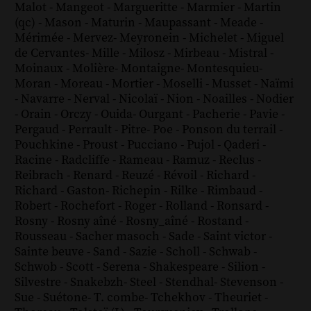
Malot
-
Mangeot
-
Margueritte
-
Marmier
-
Martin
(qc)
-
Mason
-
Maturin
-
Maupassant
-
Meade
-
Mérimée
-
Mervez
-
Meyronein
-
Michelet
-
Miguel
de Cervantes
-
Mille
-
Milosz
-
Mirbeau
-
Mistral
-
Moinaux
-
Molière
-
Montaigne
-
Montesquieu
-
Moran
-
Moreau
-
Mortier
-
Moselli
-
Musset
-
Naïmi
-
Navarre
-
Nerval
-
Nicolaï
-
Nion
-
Noailles
-
Nodier
-
Orain
-
Orczy
-
Ouida
-
Ourgant
-
Pacherie
-
Pavie
-
Pergaud
-
Perrault
-
Pitre
-
Poe
-
Ponson du terrail
-
Pouchkine
-
Proust
-
Pucciano
-
Pujol
-
Qaderi
-
Racine
-
Radcliffe
-
Rameau
-
Ramuz
-
Reclus
-
Reibrach
-
Renard
-
Reuzé
-
Révoil
-
Richard
-
Richard - Gaston
-
Richepin
-
Rilke
-
Rimbaud
-
Robert
-
Rochefort
-
Roger
-
Rolland
-
Ronsard
-
Rosny
-
Rosny aîné
-
Rosny_aîné
-
Rostand
-
Rousseau
-
Sacher masoch
-
Sade
-
Saint victor
-
Sainte beuve
-
Sand
-
Sazie
-
Scholl
-
Schwab
-
Schwob
-
Scott
-
Serena
-
Shakespeare
-
Silion
-
Silvestre
-
Snakebzh
-
Steel
-
Stendhal
-
Stevenson
-
Sue
-
Suétone
-
T. combe
-
Tchekhov
-
Theuriet
-