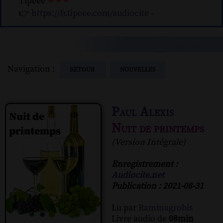
Tipeee
❤❤❤
👉
https://fr.tipeee.com/audiocite
-
Navigation :
RETOUR
NOUVELLES
Paul Alexis
Nuit de printemps
(Version Intégrale)
Enregistrement :
Audiocite.net
Publication : 2021-08-31
Lu par
Raminagrobis
Livre audio de
08min