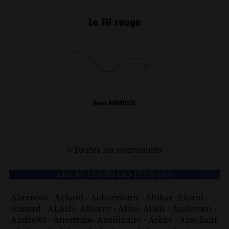
> Toutes les nouveautés
LES AUTEURS LES PLUS LUS
Abrantès
-
Achard
-
Ackermann
-
Ahikar
-
Aicard
-
Aimard
-
ALAIN
-
Alberny
-
Alixe
-
Allais
-
Andersen
-
Andrews
-
Anonyme
-
Apollinaire
-
Arène
-
Assollant