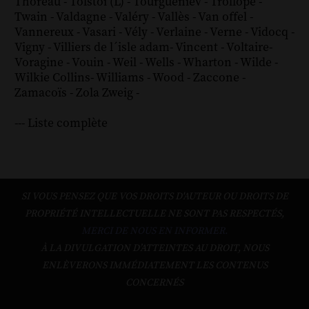
Thoreau
-
Tolstoï (L)
-
Tourgueniev
-
Trollope
-
Twain
-
Valdagne
-
Valéry
-
Vallès
-
Van offel
-
Vannereux
-
Vasari
-
Vély
-
Verlaine
-
Verne
-
Vidocq
-
Vigny
-
Villiers de l´isle adam
-
Vincent
-
Voltaire
-
Voragine
-
Vouin
-
Weil
-
Wells
-
Wharton
-
Wilde
-
Wilkie Collins
-
Williams
-
Wood
-
Zaccone
-
Zamacoïs
-
Zola
Zweig
-
--- Liste complète
SI VOUS PENSEZ QUE VOS DROITS D'AUTEUR OU DROITS DE
PROPRIÉTÉ INTELLECTUELLE NE SONT PAS RESPECTÉS,
MERCI DE NOUS EN INFORMER.
À LA DIVULGATION D’ATTEINTES AU DROIT, NOUS
ENLÈVERONS IMMÉDIATEMENT LES CONTENUS
CONCERNÉS