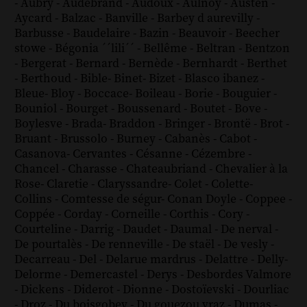
-
Aubry
-
Audebrand
-
Audoux
-
Aulnoy
-
Austen
-
Aycard
-
Balzac
-
Banville
-
Barbey d aurevilly
-
Barbusse
-
Baudelaire
-
Bazin
-
Beauvoir
-
Beecher
stowe
-
Bégonia ´´lili´´
-
Bellême
-
Beltran
-
Bentzon
-
Bergerat
-
Bernard
-
Bernède
-
Bernhardt
-
Berthet
-
Berthoud
-
Bible
-
Binet
-
Bizet
-
Blasco ibanez
-
Bleue
-
Bloy
-
Boccace
-
Boileau
-
Borie
-
Bouguier
-
Bouniol
-
Bourget
-
Boussenard
-
Boutet
-
Bove
-
Boylesve
-
Brada
-
Braddon
-
Bringer
-
Brontë
-
Brot
-
Bruant
-
Brussolo
-
Burney
-
Cabanès
-
Cabot
-
Casanova
-
Cervantes
-
Césanne
-
Cézembre
-
Chancel
-
Charasse
-
Chateaubriand
-
Chevalier à la
Rose
-
Claretie
-
Claryssandre
-
Colet
-
Colette
-
Collins
-
Comtesse de ségur
-
Conan Doyle
-
Coppee
-
Coppée
-
Corday
-
Corneille
-
Corthis
-
Cory
-
Courteline
-
Darrig
-
Daudet
-
Daumal
-
De nerval
-
De pourtalès
-
De renneville
-
De staël
-
De vesly
-
Decarreau
-
Del
-
Delarue mardrus
-
Delattre
-
Delly
-
Delorme
-
Demercastel
-
Derys
-
Desbordes Valmore
-
Dickens
-
Diderot
-
Dionne
-
Dostoïevski
-
Dourliac
-
Droz
-
Du boisgobey
-
Du gouezou vraz
-
Dumas
-