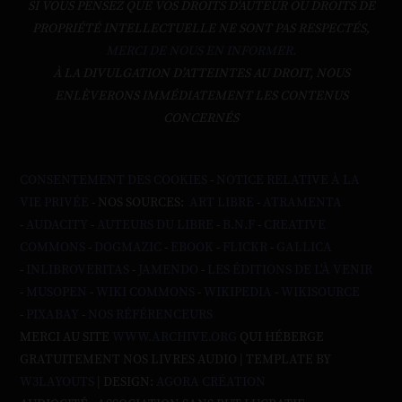
SI VOUS PENSEZ QUE VOS DROITS D'AUTEUR OU DROITS DE
PROPRIÉTÉ INTELLECTUELLE NE SONT PAS RESPECTÉS,
MERCI DE NOUS EN INFORMER.
À LA DIVULGATION D’ATTEINTES AU DROIT, NOUS
ENLÈVERONS IMMÉDIATEMENT LES CONTENUS
CONCERNÉS
CONSENTEMENT DES COOKIES
-
NOTICE RELATIVE À LA
VIE PRIVÉE
- NOS SOURCES:
ART LIBRE
-
ATRAMENTA
-
AUDACITY
-
AUTEURS DU LIBRE
-
B.N.F
-
CREATIVE
COMMONS
-
DOGMAZIC
-
EBOOK
-
FLICKR
-
GALLICA
-
INLIBROVERITAS
-
JAMENDO
-
LES ÉDITIONS DE L'À VENIR
-
MUSOPEN
-
WIKI COMMONS
-
WIKIPEDIA
-
WIKISOURCE
-
PIXABAY
-
NOS RÉFÉRENCEURS
MERCI AU SITE
WWW.ARCHIVE.ORG
QUI HÉBERGE
GRATUITEMENT NOS LIVRES AUDIO | TEMPLATE BY
W3LAYOUTS
| DESIGN:
AGORA CRÉATION