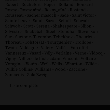
Robert
-
Rochefort
-
Roger
-
Rolland
-
Ronsard
-
Rosny
-
Rosny aîné
-
Rosny_aîné
-
Rostand
-
Rousseau
-
Sacher masoch
-
Sade
-
Saint victor
-
Sainte beuve
-
Sand
-
Sazie
-
Scholl
-
Schwab
-
Schwob
-
Scott
-
Serena
-
Shakespeare
-
Silion
-
Silvestre
-
Snakebzh
-
Steel
-
Stendhal
-
Stevenson
-
Sue
-
Suétone
-
T. combe
-
Tchekhov
-
Theuriet
-
Thoreau
-
Tolstoï (L)
-
Tourgueniev
-
Trollope
-
Twain
-
Valdagne
-
Valéry
-
Vallès
-
Van offel
-
Vannereux
-
Vasari
-
Vély
-
Verlaine
-
Verne
-
Vidocq
-
Vigny
-
Villiers de l´isle adam
-
Vincent
-
Voltaire
-
Voragine
-
Vouin
-
Weil
-
Wells
-
Wharton
-
Wilde
-
Wilkie Collins
-
Williams
-
Wood
-
Zaccone
-
Zamacoïs
-
Zola
Zweig
-
--- Liste complète