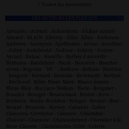
> Toutes les nouveautés
LES AUTEURS LES PLUS LUS
Abrantès
-
Achard
-
Ackermann
-
Ahikar
-
Aicard
-
Aimard
-
ALAIN
-
Alberny
-
Alixe
-
Allais
-
Andersen
-
Andrews
-
Anonyme
-
Apollinaire
-
Arène
-
Assollant
-
Aubry
-
Audebrand
-
Audoux
-
Aulnoy
-
Austen
-
Aycard
-
Balzac
-
Banville
-
Barbey d aurevilly
-
Barbusse
-
Baudelaire
-
Bazin
-
Beauvoir
-
Beecher
stowe
-
Bégonia ´´lili´´
-
Bellême
-
Beltran
-
Bentzon
-
Bergerat
-
Bernard
-
Bernède
-
Bernhardt
-
Berthet
-
Berthoud
-
Bible
-
Binet
-
Bizet
-
Blasco ibanez
-
Bleue
-
Bloy
-
Boccace
-
Boileau
-
Borie
-
Bouguier
-
Bouniol
-
Bourget
-
Boussenard
-
Boutet
-
Bove
-
Boylesve
-
Brada
-
Braddon
-
Bringer
-
Brontë
-
Brot
-
Bruant
-
Brussolo
-
Burney
-
Cabanès
-
Cabot
-
Casanova
-
Cervantes
-
Césanne
-
Cézembre
-
Chancel
-
Charasse
-
Chateaubriand
-
Chevalier à la
Rose
-
Claretie
-
Claryssandre
-
Colet
-
Colette
-