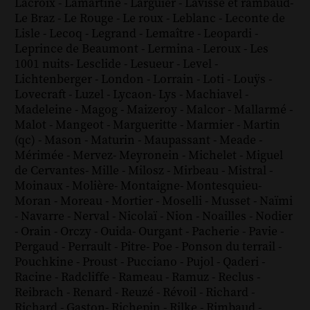
Lacroix
-
Lamartine
-
Larguier
-
Lavisse et rambaud
-
Le Braz
-
Le Rouge
-
Le roux
-
Leblanc
-
Leconte de
Lisle
-
Lecoq
-
Legrand
-
Lemaître
-
Leopardi
-
Leprince de Beaumont
-
Lermina
-
Leroux
-
Les
1001 nuits
-
Lesclide
-
Lesueur
-
Level
-
Lichtenberger
-
London
-
Lorrain
-
Loti
-
Louÿs
-
Lovecraft
-
Luzel
-
Lycaon
-
Lys
-
Machiavel
-
Madeleine
-
Magog
-
Maizeroy
-
Malcor
-
Mallarmé
-
Malot
-
Mangeot
-
Margueritte
-
Marmier
-
Martin
(qc)
-
Mason
-
Maturin
-
Maupassant
-
Meade
-
Mérimée
-
Mervez
-
Meyronein
-
Michelet
-
Miguel
de Cervantes
-
Mille
-
Milosz
-
Mirbeau
-
Mistral
-
Moinaux
-
Molière
-
Montaigne
-
Montesquieu
-
Moran
-
Moreau
-
Mortier
-
Moselli
-
Musset
-
Naïmi
-
Navarre
-
Nerval
-
Nicolaï
-
Nion
-
Noailles
-
Nodier
-
Orain
-
Orczy
-
Ouida
-
Ourgant
-
Pacherie
-
Pavie
-
Pergaud
-
Perrault
-
Pitre
-
Poe
-
Ponson du terrail
-
Pouchkine
-
Proust
-
Pucciano
-
Pujol
-
Qaderi
-
Racine
-
Radcliffe
-
Rameau
-
Ramuz
-
Reclus
-
Reibrach
-
Renard
-
Reuzé
-
Révoil
-
Richard
-
Richard - Gaston
-
Richepin
-
Rilke
-
Rimbaud
-