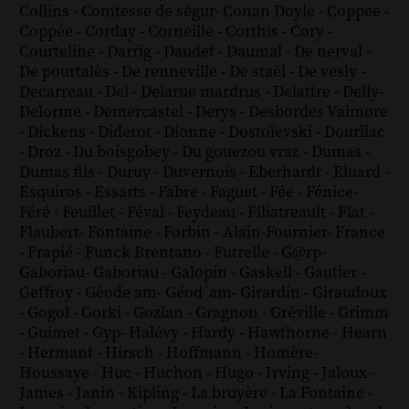
Collins
-
Comtesse de ségur
-
Conan Doyle
-
Coppee
-
Coppée
-
Corday
-
Corneille
-
Corthis
-
Cory
-
Courteline
-
Darrig
-
Daudet
-
Daumal
-
De nerval
-
De pourtalès
-
De renneville
-
De staël
-
De vesly
-
Decarreau
-
Del
-
Delarue mardrus
-
Delattre
-
Delly
-
Delorme
-
Demercastel
-
Derys
-
Desbordes Valmore
-
Dickens
-
Diderot
-
Dionne
-
Dostoïevski
-
Dourliac
-
Droz
-
Du boisgobey
-
Du gouezou vraz
-
Dumas
-
Dumas fils
-
Duruy
-
Duvernois
-
Eberhardt
-
Eluard
-
Esquiros
-
Essarts
-
Fabre
-
Faguet
-
Fée
-
Fénice
-
Féré
-
Feuillet
-
Féval
-
Feydeau
-
Filiatreault
-
Flat
-
Flaubert
-
Fontaine
-
Forbin
-
Alain-Fournier
-
France
-
Frapié
-
Funck Brentano
-
Futrelle
-
G@rp
-
Gaboriau
-
Gaboriau
-
Galopin
-
Gaskell
-
Gautier
-
Geffroy
-
Géode am
-
Géod´am
-
Girardin
-
Giraudoux
-
Gogol
-
Gorki
-
Gozlan
-
Gragnon
-
Gréville
-
Grimm
-
Guimet
-
Gyp
-
Halévy
-
Hardy
-
Hawthorne
-
Hearn
-
Hermant
-
Hirsch
-
Hoffmann
-
Homère
-
Houssaye
-
Huc
-
Huchon
-
Hugo
-
Irving
-
Jaloux
-
James
-
Janin
-
Kipling
-
La bruyère
-
La Fontaine
-