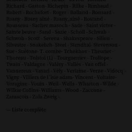
Richard - Gaston
-
Richepin
-
Rilke
-
Rimbaud
-
Robert
-
Rochefort
-
Roger
-
Rolland
-
Ronsard
-
Rosny
-
Rosny aîné
-
Rosny_aîné
-
Rostand
-
Rousseau
-
Sacher masoch
-
Sade
-
Saint victor
-
Sainte beuve
-
Sand
-
Sazie
-
Scholl
-
Schwab
-
Schwob
-
Scott
-
Serena
-
Shakespeare
-
Silion
-
Silvestre
-
Snakebzh
-
Steel
-
Stendhal
-
Stevenson
-
Sue
-
Suétone
-
T. combe
-
Tchekhov
-
Theuriet
-
Thoreau
-
Tolstoï (L)
-
Tourgueniev
-
Trollope
-
Twain
-
Valdagne
-
Valéry
-
Vallès
-
Van offel
-
Vannereux
-
Vasari
-
Vély
-
Verlaine
-
Verne
-
Vidocq
-
Vigny
-
Villiers de l´isle adam
-
Vincent
-
Voltaire
-
Voragine
-
Vouin
-
Weil
-
Wells
-
Wharton
-
Wilde
-
Wilkie Collins
-
Williams
-
Wood
-
Zaccone
-
Zamacoïs
-
Zola
Zweig
-
--- Liste complète