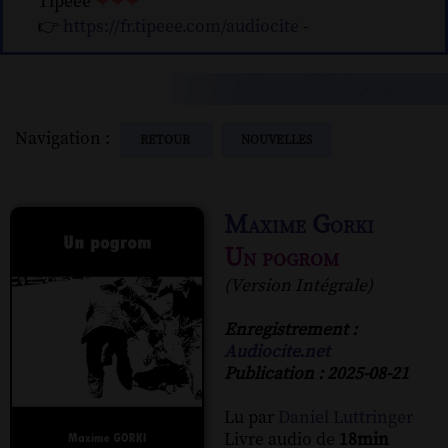
Tipeee
❤❤❤
👉
https://fr.tipeee.com/audiocite
-
Navigation :
RETOUR
NOUVELLES
Maxime Gorki
Un pogrom
(Version Intégrale)
Enregistrement :
Audiocite.net
Publication : 2025-08-21
Lu par
Daniel Luttringer
Livre audio de
18min