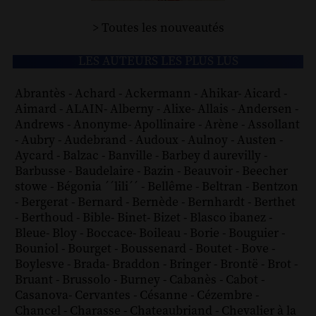
> Toutes les nouveautés
LES AUTEURS LES PLUS LUS
Abrantès
-
Achard
-
Ackermann
-
Ahikar
-
Aicard
-
Aimard
-
ALAIN
-
Alberny
-
Alixe
-
Allais
-
Andersen
-
Andrews
-
Anonyme
-
Apollinaire
-
Arène
-
Assollant
-
Aubry
-
Audebrand
-
Audoux
-
Aulnoy
-
Austen
-
Aycard
-
Balzac
-
Banville
-
Barbey d aurevilly
-
Barbusse
-
Baudelaire
-
Bazin
-
Beauvoir
-
Beecher
stowe
-
Bégonia ´´lili´´
-
Bellême
-
Beltran
-
Bentzon
-
Bergerat
-
Bernard
-
Bernède
-
Bernhardt
-
Berthet
-
Berthoud
-
Bible
-
Binet
-
Bizet
-
Blasco ibanez
-
Bleue
-
Bloy
-
Boccace
-
Boileau
-
Borie
-
Bouguier
-
Bouniol
-
Bourget
-
Boussenard
-
Boutet
-
Bove
-
Boylesve
-
Brada
-
Braddon
-
Bringer
-
Brontë
-
Brot
-
Bruant
-
Brussolo
-
Burney
-
Cabanès
-
Cabot
-
Casanova
-
Cervantes
-
Césanne
-
Cézembre
-
Chancel
-
Charasse
-
Chateaubriand
-
Chevalier à la