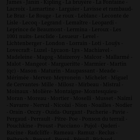
James
-
Janin
-
Kipling
-
La bruyère
-
La Fontaine
-
Lacroix
-
Lamartine
-
Larguier
-
Lavisse et rambaud
-
Le Braz
-
Le Rouge
-
Le roux
-
Leblanc
-
Leconte de
Lisle
-
Lecoq
-
Legrand
-
Lemaître
-
Leopardi
-
Leprince de Beaumont
-
Lermina
-
Leroux
-
Les
1001 nuits
-
Lesclide
-
Lesueur
-
Level
-
Lichtenberger
-
London
-
Lorrain
-
Loti
-
Louÿs
-
Lovecraft
-
Luzel
-
Lycaon
-
Lys
-
Machiavel
-
Madeleine
-
Magog
-
Maizeroy
-
Malcor
-
Mallarmé
-
Malot
-
Mangeot
-
Margueritte
-
Marmier
-
Martin
(qc)
-
Mason
-
Maturin
-
Maupassant
-
Meade
-
Mérimée
-
Mervez
-
Meyronein
-
Michelet
-
Miguel
de Cervantes
-
Mille
-
Milosz
-
Mirbeau
-
Mistral
-
Moinaux
-
Molière
-
Montaigne
-
Montesquieu
-
Moran
-
Moreau
-
Mortier
-
Moselli
-
Musset
-
Naïmi
-
Navarre
-
Nerval
-
Nicolaï
-
Nion
-
Noailles
-
Nodier
-
Orain
-
Orczy
-
Ouida
-
Ourgant
-
Pacherie
-
Pavie
-
Pergaud
-
Perrault
-
Pitre
-
Poe
-
Ponson du terrail
-
Pouchkine
-
Proust
-
Pucciano
-
Pujol
-
Qaderi
-
Racine
-
Radcliffe
-
Rameau
-
Ramuz
-
Reclus
-
Reibrach
-
Renard
-
Reuzé
-
Révoil
-
Richard
-