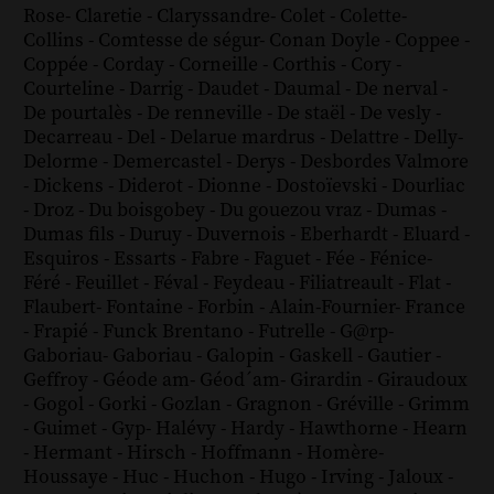
Rose
-
Claretie
-
Claryssandre
-
Colet
-
Colette
-
Collins
-
Comtesse de ségur
-
Conan Doyle
-
Coppee
-
Coppée
-
Corday
-
Corneille
-
Corthis
-
Cory
-
Courteline
-
Darrig
-
Daudet
-
Daumal
-
De nerval
-
De pourtalès
-
De renneville
-
De staël
-
De vesly
-
Decarreau
-
Del
-
Delarue mardrus
-
Delattre
-
Delly
-
Delorme
-
Demercastel
-
Derys
-
Desbordes Valmore
-
Dickens
-
Diderot
-
Dionne
-
Dostoïevski
-
Dourliac
-
Droz
-
Du boisgobey
-
Du gouezou vraz
-
Dumas
-
Dumas fils
-
Duruy
-
Duvernois
-
Eberhardt
-
Eluard
-
Esquiros
-
Essarts
-
Fabre
-
Faguet
-
Fée
-
Fénice
-
Féré
-
Feuillet
-
Féval
-
Feydeau
-
Filiatreault
-
Flat
-
Flaubert
-
Fontaine
-
Forbin
-
Alain-Fournier
-
France
-
Frapié
-
Funck Brentano
-
Futrelle
-
G@rp
-
Gaboriau
-
Gaboriau
-
Galopin
-
Gaskell
-
Gautier
-
Geffroy
-
Géode am
-
Géod´am
-
Girardin
-
Giraudoux
-
Gogol
-
Gorki
-
Gozlan
-
Gragnon
-
Gréville
-
Grimm
-
Guimet
-
Gyp
-
Halévy
-
Hardy
-
Hawthorne
-
Hearn
-
Hermant
-
Hirsch
-
Hoffmann
-
Homère
-
Houssaye
-
Huc
-
Huchon
-
Hugo
-
Irving
-
Jaloux
-