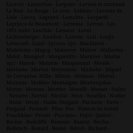
Lacroix
-
Lamartine
-
Larguier
-
Lavisse et rambaud
-
Le Braz
-
Le Rouge
-
Le roux
-
Leblanc
-
Leconte de
Lisle
-
Lecoq
-
Legrand
-
Lemaître
-
Leopardi
-
Leprince de Beaumont
-
Lermina
-
Leroux
-
Les
1001 nuits
-
Lesclide
-
Lesueur
-
Level
-
Lichtenberger
-
London
-
Lorrain
-
Loti
-
Louÿs
-
Lovecraft
-
Luzel
-
Lycaon
-
Lys
-
Machiavel
-
Madeleine
-
Magog
-
Maizeroy
-
Malcor
-
Mallarmé
-
Malot
-
Mangeot
-
Margueritte
-
Marmier
-
Martin
(qc)
-
Mason
-
Maturin
-
Maupassant
-
Meade
-
Mérimée
-
Mervez
-
Meyronein
-
Michelet
-
Miguel
de Cervantes
-
Mille
-
Milosz
-
Mirbeau
-
Mistral
-
Moinaux
-
Molière
-
Montaigne
-
Montesquieu
-
Moran
-
Moreau
-
Mortier
-
Moselli
-
Musset
-
Naïmi
-
Navarre
-
Nerval
-
Nicolaï
-
Nion
-
Noailles
-
Nodier
-
Orain
-
Orczy
-
Ouida
-
Ourgant
-
Pacherie
-
Pavie
-
Pergaud
-
Perrault
-
Pitre
-
Poe
-
Ponson du terrail
-
Pouchkine
-
Proust
-
Pucciano
-
Pujol
-
Qaderi
-
Racine
-
Radcliffe
-
Rameau
-
Ramuz
-
Reclus
-
Reibrach
-
Renard
-
Reuzé
-
Révoil
-
Richard
-