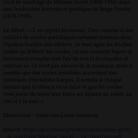
récit de naufrage de Maxime Gorki (1868-1936) dans
une traduction fervente et poétique de Serge Persky
(1870-1938).
Le début : « L es cyprès bruissent. C’est comme si des
milliers de cordes métalliques nétaient tendues dans
l’épaisse feuillée des oliviers ; le vent agite les feuilles
roides qu frôlent les cordes ; et ces contacts légers et
incessants remplis sent l’air de son ri és chaudes et
enivran es. Ce n’est pas encore de la musique, mais il
semble que des mains invisibles accordent des
centaines d’invisibles harpes, il semble à chaque
instant que le silence va se faire et que les cordes
vont jouer de toute leur force un hymne au soleil, au
ciel et à la mer. »
Illustration : Ambroise Louis Garneray
Source:
https://archive.org/download/maxime-gorki-
_-le-naufrage/Maxime_Gorki_-_Le_Naufrage.pdf