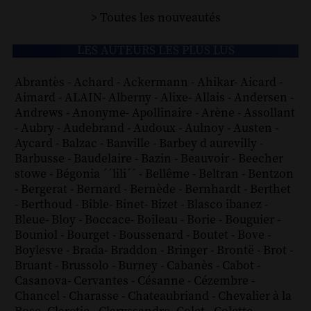
> Toutes les nouveautés
LES AUTEURS LES PLUS LUS
Abrantès
-
Achard
-
Ackermann
-
Ahikar
-
Aicard
-
Aimard
-
ALAIN
-
Alberny
-
Alixe
-
Allais
-
Andersen
-
Andrews
-
Anonyme
-
Apollinaire
-
Arène
-
Assollant
-
Aubry
-
Audebrand
-
Audoux
-
Aulnoy
-
Austen
-
Aycard
-
Balzac
-
Banville
-
Barbey d aurevilly
-
Barbusse
-
Baudelaire
-
Bazin
-
Beauvoir
-
Beecher
stowe
-
Bégonia ´´lili´´
-
Bellême
-
Beltran
-
Bentzon
-
Bergerat
-
Bernard
-
Bernède
-
Bernhardt
-
Berthet
-
Berthoud
-
Bible
-
Binet
-
Bizet
-
Blasco ibanez
-
Bleue
-
Bloy
-
Boccace
-
Boileau
-
Borie
-
Bouguier
-
Bouniol
-
Bourget
-
Boussenard
-
Boutet
-
Bove
-
Boylesve
-
Brada
-
Braddon
-
Bringer
-
Brontë
-
Brot
-
Bruant
-
Brussolo
-
Burney
-
Cabanès
-
Cabot
-
Casanova
-
Cervantes
-
Césanne
-
Cézembre
-
Chancel
-
Charasse
-
Chateaubriand
-
Chevalier à la