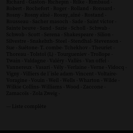
Richard - Gaston
-
Richepin
-
Rilke
-
Rimbaud
-
Robert
-
Rochefort
-
Roger
-
Rolland
-
Ronsard
-
Rosny
-
Rosny aîné
-
Rosny_aîné
-
Rostand
-
Rousseau
-
Sacher masoch
-
Sade
-
Saint victor
-
Sainte beuve
-
Sand
-
Sazie
-
Scholl
-
Schwab
-
Schwob
-
Scott
-
Serena
-
Shakespeare
-
Silion
-
Silvestre
-
Snakebzh
-
Steel
-
Stendhal
-
Stevenson
-
Sue
-
Suétone
-
T. combe
-
Tchekhov
-
Theuriet
-
Thoreau
-
Tolstoï (L)
-
Tourgueniev
-
Trollope
-
Twain
-
Valdagne
-
Valéry
-
Vallès
-
Van offel
-
Vannereux
-
Vasari
-
Vély
-
Verlaine
-
Verne
-
Vidocq
-
Vigny
-
Villiers de l´isle adam
-
Vincent
-
Voltaire
-
Voragine
-
Vouin
-
Weil
-
Wells
-
Wharton
-
Wilde
-
Wilkie Collins
-
Williams
-
Wood
-
Zaccone
-
Zamacoïs
-
Zola
Zweig
-
--- Liste complète