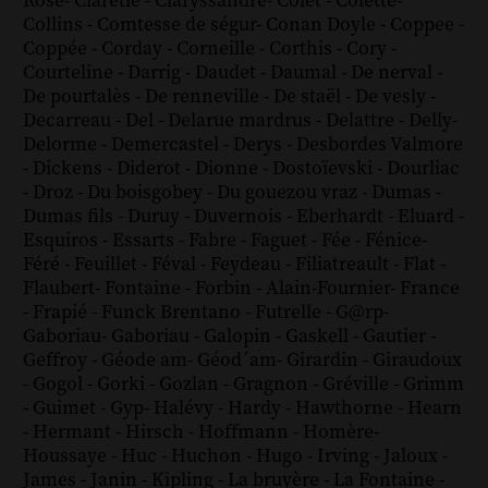
Rose
-
Claretie
-
Claryssandre
-
Colet
-
Colette
-
Collins
-
Comtesse de ségur
-
Conan Doyle
-
Coppee
-
Coppée
-
Corday
-
Corneille
-
Corthis
-
Cory
-
Courteline
-
Darrig
-
Daudet
-
Daumal
-
De nerval
-
De pourtalès
-
De renneville
-
De staël
-
De vesly
-
Decarreau
-
Del
-
Delarue mardrus
-
Delattre
-
Delly
-
Delorme
-
Demercastel
-
Derys
-
Desbordes Valmore
-
Dickens
-
Diderot
-
Dionne
-
Dostoïevski
-
Dourliac
-
Droz
-
Du boisgobey
-
Du gouezou vraz
-
Dumas
-
Dumas fils
-
Duruy
-
Duvernois
-
Eberhardt
-
Eluard
-
Esquiros
-
Essarts
-
Fabre
-
Faguet
-
Fée
-
Fénice
-
Féré
-
Feuillet
-
Féval
-
Feydeau
-
Filiatreault
-
Flat
-
Flaubert
-
Fontaine
-
Forbin
-
Alain-Fournier
-
France
-
Frapié
-
Funck Brentano
-
Futrelle
-
G@rp
-
Gaboriau
-
Gaboriau
-
Galopin
-
Gaskell
-
Gautier
-
Geffroy
-
Géode am
-
Géod´am
-
Girardin
-
Giraudoux
-
Gogol
-
Gorki
-
Gozlan
-
Gragnon
-
Gréville
-
Grimm
-
Guimet
-
Gyp
-
Halévy
-
Hardy
-
Hawthorne
-
Hearn
-
Hermant
-
Hirsch
-
Hoffmann
-
Homère
-
Houssaye
-
Huc
-
Huchon
-
Hugo
-
Irving
-
Jaloux
-
James
-
Janin
-
Kipling
-
La bruyère
-
La Fontaine
-