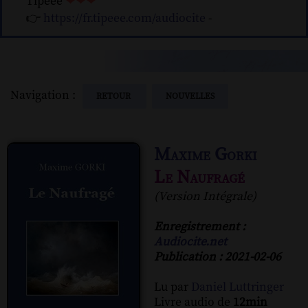
Tipeee
❤❤❤
👉
https://fr.tipeee.com/audiocite
-
Navigation :
RETOUR
NOUVELLES
Maxime Gorki
Le Naufragé
(Version Intégrale)
Enregistrement :
Audiocite.net
Publication : 2021-02-06
Lu par
Daniel Luttringer
Livre audio de
12min