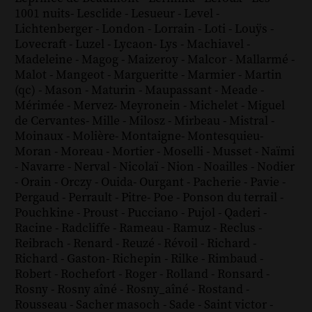
1001 nuits
-
Lesclide
-
Lesueur
-
Level
-
Lichtenberger
-
London
-
Lorrain
-
Loti
-
Louÿs
-
Lovecraft
-
Luzel
-
Lycaon
-
Lys
-
Machiavel
-
Madeleine
-
Magog
-
Maizeroy
-
Malcor
-
Mallarmé
-
Malot
-
Mangeot
-
Margueritte
-
Marmier
-
Martin
(qc)
-
Mason
-
Maturin
-
Maupassant
-
Meade
-
Mérimée
-
Mervez
-
Meyronein
-
Michelet
-
Miguel
de Cervantes
-
Mille
-
Milosz
-
Mirbeau
-
Mistral
-
Moinaux
-
Molière
-
Montaigne
-
Montesquieu
-
Moran
-
Moreau
-
Mortier
-
Moselli
-
Musset
-
Naïmi
-
Navarre
-
Nerval
-
Nicolaï
-
Nion
-
Noailles
-
Nodier
-
Orain
-
Orczy
-
Ouida
-
Ourgant
-
Pacherie
-
Pavie
-
Pergaud
-
Perrault
-
Pitre
-
Poe
-
Ponson du terrail
-
Pouchkine
-
Proust
-
Pucciano
-
Pujol
-
Qaderi
-
Racine
-
Radcliffe
-
Rameau
-
Ramuz
-
Reclus
-
Reibrach
-
Renard
-
Reuzé
-
Révoil
-
Richard
-
Richard - Gaston
-
Richepin
-
Rilke
-
Rimbaud
-
Robert
-
Rochefort
-
Roger
-
Rolland
-
Ronsard
-
Rosny
-
Rosny aîné
-
Rosny_aîné
-
Rostand
-
Rousseau
-
Sacher masoch
-
Sade
-
Saint victor
-