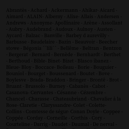
Abrantès
-
Achard
-
Ackermann
-
Ahikar
-
Aicard
-
Aimard
-
ALAIN
-
Alberny
-
Alixe
-
Allais
-
Andersen
-
Andrews
-
Anonyme
-
Apollinaire
-
Arène
-
Assollant
-
Aubry
-
Audebrand
-
Audoux
-
Aulnoy
-
Austen
-
Aycard
-
Balzac
-
Banville
-
Barbey d aurevilly
-
Barbusse
-
Baudelaire
-
Bazin
-
Beauvoir
-
Beecher
stowe
-
Bégonia ´´lili´´
-
Bellême
-
Beltran
-
Bentzon
-
Bergerat
-
Bernard
-
Bernède
-
Bernhardt
-
Berthet
-
Berthoud
-
Bible
-
Binet
-
Bizet
-
Blasco ibanez
-
Bleue
-
Bloy
-
Boccace
-
Boileau
-
Borie
-
Bouguier
-
Bouniol
-
Bourget
-
Boussenard
-
Boutet
-
Bove
-
Boylesve
-
Brada
-
Braddon
-
Bringer
-
Brontë
-
Brot
-
Bruant
-
Brussolo
-
Burney
-
Cabanès
-
Cabot
-
Casanova
-
Cervantes
-
Césanne
-
Cézembre
-
Chancel
-
Charasse
-
Chateaubriand
-
Chevalier à la
Rose
-
Claretie
-
Claryssandre
-
Colet
-
Colette
-
Collins
-
Comtesse de ségur
-
Conan Doyle
-
Coppee
-
Coppée
-
Corday
-
Corneille
-
Corthis
-
Cory
-
Courteline
-
Darrig
-
Daudet
-
Daumal
-
De nerval
-