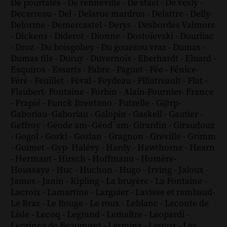
De pourtalès
-
De renneville
-
De staël
-
De vesly
-
Decarreau
-
Del
-
Delarue mardrus
-
Delattre
-
Delly
-
Delorme
-
Demercastel
-
Derys
-
Desbordes Valmore
-
Dickens
-
Diderot
-
Dionne
-
Dostoïevski
-
Dourliac
-
Droz
-
Du boisgobey
-
Du gouezou vraz
-
Dumas
-
Dumas fils
-
Duruy
-
Duvernois
-
Eberhardt
-
Eluard
-
Esquiros
-
Essarts
-
Fabre
-
Faguet
-
Fée
-
Fénice
-
Féré
-
Feuillet
-
Féval
-
Feydeau
-
Filiatreault
-
Flat
-
Flaubert
-
Fontaine
-
Forbin
-
Alain-Fournier
-
France
-
Frapié
-
Funck Brentano
-
Futrelle
-
G@rp
-
Gaboriau
-
Gaboriau
-
Galopin
-
Gaskell
-
Gautier
-
Geffroy
-
Géode am
-
Géod´am
-
Girardin
-
Giraudoux
-
Gogol
-
Gorki
-
Gozlan
-
Gragnon
-
Gréville
-
Grimm
-
Guimet
-
Gyp
-
Halévy
-
Hardy
-
Hawthorne
-
Hearn
-
Hermant
-
Hirsch
-
Hoffmann
-
Homère
-
Houssaye
-
Huc
-
Huchon
-
Hugo
-
Irving
-
Jaloux
-
James
-
Janin
-
Kipling
-
La bruyère
-
La Fontaine
-
Lacroix
-
Lamartine
-
Larguier
-
Lavisse et rambaud
-
Le Braz
-
Le Rouge
-
Le roux
-
Leblanc
-
Leconte de
Lisle
-
Lecoq
-
Legrand
-
Lemaître
-
Leopardi
-
Leprince de Beaumont
-
Lermina
-
Leroux
-
Les