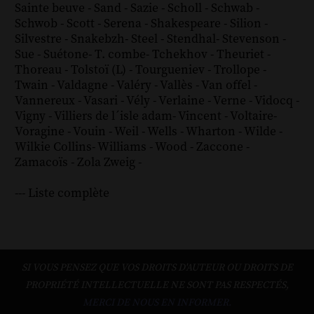
Sainte beuve
-
Sand
-
Sazie
-
Scholl
-
Schwab
-
Schwob
-
Scott
-
Serena
-
Shakespeare
-
Silion
-
Silvestre
-
Snakebzh
-
Steel
-
Stendhal
-
Stevenson
-
Sue
-
Suétone
-
T. combe
-
Tchekhov
-
Theuriet
-
Thoreau
-
Tolstoï (L)
-
Tourgueniev
-
Trollope
-
Twain
-
Valdagne
-
Valéry
-
Vallès
-
Van offel
-
Vannereux
-
Vasari
-
Vély
-
Verlaine
-
Verne
-
Vidocq
-
Vigny
-
Villiers de l´isle adam
-
Vincent
-
Voltaire
-
Voragine
-
Vouin
-
Weil
-
Wells
-
Wharton
-
Wilde
-
Wilkie Collins
-
Williams
-
Wood
-
Zaccone
-
Zamacoïs
-
Zola
Zweig
-
--- Liste complète
SI VOUS PENSEZ QUE VOS DROITS D'AUTEUR OU DROITS DE
PROPRIÉTÉ INTELLECTUELLE NE SONT PAS RESPECTÉS,
MERCI DE NOUS EN INFORMER.