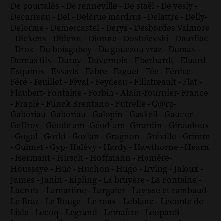
De pourtalès
-
De renneville
-
De staël
-
De vesly
-
Decarreau
-
Del
-
Delarue mardrus
-
Delattre
-
Delly
-
Delorme
-
Demercastel
-
Derys
-
Desbordes Valmore
-
Dickens
-
Diderot
-
Dionne
-
Dostoïevski
-
Dourliac
-
Droz
-
Du boisgobey
-
Du gouezou vraz
-
Dumas
-
Dumas fils
-
Duruy
-
Duvernois
-
Eberhardt
-
Eluard
-
Esquiros
-
Essarts
-
Fabre
-
Faguet
-
Fée
-
Fénice
-
Féré
-
Feuillet
-
Féval
-
Feydeau
-
Filiatreault
-
Flat
-
Flaubert
-
Fontaine
-
Forbin
-
Alain-Fournier
-
France
-
Frapié
-
Funck Brentano
-
Futrelle
-
G@rp
-
Gaboriau
-
Gaboriau
-
Galopin
-
Gaskell
-
Gautier
-
Geffroy
-
Géode am
-
Géod´am
-
Girardin
-
Giraudoux
-
Gogol
-
Gorki
-
Gozlan
-
Gragnon
-
Gréville
-
Grimm
-
Guimet
-
Gyp
-
Halévy
-
Hardy
-
Hawthorne
-
Hearn
-
Hermant
-
Hirsch
-
Hoffmann
-
Homère
-
Houssaye
-
Huc
-
Huchon
-
Hugo
-
Irving
-
Jaloux
-
James
-
Janin
-
Kipling
-
La bruyère
-
La Fontaine
-
Lacroix
-
Lamartine
-
Larguier
-
Lavisse et rambaud
-
Le Braz
-
Le Rouge
-
Le roux
-
Leblanc
-
Leconte de
Lisle
-
Lecoq
-
Legrand
-
Lemaître
-
Leopardi
-