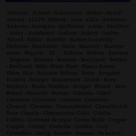
Abrantès
-
Achard
-
Ackermann
-
Ahikar
-
Aicard
-
Aimard
-
ALAIN
-
Alberny
-
Alixe
-
Allais
-
Andersen
-
Andrews
-
Anonyme
-
Apollinaire
-
Arène
-
Assollant
-
Aubry
-
Audebrand
-
Audoux
-
Aulnoy
-
Austen
-
Aycard
-
Balzac
-
Banville
-
Barbey d aurevilly
-
Barbusse
-
Baudelaire
-
Bazin
-
Beauvoir
-
Beecher
stowe
-
Bégonia ´´lili´´
-
Bellême
-
Beltran
-
Bentzon
-
Bergerat
-
Bernard
-
Bernède
-
Bernhardt
-
Berthet
-
Berthoud
-
Bible
-
Binet
-
Bizet
-
Blasco ibanez
-
Bleue
-
Bloy
-
Boccace
-
Boileau
-
Borie
-
Bouguier
-
Bouniol
-
Bourget
-
Boussenard
-
Boutet
-
Bove
-
Boylesve
-
Brada
-
Braddon
-
Bringer
-
Brontë
-
Brot
-
Bruant
-
Brussolo
-
Burney
-
Cabanès
-
Cabot
-
Casanova
-
Cervantes
-
Césanne
-
Cézembre
-
Chancel
-
Charasse
-
Chateaubriand
-
Chevalier à la
Rose
-
Claretie
-
Claryssandre
-
Colet
-
Colette
-
Collins
-
Comtesse de ségur
-
Conan Doyle
-
Coppee
-
Coppée
-
Corday
-
Corneille
-
Corthis
-
Cory
-
Courteline
-
Darrig
-
Daudet
-
Daumal
-
De nerval
-