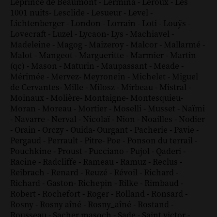
Leprince de Beaumont
-
Lermina
-
Leroux
-
Les
1001 nuits
-
Lesclide
-
Lesueur
-
Level
-
Lichtenberger
-
London
-
Lorrain
-
Loti
-
Louÿs
-
Lovecraft
-
Luzel
-
Lycaon
-
Lys
-
Machiavel
-
Madeleine
-
Magog
-
Maizeroy
-
Malcor
-
Mallarmé
-
Malot
-
Mangeot
-
Margueritte
-
Marmier
-
Martin
(qc)
-
Mason
-
Maturin
-
Maupassant
-
Meade
-
Mérimée
-
Mervez
-
Meyronein
-
Michelet
-
Miguel
de Cervantes
-
Mille
-
Milosz
-
Mirbeau
-
Mistral
-
Moinaux
-
Molière
-
Montaigne
-
Montesquieu
-
Moran
-
Moreau
-
Mortier
-
Moselli
-
Musset
-
Naïmi
-
Navarre
-
Nerval
-
Nicolaï
-
Nion
-
Noailles
-
Nodier
-
Orain
-
Orczy
-
Ouida
-
Ourgant
-
Pacherie
-
Pavie
-
Pergaud
-
Perrault
-
Pitre
-
Poe
-
Ponson du terrail
-
Pouchkine
-
Proust
-
Pucciano
-
Pujol
-
Qaderi
-
Racine
-
Radcliffe
-
Rameau
-
Ramuz
-
Reclus
-
Reibrach
-
Renard
-
Reuzé
-
Révoil
-
Richard
-
Richard - Gaston
-
Richepin
-
Rilke
-
Rimbaud
-
Robert
-
Rochefort
-
Roger
-
Rolland
-
Ronsard
-
Rosny
-
Rosny aîné
-
Rosny_aîné
-
Rostand
-
Rousseau
-
Sacher masoch
-
Sade
-
Saint victor
-