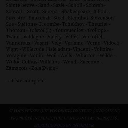
Sainte beuve
-
Sand
-
Sazie
-
Scholl
-
Schwab
-
Schwob
-
Scott
-
Serena
-
Shakespeare
-
Silion
-
Silvestre
-
Snakebzh
-
Steel
-
Stendhal
-
Stevenson
-
Sue
-
Suétone
-
T. combe
-
Tchekhov
-
Theuriet
-
Thoreau
-
Tolstoï (L)
-
Tourgueniev
-
Trollope
-
Twain
-
Valdagne
-
Valéry
-
Vallès
-
Van offel
-
Vannereux
-
Vasari
-
Vély
-
Verlaine
-
Verne
-
Vidocq
-
Vigny
-
Villiers de l´isle adam
-
Vincent
-
Voltaire
-
Voragine
-
Vouin
-
Weil
-
Wells
-
Wharton
-
Wilde
-
Wilkie Collins
-
Williams
-
Wood
-
Zaccone
-
Zamacoïs
-
Zola
Zweig
-
--- Liste complète
SI VOUS PENSEZ QUE VOS DROITS D'AUTEUR OU DROITS DE
PROPRIÉTÉ INTELLECTUELLE NE SONT PAS RESPECTÉS,
MERCI DE NOUS EN INFORMER.