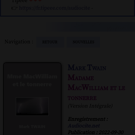
Tipeee
❤❤❤
👉
https://fr.tipeee.com/audiocite
-
Navigation :
RETOUR
NOUVELLES
Mark Twain
Madame
MacWilliam et le
tonnerre
(Version Intégrale)
Enregistrement :
Audiocite.net
Publication : 2022-09-30