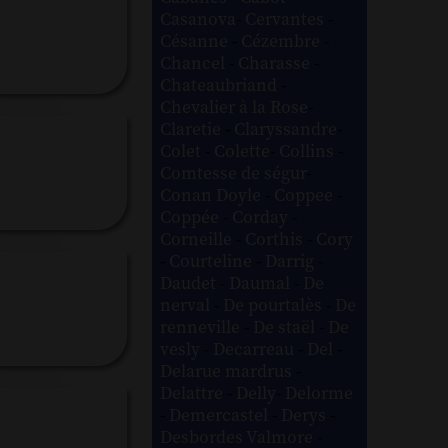
Casanova
-
Cervantes
-
Césanne
-
Cézembre
-
Chancel
-
Charasse
-
Chateaubriand
-
Chevalier à la Rose
-
Claretie
-
Claryssandre
-
Colet
-
Colette
-
Collins
-
Comtesse de ségur
-
Conan Doyle
-
Coppee
-
Coppée
-
Corday
-
Corneille
-
Corthis
-
Cory
-
Courteline
-
Darrig
-
Daudet
-
Daumal
-
De
nerval
-
De pourtalès
-
De
renneville
-
De staël
-
De
vesly
-
Decarreau
-
Del
-
Delarue mardrus
-
Delattre
-
Delly
-
Delorme
-
Demercastel
-
Derys
-
Desbordes Valmore
-