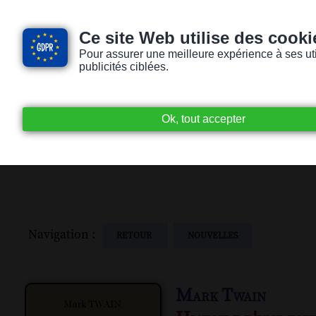
Ce site Web utilise des cooki
Pour assurer une meilleure expérience à ses utili
publicités ciblées.
Accueil
Livres audio
Lecteurs / Lectr
Navigation :
RETOUR
NOUVELLES
Mark Twain