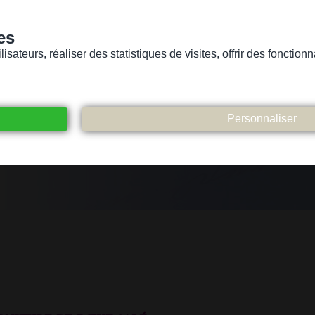
es
sateurs, réaliser des statistiques de visites, offrir des fonctio
Version pour personnes mal-voyantes ou non-voyantes
ices
Suivez-nous
Participez
Contact