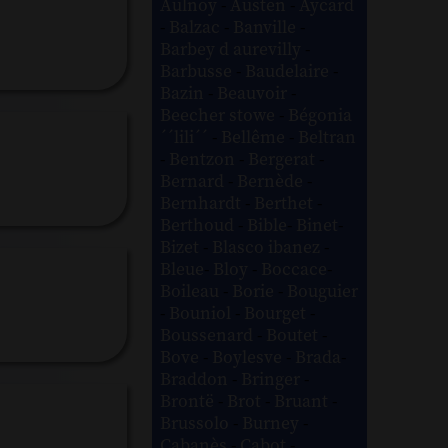
Aulnoy
-
Austen
-
Aycard
-
Balzac
-
Banville
-
Barbey d aurevilly
-
Barbusse
-
Baudelaire
-
Bazin
-
Beauvoir
-
Beecher stowe
-
Bégonia
´´lili´´
-
Bellême
-
Beltran
-
Bentzon
-
Bergerat
-
Bernard
-
Bernède
-
Bernhardt
-
Berthet
-
Berthoud
-
Bible
-
Binet
-
Bizet
-
Blasco ibanez
-
Bleue
-
Bloy
-
Boccace
-
Boileau
-
Borie
-
Bouguier
-
Bouniol
-
Bourget
-
Boussenard
-
Boutet
-
Bove
-
Boylesve
-
Brada
-
Braddon
-
Bringer
-
Brontë
-
Brot
-
Bruant
-
Brussolo
-
Burney
-
Cabanès
-
Cabot
-