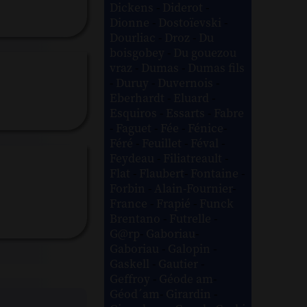
Dickens
-
Diderot
-
Dionne
-
Dostoïevski
-
Dourliac
-
Droz
-
Du
boisgobey
-
Du gouezou
vraz
-
Dumas
-
Dumas fils
-
Duruy
-
Duvernois
-
Eberhardt
-
Eluard
-
Esquiros
-
Essarts
-
Fabre
-
Faguet
-
Fée
-
Fénice
-
Féré
-
Feuillet
-
Féval
-
Feydeau
-
Filiatreault
-
Flat
-
Flaubert
-
Fontaine
-
Forbin
-
Alain-Fournier
-
France
-
Frapié
-
Funck
Brentano
-
Futrelle
-
G@rp
-
Gaboriau
-
Gaboriau
-
Galopin
-
Gaskell
-
Gautier
-
Geffroy
-
Géode am
-
Géod´am
-
Girardin
-