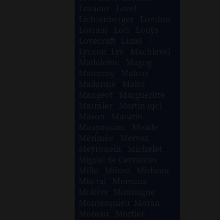
Lesueur
-
Level
-
Lichtenberger
-
London
-
Lorrain
-
Loti
-
Louÿs
-
Lovecraft
-
Luzel
-
Lycaon
-
Lys
-
Machiavel
-
Madeleine
-
Magog
-
Maizeroy
-
Malcor
-
Mallarmé
-
Malot
-
Mangeot
-
Margueritte
-
Marmier
-
Martin (qc)
-
Mason
-
Maturin
-
Maupassant
-
Meade
-
Mérimée
-
Mervez
-
Meyronein
-
Michelet
-
Miguel de Cervantes
-
Mille
-
Milosz
-
Mirbeau
-
Mistral
-
Moinaux
-
Molière
-
Montaigne
-
Montesquieu
-
Moran
-
Moreau
-
Mortier
-