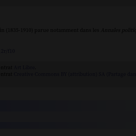
ain (1835-1910) parue notamment dans les
Annales politiq
12r/f10
ontrat
Art Libre
.
ontrat
Creative Commons BY (attribution) SA (Partage da