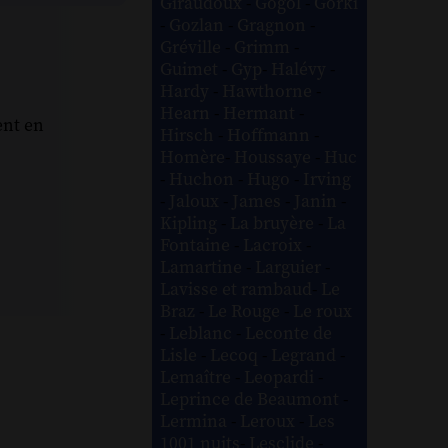
Giraudoux
-
Gogol
-
Gorki
-
Gozlan
-
Gragnon
-
Gréville
-
Grimm
-
Guimet
-
Gyp
-
Halévy
-
Hardy
-
Hawthorne
-
Hearn
-
Hermant
-
ent en
Hirsch
-
Hoffmann
-
Homère
-
Houssaye
-
Huc
-
Huchon
-
Hugo
-
Irving
-
Jaloux
-
James
-
Janin
-
Kipling
-
La bruyère
-
La
Fontaine
-
Lacroix
-
Lamartine
-
Larguier
-
Lavisse et rambaud
-
Le
Braz
-
Le Rouge
-
Le roux
-
Leblanc
-
Leconte de
Lisle
-
Lecoq
-
Legrand
-
Lemaître
-
Leopardi
-
Leprince de Beaumont
-
Lermina
-
Leroux
-
Les
1001 nuits
-
Lesclide
-