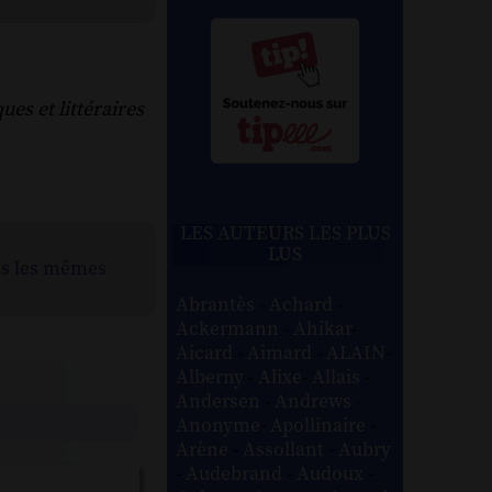
ues et littéraires
LES AUTEURS LES PLUS
LUS
ns les mêmes
Abrantès
-
Achard
-
Ackermann
-
Ahikar
-
Aicard
-
Aimard
-
ALAIN
-
Alberny
-
Alixe
-
Allais
-
Andersen
-
Andrews
-
Anonyme
-
Apollinaire
-
Arène
-
Assollant
-
Aubry
-
Audebrand
-
Audoux
-