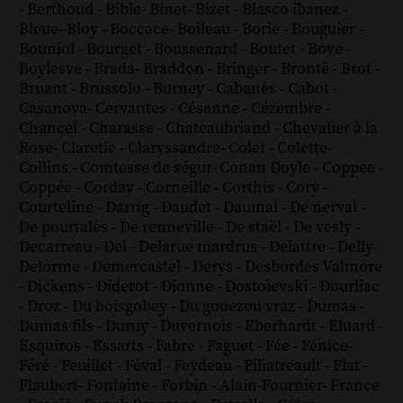
-
Berthoud
-
Bible
-
Binet
-
Bizet
-
Blasco ibanez
-
Bleue
-
Bloy
-
Boccace
-
Boileau
-
Borie
-
Bouguier
-
Bouniol
-
Bourget
-
Boussenard
-
Boutet
-
Bove
-
Boylesve
-
Brada
-
Braddon
-
Bringer
-
Brontë
-
Brot
-
Bruant
-
Brussolo
-
Burney
-
Cabanès
-
Cabot
-
Casanova
-
Cervantes
-
Césanne
-
Cézembre
-
Chancel
-
Charasse
-
Chateaubriand
-
Chevalier à la
Rose
-
Claretie
-
Claryssandre
-
Colet
-
Colette
-
Collins
-
Comtesse de ségur
-
Conan Doyle
-
Coppee
-
Coppée
-
Corday
-
Corneille
-
Corthis
-
Cory
-
Courteline
-
Darrig
-
Daudet
-
Daumal
-
De nerval
-
De pourtalès
-
De renneville
-
De staël
-
De vesly
-
Decarreau
-
Del
-
Delarue mardrus
-
Delattre
-
Delly
-
Delorme
-
Demercastel
-
Derys
-
Desbordes Valmore
-
Dickens
-
Diderot
-
Dionne
-
Dostoïevski
-
Dourliac
-
Droz
-
Du boisgobey
-
Du gouezou vraz
-
Dumas
-
Dumas fils
-
Duruy
-
Duvernois
-
Eberhardt
-
Eluard
-
Esquiros
-
Essarts
-
Fabre
-
Faguet
-
Fée
-
Fénice
-
Féré
-
Feuillet
-
Féval
-
Feydeau
-
Filiatreault
-
Flat
-
Flaubert
-
Fontaine
-
Forbin
-
Alain-Fournier
-
France