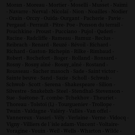
Moran
-
Moreau
-
Mortier
-
Moselli
-
Musset
-
Naïmi
-
Navarre
-
Nerval
-
Nicolaï
-
Nion
-
Noailles
-
Nodier
-
Orain
-
Orczy
-
Ouida
-
Ourgant
-
Pacherie
-
Pavie
-
Pergaud
-
Perrault
-
Pitre
-
Poe
-
Ponson du terrail
-
Pouchkine
-
Proust
-
Pucciano
-
Pujol
-
Qaderi
-
Racine
-
Radcliffe
-
Rameau
-
Ramuz
-
Reclus
-
Reibrach
-
Renard
-
Reuzé
-
Révoil
-
Richard
-
Richard - Gaston
-
Richepin
-
Rilke
-
Rimbaud
-
Robert
-
Rochefort
-
Roger
-
Rolland
-
Ronsard
-
Rosny
-
Rosny aîné
-
Rosny_aîné
-
Rostand
-
Rousseau
-
Sacher masoch
-
Sade
-
Saint victor
-
Sainte beuve
-
Sand
-
Sazie
-
Scholl
-
Schwab
-
Schwob
-
Scott
-
Serena
-
Shakespeare
-
Silion
-
Silvestre
-
Snakebzh
-
Steel
-
Stendhal
-
Stevenson
-
Sue
-
Suétone
-
T. combe
-
Tchekhov
-
Theuriet
-
Thoreau
-
Tolstoï (L)
-
Tourgueniev
-
Trollope
-
Twain
-
Valdagne
-
Valéry
-
Vallès
-
Van offel
-
Vannereux
-
Vasari
-
Vély
-
Verlaine
-
Verne
-
Vidocq
-
Vigny
-
Villiers de l´isle adam
-
Vincent
-
Voltaire
-
Voragine
-
Vouin
-
Weil
-
Wells
-
Wharton
-
Wilde
-