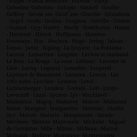
-
Frapié
-
Funck Brentano
-
Futrelle
-
G@rp
-
Gaboriau
-
Gaboriau
-
Galopin
-
Gaskell
-
Gautier
-
Geffroy
-
Géode am
-
Géod´am
-
Girardin
-
Giraudoux
-
Gogol
-
Gorki
-
Gozlan
-
Gragnon
-
Gréville
-
Grimm
-
Guimet
-
Gyp
-
Halévy
-
Hardy
-
Hawthorne
-
Hearn
-
Hermant
-
Hirsch
-
Hoffmann
-
Homère
-
Houssaye
-
Huc
-
Huchon
-
Hugo
-
Irving
-
Jaloux
-
James
-
Janin
-
Kipling
-
La bruyère
-
La Fontaine
-
Lacroix
-
Lamartine
-
Larguier
-
Lavisse et rambaud
-
Le Braz
-
Le Rouge
-
Le roux
-
Leblanc
-
Leconte de
Lisle
-
Lecoq
-
Legrand
-
Lemaître
-
Leopardi
-
Leprince de Beaumont
-
Lermina
-
Leroux
-
Les
1001 nuits
-
Lesclide
-
Lesueur
-
Level
-
Lichtenberger
-
London
-
Lorrain
-
Loti
-
Louÿs
-
Lovecraft
-
Luzel
-
Lycaon
-
Lys
-
Machiavel
-
Madeleine
-
Magog
-
Maizeroy
-
Malcor
-
Mallarmé
-
Malot
-
Mangeot
-
Margueritte
-
Marmier
-
Martin
(qc)
-
Mason
-
Maturin
-
Maupassant
-
Meade
-
Mérimée
-
Mervez
-
Meyronein
-
Michelet
-
Miguel
de Cervantes
-
Mille
-
Milosz
-
Mirbeau
-
Mistral
-
Moinaux
-
Molière
-
Montaigne
-
Montesquieu
-