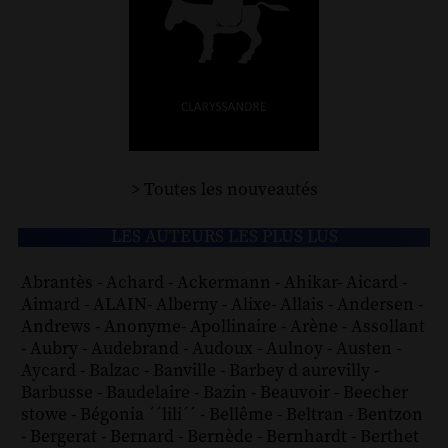
> Toutes les nouveautés
LES AUTEURS LES PLUS LUS
Abrantès
-
Achard
-
Ackermann
-
Ahikar
-
Aicard
-
Aimard
-
ALAIN
-
Alberny
-
Alixe
-
Allais
-
Andersen
-
Andrews
-
Anonyme
-
Apollinaire
-
Arène
-
Assollant
-
Aubry
-
Audebrand
-
Audoux
-
Aulnoy
-
Austen
-
Aycard
-
Balzac
-
Banville
-
Barbey d aurevilly
-
Barbusse
-
Baudelaire
-
Bazin
-
Beauvoir
-
Beecher
stowe
-
Bégonia ´´lili´´
-
Bellême
-
Beltran
-
Bentzon
-
Bergerat
-
Bernard
-
Bernède
-
Bernhardt
-
Berthet