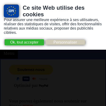
Ce site Web utilise des
cookies
Pour assurer une meilleure expérience à ses utilisateurs,
Version pour personnes mal-voyantes ou non-voyantes
réaliser des statistiques de visites, offrir des fonctionnalités
relatives aux médias sociaux, proposer des publicités
ciblées.
Menu
Optimisé par
Vous pouvez également nous soutenir sur