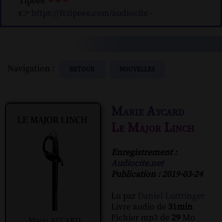
Tipeee
❤❤❤
👉
https://fr.tipeee.com/audiocite
-
Navigation :
RETOUR
NOUVELLES
Marie Aycard
Le Major Linch
Enregistrement :
Audiocite.net
Publication : 2019-03-24
Lu par
Daniel Luttringer
Livre audio de
31min
Fichier mp3 de
29
Mo