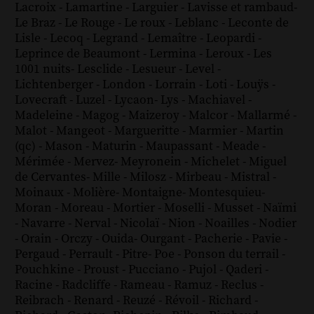
Lacroix
-
Lamartine
-
Larguier
-
Lavisse et rambaud
-
Le Braz
-
Le Rouge
-
Le roux
-
Leblanc
-
Leconte de
Lisle
-
Lecoq
-
Legrand
-
Lemaître
-
Leopardi
-
Leprince de Beaumont
-
Lermina
-
Leroux
-
Les
1001 nuits
-
Lesclide
-
Lesueur
-
Level
-
Lichtenberger
-
London
-
Lorrain
-
Loti
-
Louÿs
-
Lovecraft
-
Luzel
-
Lycaon
-
Lys
-
Machiavel
-
Madeleine
-
Magog
-
Maizeroy
-
Malcor
-
Mallarmé
-
Malot
-
Mangeot
-
Margueritte
-
Marmier
-
Martin
(qc)
-
Mason
-
Maturin
-
Maupassant
-
Meade
-
Mérimée
-
Mervez
-
Meyronein
-
Michelet
-
Miguel
de Cervantes
-
Mille
-
Milosz
-
Mirbeau
-
Mistral
-
Moinaux
-
Molière
-
Montaigne
-
Montesquieu
-
Moran
-
Moreau
-
Mortier
-
Moselli
-
Musset
-
Naïmi
-
Navarre
-
Nerval
-
Nicolaï
-
Nion
-
Noailles
-
Nodier
-
Orain
-
Orczy
-
Ouida
-
Ourgant
-
Pacherie
-
Pavie
-
Pergaud
-
Perrault
-
Pitre
-
Poe
-
Ponson du terrail
-
Pouchkine
-
Proust
-
Pucciano
-
Pujol
-
Qaderi
-
Racine
-
Radcliffe
-
Rameau
-
Ramuz
-
Reclus
-
Reibrach
-
Renard
-
Reuzé
-
Révoil
-
Richard
-