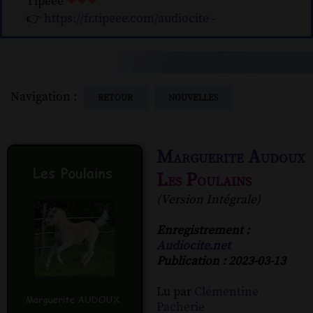
Tipeee
❤❤❤
👉
https://fr.tipeee.com/audiocite
-
Navigation :
RETOUR
NOUVELLES
Marguerite Audoux
Les Poulains
(Version Intégrale)
Enregistrement :
Audiocite.net
Publication : 2023-03-13
Lu par
Clémentine
Pacherie