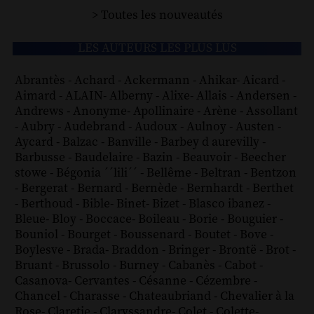
> Toutes les nouveautés
LES AUTEURS LES PLUS LUS
Abrantès
-
Achard
-
Ackermann
-
Ahikar
-
Aicard
-
Aimard
-
ALAIN
-
Alberny
-
Alixe
-
Allais
-
Andersen
-
Andrews
-
Anonyme
-
Apollinaire
-
Arène
-
Assollant
-
Aubry
-
Audebrand
-
Audoux
-
Aulnoy
-
Austen
-
Aycard
-
Balzac
-
Banville
-
Barbey d aurevilly
-
Barbusse
-
Baudelaire
-
Bazin
-
Beauvoir
-
Beecher
stowe
-
Bégonia ´´lili´´
-
Bellême
-
Beltran
-
Bentzon
-
Bergerat
-
Bernard
-
Bernède
-
Bernhardt
-
Berthet
-
Berthoud
-
Bible
-
Binet
-
Bizet
-
Blasco ibanez
-
Bleue
-
Bloy
-
Boccace
-
Boileau
-
Borie
-
Bouguier
-
Bouniol
-
Bourget
-
Boussenard
-
Boutet
-
Bove
-
Boylesve
-
Brada
-
Braddon
-
Bringer
-
Brontë
-
Brot
-
Bruant
-
Brussolo
-
Burney
-
Cabanès
-
Cabot
-
Casanova
-
Cervantes
-
Césanne
-
Cézembre
-
Chancel
-
Charasse
-
Chateaubriand
-
Chevalier à la
Rose
-
Claretie
-
Claryssandre
-
Colet
-
Colette
-