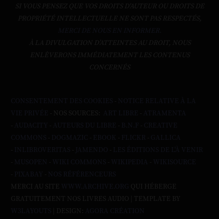
SI VOUS PENSEZ QUE VOS DROITS D'AUTEUR OU DROITS DE
PROPRIÉTÉ INTELLECTUELLE NE SONT PAS RESPECTÉS,
MERCI DE NOUS EN INFORMER.
À LA DIVULGATION D’ATTEINTES AU DROIT, NOUS
ENLÈVERONS IMMÉDIATEMENT LES CONTENUS
CONCERNÉS
CONSENTEMENT DES COOKIES
-
NOTICE RELATIVE À LA
VIE PRIVÉE
- NOS SOURCES:
ART LIBRE
-
ATRAMENTA
-
AUDACITY
-
AUTEURS DU LIBRE
-
B.N.F
-
CREATIVE
COMMONS
-
DOGMAZIC
-
EBOOK
-
FLICKR
-
GALLICA
-
INLIBROVERITAS
-
JAMENDO
-
LES ÉDITIONS DE L'À VENIR
-
MUSOPEN
-
WIKI COMMONS
-
WIKIPEDIA
-
WIKISOURCE
-
PIXABAY
-
NOS RÉFÉRENCEURS
MERCI AU SITE
WWW.ARCHIVE.ORG
QUI HÉBERGE
GRATUITEMENT NOS LIVRES AUDIO | TEMPLATE BY
W3LAYOUTS
| DESIGN:
AGORA CRÉATION