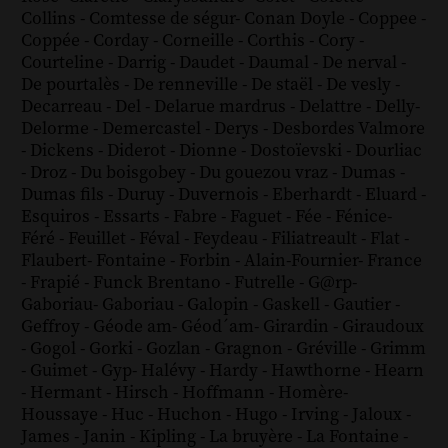
Collins
-
Comtesse de ségur
-
Conan Doyle
-
Coppee
-
Coppée
-
Corday
-
Corneille
-
Corthis
-
Cory
-
Courteline
-
Darrig
-
Daudet
-
Daumal
-
De nerval
-
De pourtalès
-
De renneville
-
De staël
-
De vesly
-
Decarreau
-
Del
-
Delarue mardrus
-
Delattre
-
Delly
-
Delorme
-
Demercastel
-
Derys
-
Desbordes Valmore
-
Dickens
-
Diderot
-
Dionne
-
Dostoïevski
-
Dourliac
-
Droz
-
Du boisgobey
-
Du gouezou vraz
-
Dumas
-
Dumas fils
-
Duruy
-
Duvernois
-
Eberhardt
-
Eluard
-
Esquiros
-
Essarts
-
Fabre
-
Faguet
-
Fée
-
Fénice
-
Féré
-
Feuillet
-
Féval
-
Feydeau
-
Filiatreault
-
Flat
-
Flaubert
-
Fontaine
-
Forbin
-
Alain-Fournier
-
France
-
Frapié
-
Funck Brentano
-
Futrelle
-
G@rp
-
Gaboriau
-
Gaboriau
-
Galopin
-
Gaskell
-
Gautier
-
Geffroy
-
Géode am
-
Géod´am
-
Girardin
-
Giraudoux
-
Gogol
-
Gorki
-
Gozlan
-
Gragnon
-
Gréville
-
Grimm
-
Guimet
-
Gyp
-
Halévy
-
Hardy
-
Hawthorne
-
Hearn
-
Hermant
-
Hirsch
-
Hoffmann
-
Homère
-
Houssaye
-
Huc
-
Huchon
-
Hugo
-
Irving
-
Jaloux
-
James
-
Janin
-
Kipling
-
La bruyère
-
La Fontaine
-