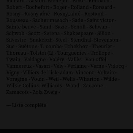
Richard - Gaston
-
Richepin
-
Rilke
-
Rimbaud
-
Robert
-
Rochefort
-
Roger
-
Rolland
-
Ronsard
-
Rosny
-
Rosny aîné
-
Rosny_aîné
-
Rostand
-
Rousseau
-
Sacher masoch
-
Sade
-
Saint victor
-
Sainte beuve
-
Sand
-
Sazie
-
Scholl
-
Schwab
-
Schwob
-
Scott
-
Serena
-
Shakespeare
-
Silion
-
Silvestre
-
Snakebzh
-
Steel
-
Stendhal
-
Stevenson
-
Sue
-
Suétone
-
T. combe
-
Tchekhov
-
Theuriet
-
Thoreau
-
Tolstoï (L)
-
Tourgueniev
-
Trollope
-
Twain
-
Valdagne
-
Valéry
-
Vallès
-
Van offel
-
Vannereux
-
Vasari
-
Vély
-
Verlaine
-
Verne
-
Vidocq
-
Vigny
-
Villiers de l´isle adam
-
Vincent
-
Voltaire
-
Voragine
-
Vouin
-
Weil
-
Wells
-
Wharton
-
Wilde
-
Wilkie Collins
-
Williams
-
Wood
-
Zaccone
-
Zamacoïs
-
Zola
Zweig
-
--- Liste complète