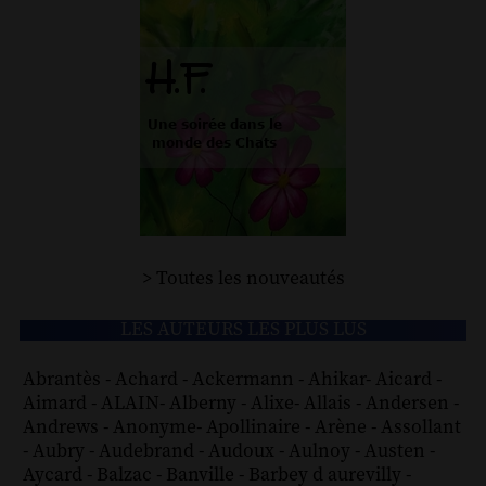
> Toutes les nouveautés
LES AUTEURS LES PLUS LUS
Abrantès
-
Achard
-
Ackermann
-
Ahikar
-
Aicard
-
Aimard
-
ALAIN
-
Alberny
-
Alixe
-
Allais
-
Andersen
-
Andrews
-
Anonyme
-
Apollinaire
-
Arène
-
Assollant
-
Aubry
-
Audebrand
-
Audoux
-
Aulnoy
-
Austen
-
Aycard
-
Balzac
-
Banville
-
Barbey d aurevilly
-