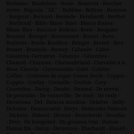
Barbusse
-
Baudelaire
-
Bazin
-
Beauvoir
-
Beecher
stowe
-
Bégonia ´´lili´´
-
Bellême
-
Beltran
-
Bentzon
-
Bergerat
-
Bernard
-
Bernède
-
Bernhardt
-
Berthet
-
Berthoud
-
Bible
-
Binet
-
Bizet
-
Blasco ibanez
-
Bleue
-
Bloy
-
Boccace
-
Boileau
-
Borie
-
Bouguier
-
Bouniol
-
Bourget
-
Boussenard
-
Boutet
-
Bove
-
Boylesve
-
Brada
-
Braddon
-
Bringer
-
Brontë
-
Brot
-
Bruant
-
Brussolo
-
Burney
-
Cabanès
-
Cabot
-
Casanova
-
Cervantes
-
Césanne
-
Cézembre
-
Chancel
-
Charasse
-
Chateaubriand
-
Chevalier à la
Rose
-
Claretie
-
Claryssandre
-
Colet
-
Colette
-
Collins
-
Comtesse de ségur
-
Conan Doyle
-
Coppee
-
Coppée
-
Corday
-
Corneille
-
Corthis
-
Cory
-
Courteline
-
Darrig
-
Daudet
-
Daumal
-
De nerval
-
De pourtalès
-
De renneville
-
De staël
-
De vesly
-
Decarreau
-
Del
-
Delarue mardrus
-
Delattre
-
Delly
-
Delorme
-
Demercastel
-
Derys
-
Desbordes Valmore
-
Dickens
-
Diderot
-
Dionne
-
Dostoïevski
-
Dourliac
-
Droz
-
Du boisgobey
-
Du gouezou vraz
-
Dumas
-
Dumas fils
-
Duruy
-
Duvernois
-
Eberhardt
-
Eluard
-