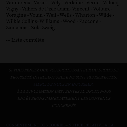
Vannereux
-
Vasari
-
Vély
-
Verlaine
-
Verne
-
Vidocq
-
Vigny
-
Villiers de l´isle adam
-
Vincent
-
Voltaire
-
Voragine
-
Vouin
-
Weil
-
Wells
-
Wharton
-
Wilde
-
Wilkie Collins
-
Williams
-
Wood
-
Zaccone
-
Zamacoïs
-
Zola
Zweig
-
--- Liste complète
SI VOUS PENSEZ QUE VOS DROITS D'AUTEUR OU DROITS DE
PROPRIÉTÉ INTELLECTUELLE NE SONT PAS RESPECTÉS,
MERCI DE NOUS EN INFORMER.
À LA DIVULGATION D’ATTEINTES AU DROIT, NOUS
ENLÈVERONS IMMÉDIATEMENT LES CONTENUS
CONCERNÉS
CONSENTEMENT DES COOKIES
-
NOTICE RELATIVE À LA