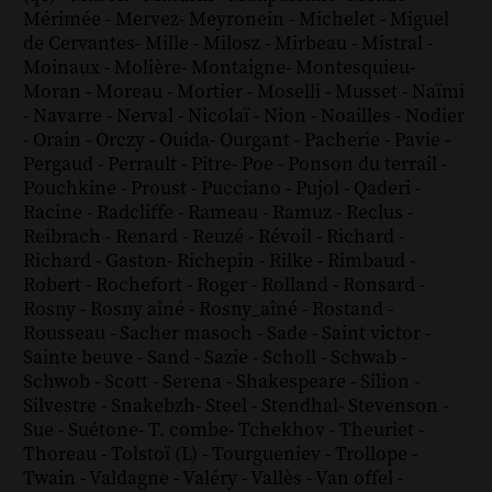
Mérimée
-
Mervez
-
Meyronein
-
Michelet
-
Miguel
de Cervantes
-
Mille
-
Milosz
-
Mirbeau
-
Mistral
-
Moinaux
-
Molière
-
Montaigne
-
Montesquieu
-
Moran
-
Moreau
-
Mortier
-
Moselli
-
Musset
-
Naïmi
-
Navarre
-
Nerval
-
Nicolaï
-
Nion
-
Noailles
-
Nodier
-
Orain
-
Orczy
-
Ouida
-
Ourgant
-
Pacherie
-
Pavie
-
Pergaud
-
Perrault
-
Pitre
-
Poe
-
Ponson du terrail
-
Pouchkine
-
Proust
-
Pucciano
-
Pujol
-
Qaderi
-
Racine
-
Radcliffe
-
Rameau
-
Ramuz
-
Reclus
-
Reibrach
-
Renard
-
Reuzé
-
Révoil
-
Richard
-
Richard - Gaston
-
Richepin
-
Rilke
-
Rimbaud
-
Robert
-
Rochefort
-
Roger
-
Rolland
-
Ronsard
-
Rosny
-
Rosny aîné
-
Rosny_aîné
-
Rostand
-
Rousseau
-
Sacher masoch
-
Sade
-
Saint victor
-
Sainte beuve
-
Sand
-
Sazie
-
Scholl
-
Schwab
-
Schwob
-
Scott
-
Serena
-
Shakespeare
-
Silion
-
Silvestre
-
Snakebzh
-
Steel
-
Stendhal
-
Stevenson
-
Sue
-
Suétone
-
T. combe
-
Tchekhov
-
Theuriet
-
Thoreau
-
Tolstoï (L)
-
Tourgueniev
-
Trollope
-
Twain
-
Valdagne
-
Valéry
-
Vallès
-
Van offel
-