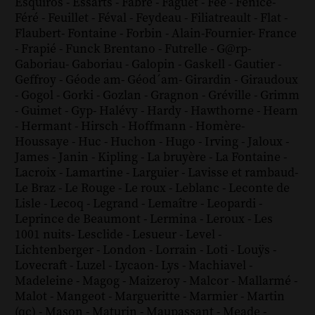
Esquiros
-
Essarts
-
Fabre
-
Faguet
-
Fée
-
Fénice
-
Féré
-
Feuillet
-
Féval
-
Feydeau
-
Filiatreault
-
Flat
-
Flaubert
-
Fontaine
-
Forbin
-
Alain-Fournier
-
France
-
Frapié
-
Funck Brentano
-
Futrelle
-
G@rp
-
Gaboriau
-
Gaboriau
-
Galopin
-
Gaskell
-
Gautier
-
Geffroy
-
Géode am
-
Géod´am
-
Girardin
-
Giraudoux
-
Gogol
-
Gorki
-
Gozlan
-
Gragnon
-
Gréville
-
Grimm
-
Guimet
-
Gyp
-
Halévy
-
Hardy
-
Hawthorne
-
Hearn
-
Hermant
-
Hirsch
-
Hoffmann
-
Homère
-
Houssaye
-
Huc
-
Huchon
-
Hugo
-
Irving
-
Jaloux
-
James
-
Janin
-
Kipling
-
La bruyère
-
La Fontaine
-
Lacroix
-
Lamartine
-
Larguier
-
Lavisse et rambaud
-
Le Braz
-
Le Rouge
-
Le roux
-
Leblanc
-
Leconte de
Lisle
-
Lecoq
-
Legrand
-
Lemaître
-
Leopardi
-
Leprince de Beaumont
-
Lermina
-
Leroux
-
Les
1001 nuits
-
Lesclide
-
Lesueur
-
Level
-
Lichtenberger
-
London
-
Lorrain
-
Loti
-
Louÿs
-
Lovecraft
-
Luzel
-
Lycaon
-
Lys
-
Machiavel
-
Madeleine
-
Magog
-
Maizeroy
-
Malcor
-
Mallarmé
-
Malot
-
Mangeot
-
Margueritte
-
Marmier
-
Martin
(qc)
-
Mason
-
Maturin
-
Maupassant
-
Meade
-