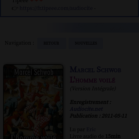
Tipeee
❤❤❤
👉
https://fr.tipeee.com/audiocite
-
Navigation :
RETOUR
NOUVELLES
Marcel Schwob
L'homme voilé
(Version Intégrale)
Enregistrement :
Audiocite.net
Publication : 2011-05-11
Lu par
Eric
Livre audio de
15min