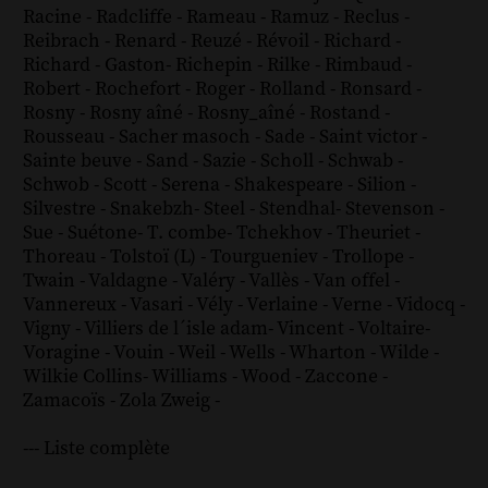
Racine
-
Radcliffe
-
Rameau
-
Ramuz
-
Reclus
-
Reibrach
-
Renard
-
Reuzé
-
Révoil
-
Richard
-
Richard - Gaston
-
Richepin
-
Rilke
-
Rimbaud
-
Robert
-
Rochefort
-
Roger
-
Rolland
-
Ronsard
-
Rosny
-
Rosny aîné
-
Rosny_aîné
-
Rostand
-
Rousseau
-
Sacher masoch
-
Sade
-
Saint victor
-
Sainte beuve
-
Sand
-
Sazie
-
Scholl
-
Schwab
-
Schwob
-
Scott
-
Serena
-
Shakespeare
-
Silion
-
Silvestre
-
Snakebzh
-
Steel
-
Stendhal
-
Stevenson
-
Sue
-
Suétone
-
T. combe
-
Tchekhov
-
Theuriet
-
Thoreau
-
Tolstoï (L)
-
Tourgueniev
-
Trollope
-
Twain
-
Valdagne
-
Valéry
-
Vallès
-
Van offel
-
Vannereux
-
Vasari
-
Vély
-
Verlaine
-
Verne
-
Vidocq
-
Vigny
-
Villiers de l´isle adam
-
Vincent
-
Voltaire
-
Voragine
-
Vouin
-
Weil
-
Wells
-
Wharton
-
Wilde
-
Wilkie Collins
-
Williams
-
Wood
-
Zaccone
-
Zamacoïs
-
Zola
Zweig
-
--- Liste complète