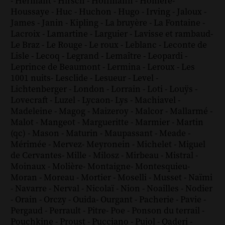
-
Hermant
-
Hirsch
-
Hoffmann
-
Homère
-
Houssaye
-
Huc
-
Huchon
-
Hugo
-
Irving
-
Jaloux
-
James
-
Janin
-
Kipling
-
La bruyère
-
La Fontaine
-
Lacroix
-
Lamartine
-
Larguier
-
Lavisse et rambaud
-
Le Braz
-
Le Rouge
-
Le roux
-
Leblanc
-
Leconte de
Lisle
-
Lecoq
-
Legrand
-
Lemaître
-
Leopardi
-
Leprince de Beaumont
-
Lermina
-
Leroux
-
Les
1001 nuits
-
Lesclide
-
Lesueur
-
Level
-
Lichtenberger
-
London
-
Lorrain
-
Loti
-
Louÿs
-
Lovecraft
-
Luzel
-
Lycaon
-
Lys
-
Machiavel
-
Madeleine
-
Magog
-
Maizeroy
-
Malcor
-
Mallarmé
-
Malot
-
Mangeot
-
Margueritte
-
Marmier
-
Martin
(qc)
-
Mason
-
Maturin
-
Maupassant
-
Meade
-
Mérimée
-
Mervez
-
Meyronein
-
Michelet
-
Miguel
de Cervantes
-
Mille
-
Milosz
-
Mirbeau
-
Mistral
-
Moinaux
-
Molière
-
Montaigne
-
Montesquieu
-
Moran
-
Moreau
-
Mortier
-
Moselli
-
Musset
-
Naïmi
-
Navarre
-
Nerval
-
Nicolaï
-
Nion
-
Noailles
-
Nodier
-
Orain
-
Orczy
-
Ouida
-
Ourgant
-
Pacherie
-
Pavie
-
Pergaud
-
Perrault
-
Pitre
-
Poe
-
Ponson du terrail
-
Pouchkine
-
Proust
-
Pucciano
-
Pujol
-
Qaderi
-