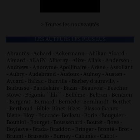
> Toutes les nouveautés
LES AUTEURS LES PLUS LUS
Abrantès
-
Achard
-
Ackermann
-
Ahikar
-
Aicard
-
Aimard
-
ALAIN
-
Alberny
-
Alixe
-
Allais
-
Andersen
-
Andrews
-
Anonyme
-
Apollinaire
-
Arène
-
Assollant
-
Aubry
-
Audebrand
-
Audoux
-
Aulnoy
-
Austen
-
Aycard
-
Balzac
-
Banville
-
Barbey d aurevilly
-
Barbusse
-
Baudelaire
-
Bazin
-
Beauvoir
-
Beecher
stowe
-
Bégonia ´´lili´´
-
Bellême
-
Beltran
-
Bentzon
-
Bergerat
-
Bernard
-
Bernède
-
Bernhardt
-
Berthet
-
Berthoud
-
Bible
-
Binet
-
Bizet
-
Blasco ibanez
-
Bleue
-
Bloy
-
Boccace
-
Boileau
-
Borie
-
Bouguier
-
Bouniol
-
Bourget
-
Boussenard
-
Boutet
-
Bove
-
Boylesve
-
Brada
-
Braddon
-
Bringer
-
Brontë
-
Brot
-
Bruant
-
Brussolo
-
Burney
-
Cabanès
-
Cabot
-