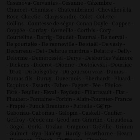
Casanova
-
Cervantes
-
Césanne
-
Cézembre
-
Chancel
-
Charasse
-
Chateaubriand
-
Chevalier à la
Rose
-
Claretie
-
Claryssandre
-
Colet
-
Colette
-
Collins
-
Comtesse de ségur
-
Conan Doyle
-
Coppee
-
Coppée
-
Corday
-
Corneille
-
Corthis
-
Cory
-
Courteline
-
Darrig
-
Daudet
-
Daumal
-
De nerval
-
De pourtalès
-
De renneville
-
De staël
-
De vesly
-
Decarreau
-
Del
-
Delarue mardrus
-
Delattre
-
Delly
-
Delorme
-
Demercastel
-
Derys
-
Desbordes Valmore
-
Dickens
-
Diderot
-
Dionne
-
Dostoïevski
-
Dourliac
-
Droz
-
Du boisgobey
-
Du gouezou vraz
-
Dumas
-
Dumas fils
-
Duruy
-
Duvernois
-
Eberhardt
-
Eluard
-
Esquiros
-
Essarts
-
Fabre
-
Faguet
-
Fée
-
Fénice
-
Féré
-
Feuillet
-
Féval
-
Feydeau
-
Filiatreault
-
Flat
-
Flaubert
-
Fontaine
-
Forbin
-
Alain-Fournier
-
France
-
Frapié
-
Funck Brentano
-
Futrelle
-
G@rp
-
Gaboriau
-
Gaboriau
-
Galopin
-
Gaskell
-
Gautier
-
Geffroy
-
Géode am
-
Géod´am
-
Girardin
-
Giraudoux
-
Gogol
-
Gorki
-
Gozlan
-
Gragnon
-
Gréville
-
Grimm
-
Guimet
-
Gyp
-
Halévy
-
Hardy
-
Hawthorne
-
Hearn