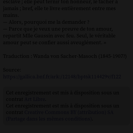
esclave ; elle peut ternir ton honneur, le tacher à
jamais ; bref, elle te livre entièrement entre mes
mains.
— Alors, pourquoi me la demander ?
— Parce que je veux une preuve de ton amour,
repartit Mlle Gaussin avec feu. Seul, le véritable
amour peut se confier aussi aveuglément. »
Traduction : Wanda von Sacher-Masoch (1845-1907?)
Source:
https://gallica.bnf.fr/ark:/12148/bpt6k114429v/f122
Cet enregistrement est mis à disposition sous un
contrat
Art Libre
.
Cet enregistrement est mis à disposition sous un
contrat
Creative Commons BY (attribution) SA
(Partage dans les mêmes conditions)
.