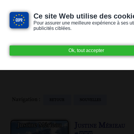
Ce site Web utilise des cooki
Pour assurer une meilleure expérience à ses utili
publicités ciblées.
Accueil
Livres audio
Lecteurs / Lectr
Navigation :
RETOUR
NOUVELLES
Justine Mérieau