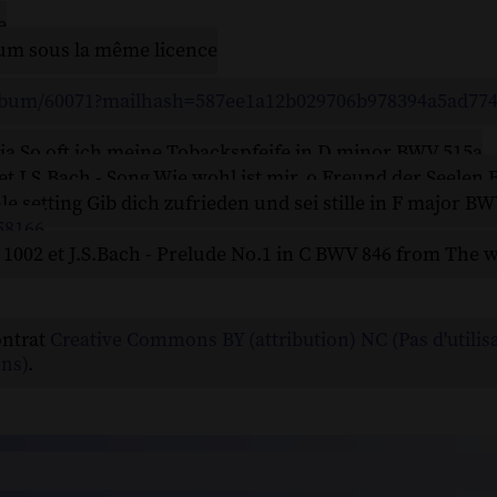
e
lbum sous la même licence
lbum/60071?mailhash=587ee1a12b029706b978394a5ad77
ria So oft ich meine Tobackspfeife in D minor BWV 515a
t J.S.Bach - Song Wie wohl ist mir, o Freund der Seelen
ale setting Gib dich zufrieden und sei stille in F major B
58166
 1002 et J.S.Bach - Prelude No.1 in C BWV 846 from The 
ontrat
Creative Commons BY (attribution) NC (Pas d'utilis
ns)
.