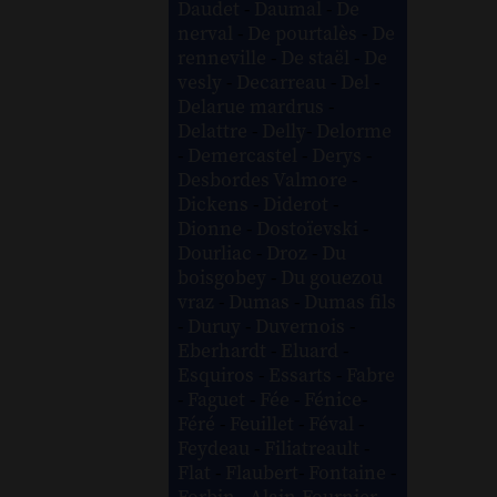
Daudet
-
Daumal
-
De
nerval
-
De pourtalès
-
De
renneville
-
De staël
-
De
vesly
-
Decarreau
-
Del
-
Delarue mardrus
-
Delattre
-
Delly
-
Delorme
-
Demercastel
-
Derys
-
Desbordes Valmore
-
Dickens
-
Diderot
-
Dionne
-
Dostoïevski
-
Dourliac
-
Droz
-
Du
boisgobey
-
Du gouezou
vraz
-
Dumas
-
Dumas fils
-
Duruy
-
Duvernois
-
Eberhardt
-
Eluard
-
Esquiros
-
Essarts
-
Fabre
-
Faguet
-
Fée
-
Fénice
-
Féré
-
Feuillet
-
Féval
-
Feydeau
-
Filiatreault
-
Flat
-
Flaubert
-
Fontaine
-