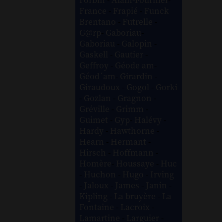
Forbin
-
Alain-Fournier
-
France
-
Frapié
-
Funck
Brentano
-
Futrelle
-
G@rp
-
Gaboriau
-
Gaboriau
-
Galopin
-
Gaskell
-
Gautier
-
Geffroy
-
Géode am
-
Géod´am
-
Girardin
-
Giraudoux
-
Gogol
-
Gorki
-
Gozlan
-
Gragnon
-
Gréville
-
Grimm
-
Guimet
-
Gyp
-
Halévy
-
Hardy
-
Hawthorne
-
Hearn
-
Hermant
-
Hirsch
-
Hoffmann
-
Homère
-
Houssaye
-
Huc
-
Huchon
-
Hugo
-
Irving
-
Jaloux
-
James
-
Janin
-
Kipling
-
La bruyère
-
La
Fontaine
-
Lacroix
-
Lamartine
-
Larguier
-