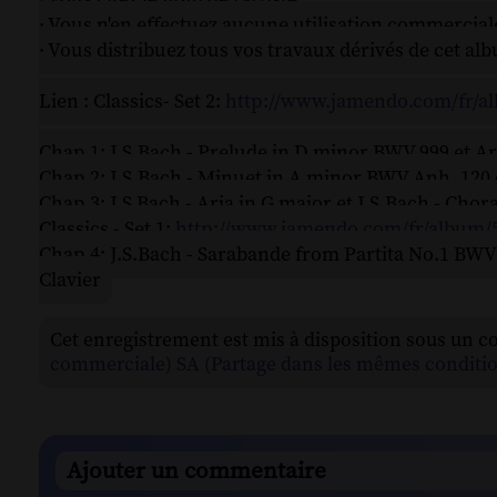
· Vous n'en effectuez aucune utilisation commercial
· Vous distribuez tous vos travaux dérivés de cet a
Lien : Classics- Set 2:
http://www.jamendo.com/fr/a
Chap 1: J.S.Bach - Prelude in D minor BWV 999 et A
Chap 2: J.S.Bach - Minuet in A minor BWV Anh. 120 e
Chap 3: J.S Bach - Aria in G major et J.S.Bach - Chor
Classics - Set 1:
http://www.jamendo.com/fr/album/
Chap 4: J.S.Bach - Sarabande from Partita No.1 BWV
Clavier
Cet enregistrement est mis à disposition sous un c
commerciale) SA (Partage dans les mêmes conditio
Ajouter un commentaire