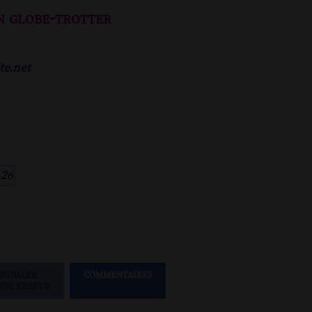
n globe-trotter
te.net
.26
SIGNALER
COMMENTAIRES
UNE ERREUR