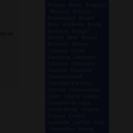
Boileau
-
Borie
-
Bouguier
-
Bouniol
-
Bourget
-
Boussenard
-
Boutet
-
Bove
-
Boylesve
-
Brada
-
Braddon
-
Bringer
-
ent en
Brontë
-
Brot
-
Bruant
-
Brussolo
-
Burney
-
Cabanès
-
Cabot
-
Casanova
-
Cervantes
-
Césanne
-
Cézembre
-
Chancel
-
Charasse
-
Chateaubriand
-
Chevalier à la Rose
-
Claretie
-
Claryssandre
-
Colet
-
Colette
-
Collins
-
Comtesse de ségur
-
Conan Doyle
-
Coppee
-
Coppée
-
Corday
-
Corneille
-
Corthis
-
Cory
-
Courteline
-
Darrig
-