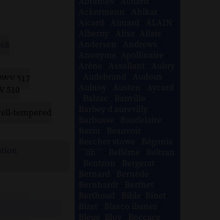
Abrantès
-
Achard
-
Ackermann
-
Ahikar
-
Aicard
-
Aimard
-
ALAIN
-
Alberny
-
Alixe
-
Allais
-
Andersen
-
Andrews
-
468
Anonyme
-
Apollinaire
-
Arène
-
Assollant
-
Aubry
-
Audebrand
-
Audoux
-
 BWV 517
Aulnoy
-
Austen
-
Aycard
WV 510
-
Balzac
-
Banville
-
Barbey d aurevilly
-
well-tempered
Barbusse
-
Baudelaire
-
Bazin
-
Beauvoir
-
Beecher stowe
-
Bégonia
ation
´´lili´´
-
Bellême
-
Beltran
-
Bentzon
-
Bergerat
-
Bernard
-
Bernède
-
Bernhardt
-
Berthet
-
Berthoud
-
Bible
-
Binet
-
Bizet
-
Blasco ibanez
-
Bleue
-
Bloy
-
Boccace
-