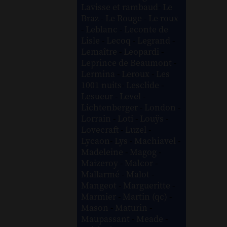
Lavisse et rambaud
-
Le
Braz
-
Le Rouge
-
Le roux
-
Leblanc
-
Leconte de
Lisle
-
Lecoq
-
Legrand
-
Lemaître
-
Leopardi
-
Leprince de Beaumont
-
Lermina
-
Leroux
-
Les
1001 nuits
-
Lesclide
-
Lesueur
-
Level
-
Lichtenberger
-
London
-
Lorrain
-
Loti
-
Louÿs
-
Lovecraft
-
Luzel
-
Lycaon
-
Lys
-
Machiavel
-
Madeleine
-
Magog
-
Maizeroy
-
Malcor
-
Mallarmé
-
Malot
-
Mangeot
-
Margueritte
-
Marmier
-
Martin (qc)
-
Mason
-
Maturin
-
Maupassant
-
Meade
-