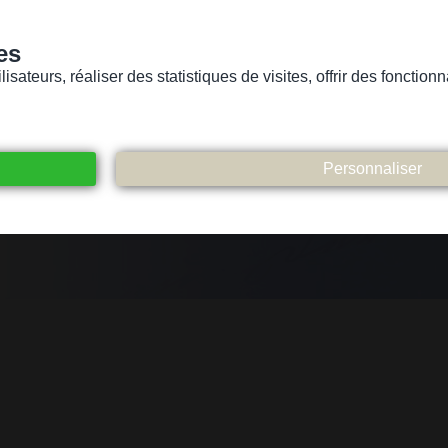
es
sateurs, réaliser des statistiques de visites, offrir des fonctio
Version pour personnes mal-voyantes ou non-voyantes
ices
Suivez-nous
Participez
Contact