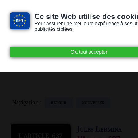
Ce site Web utilise des cooki
Pour assurer une meilleure expérience à ses utili
publicités ciblées.
Accueil
Livres audio
Lecteurs / Lectr
Navigation :
RETOUR
NOUVELLES
Jules Lermina