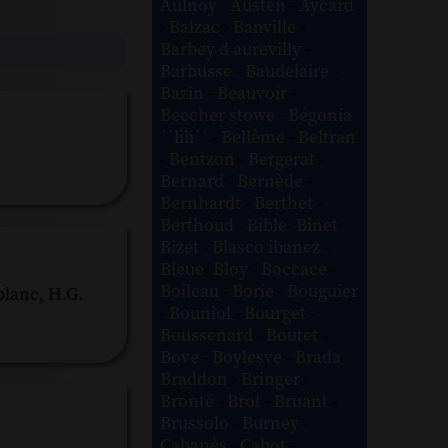
Aulnoy
-
Austen
-
Aycard
-
Balzac
-
Banville
-
Barbey d aurevilly
-
Barbusse
-
Baudelaire
-
Bazin
-
Beauvoir
-
Beecher stowe
-
Bégonia
´´lili´´
-
Bellême
-
Beltran
-
Bentzon
-
Bergerat
-
Bernard
-
Bernède
-
Bernhardt
-
Berthet
-
Berthoud
-
Bible
-
Binet
-
Bizet
-
Blasco ibanez
-
Bleue
-
Bloy
-
Boccace
-
Boileau
-
Borie
-
Bouguier
blanc, H.G.
-
Bouniol
-
Bourget
-
Boussenard
-
Boutet
-
Bove
-
Boylesve
-
Brada
-
Braddon
-
Bringer
-
Brontë
-
Brot
-
Bruant
-
Brussolo
-
Burney
-
Cabanès
-
Cabot
-