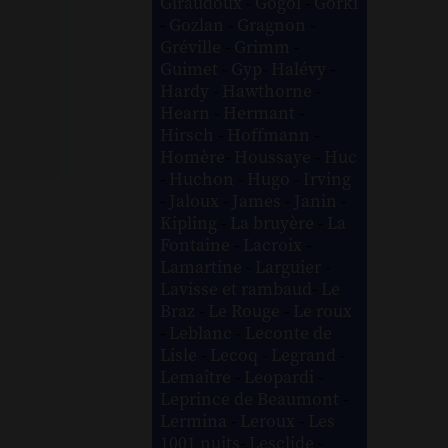
Giraudoux
-
Gogol
-
Gorki
-
Gozlan
-
Gragnon
-
Gréville
-
Grimm
-
Guimet
-
Gyp
-
Halévy
-
Hardy
-
Hawthorne
-
Hearn
-
Hermant
-
Hirsch
-
Hoffmann
-
Homère
-
Houssaye
-
Huc
-
Huchon
-
Hugo
-
Irving
-
Jaloux
-
James
-
Janin
-
Kipling
-
La bruyère
-
La
Fontaine
-
Lacroix
-
Lamartine
-
Larguier
-
Lavisse et rambaud
-
Le
Braz
-
Le Rouge
-
Le roux
-
Leblanc
-
Leconte de
Lisle
-
Lecoq
-
Legrand
-
Lemaître
-
Leopardi
-
Leprince de Beaumont
-
Lermina
-
Leroux
-
Les
1001 nuits
-
Lesclide
-