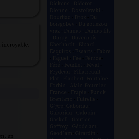
Dickens
-
Diderot
-
Dionne
-
Dostoïevski
-
Dourliac
-
Droz
-
Du
boisgobey
-
Du gouezou
vraz
-
Dumas
-
Dumas fils
-
Duruy
-
Duvernois
-
Eberhardt
-
Eluard
-
 incroyable.
Esquiros
-
Essarts
-
Fabre
-
Faguet
-
Fée
-
Fénice
-
Féré
-
Feuillet
-
Féval
-
Feydeau
-
Filiatreault
-
Flat
-
Flaubert
-
Fontaine
-
Forbin
-
Alain-Fournier
-
France
-
Frapié
-
Funck
Brentano
-
Futrelle
-
G@rp
-
Gaboriau
-
Gaboriau
-
Galopin
-
Gaskell
-
Gautier
-
Geffroy
-
Géode am
-
Géod´am
-
Girardin
-
ent en