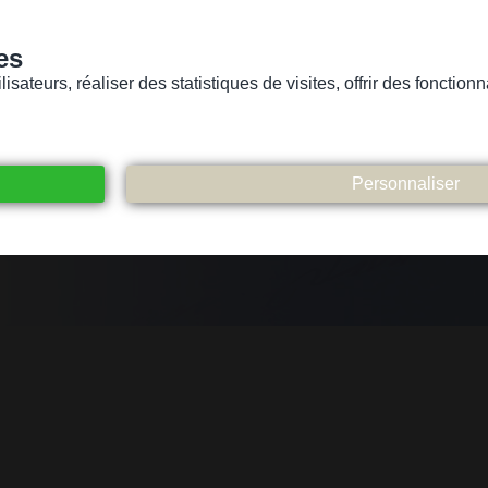
es
sateurs, réaliser des statistiques de visites, offrir des fonctio
Version pour personnes mal-voyantes ou non-voyantes
ices
Suivez-nous
Participez
Contact