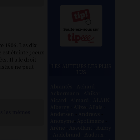
e 1906. Les dix
 est éteinte ; ceux
. Il a le droit
LES AUTEURS LES PLUS
justice ne peut
LUS
Abrantès
-
Achard
-
Ackermann
-
Ahikar
-
Aicard
-
Aimard
-
ALAIN
-
Alberny
-
Alixe
-
Allais
-
ns les mêmes
Andersen
-
Andrews
-
Anonyme
-
Apollinaire
-
Arène
-
Assollant
-
Aubry
-
Audebrand
-
Audoux
-