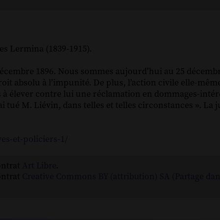
les Lermina (1839-1915).
25 décembre 1896. Nous sommes aujourd’hui au 25 décembr
oit absolu à l’impunité. De plus, l’action civile elle-même
 à élever contre lui une réclamation en dommages-intérêts
ai tué M. Liévin, dans telles et telles circonstances ». La 
es-et-policiers-1/
ontrat
Art Libre
.
ontrat
Creative Commons BY (attribution) SA (Partage da