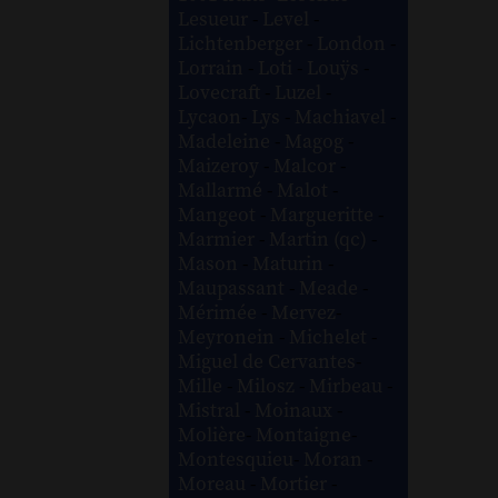
Lesueur
-
Level
-
Lichtenberger
-
London
-
Lorrain
-
Loti
-
Louÿs
-
Lovecraft
-
Luzel
-
Lycaon
-
Lys
-
Machiavel
-
Madeleine
-
Magog
-
Maizeroy
-
Malcor
-
Mallarmé
-
Malot
-
Mangeot
-
Margueritte
-
Marmier
-
Martin (qc)
-
Mason
-
Maturin
-
Maupassant
-
Meade
-
Mérimée
-
Mervez
-
Meyronein
-
Michelet
-
Miguel de Cervantes
-
Mille
-
Milosz
-
Mirbeau
-
Mistral
-
Moinaux
-
Molière
-
Montaigne
-
Montesquieu
-
Moran
-
Moreau
-
Mortier
-