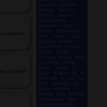
Casanova
-
Cervantes
-
Césanne
-
Cézembre
-
Chancel
-
Charasse
-
Chateaubriand
-
Chevalier à la Rose
-
Claretie
-
Claryssandre
-
r la 6ème fois
Colet
-
Colette
-
Collins
-
Comtesse de ségur
-
Conan Doyle
-
Coppee
-
Coppée
-
Corday
-
Corneille
-
Corthis
-
Cory
-
Courteline
-
Darrig
-
Daudet
-
Daumal
-
De
er à la vie de
nerval
-
De pourtalès
-
De
renneville
-
De staël
-
De
vesly
-
Decarreau
-
Del
-
Delarue mardrus
-
Delattre
-
Delly
-
Delorme
-
Demercastel
-
Derys
-
Desbordes Valmore
-