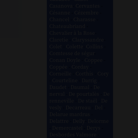
Casanova
-
Cervantes
-
Césanne
-
Cézembre
-
Chancel
-
Charasse
-
Chateaubriand
-
Chevalier à la Rose
-
Claretie
-
Claryssandre
-
Colet
-
Colette
-
Collins
-
Comtesse de ségur
-
Conan Doyle
-
Coppee
-
Coppée
-
Corday
-
Corneille
-
Corthis
-
Cory
-
Courteline
-
Darrig
-
Daudet
-
Daumal
-
De
nerval
-
De pourtalès
-
De
renneville
-
De staël
-
De
vesly
-
Decarreau
-
Del
-
Delarue mardrus
-
Delattre
-
Delly
-
Delorme
-
Demercastel
-
Derys
-
Desbordes Valmore
-