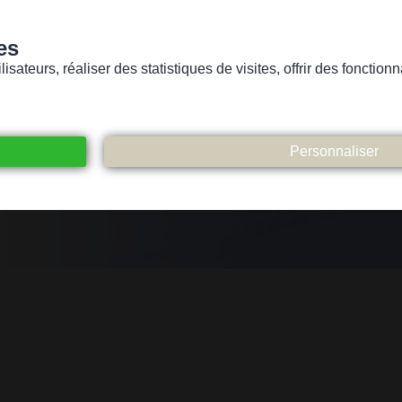
es
sateurs, réaliser des statistiques de visites, offrir des fonctio
Version pour personnes mal-voyantes ou non-voyantes
ices
Suivez-nous
Participez
Contact