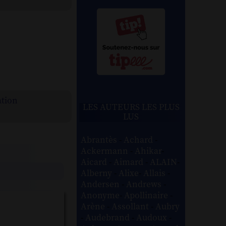
ation
LES AUTEURS LES PLUS
LUS
Abrantès
-
Achard
-
Ackermann
-
Ahikar
-
Aicard
-
Aimard
-
ALAIN
-
Alberny
-
Alixe
-
Allais
-
Andersen
-
Andrews
-
Anonyme
-
Apollinaire
-
Arène
-
Assollant
-
Aubry
-
Audebrand
-
Audoux
-