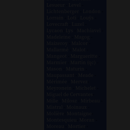
Lesueur
-
Level
-
Lichtenberger
-
London
-
Lorrain
-
Loti
-
Louÿs
-
Lovecraft
-
Luzel
-
Lycaon
-
Lys
-
Machiavel
-
Madeleine
-
Magog
-
Maizeroy
-
Malcor
-
Mallarmé
-
Malot
-
Mangeot
-
Margueritte
-
Marmier
-
Martin (qc)
-
Mason
-
Maturin
-
Maupassant
-
Meade
-
Mérimée
-
Mervez
-
Meyronein
-
Michelet
-
Miguel de Cervantes
-
Mille
-
Milosz
-
Mirbeau
-
Mistral
-
Moinaux
-
Molière
-
Montaigne
-
Montesquieu
-
Moran
-
Moreau
-
Mortier
-