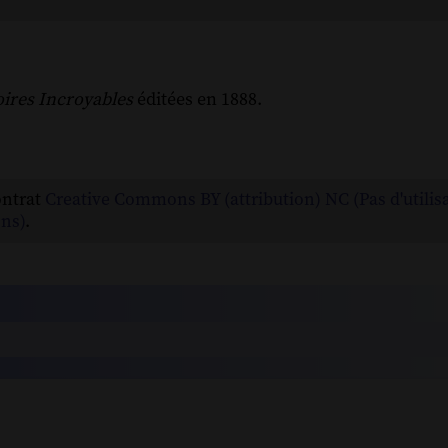
oires Incroyables
éditées en 1888.
ontrat
Creative Commons BY (attribution) NC (Pas d'utilis
ns)
.