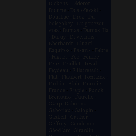
Dickens
-
Diderot
-
Dionne
-
Dostoïevski
-
Dourliac
-
Droz
-
Du
boisgobey
-
Du gouezou
vraz
-
Dumas
-
Dumas fils
-
Duruy
-
Duvernois
-
Eberhardt
-
Eluard
-
Esquiros
-
Essarts
-
Fabre
-
Faguet
-
Fée
-
Fénice
-
Féré
-
Feuillet
-
Féval
-
Feydeau
-
Filiatreault
-
Flat
-
Flaubert
-
Fontaine
-
Forbin
-
Alain-Fournier
-
France
-
Frapié
-
Funck
Brentano
-
Futrelle
-
G@rp
-
Gaboriau
-
Gaboriau
-
Galopin
-
Gaskell
-
Gautier
-
Geffroy
-
Géode am
-
Géod´am
-
Girardin
-