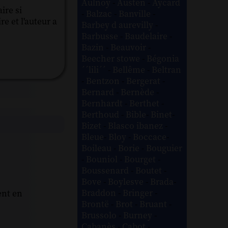
Aulnoy
-
Austen
-
Aycard
ire si
-
Balzac
-
Banville
-
re et l'auteur a
Barbey d aurevilly
-
Barbusse
-
Baudelaire
-
Bazin
-
Beauvoir
-
Beecher stowe
-
Bégonia
´´lili´´
-
Bellême
-
Beltran
-
Bentzon
-
Bergerat
-
Bernard
-
Bernède
-
Bernhardt
-
Berthet
-
Berthoud
-
Bible
-
Binet
-
Bizet
-
Blasco ibanez
-
Bleue
-
Bloy
-
Boccace
-
Boileau
-
Borie
-
Bouguier
-
Bouniol
-
Bourget
-
Boussenard
-
Boutet
-
Bove
-
Boylesve
-
Brada
-
Braddon
-
Bringer
-
ent en
Brontë
-
Brot
-
Bruant
-
Brussolo
-
Burney
-
Cabanès
-
Cabot
-