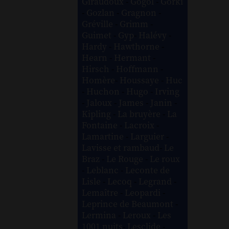
Giraudoux
-
Gogol
-
Gorki
-
Gozlan
-
Gragnon
-
Gréville
-
Grimm
-
Guimet
-
Gyp
-
Halévy
-
Hardy
-
Hawthorne
-
Hearn
-
Hermant
-
Hirsch
-
Hoffmann
-
Homère
-
Houssaye
-
Huc
-
Huchon
-
Hugo
-
Irving
-
Jaloux
-
James
-
Janin
-
Kipling
-
La bruyère
-
La
Fontaine
-
Lacroix
-
Lamartine
-
Larguier
-
Lavisse et rambaud
-
Le
Braz
-
Le Rouge
-
Le roux
-
Leblanc
-
Leconte de
Lisle
-
Lecoq
-
Legrand
-
Lemaître
-
Leopardi
-
Leprince de Beaumont
-
Lermina
-
Leroux
-
Les
1001 nuits
-
Lesclide
-