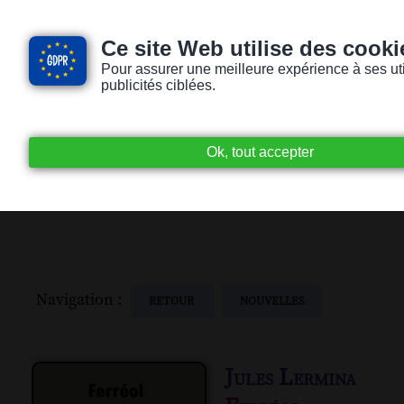
Ce site Web utilise des cooki
Pour assurer une meilleure expérience à ses utili
publicités ciblées.
Accueil
Livres audio
Lecteurs / Lectr
Navigation :
RETOUR
NOUVELLES
Jules Lermina