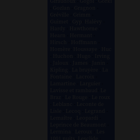
Giraudoux
-
Gogol
-
Gorki
-
Gozlan
-
Gragnon
-
Gréville
-
Grimm
-
Guimet
-
Gyp
-
Halévy
-
Hardy
-
Hawthorne
-
Hearn
-
Hermant
-
Hirsch
-
Hoffmann
-
Homère
-
Houssaye
-
Huc
-
Huchon
-
Hugo
-
Irving
-
Jaloux
-
James
-
Janin
-
Kipling
-
La bruyère
-
La
Fontaine
-
Lacroix
-
Lamartine
-
Larguier
-
Lavisse et rambaud
-
Le
Braz
-
Le Rouge
-
Le roux
-
Leblanc
-
Leconte de
Lisle
-
Lecoq
-
Legrand
-
Lemaître
-
Leopardi
-
Leprince de Beaumont
-
Lermina
-
Leroux
-
Les
1001 nuits
-
Lesclide
-