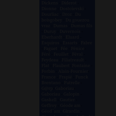
Dickens
-
Diderot
-
Dionne
-
Dostoïevski
-
Dourliac
-
Droz
-
Du
boisgobey
-
Du gouezou
vraz
-
Dumas
-
Dumas fils
-
Duruy
-
Duvernois
-
Eberhardt
-
Eluard
-
Esquiros
-
Essarts
-
Fabre
-
Faguet
-
Fée
-
Fénice
-
Féré
-
Feuillet
-
Féval
-
Feydeau
-
Filiatreault
-
Flat
-
Flaubert
-
Fontaine
-
Forbin
-
Alain-Fournier
-
France
-
Frapié
-
Funck
Brentano
-
Futrelle
-
G@rp
-
Gaboriau
-
Gaboriau
-
Galopin
-
Gaskell
-
Gautier
-
Geffroy
-
Géode am
-
Géod´am
-
Girardin
-