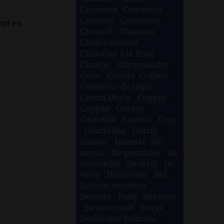
Casanova
-
Cervantes
-
Césanne
-
Cézembre
-
ent en
Chancel
-
Charasse
-
Chateaubriand
-
Chevalier à la Rose
-
Claretie
-
Claryssandre
-
Colet
-
Colette
-
Collins
-
Comtesse de ségur
-
Conan Doyle
-
Coppee
-
Coppée
-
Corday
-
Corneille
-
Corthis
-
Cory
-
Courteline
-
Darrig
-
Daudet
-
Daumal
-
De
nerval
-
De pourtalès
-
De
renneville
-
De staël
-
De
vesly
-
Decarreau
-
Del
-
Delarue mardrus
-
Delattre
-
Delly
-
Delorme
-
Demercastel
-
Derys
-
Desbordes Valmore
-