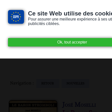
Ce site Web utilise des cooki
Pour assurer une meilleure expérience à ses utili
publicités ciblées.
Accueil
Livres audio
Lecteurs / Lectr
Navigation :
RETOUR
NOUVELLES
José Moselli