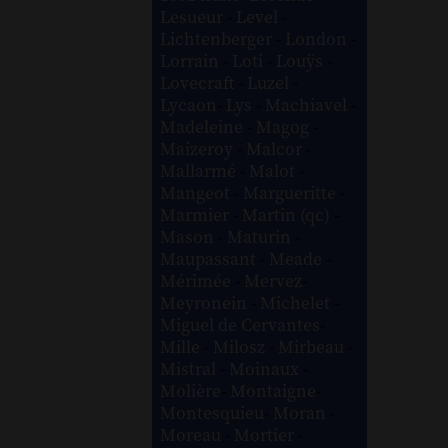
Lesueur
-
Level
-
Lichtenberger
-
London
-
Lorrain
-
Loti
-
Louÿs
-
Lovecraft
-
Luzel
-
Lycaon
-
Lys
-
Machiavel
-
Madeleine
-
Magog
-
Maizeroy
-
Malcor
-
Mallarmé
-
Malot
-
Mangeot
-
Margueritte
-
Marmier
-
Martin (qc)
-
Mason
-
Maturin
-
Maupassant
-
Meade
-
Mérimée
-
Mervez
-
Meyronein
-
Michelet
-
Miguel de Cervantes
-
Mille
-
Milosz
-
Mirbeau
-
Mistral
-
Moinaux
-
Molière
-
Montaigne
-
Montesquieu
-
Moran
-
Moreau
-
Mortier
-