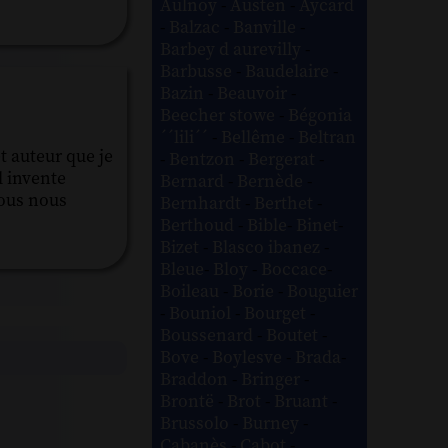
Aulnoy
-
Austen
-
Aycard
-
Balzac
-
Banville
-
Barbey d aurevilly
-
Barbusse
-
Baudelaire
-
Bazin
-
Beauvoir
-
Beecher stowe
-
Bégonia
´´lili´´
-
Bellême
-
Beltran
t auteur que je
-
Bentzon
-
Bergerat
-
l invente
Bernard
-
Bernède
-
vous nous
Bernhardt
-
Berthet
-
Berthoud
-
Bible
-
Binet
-
Bizet
-
Blasco ibanez
-
Bleue
-
Bloy
-
Boccace
-
Boileau
-
Borie
-
Bouguier
-
Bouniol
-
Bourget
-
Boussenard
-
Boutet
-
Bove
-
Boylesve
-
Brada
-
Braddon
-
Bringer
-
Brontë
-
Brot
-
Bruant
-
Brussolo
-
Burney
-
Cabanès
-
Cabot
-