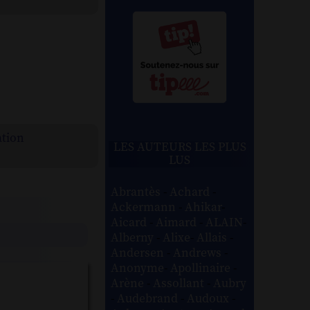
ation
LES AUTEURS LES PLUS
LUS
Abrantès
-
Achard
-
Ackermann
-
Ahikar
-
Aicard
-
Aimard
-
ALAIN
-
Alberny
-
Alixe
-
Allais
-
Andersen
-
Andrews
-
Anonyme
-
Apollinaire
-
Arène
-
Assollant
-
Aubry
-
Audebrand
-
Audoux
-