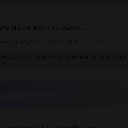
lle kilos d'or d'un train en marche...
index.php?id_product=272&controller=product
ontrat
Creative Commons BY (attribution) NC (Pas d'utilis
ns)
.
et nous mène où il veut, et c'est bien agréable !