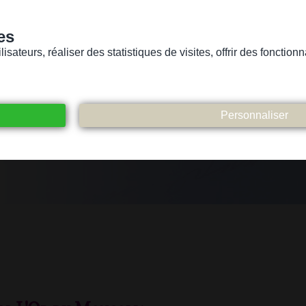
es
sateurs, réaliser des statistiques de visites, offrir des fonctio
Version pour personnes mal-voyantes ou non-voyantes
ices
Suivez-nous
Participez
Contact