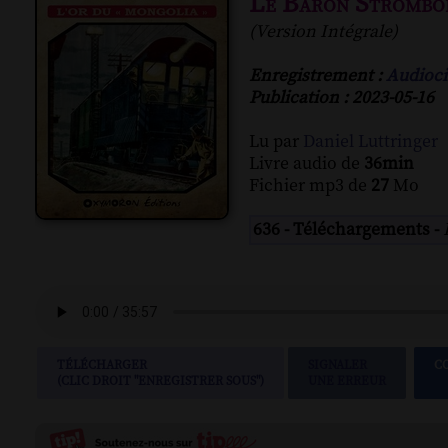
Le Baron Strombo
(Version Intégrale)
Enregistrement :
Audioci
Publication : 2023-05-16
Lu par
Daniel Luttringer
Livre audio de
36min
Fichier mp3 de
27
Mo
636 - Téléchargements -
TÉLÉCHARGER
SIGNALER
C
(CLIC DROIT "ENREGISTRER SOUS")
UNE ERREUR