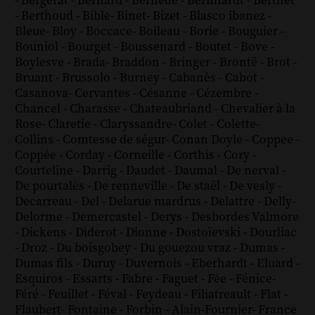
-
Bergerat
-
Bernard
-
Bernède
-
Bernhardt
-
Berthet
-
Berthoud
-
Bible
-
Binet
-
Bizet
-
Blasco ibanez
-
Bleue
-
Bloy
-
Boccace
-
Boileau
-
Borie
-
Bouguier
-
Bouniol
-
Bourget
-
Boussenard
-
Boutet
-
Bove
-
Boylesve
-
Brada
-
Braddon
-
Bringer
-
Brontë
-
Brot
-
Bruant
-
Brussolo
-
Burney
-
Cabanès
-
Cabot
-
Casanova
-
Cervantes
-
Césanne
-
Cézembre
-
Chancel
-
Charasse
-
Chateaubriand
-
Chevalier à la
Rose
-
Claretie
-
Claryssandre
-
Colet
-
Colette
-
Collins
-
Comtesse de ségur
-
Conan Doyle
-
Coppee
-
Coppée
-
Corday
-
Corneille
-
Corthis
-
Cory
-
Courteline
-
Darrig
-
Daudet
-
Daumal
-
De nerval
-
De pourtalès
-
De renneville
-
De staël
-
De vesly
-
Decarreau
-
Del
-
Delarue mardrus
-
Delattre
-
Delly
-
Delorme
-
Demercastel
-
Derys
-
Desbordes Valmore
-
Dickens
-
Diderot
-
Dionne
-
Dostoïevski
-
Dourliac
-
Droz
-
Du boisgobey
-
Du gouezou vraz
-
Dumas
-
Dumas fils
-
Duruy
-
Duvernois
-
Eberhardt
-
Eluard
-
Esquiros
-
Essarts
-
Fabre
-
Faguet
-
Fée
-
Fénice
-
Féré
-
Feuillet
-
Féval
-
Feydeau
-
Filiatreault
-
Flat
-
Flaubert
-
Fontaine
-
Forbin
-
Alain-Fournier
-
France