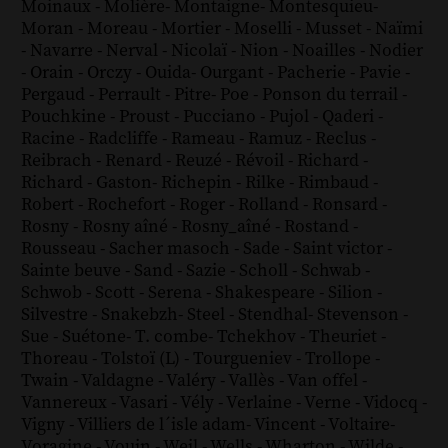
Moinaux
-
Molière
-
Montaigne
-
Montesquieu
-
Moran
-
Moreau
-
Mortier
-
Moselli
-
Musset
-
Naïmi
-
Navarre
-
Nerval
-
Nicolaï
-
Nion
-
Noailles
-
Nodier
-
Orain
-
Orczy
-
Ouida
-
Ourgant
-
Pacherie
-
Pavie
-
Pergaud
-
Perrault
-
Pitre
-
Poe
-
Ponson du terrail
-
Pouchkine
-
Proust
-
Pucciano
-
Pujol
-
Qaderi
-
Racine
-
Radcliffe
-
Rameau
-
Ramuz
-
Reclus
-
Reibrach
-
Renard
-
Reuzé
-
Révoil
-
Richard
-
Richard - Gaston
-
Richepin
-
Rilke
-
Rimbaud
-
Robert
-
Rochefort
-
Roger
-
Rolland
-
Ronsard
-
Rosny
-
Rosny aîné
-
Rosny_aîné
-
Rostand
-
Rousseau
-
Sacher masoch
-
Sade
-
Saint victor
-
Sainte beuve
-
Sand
-
Sazie
-
Scholl
-
Schwab
-
Schwob
-
Scott
-
Serena
-
Shakespeare
-
Silion
-
Silvestre
-
Snakebzh
-
Steel
-
Stendhal
-
Stevenson
-
Sue
-
Suétone
-
T. combe
-
Tchekhov
-
Theuriet
-
Thoreau
-
Tolstoï (L)
-
Tourgueniev
-
Trollope
-
Twain
-
Valdagne
-
Valéry
-
Vallès
-
Van offel
-
Vannereux
-
Vasari
-
Vély
-
Verlaine
-
Verne
-
Vidocq
-
Vigny
-
Villiers de l´isle adam
-
Vincent
-
Voltaire
-
Voragine
-
Vouin
-
Weil
-
Wells
-
Wharton
-
Wilde
-