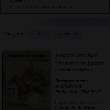
Tipeee
❤❤❤
👉
https://fr.tipeee.com/audiocite
-
Navigation :
RETOUR
NOUVELLES
Jacques Bellême
Trahison de Jockey
(Version Intégrale)
Enregistrement :
Audiocite.net
Publication : 2023-01-22
Lu par
Daniel Luttringer
Livre audio de
18min