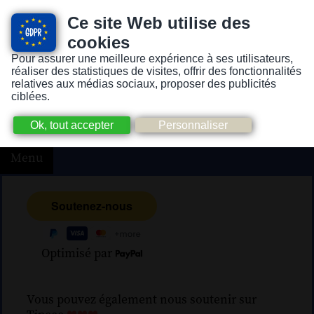
Ce site Web utilise des
cookies
Pour assurer une meilleure expérience à ses utilisateurs,
Version pour personnes mal-voyantes ou non-voyantes
réaliser des statistiques de visites, offrir des fonctionnalités
relatives aux médias sociaux, proposer des publicités
ciblées.
Menu
Optimisé par
Vous pouvez également nous soutenir sur