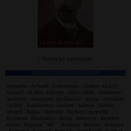
> Toutes les nouveautés
LES AUTEURS LES PLUS LUS
Abrantès
-
Achard
-
Ackermann
-
Ahikar
-
Aicard
-
Aimard
-
ALAIN
-
Alberny
-
Alixe
-
Allais
-
Andersen
-
Andrews
-
Anonyme
-
Apollinaire
-
Arène
-
Assollant
-
Aubry
-
Audebrand
-
Audoux
-
Aulnoy
-
Austen
-
Aycard
-
Balzac
-
Banville
-
Barbey d aurevilly
-
Barbusse
-
Baudelaire
-
Bazin
-
Beauvoir
-
Beecher
stowe
-
Bégonia ´´lili´´
-
Bellême
-
Beltran
-
Bentzon