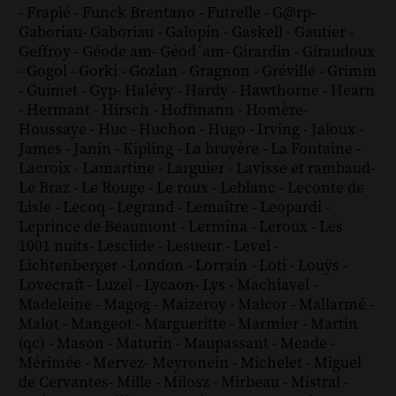
-
Frapié
-
Funck Brentano
-
Futrelle
-
G@rp
-
Gaboriau
-
Gaboriau
-
Galopin
-
Gaskell
-
Gautier
-
Geffroy
-
Géode am
-
Géod´am
-
Girardin
-
Giraudoux
-
Gogol
-
Gorki
-
Gozlan
-
Gragnon
-
Gréville
-
Grimm
-
Guimet
-
Gyp
-
Halévy
-
Hardy
-
Hawthorne
-
Hearn
-
Hermant
-
Hirsch
-
Hoffmann
-
Homère
-
Houssaye
-
Huc
-
Huchon
-
Hugo
-
Irving
-
Jaloux
-
James
-
Janin
-
Kipling
-
La bruyère
-
La Fontaine
-
Lacroix
-
Lamartine
-
Larguier
-
Lavisse et rambaud
-
Le Braz
-
Le Rouge
-
Le roux
-
Leblanc
-
Leconte de
Lisle
-
Lecoq
-
Legrand
-
Lemaître
-
Leopardi
-
Leprince de Beaumont
-
Lermina
-
Leroux
-
Les
1001 nuits
-
Lesclide
-
Lesueur
-
Level
-
Lichtenberger
-
London
-
Lorrain
-
Loti
-
Louÿs
-
Lovecraft
-
Luzel
-
Lycaon
-
Lys
-
Machiavel
-
Madeleine
-
Magog
-
Maizeroy
-
Malcor
-
Mallarmé
-
Malot
-
Mangeot
-
Margueritte
-
Marmier
-
Martin
(qc)
-
Mason
-
Maturin
-
Maupassant
-
Meade
-
Mérimée
-
Mervez
-
Meyronein
-
Michelet
-
Miguel
de Cervantes
-
Mille
-
Milosz
-
Mirbeau
-
Mistral
-