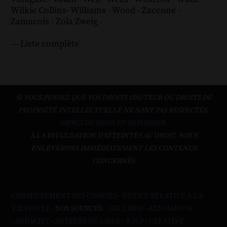
Wilkie Collins
-
Williams
-
Wood
-
Zaccone
-
Zamacoïs
-
Zola
Zweig
-
--- Liste complète
SI VOUS PENSEZ QUE VOS DROITS D'AUTEUR OU DROITS DE
PROPRIÉTÉ INTELLECTUELLE NE SONT PAS RESPECTÉS,
MERCI DE NOUS EN INFORMER.
À LA DIVULGATION D’ATTEINTES AU DROIT, NOUS
ENLÈVERONS IMMÉDIATEMENT LES CONTENUS
CONCERNÉS
CONSENTEMENT DES COOKIES
-
NOTICE RELATIVE À LA
VIE PRIVÉE
- NOS SOURCES:
ART LIBRE
-
ATRAMENTA
-
AUDACITY
-
AUTEURS DU LIBRE
-
B.N.F
-
CREATIVE