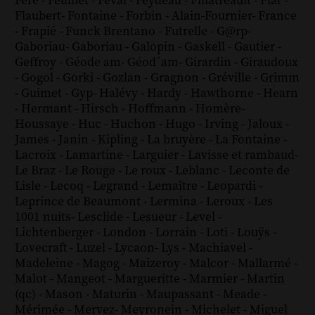
Féré
-
Feuillet
-
Féval
-
Feydeau
-
Filiatreault
-
Flat
-
Flaubert
-
Fontaine
-
Forbin
-
Alain-Fournier
-
France
-
Frapié
-
Funck Brentano
-
Futrelle
-
G@rp
-
Gaboriau
-
Gaboriau
-
Galopin
-
Gaskell
-
Gautier
-
Geffroy
-
Géode am
-
Géod´am
-
Girardin
-
Giraudoux
-
Gogol
-
Gorki
-
Gozlan
-
Gragnon
-
Gréville
-
Grimm
-
Guimet
-
Gyp
-
Halévy
-
Hardy
-
Hawthorne
-
Hearn
-
Hermant
-
Hirsch
-
Hoffmann
-
Homère
-
Houssaye
-
Huc
-
Huchon
-
Hugo
-
Irving
-
Jaloux
-
James
-
Janin
-
Kipling
-
La bruyère
-
La Fontaine
-
Lacroix
-
Lamartine
-
Larguier
-
Lavisse et rambaud
-
Le Braz
-
Le Rouge
-
Le roux
-
Leblanc
-
Leconte de
Lisle
-
Lecoq
-
Legrand
-
Lemaître
-
Leopardi
-
Leprince de Beaumont
-
Lermina
-
Leroux
-
Les
1001 nuits
-
Lesclide
-
Lesueur
-
Level
-
Lichtenberger
-
London
-
Lorrain
-
Loti
-
Louÿs
-
Lovecraft
-
Luzel
-
Lycaon
-
Lys
-
Machiavel
-
Madeleine
-
Magog
-
Maizeroy
-
Malcor
-
Mallarmé
-
Malot
-
Mangeot
-
Margueritte
-
Marmier
-
Martin
(qc)
-
Mason
-
Maturin
-
Maupassant
-
Meade
-
Mérimée
-
Mervez
-
Meyronein
-
Michelet
-
Miguel