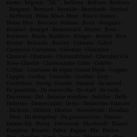
stowe
-
Bégonia ´´lili´´
-
Bellême
-
Beltran
-
Bentzon
-
Bergerat
-
Bernard
-
Bernède
-
Bernhardt
-
Berthet
-
Berthoud
-
Bible
-
Binet
-
Bizet
-
Blasco ibanez
-
Bleue
-
Bloy
-
Boccace
-
Boileau
-
Borie
-
Bouguier
-
Bouniol
-
Bourget
-
Boussenard
-
Boutet
-
Bove
-
Boylesve
-
Brada
-
Braddon
-
Bringer
-
Brontë
-
Brot
-
Bruant
-
Brussolo
-
Burney
-
Cabanès
-
Cabot
-
Casanova
-
Cervantes
-
Césanne
-
Cézembre
-
Chancel
-
Charasse
-
Chateaubriand
-
Chevalier à la
Rose
-
Claretie
-
Claryssandre
-
Colet
-
Colette
-
Collins
-
Comtesse de ségur
-
Conan Doyle
-
Coppee
-
Coppée
-
Corday
-
Corneille
-
Corthis
-
Cory
-
Courteline
-
Darrig
-
Daudet
-
Daumal
-
De nerval
-
De pourtalès
-
De renneville
-
De staël
-
De vesly
-
Decarreau
-
Del
-
Delarue mardrus
-
Delattre
-
Delly
-
Delorme
-
Demercastel
-
Derys
-
Desbordes Valmore
-
Dickens
-
Diderot
-
Dionne
-
Dostoïevski
-
Dourliac
-
Droz
-
Du boisgobey
-
Du gouezou vraz
-
Dumas
-
Dumas fils
-
Duruy
-
Duvernois
-
Eberhardt
-
Eluard
-
Esquiros
-
Essarts
-
Fabre
-
Faguet
-
Fée
-
Fénice
-