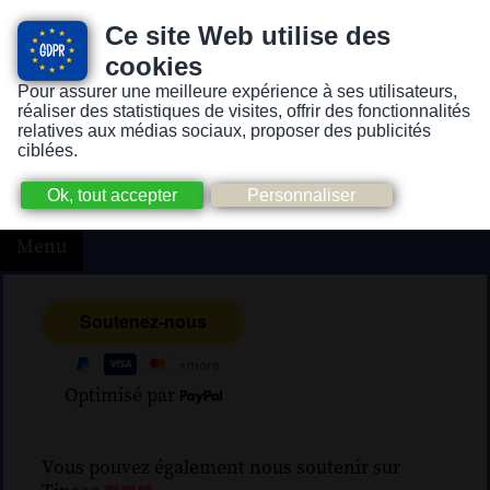
Ce site Web utilise des
cookies
Pour assurer une meilleure expérience à ses utilisateurs,
Version pour personnes mal-voyantes ou non-voyantes
réaliser des statistiques de visites, offrir des fonctionnalités
relatives aux médias sociaux, proposer des publicités
ciblées.
Menu
Optimisé par
Vous pouvez également nous soutenir sur