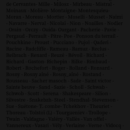
de Cervantes
-
Mille
-
Milosz
-
Mirbeau
-
Mistral
-
Moinaux
-
Molière
-
Montaigne
-
Montesquieu
-
Moran
-
Moreau
-
Mortier
-
Moselli
-
Musset
-
Naïmi
-
Navarre
-
Nerval
-
Nicolaï
-
Nion
-
Noailles
-
Nodier
-
Orain
-
Orczy
-
Ouida
-
Ourgant
-
Pacherie
-
Pavie
-
Pergaud
-
Perrault
-
Pitre
-
Poe
-
Ponson du terrail
-
Pouchkine
-
Proust
-
Pucciano
-
Pujol
-
Qaderi
-
Racine
-
Radcliffe
-
Rameau
-
Ramuz
-
Reclus
-
Reibrach
-
Renard
-
Reuzé
-
Révoil
-
Richard
-
Richard - Gaston
-
Richepin
-
Rilke
-
Rimbaud
-
Robert
-
Rochefort
-
Roger
-
Rolland
-
Ronsard
-
Rosny
-
Rosny aîné
-
Rosny_aîné
-
Rostand
-
Rousseau
-
Sacher masoch
-
Sade
-
Saint victor
-
Sainte beuve
-
Sand
-
Sazie
-
Scholl
-
Schwab
-
Schwob
-
Scott
-
Serena
-
Shakespeare
-
Silion
-
Silvestre
-
Snakebzh
-
Steel
-
Stendhal
-
Stevenson
-
Sue
-
Suétone
-
T. combe
-
Tchekhov
-
Theuriet
-
Thoreau
-
Tolstoï (L)
-
Tourgueniev
-
Trollope
-
Twain
-
Valdagne
-
Valéry
-
Vallès
-
Van offel
-
Vannereux
-
Vasari
-
Vély
-
Verlaine
-
Verne
-
Vidocq
-