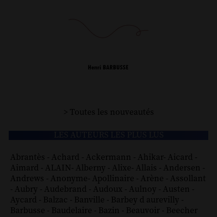
> Toutes les nouveautés
LES AUTEURS LES PLUS LUS
Abrantès
-
Achard
-
Ackermann
-
Ahikar
-
Aicard
-
Aimard
-
ALAIN
-
Alberny
-
Alixe
-
Allais
-
Andersen
-
Andrews
-
Anonyme
-
Apollinaire
-
Arène
-
Assollant
-
Aubry
-
Audebrand
-
Audoux
-
Aulnoy
-
Austen
-
Aycard
-
Balzac
-
Banville
-
Barbey d aurevilly
-
Barbusse
-
Baudelaire
-
Bazin
-
Beauvoir
-
Beecher