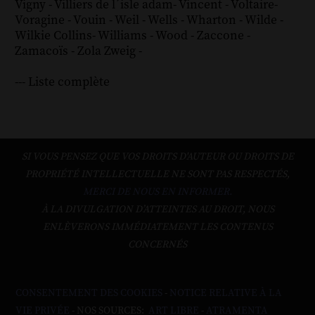
Vigny
-
Villiers de l´isle adam
-
Vincent
-
Voltaire
-
Voragine
-
Vouin
-
Weil
-
Wells
-
Wharton
-
Wilde
-
Wilkie Collins
-
Williams
-
Wood
-
Zaccone
-
Zamacoïs
-
Zola
Zweig
-
--- Liste complète
SI VOUS PENSEZ QUE VOS DROITS D'AUTEUR OU DROITS DE
PROPRIÉTÉ INTELLECTUELLE NE SONT PAS RESPECTÉS,
MERCI DE NOUS EN INFORMER.
À LA DIVULGATION D’ATTEINTES AU DROIT, NOUS
ENLÈVERONS IMMÉDIATEMENT LES CONTENUS
CONCERNÉS
CONSENTEMENT DES COOKIES
-
NOTICE RELATIVE À LA
VIE PRIVÉE
- NOS SOURCES:
ART LIBRE
-
ATRAMENTA