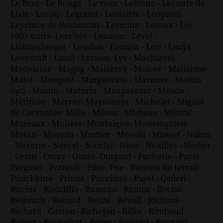
Le Braz
-
Le Rouge
-
Le roux
-
Leblanc
-
Leconte de
Lisle
-
Lecoq
-
Legrand
-
Lemaître
-
Leopardi
-
Leprince de Beaumont
-
Lermina
-
Leroux
-
Les
1001 nuits
-
Lesclide
-
Lesueur
-
Level
-
Lichtenberger
-
London
-
Lorrain
-
Loti
-
Louÿs
-
Lovecraft
-
Luzel
-
Lycaon
-
Lys
-
Machiavel
-
Madeleine
-
Magog
-
Maizeroy
-
Malcor
-
Mallarmé
-
Malot
-
Mangeot
-
Margueritte
-
Marmier
-
Martin
(qc)
-
Mason
-
Maturin
-
Maupassant
-
Meade
-
Mérimée
-
Mervez
-
Meyronein
-
Michelet
-
Miguel
de Cervantes
-
Mille
-
Milosz
-
Mirbeau
-
Mistral
-
Moinaux
-
Molière
-
Montaigne
-
Montesquieu
-
Moran
-
Moreau
-
Mortier
-
Moselli
-
Musset
-
Naïmi
-
Navarre
-
Nerval
-
Nicolaï
-
Nion
-
Noailles
-
Nodier
-
Orain
-
Orczy
-
Ouida
-
Ourgant
-
Pacherie
-
Pavie
-
Pergaud
-
Perrault
-
Pitre
-
Poe
-
Ponson du terrail
-
Pouchkine
-
Proust
-
Pucciano
-
Pujol
-
Qaderi
-
Racine
-
Radcliffe
-
Rameau
-
Ramuz
-
Reclus
-
Reibrach
-
Renard
-
Reuzé
-
Révoil
-
Richard
-
Richard - Gaston
-
Richepin
-
Rilke
-
Rimbaud
-
Robert
-
Rochefort
-
Roger
-
Rolland
-
Ronsard
-