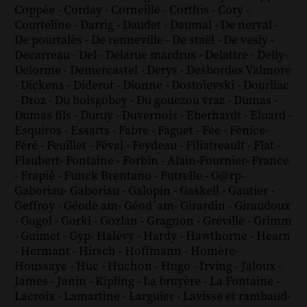
Coppée
-
Corday
-
Corneille
-
Corthis
-
Cory
-
Courteline
-
Darrig
-
Daudet
-
Daumal
-
De nerval
-
De pourtalès
-
De renneville
-
De staël
-
De vesly
-
Decarreau
-
Del
-
Delarue mardrus
-
Delattre
-
Delly
-
Delorme
-
Demercastel
-
Derys
-
Desbordes Valmore
-
Dickens
-
Diderot
-
Dionne
-
Dostoïevski
-
Dourliac
-
Droz
-
Du boisgobey
-
Du gouezou vraz
-
Dumas
-
Dumas fils
-
Duruy
-
Duvernois
-
Eberhardt
-
Eluard
-
Esquiros
-
Essarts
-
Fabre
-
Faguet
-
Fée
-
Fénice
-
Féré
-
Feuillet
-
Féval
-
Feydeau
-
Filiatreault
-
Flat
-
Flaubert
-
Fontaine
-
Forbin
-
Alain-Fournier
-
France
-
Frapié
-
Funck Brentano
-
Futrelle
-
G@rp
-
Gaboriau
-
Gaboriau
-
Galopin
-
Gaskell
-
Gautier
-
Geffroy
-
Géode am
-
Géod´am
-
Girardin
-
Giraudoux
-
Gogol
-
Gorki
-
Gozlan
-
Gragnon
-
Gréville
-
Grimm
-
Guimet
-
Gyp
-
Halévy
-
Hardy
-
Hawthorne
-
Hearn
-
Hermant
-
Hirsch
-
Hoffmann
-
Homère
-
Houssaye
-
Huc
-
Huchon
-
Hugo
-
Irving
-
Jaloux
-
James
-
Janin
-
Kipling
-
La bruyère
-
La Fontaine
-
Lacroix
-
Lamartine
-
Larguier
-
Lavisse et rambaud
-