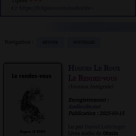
Tipeee
❤❤❤
👉
https://fr.tipeee.com/audiocite
-
Navigation :
RETOUR
NOUVELLES
Hugues Le Roux
Le Rendez-vous
(Version Intégrale)
Enregistrement :
Audiocite.net
Publication : 2025-03-15
Lu par
Daniel Luttringer
Livre audio de
08min