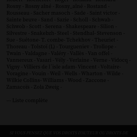
Rosny
-
Rosny aîné
-
Rosny_aîné
-
Rostand
-
Rousseau
-
Sacher masoch
-
Sade
-
Saint victor
-
Sainte beuve
-
Sand
-
Sazie
-
Scholl
-
Schwab
-
Schwob
-
Scott
-
Serena
-
Shakespeare
-
Silion
-
Silvestre
-
Snakebzh
-
Steel
-
Stendhal
-
Stevenson
-
Sue
-
Suétone
-
T. combe
-
Tchekhov
-
Theuriet
-
Thoreau
-
Tolstoï (L)
-
Tourgueniev
-
Trollope
-
Twain
-
Valdagne
-
Valéry
-
Vallès
-
Van offel
-
Vannereux
-
Vasari
-
Vély
-
Verlaine
-
Verne
-
Vidocq
-
Vigny
-
Villiers de l´isle adam
-
Vincent
-
Voltaire
-
Voragine
-
Vouin
-
Weil
-
Wells
-
Wharton
-
Wilde
-
Wilkie Collins
-
Williams
-
Wood
-
Zaccone
-
Zamacoïs
-
Zola
Zweig
-
--- Liste complète
SI VOUS PENSEZ QUE VOS DROITS D'AUTEUR OU DROITS DE