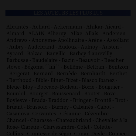
LES AUTEURS LES PLUS LUS
Abrantès
-
Achard
-
Ackermann
-
Ahikar
-
Aicard
-
Aimard
-
ALAIN
-
Alberny
-
Alixe
-
Allais
-
Andersen
-
Andrews
-
Anonyme
-
Apollinaire
-
Arène
-
Assollant
-
Aubry
-
Audebrand
-
Audoux
-
Aulnoy
-
Austen
-
Aycard
-
Balzac
-
Banville
-
Barbey d aurevilly
-
Barbusse
-
Baudelaire
-
Bazin
-
Beauvoir
-
Beecher
stowe
-
Bégonia ´´lili´´
-
Bellême
-
Beltran
-
Bentzon
-
Bergerat
-
Bernard
-
Bernède
-
Bernhardt
-
Berthet
-
Berthoud
-
Bible
-
Binet
-
Bizet
-
Blasco ibanez
-
Bleue
-
Bloy
-
Boccace
-
Boileau
-
Borie
-
Bouguier
-
Bouniol
-
Bourget
-
Boussenard
-
Boutet
-
Bove
-
Boylesve
-
Brada
-
Braddon
-
Bringer
-
Brontë
-
Brot
-
Bruant
-
Brussolo
-
Burney
-
Cabanès
-
Cabot
-
Casanova
-
Cervantes
-
Césanne
-
Cézembre
-
Chancel
-
Charasse
-
Chateaubriand
-
Chevalier à la
Rose
-
Claretie
-
Claryssandre
-
Colet
-
Colette
-
Collins
-
Comtesse de ségur
-
Conan Doyle
-
Coppee
-