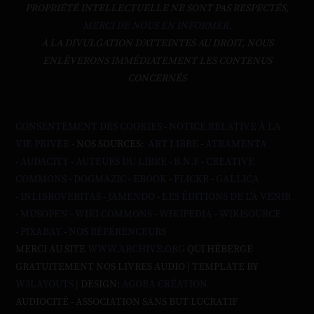
PROPRIÉTÉ INTELLECTUELLE NE SONT PAS RESPECTÉS,
MERCI DE NOUS EN INFORMER.
À LA DIVULGATION D’ATTEINTES AU DROIT, NOUS
ENLÈVERONS IMMÉDIATEMENT LES CONTENUS
CONCERNÉS
CONSENTEMENT DES COOKIES
-
NOTICE RELATIVE À LA
VIE PRIVÉE
- NOS SOURCES:
ART LIBRE
-
ATRAMENTA
-
AUDACITY
-
AUTEURS DU LIBRE
-
B.N.F
-
CREATIVE
COMMONS
-
DOGMAZIC
-
EBOOK
-
FLICKR
-
GALLICA
-
INLIBROVERITAS
-
JAMENDO
-
LES ÉDITIONS DE L'À VENIR
-
MUSOPEN
-
WIKI COMMONS
-
WIKIPEDIA
-
WIKISOURCE
-
PIXABAY
-
NOS RÉFÉRENCEURS
MERCI AU SITE
WWW.ARCHIVE.ORG
QUI HÉBERGE
GRATUITEMENT NOS LIVRES AUDIO | TEMPLATE BY
W3LAYOUTS
| DESIGN:
AGORA CRÉATION
AUDIOCITÉ - ASSOCIATION SANS BUT LUCRATIF