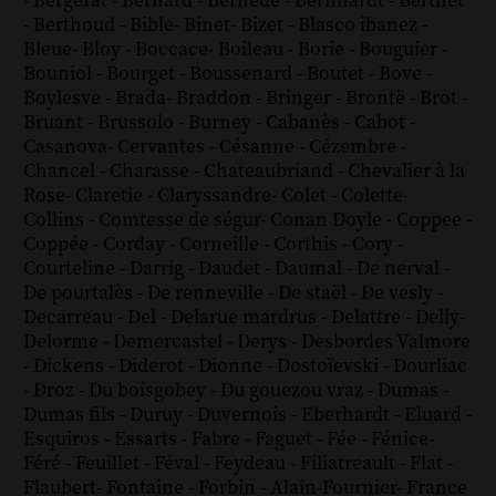
-
Bergerat
-
Bernard
-
Bernède
-
Bernhardt
-
Berthet
-
Berthoud
-
Bible
-
Binet
-
Bizet
-
Blasco ibanez
-
Bleue
-
Bloy
-
Boccace
-
Boileau
-
Borie
-
Bouguier
-
Bouniol
-
Bourget
-
Boussenard
-
Boutet
-
Bove
-
Boylesve
-
Brada
-
Braddon
-
Bringer
-
Brontë
-
Brot
-
Bruant
-
Brussolo
-
Burney
-
Cabanès
-
Cabot
-
Casanova
-
Cervantes
-
Césanne
-
Cézembre
-
Chancel
-
Charasse
-
Chateaubriand
-
Chevalier à la
Rose
-
Claretie
-
Claryssandre
-
Colet
-
Colette
-
Collins
-
Comtesse de ségur
-
Conan Doyle
-
Coppee
-
Coppée
-
Corday
-
Corneille
-
Corthis
-
Cory
-
Courteline
-
Darrig
-
Daudet
-
Daumal
-
De nerval
-
De pourtalès
-
De renneville
-
De staël
-
De vesly
-
Decarreau
-
Del
-
Delarue mardrus
-
Delattre
-
Delly
-
Delorme
-
Demercastel
-
Derys
-
Desbordes Valmore
-
Dickens
-
Diderot
-
Dionne
-
Dostoïevski
-
Dourliac
-
Droz
-
Du boisgobey
-
Du gouezou vraz
-
Dumas
-
Dumas fils
-
Duruy
-
Duvernois
-
Eberhardt
-
Eluard
-
Esquiros
-
Essarts
-
Fabre
-
Faguet
-
Fée
-
Fénice
-
Féré
-
Feuillet
-
Féval
-
Feydeau
-
Filiatreault
-
Flat
-
Flaubert
-
Fontaine
-
Forbin
-
Alain-Fournier
-
France