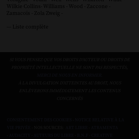
Wilkie Collins
-
Williams
-
Wood
-
Zaccone
-
Zamacoïs
-
Zola
Zweig
-
--- Liste complète
SI VOUS PENSEZ QUE VOS DROITS D'AUTEUR OU DROITS DE
PROPRIÉTÉ INTELLECTUELLE NE SONT PAS RESPECTÉS,
MERCI DE NOUS EN INFORMER.
À LA DIVULGATION D’ATTEINTES AU DROIT, NOUS
ENLÈVERONS IMMÉDIATEMENT LES CONTENUS
CONCERNÉS
CONSENTEMENT DES COOKIES
-
NOTICE RELATIVE À LA
VIE PRIVÉE
- NOS SOURCES:
ART LIBRE
-
ATRAMENTA
-
AUDACITY
-
AUTEURS DU LIBRE
-
B.N.F
-
CREATIVE