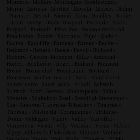
Moinaux
-
Molière
-
Montaigne
-
Montesquieu
-
Moran
-
Moreau
-
Mortier
-
Moselli
-
Musset
-
Naïmi
-
Navarre
-
Nerval
-
Nicolaï
-
Nion
-
Noailles
-
Nodier
-
Orain
-
Orczy
-
Ouida
-
Ourgant
-
Pacherie
-
Pavie
-
Pergaud
-
Perrault
-
Pitre
-
Poe
-
Ponson du terrail
-
Pouchkine
-
Proust
-
Pucciano
-
Pujol
-
Qaderi
-
Racine
-
Radcliffe
-
Rameau
-
Ramuz
-
Reclus
-
Reibrach
-
Renard
-
Reuzé
-
Révoil
-
Richard
-
Richard - Gaston
-
Richepin
-
Rilke
-
Rimbaud
-
Robert
-
Rochefort
-
Roger
-
Rolland
-
Ronsard
-
Rosny
-
Rosny aîné
-
Rosny_aîné
-
Rostand
-
Rousseau
-
Sacher masoch
-
Sade
-
Saint victor
-
Sainte beuve
-
Sand
-
Sazie
-
Scholl
-
Schwab
-
Schwob
-
Scott
-
Serena
-
Shakespeare
-
Silion
-
Silvestre
-
Snakebzh
-
Steel
-
Stendhal
-
Stevenson
-
Sue
-
Suétone
-
T. combe
-
Tchekhov
-
Theuriet
-
Thoreau
-
Tolstoï (L)
-
Tourgueniev
-
Trollope
-
Twain
-
Valdagne
-
Valéry
-
Vallès
-
Van offel
-
Vannereux
-
Vasari
-
Vély
-
Verlaine
-
Verne
-
Vidocq
-
Vigny
-
Villiers de l´isle adam
-
Vincent
-
Voltaire
-
Voragine
-
Vouin
-
Weil
-
Wells
-
Wharton
-
Wilde
-