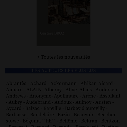
> Toutes les nouveautés
LES AUTEURS LES PLUS LUS
Abrantès
-
Achard
-
Ackermann
-
Ahikar
-
Aicard
-
Aimard
-
ALAIN
-
Alberny
-
Alixe
-
Allais
-
Andersen
-
Andrews
-
Anonyme
-
Apollinaire
-
Arène
-
Assollant
-
Aubry
-
Audebrand
-
Audoux
-
Aulnoy
-
Austen
-
Aycard
-
Balzac
-
Banville
-
Barbey d aurevilly
-
Barbusse
-
Baudelaire
-
Bazin
-
Beauvoir
-
Beecher
stowe
-
Bégonia ´´lili´´
-
Bellême
-
Beltran
-
Bentzon