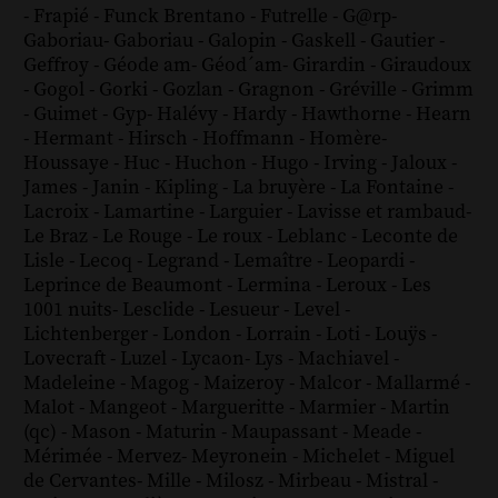
-
Frapié
-
Funck Brentano
-
Futrelle
-
G@rp
-
Gaboriau
-
Gaboriau
-
Galopin
-
Gaskell
-
Gautier
-
Geffroy
-
Géode am
-
Géod´am
-
Girardin
-
Giraudoux
-
Gogol
-
Gorki
-
Gozlan
-
Gragnon
-
Gréville
-
Grimm
-
Guimet
-
Gyp
-
Halévy
-
Hardy
-
Hawthorne
-
Hearn
-
Hermant
-
Hirsch
-
Hoffmann
-
Homère
-
Houssaye
-
Huc
-
Huchon
-
Hugo
-
Irving
-
Jaloux
-
James
-
Janin
-
Kipling
-
La bruyère
-
La Fontaine
-
Lacroix
-
Lamartine
-
Larguier
-
Lavisse et rambaud
-
Le Braz
-
Le Rouge
-
Le roux
-
Leblanc
-
Leconte de
Lisle
-
Lecoq
-
Legrand
-
Lemaître
-
Leopardi
-
Leprince de Beaumont
-
Lermina
-
Leroux
-
Les
1001 nuits
-
Lesclide
-
Lesueur
-
Level
-
Lichtenberger
-
London
-
Lorrain
-
Loti
-
Louÿs
-
Lovecraft
-
Luzel
-
Lycaon
-
Lys
-
Machiavel
-
Madeleine
-
Magog
-
Maizeroy
-
Malcor
-
Mallarmé
-
Malot
-
Mangeot
-
Margueritte
-
Marmier
-
Martin
(qc)
-
Mason
-
Maturin
-
Maupassant
-
Meade
-
Mérimée
-
Mervez
-
Meyronein
-
Michelet
-
Miguel
de Cervantes
-
Mille
-
Milosz
-
Mirbeau
-
Mistral
-