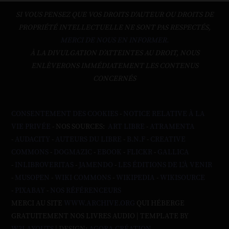
SI VOUS PENSEZ QUE VOS DROITS D'AUTEUR OU DROITS DE
PROPRIÉTÉ INTELLECTUELLE NE SONT PAS RESPECTÉS,
MERCI DE NOUS EN INFORMER.
À LA DIVULGATION D’ATTEINTES AU DROIT, NOUS
ENLÈVERONS IMMÉDIATEMENT LES CONTENUS
CONCERNÉS
CONSENTEMENT DES COOKIES
-
NOTICE RELATIVE À LA
VIE PRIVÉE
- NOS SOURCES:
ART LIBRE
-
ATRAMENTA
-
AUDACITY
-
AUTEURS DU LIBRE
-
B.N.F
-
CREATIVE
COMMONS
-
DOGMAZIC
-
EBOOK
-
FLICKR
-
GALLICA
-
INLIBROVERITAS
-
JAMENDO
-
LES ÉDITIONS DE L'À VENIR
-
MUSOPEN
-
WIKI COMMONS
-
WIKIPEDIA
-
WIKISOURCE
-
PIXABAY
-
NOS RÉFÉRENCEURS
MERCI AU SITE
WWW.ARCHIVE.ORG
QUI HÉBERGE
GRATUITEMENT NOS LIVRES AUDIO | TEMPLATE BY
W3LAYOUTS
| DESIGN:
AGORA CRÉATION