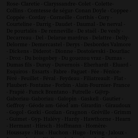
Rose
-
Claretie
-
Claryssandre
-
Colet
-
Colette
-
Collins
-
Comtesse de ségur
-
Conan Doyle
-
Coppee
-
Coppée
-
Corday
-
Corneille
-
Corthis
-
Cory
-
Courteline
-
Darrig
-
Daudet
-
Daumal
-
De nerval
-
De pourtalès
-
De renneville
-
De staël
-
De vesly
-
Decarreau
-
Del
-
Delarue mardrus
-
Delattre
-
Delly
-
Delorme
-
Demercastel
-
Derys
-
Desbordes Valmore
-
Dickens
-
Diderot
-
Dionne
-
Dostoïevski
-
Dourliac
-
Droz
-
Du boisgobey
-
Du gouezou vraz
-
Dumas
-
Dumas fils
-
Duruy
-
Duvernois
-
Eberhardt
-
Eluard
-
Esquiros
-
Essarts
-
Fabre
-
Faguet
-
Fée
-
Fénice
-
Féré
-
Feuillet
-
Féval
-
Feydeau
-
Filiatreault
-
Flat
-
Flaubert
-
Fontaine
-
Forbin
-
Alain-Fournier
-
France
-
Frapié
-
Funck Brentano
-
Futrelle
-
G@rp
-
Gaboriau
-
Gaboriau
-
Galopin
-
Gaskell
-
Gautier
-
Geffroy
-
Géode am
-
Géod´am
-
Girardin
-
Giraudoux
-
Gogol
-
Gorki
-
Gozlan
-
Gragnon
-
Gréville
-
Grimm
-
Guimet
-
Gyp
-
Halévy
-
Hardy
-
Hawthorne
-
Hearn
-
Hermant
-
Hirsch
-
Hoffmann
-
Homère
-
Houssaye
-
Huc
-
Huchon
-
Hugo
-
Irving
-
Jaloux
-