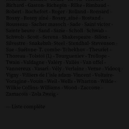
Richard - Gaston
-
Richepin
-
Rilke
-
Rimbaud
-
Robert
-
Rochefort
-
Roger
-
Rolland
-
Ronsard
-
Rosny
-
Rosny aîné
-
Rosny_aîné
-
Rostand
-
Rousseau
-
Sacher masoch
-
Sade
-
Saint victor
-
Sainte beuve
-
Sand
-
Sazie
-
Scholl
-
Schwab
-
Schwob
-
Scott
-
Serena
-
Shakespeare
-
Silion
-
Silvestre
-
Snakebzh
-
Steel
-
Stendhal
-
Stevenson
-
Sue
-
Suétone
-
T. combe
-
Tchekhov
-
Theuriet
-
Thoreau
-
Tolstoï (L)
-
Tourgueniev
-
Trollope
-
Twain
-
Valdagne
-
Valéry
-
Vallès
-
Van offel
-
Vannereux
-
Vasari
-
Vély
-
Verlaine
-
Verne
-
Vidocq
-
Vigny
-
Villiers de l´isle adam
-
Vincent
-
Voltaire
-
Voragine
-
Vouin
-
Weil
-
Wells
-
Wharton
-
Wilde
-
Wilkie Collins
-
Williams
-
Wood
-
Zaccone
-
Zamacoïs
-
Zola
Zweig
-
--- Liste complète