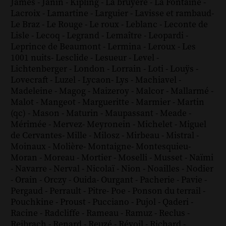
James
-
Janin
-
Kipling
-
La bruyère
-
La Fontaine
-
Lacroix
-
Lamartine
-
Larguier
-
Lavisse et rambaud
-
Le Braz
-
Le Rouge
-
Le roux
-
Leblanc
-
Leconte de
Lisle
-
Lecoq
-
Legrand
-
Lemaître
-
Leopardi
-
Leprince de Beaumont
-
Lermina
-
Leroux
-
Les
1001 nuits
-
Lesclide
-
Lesueur
-
Level
-
Lichtenberger
-
London
-
Lorrain
-
Loti
-
Louÿs
-
Lovecraft
-
Luzel
-
Lycaon
-
Lys
-
Machiavel
-
Madeleine
-
Magog
-
Maizeroy
-
Malcor
-
Mallarmé
-
Malot
-
Mangeot
-
Margueritte
-
Marmier
-
Martin
(qc)
-
Mason
-
Maturin
-
Maupassant
-
Meade
-
Mérimée
-
Mervez
-
Meyronein
-
Michelet
-
Miguel
de Cervantes
-
Mille
-
Milosz
-
Mirbeau
-
Mistral
-
Moinaux
-
Molière
-
Montaigne
-
Montesquieu
-
Moran
-
Moreau
-
Mortier
-
Moselli
-
Musset
-
Naïmi
-
Navarre
-
Nerval
-
Nicolaï
-
Nion
-
Noailles
-
Nodier
-
Orain
-
Orczy
-
Ouida
-
Ourgant
-
Pacherie
-
Pavie
-
Pergaud
-
Perrault
-
Pitre
-
Poe
-
Ponson du terrail
-
Pouchkine
-
Proust
-
Pucciano
-
Pujol
-
Qaderi
-
Racine
-
Radcliffe
-
Rameau
-
Ramuz
-
Reclus
-
Reibrach
-
Renard
-
Reuzé
-
Révoil
-
Richard
-