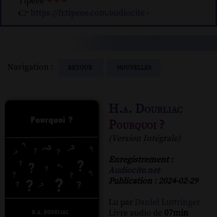
Tipeee
❤❤❤
👉
https://fr.tipeee.com/audiocite
-
Navigation :
RETOUR
NOUVELLES
H.a. Dourliac
Pourquoi ?
(Version Intégrale)
Enregistrement :
Audiocite.net
Publication : 2024-02-29
Lu par
Daniel Luttringer
Livre audio de
07min