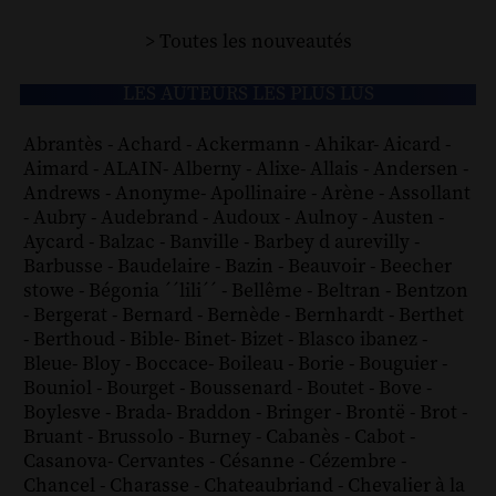
> Toutes les nouveautés
LES AUTEURS LES PLUS LUS
Abrantès
-
Achard
-
Ackermann
-
Ahikar
-
Aicard
-
Aimard
-
ALAIN
-
Alberny
-
Alixe
-
Allais
-
Andersen
-
Andrews
-
Anonyme
-
Apollinaire
-
Arène
-
Assollant
-
Aubry
-
Audebrand
-
Audoux
-
Aulnoy
-
Austen
-
Aycard
-
Balzac
-
Banville
-
Barbey d aurevilly
-
Barbusse
-
Baudelaire
-
Bazin
-
Beauvoir
-
Beecher
stowe
-
Bégonia ´´lili´´
-
Bellême
-
Beltran
-
Bentzon
-
Bergerat
-
Bernard
-
Bernède
-
Bernhardt
-
Berthet
-
Berthoud
-
Bible
-
Binet
-
Bizet
-
Blasco ibanez
-
Bleue
-
Bloy
-
Boccace
-
Boileau
-
Borie
-
Bouguier
-
Bouniol
-
Bourget
-
Boussenard
-
Boutet
-
Bove
-
Boylesve
-
Brada
-
Braddon
-
Bringer
-
Brontë
-
Brot
-
Bruant
-
Brussolo
-
Burney
-
Cabanès
-
Cabot
-
Casanova
-
Cervantes
-
Césanne
-
Cézembre
-
Chancel
-
Charasse
-
Chateaubriand
-
Chevalier à la