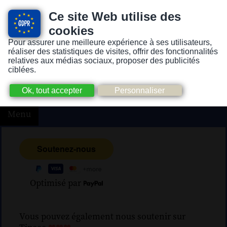
Ce site Web utilise des
cookies
Pour assurer une meilleure expérience à ses utilisateurs,
Version pour personnes mal-voyantes ou non-voyantes
réaliser des statistiques de visites, offrir des fonctionnalités
relatives aux médias sociaux, proposer des publicités
ciblées.
Menu
Optimisé par
Vous pouvez également nous soutenir sur