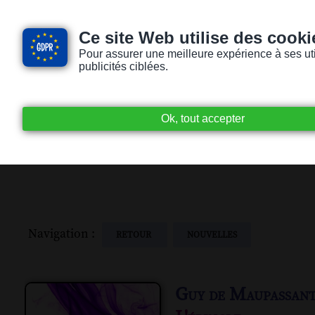
Ce site Web utilise des cooki
Pour assurer une meilleure expérience à ses utili
publicités ciblées.
Accueil
Livres audio
Lecteurs / Lectr
Navigation :
RETOUR
NOUVELLES
Guy de Maupassan