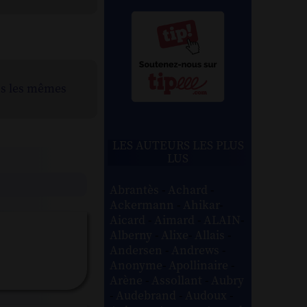
ns les mêmes
LES AUTEURS LES PLUS
LUS
Abrantès
-
Achard
-
Ackermann
-
Ahikar
-
Aicard
-
Aimard
-
ALAIN
-
Alberny
-
Alixe
-
Allais
-
Andersen
-
Andrews
-
Anonyme
-
Apollinaire
-
Arène
-
Assollant
-
Aubry
-
Audebrand
-
Audoux
-