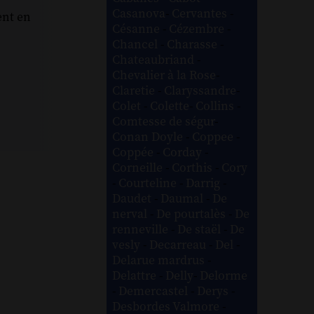
Casanova
-
Cervantes
-
ent en
Césanne
-
Cézembre
-
Chancel
-
Charasse
-
Chateaubriand
-
Chevalier à la Rose
-
Claretie
-
Claryssandre
-
Colet
-
Colette
-
Collins
-
Comtesse de ségur
-
Conan Doyle
-
Coppee
-
Coppée
-
Corday
-
Corneille
-
Corthis
-
Cory
-
Courteline
-
Darrig
-
Daudet
-
Daumal
-
De
nerval
-
De pourtalès
-
De
renneville
-
De staël
-
De
vesly
-
Decarreau
-
Del
-
Delarue mardrus
-
Delattre
-
Delly
-
Delorme
-
Demercastel
-
Derys
-
Desbordes Valmore
-