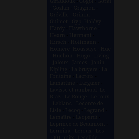
Giraudoux
-
Gogol
-
Gorki
-
Gozlan
-
Gragnon
-
Gréville
-
Grimm
-
Guimet
-
Gyp
-
Halévy
-
Hardy
-
Hawthorne
-
Hearn
-
Hermant
-
Hirsch
-
Hoffmann
-
Homère
-
Houssaye
-
Huc
-
Huchon
-
Hugo
-
Irving
-
Jaloux
-
James
-
Janin
-
Kipling
-
La bruyère
-
La
Fontaine
-
Lacroix
-
Lamartine
-
Larguier
-
Lavisse et rambaud
-
Le
Braz
-
Le Rouge
-
Le roux
-
Leblanc
-
Leconte de
Lisle
-
Lecoq
-
Legrand
-
Lemaître
-
Leopardi
-
Leprince de Beaumont
-
Lermina
-
Leroux
-
Les
1001 nuits
-
Lesclide
-