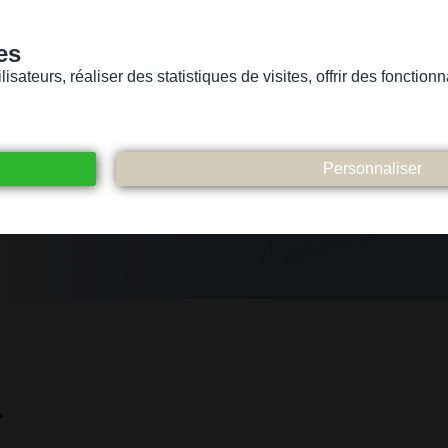
es
sateurs, réaliser des statistiques de visites, offrir des fonctio
Version pour personnes mal-voyantes ou non-voyantes
ices
Suivez-nous
Participez
Contact
t