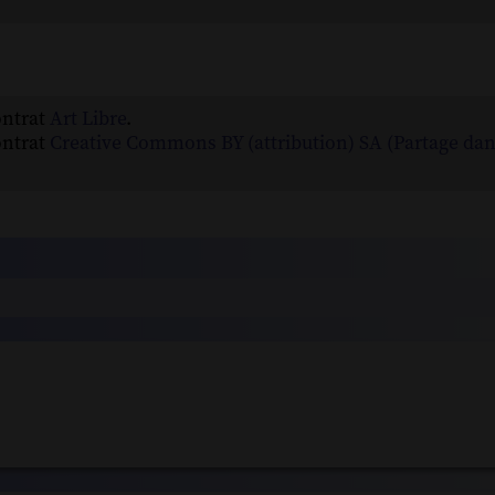
ontrat
Art Libre
.
ontrat
Creative Commons BY (attribution) SA (Partage da