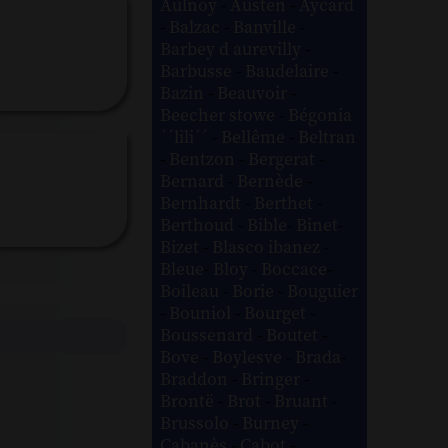
Aulnoy
-
Austen
-
Aycard
-
Balzac
-
Banville
-
Barbey d aurevilly
-
Barbusse
-
Baudelaire
-
Bazin
-
Beauvoir
-
Beecher stowe
-
Bégonia
´´lili´´
-
Bellême
-
Beltran
-
Bentzon
-
Bergerat
-
Bernard
-
Bernède
-
Bernhardt
-
Berthet
-
Berthoud
-
Bible
-
Binet
-
Bizet
-
Blasco ibanez
-
Bleue
-
Bloy
-
Boccace
-
Boileau
-
Borie
-
Bouguier
-
Bouniol
-
Bourget
-
Boussenard
-
Boutet
-
Bove
-
Boylesve
-
Brada
-
Braddon
-
Bringer
-
Brontë
-
Brot
-
Bruant
-
Brussolo
-
Burney
-
Cabanès
-
Cabot
-