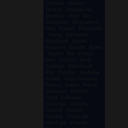
Dickens
-
Diderot
-
Dionne
-
Dostoïevski
-
Dourliac
-
Droz
-
Du
boisgobey
-
Du gouezou
vraz
-
Dumas
-
Dumas fils
-
Duruy
-
Duvernois
-
Eberhardt
-
Eluard
-
Esquiros
-
Essarts
-
Fabre
-
Faguet
-
Fée
-
Fénice
-
Féré
-
Feuillet
-
Féval
-
Feydeau
-
Filiatreault
-
Flat
-
Flaubert
-
Fontaine
-
Forbin
-
Alain-Fournier
-
France
-
Frapié
-
Funck
Brentano
-
Futrelle
-
G@rp
-
Gaboriau
-
Gaboriau
-
Galopin
-
Gaskell
-
Gautier
-
Geffroy
-
Géode am
-
Géod´am
-
Girardin
-