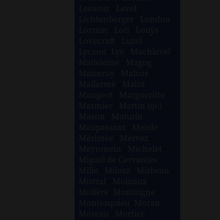
Lesueur
-
Level
-
Lichtenberger
-
London
-
Lorrain
-
Loti
-
Louÿs
-
Lovecraft
-
Luzel
-
Lycaon
-
Lys
-
Machiavel
-
Madeleine
-
Magog
-
Maizeroy
-
Malcor
-
Mallarmé
-
Malot
-
Mangeot
-
Margueritte
-
Marmier
-
Martin (qc)
-
Mason
-
Maturin
-
Maupassant
-
Meade
-
Mérimée
-
Mervez
-
Meyronein
-
Michelet
-
Miguel de Cervantes
-
Mille
-
Milosz
-
Mirbeau
-
Mistral
-
Moinaux
-
Molière
-
Montaigne
-
Montesquieu
-
Moran
-
Moreau
-
Mortier
-