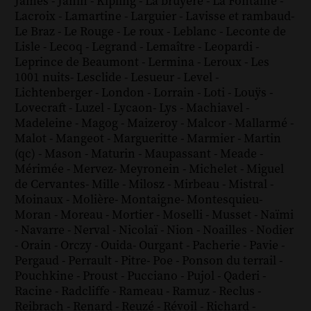
James
-
Janin
-
Kipling
-
La bruyère
-
La Fontaine
-
Lacroix
-
Lamartine
-
Larguier
-
Lavisse et rambaud
-
Le Braz
-
Le Rouge
-
Le roux
-
Leblanc
-
Leconte de
Lisle
-
Lecoq
-
Legrand
-
Lemaître
-
Leopardi
-
Leprince de Beaumont
-
Lermina
-
Leroux
-
Les
1001 nuits
-
Lesclide
-
Lesueur
-
Level
-
Lichtenberger
-
London
-
Lorrain
-
Loti
-
Louÿs
-
Lovecraft
-
Luzel
-
Lycaon
-
Lys
-
Machiavel
-
Madeleine
-
Magog
-
Maizeroy
-
Malcor
-
Mallarmé
-
Malot
-
Mangeot
-
Margueritte
-
Marmier
-
Martin
(qc)
-
Mason
-
Maturin
-
Maupassant
-
Meade
-
Mérimée
-
Mervez
-
Meyronein
-
Michelet
-
Miguel
de Cervantes
-
Mille
-
Milosz
-
Mirbeau
-
Mistral
-
Moinaux
-
Molière
-
Montaigne
-
Montesquieu
-
Moran
-
Moreau
-
Mortier
-
Moselli
-
Musset
-
Naïmi
-
Navarre
-
Nerval
-
Nicolaï
-
Nion
-
Noailles
-
Nodier
-
Orain
-
Orczy
-
Ouida
-
Ourgant
-
Pacherie
-
Pavie
-
Pergaud
-
Perrault
-
Pitre
-
Poe
-
Ponson du terrail
-
Pouchkine
-
Proust
-
Pucciano
-
Pujol
-
Qaderi
-
Racine
-
Radcliffe
-
Rameau
-
Ramuz
-
Reclus
-
Reibrach
-
Renard
-
Reuzé
-
Révoil
-
Richard
-