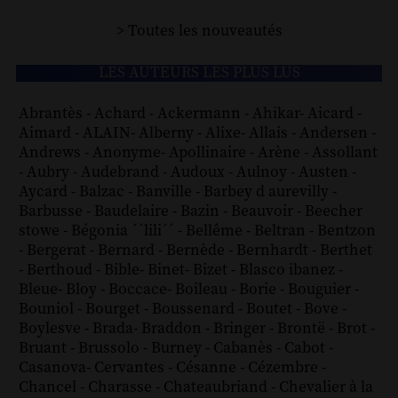
> Toutes les nouveautés
LES AUTEURS LES PLUS LUS
Abrantès
-
Achard
-
Ackermann
-
Ahikar
-
Aicard
-
Aimard
-
ALAIN
-
Alberny
-
Alixe
-
Allais
-
Andersen
-
Andrews
-
Anonyme
-
Apollinaire
-
Arène
-
Assollant
-
Aubry
-
Audebrand
-
Audoux
-
Aulnoy
-
Austen
-
Aycard
-
Balzac
-
Banville
-
Barbey d aurevilly
-
Barbusse
-
Baudelaire
-
Bazin
-
Beauvoir
-
Beecher
stowe
-
Bégonia ´´lili´´
-
Bellême
-
Beltran
-
Bentzon
-
Bergerat
-
Bernard
-
Bernède
-
Bernhardt
-
Berthet
-
Berthoud
-
Bible
-
Binet
-
Bizet
-
Blasco ibanez
-
Bleue
-
Bloy
-
Boccace
-
Boileau
-
Borie
-
Bouguier
-
Bouniol
-
Bourget
-
Boussenard
-
Boutet
-
Bove
-
Boylesve
-
Brada
-
Braddon
-
Bringer
-
Brontë
-
Brot
-
Bruant
-
Brussolo
-
Burney
-
Cabanès
-
Cabot
-
Casanova
-
Cervantes
-
Césanne
-
Cézembre
-
Chancel
-
Charasse
-
Chateaubriand
-
Chevalier à la