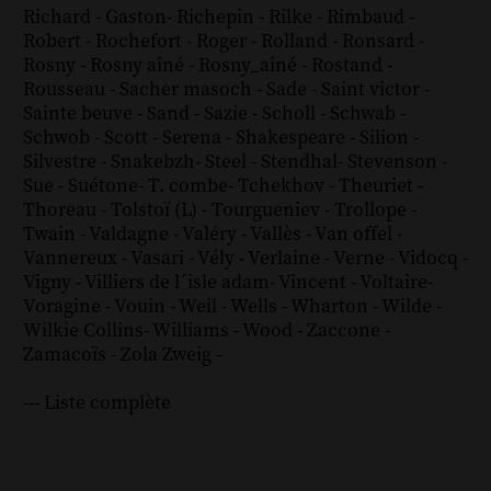
Richard - Gaston
-
Richepin
-
Rilke
-
Rimbaud
-
Robert
-
Rochefort
-
Roger
-
Rolland
-
Ronsard
-
Rosny
-
Rosny aîné
-
Rosny_aîné
-
Rostand
-
Rousseau
-
Sacher masoch
-
Sade
-
Saint victor
-
Sainte beuve
-
Sand
-
Sazie
-
Scholl
-
Schwab
-
Schwob
-
Scott
-
Serena
-
Shakespeare
-
Silion
-
Silvestre
-
Snakebzh
-
Steel
-
Stendhal
-
Stevenson
-
Sue
-
Suétone
-
T. combe
-
Tchekhov
-
Theuriet
-
Thoreau
-
Tolstoï (L)
-
Tourgueniev
-
Trollope
-
Twain
-
Valdagne
-
Valéry
-
Vallès
-
Van offel
-
Vannereux
-
Vasari
-
Vély
-
Verlaine
-
Verne
-
Vidocq
-
Vigny
-
Villiers de l´isle adam
-
Vincent
-
Voltaire
-
Voragine
-
Vouin
-
Weil
-
Wells
-
Wharton
-
Wilde
-
Wilkie Collins
-
Williams
-
Wood
-
Zaccone
-
Zamacoïs
-
Zola
Zweig
-
--- Liste complète