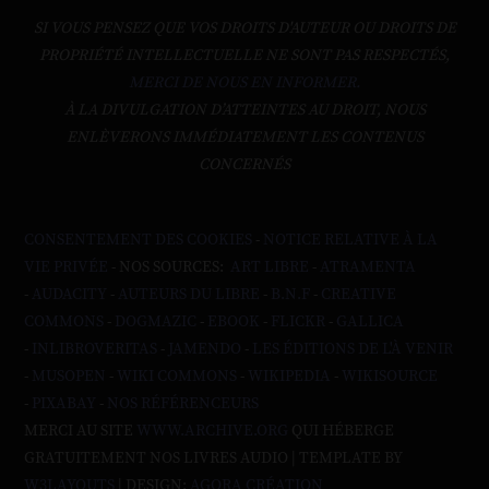
SI VOUS PENSEZ QUE VOS DROITS D'AUTEUR OU DROITS DE
PROPRIÉTÉ INTELLECTUELLE NE SONT PAS RESPECTÉS,
MERCI DE NOUS EN INFORMER.
À LA DIVULGATION D’ATTEINTES AU DROIT, NOUS
ENLÈVERONS IMMÉDIATEMENT LES CONTENUS
CONCERNÉS
CONSENTEMENT DES COOKIES
-
NOTICE RELATIVE À LA
VIE PRIVÉE
- NOS SOURCES:
ART LIBRE
-
ATRAMENTA
-
AUDACITY
-
AUTEURS DU LIBRE
-
B.N.F
-
CREATIVE
COMMONS
-
DOGMAZIC
-
EBOOK
-
FLICKR
-
GALLICA
-
INLIBROVERITAS
-
JAMENDO
-
LES ÉDITIONS DE L'À VENIR
-
MUSOPEN
-
WIKI COMMONS
-
WIKIPEDIA
-
WIKISOURCE
-
PIXABAY
-
NOS RÉFÉRENCEURS
MERCI AU SITE
WWW.ARCHIVE.ORG
QUI HÉBERGE
GRATUITEMENT NOS LIVRES AUDIO | TEMPLATE BY
W3LAYOUTS
| DESIGN:
AGORA CRÉATION