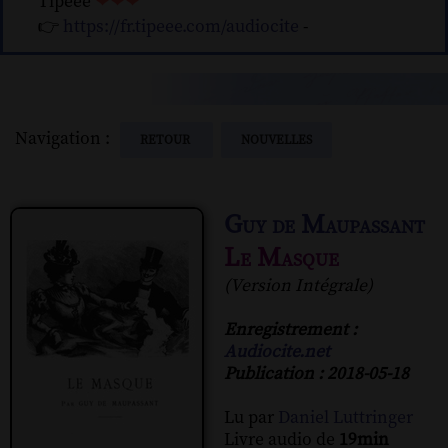
Tipeee
❤❤❤
👉
https://fr.tipeee.com/audiocite
-
Navigation :
RETOUR
NOUVELLES
Guy de Maupassant
Le Masque
(Version Intégrale)
Enregistrement :
Audiocite.net
Publication : 2018-05-18
Lu par
Daniel Luttringer
Livre audio de
19min