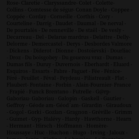
Rose
-
Claretie
-
Claryssandre
-
Colet
-
Colette
-
Collins
-
Comtesse de ségur
-
Conan Doyle
-
Coppee
-
Coppée
-
Corday
-
Corneille
-
Corthis
-
Cory
-
Courteline
-
Darrig
-
Daudet
-
Daumal
-
De nerval
-
De pourtalès
-
De renneville
-
De staël
-
De vesly
-
Decarreau
-
Del
-
Delarue mardrus
-
Delattre
-
Delly
-
Delorme
-
Demercastel
-
Derys
-
Desbordes Valmore
-
Dickens
-
Diderot
-
Dionne
-
Dostoïevski
-
Dourliac
-
Droz
-
Du boisgobey
-
Du gouezou vraz
-
Dumas
-
Dumas fils
-
Duruy
-
Duvernois
-
Eberhardt
-
Eluard
-
Esquiros
-
Essarts
-
Fabre
-
Faguet
-
Fée
-
Fénice
-
Féré
-
Feuillet
-
Féval
-
Feydeau
-
Filiatreault
-
Flat
-
Flaubert
-
Fontaine
-
Forbin
-
Alain-Fournier
-
France
-
Frapié
-
Funck Brentano
-
Futrelle
-
G@rp
-
Gaboriau
-
Gaboriau
-
Galopin
-
Gaskell
-
Gautier
-
Geffroy
-
Géode am
-
Géod´am
-
Girardin
-
Giraudoux
-
Gogol
-
Gorki
-
Gozlan
-
Gragnon
-
Gréville
-
Grimm
-
Guimet
-
Gyp
-
Halévy
-
Hardy
-
Hawthorne
-
Hearn
-
Hermant
-
Hirsch
-
Hoffmann
-
Homère
-
Houssaye
-
Huc
-
Huchon
-
Hugo
-
Irving
-
Jaloux
-