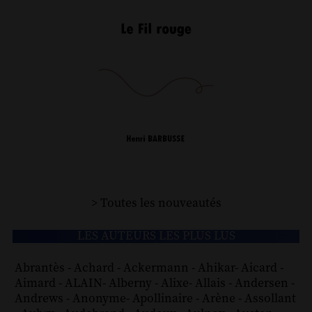
> Toutes les nouveautés
LES AUTEURS LES PLUS LUS
Abrantès
-
Achard
-
Ackermann
-
Ahikar
-
Aicard
-
Aimard
-
ALAIN
-
Alberny
-
Alixe
-
Allais
-
Andersen
-
Andrews
-
Anonyme
-
Apollinaire
-
Arène
-
Assollant