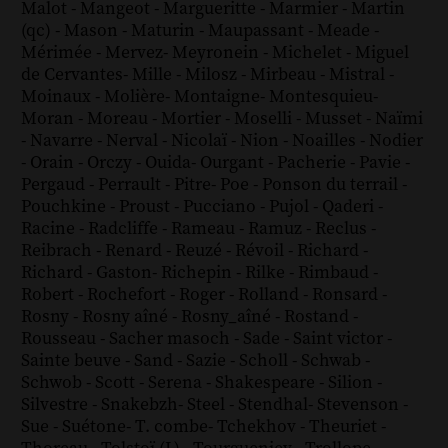
Malot
-
Mangeot
-
Margueritte
-
Marmier
-
Martin
(qc)
-
Mason
-
Maturin
-
Maupassant
-
Meade
-
Mérimée
-
Mervez
-
Meyronein
-
Michelet
-
Miguel
de Cervantes
-
Mille
-
Milosz
-
Mirbeau
-
Mistral
-
Moinaux
-
Molière
-
Montaigne
-
Montesquieu
-
Moran
-
Moreau
-
Mortier
-
Moselli
-
Musset
-
Naïmi
-
Navarre
-
Nerval
-
Nicolaï
-
Nion
-
Noailles
-
Nodier
-
Orain
-
Orczy
-
Ouida
-
Ourgant
-
Pacherie
-
Pavie
-
Pergaud
-
Perrault
-
Pitre
-
Poe
-
Ponson du terrail
-
Pouchkine
-
Proust
-
Pucciano
-
Pujol
-
Qaderi
-
Racine
-
Radcliffe
-
Rameau
-
Ramuz
-
Reclus
-
Reibrach
-
Renard
-
Reuzé
-
Révoil
-
Richard
-
Richard - Gaston
-
Richepin
-
Rilke
-
Rimbaud
-
Robert
-
Rochefort
-
Roger
-
Rolland
-
Ronsard
-
Rosny
-
Rosny aîné
-
Rosny_aîné
-
Rostand
-
Rousseau
-
Sacher masoch
-
Sade
-
Saint victor
-
Sainte beuve
-
Sand
-
Sazie
-
Scholl
-
Schwab
-
Schwob
-
Scott
-
Serena
-
Shakespeare
-
Silion
-
Silvestre
-
Snakebzh
-
Steel
-
Stendhal
-
Stevenson
-
Sue
-
Suétone
-
T. combe
-
Tchekhov
-
Theuriet
-