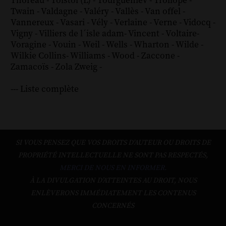
Thoreau
-
Tolstoï (L)
-
Tourgueniev
-
Trollope
-
Twain
-
Valdagne
-
Valéry
-
Vallès
-
Van offel
-
Vannereux
-
Vasari
-
Vély
-
Verlaine
-
Verne
-
Vidocq
-
Vigny
-
Villiers de l´isle adam
-
Vincent
-
Voltaire
-
Voragine
-
Vouin
-
Weil
-
Wells
-
Wharton
-
Wilde
-
Wilkie Collins
-
Williams
-
Wood
-
Zaccone
-
Zamacoïs
-
Zola
Zweig
-
--- Liste complète
SI VOUS PENSEZ QUE VOS DROITS D'AUTEUR OU DROITS DE
PROPRIÉTÉ INTELLECTUELLE NE SONT PAS RESPECTÉS,
MERCI DE NOUS EN INFORMER.
À LA DIVULGATION D’ATTEINTES AU DROIT, NOUS
ENLÈVERONS IMMÉDIATEMENT LES CONTENUS
CONCERNÉS