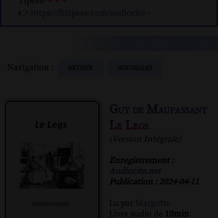
Tipeee
❤❤❤
👉
https://fr.tipeee.com/audiocite
-
Navigation :
RETOUR
NOUVELLES
Guy de Maupassant
Le Legs
(Version Intégrale)
Enregistrement :
Audiocite.net
Publication : 2024-04-11
Lu par
Margotte
Livre audio de
10min