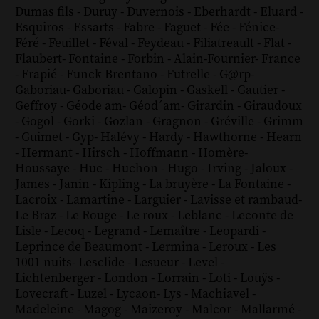
Dumas fils
-
Duruy
-
Duvernois
-
Eberhardt
-
Eluard
-
Esquiros
-
Essarts
-
Fabre
-
Faguet
-
Fée
-
Fénice
-
Féré
-
Feuillet
-
Féval
-
Feydeau
-
Filiatreault
-
Flat
-
Flaubert
-
Fontaine
-
Forbin
-
Alain-Fournier
-
France
-
Frapié
-
Funck Brentano
-
Futrelle
-
G@rp
-
Gaboriau
-
Gaboriau
-
Galopin
-
Gaskell
-
Gautier
-
Geffroy
-
Géode am
-
Géod´am
-
Girardin
-
Giraudoux
-
Gogol
-
Gorki
-
Gozlan
-
Gragnon
-
Gréville
-
Grimm
-
Guimet
-
Gyp
-
Halévy
-
Hardy
-
Hawthorne
-
Hearn
-
Hermant
-
Hirsch
-
Hoffmann
-
Homère
-
Houssaye
-
Huc
-
Huchon
-
Hugo
-
Irving
-
Jaloux
-
James
-
Janin
-
Kipling
-
La bruyère
-
La Fontaine
-
Lacroix
-
Lamartine
-
Larguier
-
Lavisse et rambaud
-
Le Braz
-
Le Rouge
-
Le roux
-
Leblanc
-
Leconte de
Lisle
-
Lecoq
-
Legrand
-
Lemaître
-
Leopardi
-
Leprince de Beaumont
-
Lermina
-
Leroux
-
Les
1001 nuits
-
Lesclide
-
Lesueur
-
Level
-
Lichtenberger
-
London
-
Lorrain
-
Loti
-
Louÿs
-
Lovecraft
-
Luzel
-
Lycaon
-
Lys
-
Machiavel
-
Madeleine
-
Magog
-
Maizeroy
-
Malcor
-
Mallarmé
-