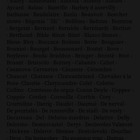
-
Aubry
-
Audebrand
-
Audoux
-
Aulnoy
-
Austen
-
Aycard
-
Balzac
-
Banville
-
Barbey d aurevilly
-
Barbusse
-
Baudelaire
-
Bazin
-
Beauvoir
-
Beecher
stowe
-
Bégonia ´´lili´´
-
Bellême
-
Beltran
-
Bentzon
-
Bergerat
-
Bernard
-
Bernède
-
Bernhardt
-
Berthet
-
Berthoud
-
Bible
-
Binet
-
Bizet
-
Blasco ibanez
-
Bleue
-
Bloy
-
Boccace
-
Boileau
-
Borie
-
Bouguier
-
Bouniol
-
Bourget
-
Boussenard
-
Boutet
-
Bove
-
Boylesve
-
Brada
-
Braddon
-
Bringer
-
Brontë
-
Brot
-
Bruant
-
Brussolo
-
Burney
-
Cabanès
-
Cabot
-
Casanova
-
Cervantes
-
Césanne
-
Cézembre
-
Chancel
-
Charasse
-
Chateaubriand
-
Chevalier à la
Rose
-
Claretie
-
Claryssandre
-
Colet
-
Colette
-
Collins
-
Comtesse de ségur
-
Conan Doyle
-
Coppee
-
Coppée
-
Corday
-
Corneille
-
Corthis
-
Cory
-
Courteline
-
Darrig
-
Daudet
-
Daumal
-
De nerval
-
De pourtalès
-
De renneville
-
De staël
-
De vesly
-
Decarreau
-
Del
-
Delarue mardrus
-
Delattre
-
Delly
-
Delorme
-
Demercastel
-
Derys
-
Desbordes Valmore
-
Dickens
-
Diderot
-
Dionne
-
Dostoïevski
-
Dourliac
-
Droz
-
Du boisgobey
-
Du gouezou vraz
-
Dumas
-