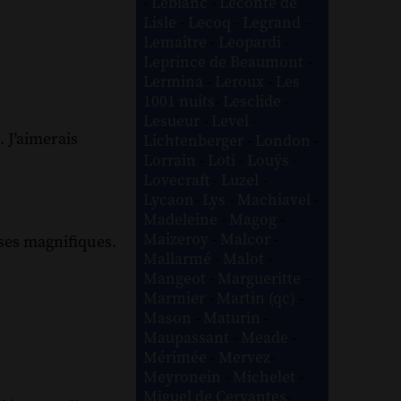
-
Leblanc
-
Leconte de
Lisle
-
Lecoq
-
Legrand
-
Lemaître
-
Leopardi
-
Leprince de Beaumont
-
Lermina
-
Leroux
-
Les
1001 nuits
-
Lesclide
-
Lesueur
-
Level
-
. J'aimerais
Lichtenberger
-
London
-
Lorrain
-
Loti
-
Louÿs
-
Lovecraft
-
Luzel
-
Lycaon
-
Lys
-
Machiavel
-
Madeleine
-
Magog
-
Maizeroy
-
Malcor
-
oses magnifiques.
Mallarmé
-
Malot
-
Mangeot
-
Margueritte
-
Marmier
-
Martin (qc)
-
Mason
-
Maturin
-
Maupassant
-
Meade
-
Mérimée
-
Mervez
-
Meyronein
-
Michelet
-
Miguel de Cervantes
-