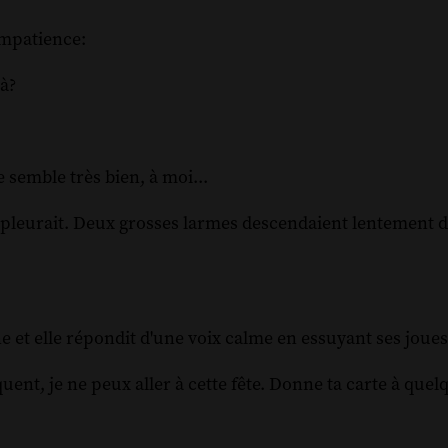
 impatience:
là?
e semble très bien, à moi...
e pleurait. Deux grosses larmes descendaient lentement 
ine et elle répondit d'une voix calme en essuyant ses jou
quent, je ne peux aller à cette fête. Donne ta carte à que