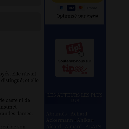
Optimisé par
yés. Elle n'avait
istingué; et elle
LES AUTEURS LES PLUS
e caste ni de
LUS
instinct
 grandes dames.
Abrantès
-
Achard
-
Ackermann
-
Ahikar
-
Aicard
-
Aimard
-
ALAIN
-
vreté de son