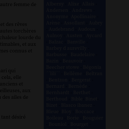
Alberny
-
Alixe
-
Allais
-
e autre femme de
Andersen
-
Andrews
-
Anonyme
-
Apollinaire
-
Arène
-
Assollant
-
Aubry
 et des rêves
-
Audebrand
-
Audoux
-
hautes torchères
Aulnoy
-
Austen
-
Aycard
 chaleur lourde du
-
Balzac
-
Banville
-
timables, et aux
Barbey d aurevilly
-
ommes connus et
Barbusse
-
Baudelaire
-
Bazin
-
Beauvoir
-
Beecher stowe
-
Bégonia
ari qui
´´lili´´
-
Bellême
-
Beltran
cela, elle
-
Bentzon
-
Bergerat
-
 anciens et
Bernard
-
Bernède
-
eilleuses, aux
Bernhardt
-
Berthet
-
 des ailes de
Berthoud
-
Bible
-
Binet
-
Bizet
-
Blasco ibanez
-
Bleue
-
Bloy
-
Boccace
-
t tant désiré
Boileau
-
Borie
-
Bouguier
-
Bouniol
-
Bourget
-