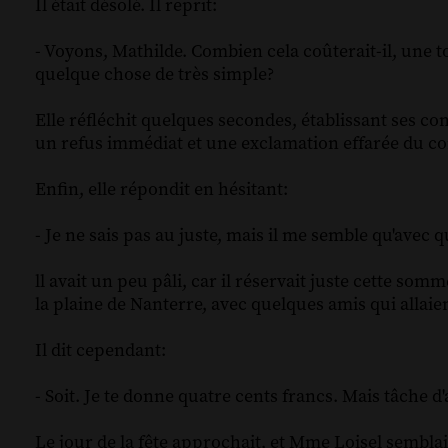
Il était désolé. Il reprit:
- Voyons, Mathilde. Combien cela coûterait-il, une t
quelque chose de très simple?
Elle réfléchit quelques secondes, établissant ses co
un refus immédiat et une exclamation effarée du 
Enfin, elle répondit en hésitant:
- Je ne sais pas au juste, mais il me semble qu'avec q
ll avait un peu pâli, car il réservait juste cette somm
la plaine de Nanterre, avec quelques amis qui allaien
Il dit cependant:
- Soit. Je te donne quatre cents francs. Mais tâche d'
Le jour de la fête approchait, et Mme Loisel semblait 