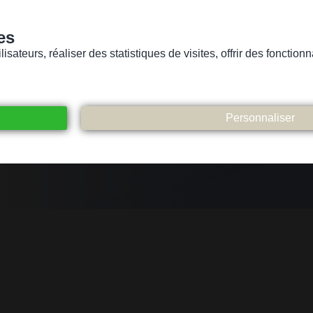
es
sateurs, réaliser des statistiques de visites, offrir des fonctio
Version pour personnes mal-voyantes ou non-voyantes
ices
Suivez-nous
Participez
Contact