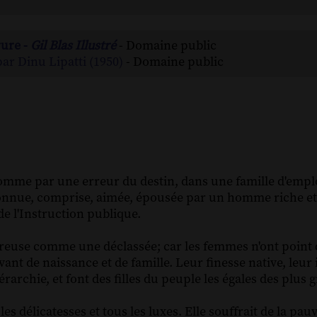
rure -
Gil Blas Illustré
- Domaine public
par Dinu Lipatti (1950)
- Domaine public
 comme par une erreur du destin, dans une famille d'emplo
onnue, comprise, aimée, épousée par un homme riche et d
de l'Instruction publique.
ureuse comme une déclassée; car les femmes n'ont point d
vant de naissance et de famille. Leur finesse native, leur 
iérarchie, et font des filles du peuple les égales des plus
les délicatesses et tous les luxes. Elle souffrait de la pau