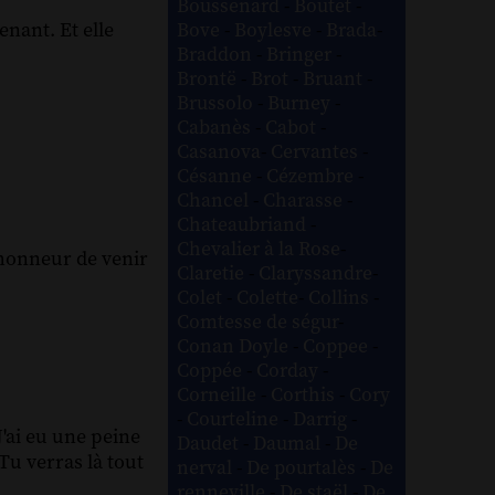
Boussenard
-
Boutet
-
enant. Et elle
Bove
-
Boylesve
-
Brada
-
Braddon
-
Bringer
-
Brontë
-
Brot
-
Bruant
-
Brussolo
-
Burney
-
Cabanès
-
Cabot
-
Casanova
-
Cervantes
-
Césanne
-
Cézembre
-
Chancel
-
Charasse
-
Chateaubriand
-
Chevalier à la Rose
-
'honneur de venir
Claretie
-
Claryssandre
-
Colet
-
Colette
-
Collins
-
Comtesse de ségur
-
Conan Doyle
-
Coppee
-
Coppée
-
Corday
-
Corneille
-
Corthis
-
Cory
-
Courteline
-
Darrig
-
J'ai eu une peine
Daudet
-
Daumal
-
De
Tu verras là tout
nerval
-
De pourtalès
-
De
renneville
-
De staël
-
De