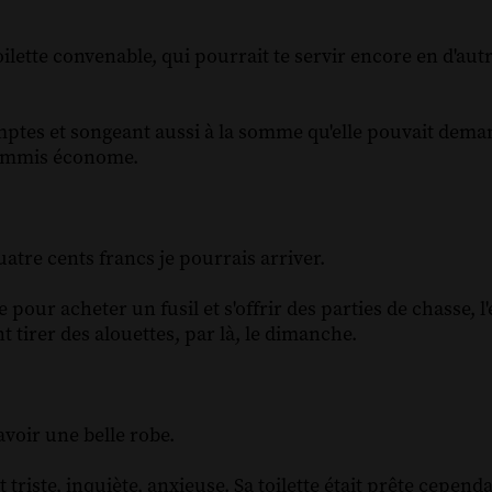
oilette convenable, qui pourrait te servir encore en d'aut
mptes et songeant aussi à la somme qu'elle pouvait deman
commis économe.
uatre cents francs je pourrais arriver.
e pour acheter un fusil et s'offrir des parties de chasse, l
t tirer des alouettes, par là, le dimanche.
avoir une belle robe.
triste, inquiète, anxieuse. Sa toilette était prête cepend