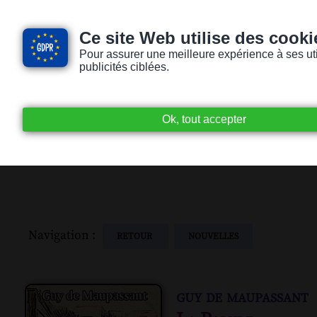
Ce site Web utilise des cooki
Pour assurer une meilleure expérience à ses utili
publicités ciblées.
Accueil
Livres audio
Lecteurs / Lectr
Navigation :
RETOUR
NOUVELLES
guy de maupassant