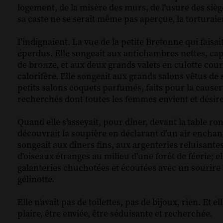
logement, de la misère des murs, de l'usure des sièg
sa caste ne se serait même pas aperçue, la torturaie
I'indignaient. La vue de la petite Bretonne qui faisa
éperdus. Elle songeait aux antichambres nettes, cap
de bronze, et aux deux grands valets en culotte cour
calorifère. Elle songeait aux grands salons vêtus de
petits salons coquets parfumés, faits pour la cause
recherchés dont toutes les femmes envient et désiren
Quand elle s'asseyait, pour dîner, devant la table r
découvrait la soupière en déclarant d'un air enchanté
songeait aux dîners fins, aux argenteries reluisante
d'oiseaux étranges au milieu d'une forêt de féerie; e
galanteries chuchotées et écoutées avec un sourire d
gélinotte.
Elle n'avait pas de toilettes, pas de bijoux, rien. Et el
plaire, être enviée, être séduisante et recherchée.