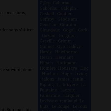
G@rp
-
Gaboriau
-
Gaboriau
-
Galopin
-
res occasions,
Gaskell
-
Gautier
-
Geffroy
-
Géode am
-
Géod´am
-
Girardin
-
der sans s'attirer
Giraudoux
-
Gogol
-
Gorki
-
Gozlan
-
Gragnon
-
Gréville
-
Grimm
-
Guimet
-
Gyp
-
Halévy
-
Hardy
-
Hawthorne
-
Hearn
-
Hermant
-
Hirsch
-
Hoffmann
-
Homère
-
Houssaye
-
Huc
'été suivant, dans
-
Huchon
-
Hugo
-
Irving
-
Jaloux
-
James
-
Janin
-
Kipling
-
La bruyère
-
La
Fontaine
-
Lacroix
-
Lamartine
-
Larguier
-
Lavisse et rambaud
-
Le
Braz
-
Le Rouge
-
Le roux
ant. Son mari lui