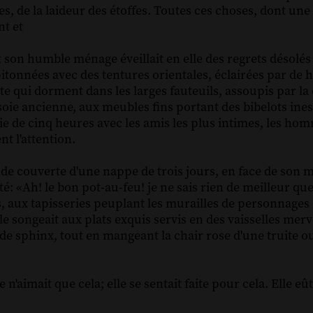
es, de la laideur des étoffes. Toutes ces choses, dont un
nt et
it son humble ménage éveillait en elle des regrets désolés
itonnées avec des tentures orientales, éclairées par de 
te qui dorment dans les larges fauteuils, assoupis par la
 soie ancienne, aux meubles fins portant des bibelots ines
rie de cinq heures avec les amis les plus intimes, les h
t l'attention.
onde couverte d'une nappe de trois jours, en face de son m
: «Ah! le bon pot-au-feu! je ne sais rien de meilleur que 
s, aux tapisseries peuplant les murailles de personnages
lle songeait aux plats exquis servis en des vaisselles merv
e sphinx, tout en mangeant la chair rose d'une truite ou
le n'aimait que cela; elle se sentait faite pour cela. Elle eû