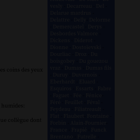
vesly
-
Decarreau
-
Del
-
Delarue mardrus
-
Delattre
-
Delly
-
Delorme
-
Demercastel
-
Derys
-
Desbordes Valmore
-
Dickens
-
Diderot
-
Dionne
-
Dostoïevski
-
Dourliac
-
Droz
-
Du
boisgobey
-
Du gouezou
vraz
-
Dumas
-
Dumas fils
des coins des yeux
-
Duruy
-
Duvernois
-
Eberhardt
-
Eluard
-
Esquiros
-
Essarts
-
Fabre
-
Faguet
-
Fée
-
Fénice
-
Féré
-
Feuillet
-
Féval
-
es humides:
Feydeau
-
Filiatreault
-
Flat
-
Flaubert
-
Fontaine
-
lque collègue dont
Forbin
-
Alain-Fournier
-
France
-
Frapié
-
Funck
Brentano
-
Futrelle
-