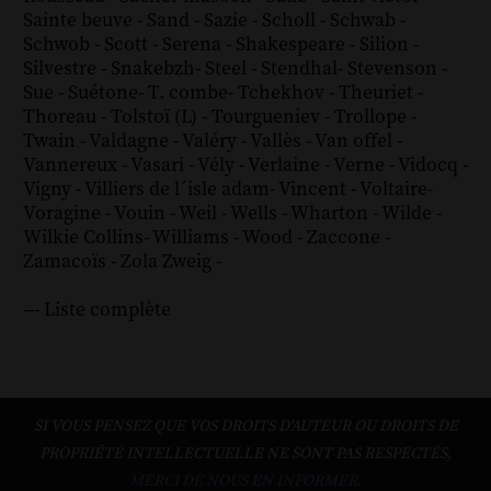
Sainte beuve
-
Sand
-
Sazie
-
Scholl
-
Schwab
-
Schwob
-
Scott
-
Serena
-
Shakespeare
-
Silion
-
Silvestre
-
Snakebzh
-
Steel
-
Stendhal
-
Stevenson
-
Sue
-
Suétone
-
T. combe
-
Tchekhov
-
Theuriet
-
Thoreau
-
Tolstoï (L)
-
Tourgueniev
-
Trollope
-
Twain
-
Valdagne
-
Valéry
-
Vallès
-
Van offel
-
Vannereux
-
Vasari
-
Vély
-
Verlaine
-
Verne
-
Vidocq
-
Vigny
-
Villiers de l´isle adam
-
Vincent
-
Voltaire
-
Voragine
-
Vouin
-
Weil
-
Wells
-
Wharton
-
Wilde
-
Wilkie Collins
-
Williams
-
Wood
-
Zaccone
-
Zamacoïs
-
Zola
Zweig
-
--- Liste complète
SI VOUS PENSEZ QUE VOS DROITS D'AUTEUR OU DROITS DE
PROPRIÉTÉ INTELLECTUELLE NE SONT PAS RESPECTÉS,
MERCI DE NOUS EN INFORMER.