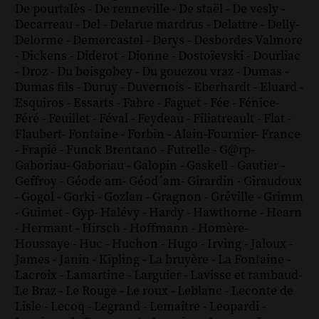
De pourtalès
-
De renneville
-
De staël
-
De vesly
-
Decarreau
-
Del
-
Delarue mardrus
-
Delattre
-
Delly
-
Delorme
-
Demercastel
-
Derys
-
Desbordes Valmore
-
Dickens
-
Diderot
-
Dionne
-
Dostoïevski
-
Dourliac
-
Droz
-
Du boisgobey
-
Du gouezou vraz
-
Dumas
-
Dumas fils
-
Duruy
-
Duvernois
-
Eberhardt
-
Eluard
-
Esquiros
-
Essarts
-
Fabre
-
Faguet
-
Fée
-
Fénice
-
Féré
-
Feuillet
-
Féval
-
Feydeau
-
Filiatreault
-
Flat
-
Flaubert
-
Fontaine
-
Forbin
-
Alain-Fournier
-
France
-
Frapié
-
Funck Brentano
-
Futrelle
-
G@rp
-
Gaboriau
-
Gaboriau
-
Galopin
-
Gaskell
-
Gautier
-
Geffroy
-
Géode am
-
Géod´am
-
Girardin
-
Giraudoux
-
Gogol
-
Gorki
-
Gozlan
-
Gragnon
-
Gréville
-
Grimm
-
Guimet
-
Gyp
-
Halévy
-
Hardy
-
Hawthorne
-
Hearn
-
Hermant
-
Hirsch
-
Hoffmann
-
Homère
-
Houssaye
-
Huc
-
Huchon
-
Hugo
-
Irving
-
Jaloux
-
James
-
Janin
-
Kipling
-
La bruyère
-
La Fontaine
-
Lacroix
-
Lamartine
-
Larguier
-
Lavisse et rambaud
-
Le Braz
-
Le Rouge
-
Le roux
-
Leblanc
-
Leconte de
Lisle
-
Lecoq
-
Legrand
-
Lemaître
-
Leopardi
-