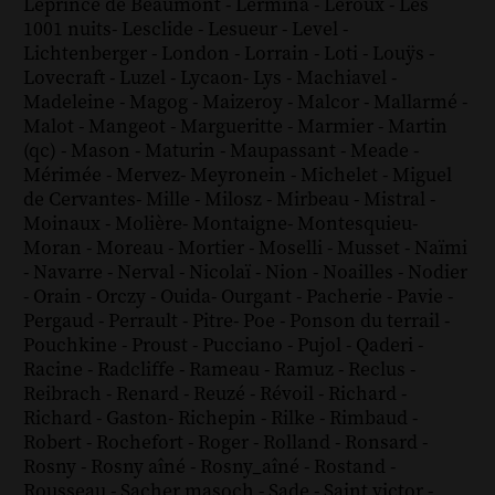
Leprince de Beaumont
-
Lermina
-
Leroux
-
Les
1001 nuits
-
Lesclide
-
Lesueur
-
Level
-
Lichtenberger
-
London
-
Lorrain
-
Loti
-
Louÿs
-
Lovecraft
-
Luzel
-
Lycaon
-
Lys
-
Machiavel
-
Madeleine
-
Magog
-
Maizeroy
-
Malcor
-
Mallarmé
-
Malot
-
Mangeot
-
Margueritte
-
Marmier
-
Martin
(qc)
-
Mason
-
Maturin
-
Maupassant
-
Meade
-
Mérimée
-
Mervez
-
Meyronein
-
Michelet
-
Miguel
de Cervantes
-
Mille
-
Milosz
-
Mirbeau
-
Mistral
-
Moinaux
-
Molière
-
Montaigne
-
Montesquieu
-
Moran
-
Moreau
-
Mortier
-
Moselli
-
Musset
-
Naïmi
-
Navarre
-
Nerval
-
Nicolaï
-
Nion
-
Noailles
-
Nodier
-
Orain
-
Orczy
-
Ouida
-
Ourgant
-
Pacherie
-
Pavie
-
Pergaud
-
Perrault
-
Pitre
-
Poe
-
Ponson du terrail
-
Pouchkine
-
Proust
-
Pucciano
-
Pujol
-
Qaderi
-
Racine
-
Radcliffe
-
Rameau
-
Ramuz
-
Reclus
-
Reibrach
-
Renard
-
Reuzé
-
Révoil
-
Richard
-
Richard - Gaston
-
Richepin
-
Rilke
-
Rimbaud
-
Robert
-
Rochefort
-
Roger
-
Rolland
-
Ronsard
-
Rosny
-
Rosny aîné
-
Rosny_aîné
-
Rostand
-
Rousseau
-
Sacher masoch
-
Sade
-
Saint victor
-