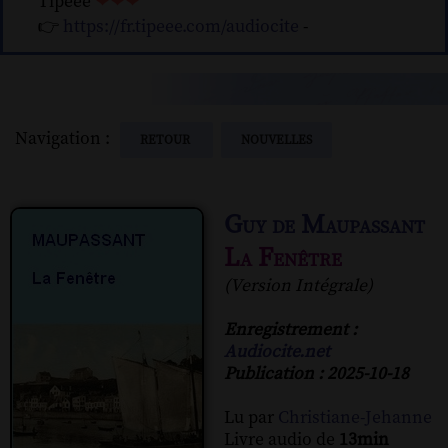
Tipeee
❤❤❤
👉
https://fr.tipeee.com/audiocite
-
Navigation :
RETOUR
NOUVELLES
Guy de Maupassant
La Fenêtre
(Version Intégrale)
Enregistrement :
Audiocite.net
Publication : 2025-10-18
Lu par
Christiane-Jehanne
Livre audio de
13min