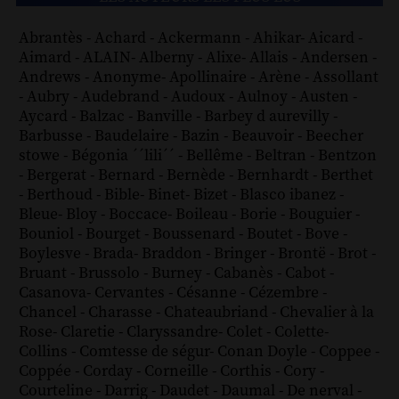
Abrantès
-
Achard
-
Ackermann
-
Ahikar
-
Aicard
-
Aimard
-
ALAIN
-
Alberny
-
Alixe
-
Allais
-
Andersen
-
Andrews
-
Anonyme
-
Apollinaire
-
Arène
-
Assollant
-
Aubry
-
Audebrand
-
Audoux
-
Aulnoy
-
Austen
-
Aycard
-
Balzac
-
Banville
-
Barbey d aurevilly
-
Barbusse
-
Baudelaire
-
Bazin
-
Beauvoir
-
Beecher
stowe
-
Bégonia ´´lili´´
-
Bellême
-
Beltran
-
Bentzon
-
Bergerat
-
Bernard
-
Bernède
-
Bernhardt
-
Berthet
-
Berthoud
-
Bible
-
Binet
-
Bizet
-
Blasco ibanez
-
Bleue
-
Bloy
-
Boccace
-
Boileau
-
Borie
-
Bouguier
-
Bouniol
-
Bourget
-
Boussenard
-
Boutet
-
Bove
-
Boylesve
-
Brada
-
Braddon
-
Bringer
-
Brontë
-
Brot
-
Bruant
-
Brussolo
-
Burney
-
Cabanès
-
Cabot
-
Casanova
-
Cervantes
-
Césanne
-
Cézembre
-
Chancel
-
Charasse
-
Chateaubriand
-
Chevalier à la
Rose
-
Claretie
-
Claryssandre
-
Colet
-
Colette
-
Collins
-
Comtesse de ségur
-
Conan Doyle
-
Coppee
-
Coppée
-
Corday
-
Corneille
-
Corthis
-
Cory
-
Courteline
-
Darrig
-
Daudet
-
Daumal
-
De nerval
-