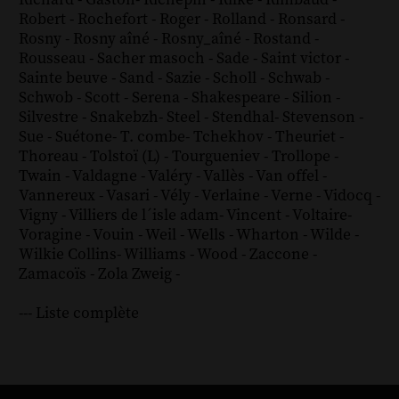
Robert
-
Rochefort
-
Roger
-
Rolland
-
Ronsard
-
Rosny
-
Rosny aîné
-
Rosny_aîné
-
Rostand
-
Rousseau
-
Sacher masoch
-
Sade
-
Saint victor
-
Sainte beuve
-
Sand
-
Sazie
-
Scholl
-
Schwab
-
Schwob
-
Scott
-
Serena
-
Shakespeare
-
Silion
-
Silvestre
-
Snakebzh
-
Steel
-
Stendhal
-
Stevenson
-
Sue
-
Suétone
-
T. combe
-
Tchekhov
-
Theuriet
-
Thoreau
-
Tolstoï (L)
-
Tourgueniev
-
Trollope
-
Twain
-
Valdagne
-
Valéry
-
Vallès
-
Van offel
-
Vannereux
-
Vasari
-
Vély
-
Verlaine
-
Verne
-
Vidocq
-
Vigny
-
Villiers de l´isle adam
-
Vincent
-
Voltaire
-
Voragine
-
Vouin
-
Weil
-
Wells
-
Wharton
-
Wilde
-
Wilkie Collins
-
Williams
-
Wood
-
Zaccone
-
Zamacoïs
-
Zola
Zweig
-
--- Liste complète