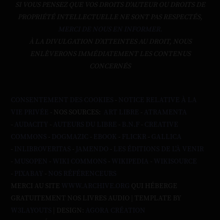
SI VOUS PENSEZ QUE VOS DROITS D'AUTEUR OU DROITS DE
PROPRIÉTÉ INTELLECTUELLE NE SONT PAS RESPECTÉS,
MERCI DE NOUS EN INFORMER.
À LA DIVULGATION D’ATTEINTES AU DROIT, NOUS
ENLÈVERONS IMMÉDIATEMENT LES CONTENUS
CONCERNÉS
CONSENTEMENT DES COOKIES
-
NOTICE RELATIVE À LA
VIE PRIVÉE
- NOS SOURCES:
ART LIBRE
-
ATRAMENTA
-
AUDACITY
-
AUTEURS DU LIBRE
-
B.N.F
-
CREATIVE
COMMONS
-
DOGMAZIC
-
EBOOK
-
FLICKR
-
GALLICA
-
INLIBROVERITAS
-
JAMENDO
-
LES ÉDITIONS DE L'À VENIR
-
MUSOPEN
-
WIKI COMMONS
-
WIKIPEDIA
-
WIKISOURCE
-
PIXABAY
-
NOS RÉFÉRENCEURS
MERCI AU SITE
WWW.ARCHIVE.ORG
QUI HÉBERGE
GRATUITEMENT NOS LIVRES AUDIO | TEMPLATE BY
W3LAYOUTS
| DESIGN:
AGORA CRÉATION