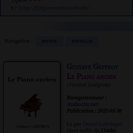
Tipeee
❤❤❤
👉
https://fr.tipeee.com/audiocite
-
Navigation :
RETOUR
NOUVELLES
Gustave Geffroy
Le Piano ancien
(Version Intégrale)
Enregistrement :
Audiocite.net
Publication : 2022-05-30
Lu par
Daniel Luttringer
Livre audio de
11min