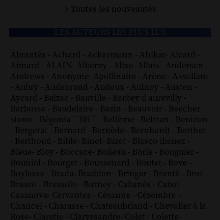
> Toutes les nouveautés
LES AUTEURS LES PLUS LUS
Abrantès
-
Achard
-
Ackermann
-
Ahikar
-
Aicard
-
Aimard
-
ALAIN
-
Alberny
-
Alixe
-
Allais
-
Andersen
-
Andrews
-
Anonyme
-
Apollinaire
-
Arène
-
Assollant
-
Aubry
-
Audebrand
-
Audoux
-
Aulnoy
-
Austen
-
Aycard
-
Balzac
-
Banville
-
Barbey d aurevilly
-
Barbusse
-
Baudelaire
-
Bazin
-
Beauvoir
-
Beecher
stowe
-
Bégonia ´´lili´´
-
Bellême
-
Beltran
-
Bentzon
-
Bergerat
-
Bernard
-
Bernède
-
Bernhardt
-
Berthet
-
Berthoud
-
Bible
-
Binet
-
Bizet
-
Blasco ibanez
-
Bleue
-
Bloy
-
Boccace
-
Boileau
-
Borie
-
Bouguier
-
Bouniol
-
Bourget
-
Boussenard
-
Boutet
-
Bove
-
Boylesve
-
Brada
-
Braddon
-
Bringer
-
Brontë
-
Brot
-
Bruant
-
Brussolo
-
Burney
-
Cabanès
-
Cabot
-
Casanova
-
Cervantes
-
Césanne
-
Cézembre
-
Chancel
-
Charasse
-
Chateaubriand
-
Chevalier à la
Rose
-
Claretie
-
Claryssandre
-
Colet
-
Colette
-