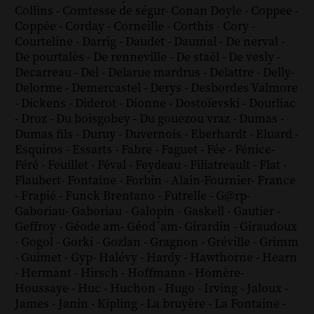
Collins
-
Comtesse de ségur
-
Conan Doyle
-
Coppee
-
Coppée
-
Corday
-
Corneille
-
Corthis
-
Cory
-
Courteline
-
Darrig
-
Daudet
-
Daumal
-
De nerval
-
De pourtalès
-
De renneville
-
De staël
-
De vesly
-
Decarreau
-
Del
-
Delarue mardrus
-
Delattre
-
Delly
-
Delorme
-
Demercastel
-
Derys
-
Desbordes Valmore
-
Dickens
-
Diderot
-
Dionne
-
Dostoïevski
-
Dourliac
-
Droz
-
Du boisgobey
-
Du gouezou vraz
-
Dumas
-
Dumas fils
-
Duruy
-
Duvernois
-
Eberhardt
-
Eluard
-
Esquiros
-
Essarts
-
Fabre
-
Faguet
-
Fée
-
Fénice
-
Féré
-
Feuillet
-
Féval
-
Feydeau
-
Filiatreault
-
Flat
-
Flaubert
-
Fontaine
-
Forbin
-
Alain-Fournier
-
France
-
Frapié
-
Funck Brentano
-
Futrelle
-
G@rp
-
Gaboriau
-
Gaboriau
-
Galopin
-
Gaskell
-
Gautier
-
Geffroy
-
Géode am
-
Géod´am
-
Girardin
-
Giraudoux
-
Gogol
-
Gorki
-
Gozlan
-
Gragnon
-
Gréville
-
Grimm
-
Guimet
-
Gyp
-
Halévy
-
Hardy
-
Hawthorne
-
Hearn
-
Hermant
-
Hirsch
-
Hoffmann
-
Homère
-
Houssaye
-
Huc
-
Huchon
-
Hugo
-
Irving
-
Jaloux
-
James
-
Janin
-
Kipling
-
La bruyère
-
La Fontaine
-