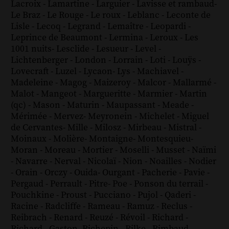
Lacroix
-
Lamartine
-
Larguier
-
Lavisse et rambaud
-
Le Braz
-
Le Rouge
-
Le roux
-
Leblanc
-
Leconte de
Lisle
-
Lecoq
-
Legrand
-
Lemaître
-
Leopardi
-
Leprince de Beaumont
-
Lermina
-
Leroux
-
Les
1001 nuits
-
Lesclide
-
Lesueur
-
Level
-
Lichtenberger
-
London
-
Lorrain
-
Loti
-
Louÿs
-
Lovecraft
-
Luzel
-
Lycaon
-
Lys
-
Machiavel
-
Madeleine
-
Magog
-
Maizeroy
-
Malcor
-
Mallarmé
-
Malot
-
Mangeot
-
Margueritte
-
Marmier
-
Martin
(qc)
-
Mason
-
Maturin
-
Maupassant
-
Meade
-
Mérimée
-
Mervez
-
Meyronein
-
Michelet
-
Miguel
de Cervantes
-
Mille
-
Milosz
-
Mirbeau
-
Mistral
-
Moinaux
-
Molière
-
Montaigne
-
Montesquieu
-
Moran
-
Moreau
-
Mortier
-
Moselli
-
Musset
-
Naïmi
-
Navarre
-
Nerval
-
Nicolaï
-
Nion
-
Noailles
-
Nodier
-
Orain
-
Orczy
-
Ouida
-
Ourgant
-
Pacherie
-
Pavie
-
Pergaud
-
Perrault
-
Pitre
-
Poe
-
Ponson du terrail
-
Pouchkine
-
Proust
-
Pucciano
-
Pujol
-
Qaderi
-
Racine
-
Radcliffe
-
Rameau
-
Ramuz
-
Reclus
-
Reibrach
-
Renard
-
Reuzé
-
Révoil
-
Richard
-
Richard - Gaston
-
Richepin
-
Rilke
-
Rimbaud
-