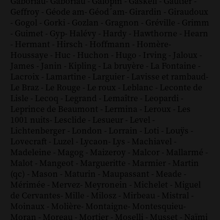
Gaboriau
-
Gaboriau
-
Galopin
-
Gaskell
-
Gautier
-
Geffroy
-
Géode am
-
Géod´am
-
Girardin
-
Giraudoux
-
Gogol
-
Gorki
-
Gozlan
-
Gragnon
-
Gréville
-
Grimm
-
Guimet
-
Gyp
-
Halévy
-
Hardy
-
Hawthorne
-
Hearn
-
Hermant
-
Hirsch
-
Hoffmann
-
Homère
-
Houssaye
-
Huc
-
Huchon
-
Hugo
-
Irving
-
Jaloux
-
James
-
Janin
-
Kipling
-
La bruyère
-
La Fontaine
-
Lacroix
-
Lamartine
-
Larguier
-
Lavisse et rambaud
-
Le Braz
-
Le Rouge
-
Le roux
-
Leblanc
-
Leconte de
Lisle
-
Lecoq
-
Legrand
-
Lemaître
-
Leopardi
-
Leprince de Beaumont
-
Lermina
-
Leroux
-
Les
1001 nuits
-
Lesclide
-
Lesueur
-
Level
-
Lichtenberger
-
London
-
Lorrain
-
Loti
-
Louÿs
-
Lovecraft
-
Luzel
-
Lycaon
-
Lys
-
Machiavel
-
Madeleine
-
Magog
-
Maizeroy
-
Malcor
-
Mallarmé
-
Malot
-
Mangeot
-
Margueritte
-
Marmier
-
Martin
(qc)
-
Mason
-
Maturin
-
Maupassant
-
Meade
-
Mérimée
-
Mervez
-
Meyronein
-
Michelet
-
Miguel
de Cervantes
-
Mille
-
Milosz
-
Mirbeau
-
Mistral
-
Moinaux
-
Molière
-
Montaigne
-
Montesquieu
-
Moran
-
Moreau
-
Mortier
-
Moselli
-
Musset
-
Naïmi