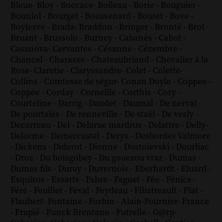
Bleue
-
Bloy
-
Boccace
-
Boileau
-
Borie
-
Bouguier
-
Bouniol
-
Bourget
-
Boussenard
-
Boutet
-
Bove
-
Boylesve
-
Brada
-
Braddon
-
Bringer
-
Brontë
-
Brot
-
Bruant
-
Brussolo
-
Burney
-
Cabanès
-
Cabot
-
Casanova
-
Cervantes
-
Césanne
-
Cézembre
-
Chancel
-
Charasse
-
Chateaubriand
-
Chevalier à la
Rose
-
Claretie
-
Claryssandre
-
Colet
-
Colette
-
Collins
-
Comtesse de ségur
-
Conan Doyle
-
Coppee
-
Coppée
-
Corday
-
Corneille
-
Corthis
-
Cory
-
Courteline
-
Darrig
-
Daudet
-
Daumal
-
De nerval
-
De pourtalès
-
De renneville
-
De staël
-
De vesly
-
Decarreau
-
Del
-
Delarue mardrus
-
Delattre
-
Delly
-
Delorme
-
Demercastel
-
Derys
-
Desbordes Valmore
-
Dickens
-
Diderot
-
Dionne
-
Dostoïevski
-
Dourliac
-
Droz
-
Du boisgobey
-
Du gouezou vraz
-
Dumas
-
Dumas fils
-
Duruy
-
Duvernois
-
Eberhardt
-
Eluard
-
Esquiros
-
Essarts
-
Fabre
-
Faguet
-
Fée
-
Fénice
-
Féré
-
Feuillet
-
Féval
-
Feydeau
-
Filiatreault
-
Flat
-
Flaubert
-
Fontaine
-
Forbin
-
Alain-Fournier
-
France
-
Frapié
-
Funck Brentano
-
Futrelle
-
G@rp
-