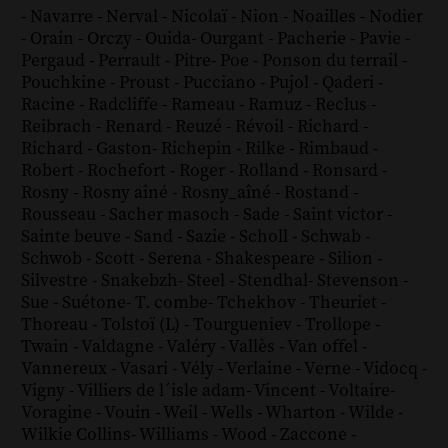
-
Navarre
-
Nerval
-
Nicolaï
-
Nion
-
Noailles
-
Nodier
-
Orain
-
Orczy
-
Ouida
-
Ourgant
-
Pacherie
-
Pavie
-
Pergaud
-
Perrault
-
Pitre
-
Poe
-
Ponson du terrail
-
Pouchkine
-
Proust
-
Pucciano
-
Pujol
-
Qaderi
-
Racine
-
Radcliffe
-
Rameau
-
Ramuz
-
Reclus
-
Reibrach
-
Renard
-
Reuzé
-
Révoil
-
Richard
-
Richard - Gaston
-
Richepin
-
Rilke
-
Rimbaud
-
Robert
-
Rochefort
-
Roger
-
Rolland
-
Ronsard
-
Rosny
-
Rosny aîné
-
Rosny_aîné
-
Rostand
-
Rousseau
-
Sacher masoch
-
Sade
-
Saint victor
-
Sainte beuve
-
Sand
-
Sazie
-
Scholl
-
Schwab
-
Schwob
-
Scott
-
Serena
-
Shakespeare
-
Silion
-
Silvestre
-
Snakebzh
-
Steel
-
Stendhal
-
Stevenson
-
Sue
-
Suétone
-
T. combe
-
Tchekhov
-
Theuriet
-
Thoreau
-
Tolstoï (L)
-
Tourgueniev
-
Trollope
-
Twain
-
Valdagne
-
Valéry
-
Vallès
-
Van offel
-
Vannereux
-
Vasari
-
Vély
-
Verlaine
-
Verne
-
Vidocq
-
Vigny
-
Villiers de l´isle adam
-
Vincent
-
Voltaire
-
Voragine
-
Vouin
-
Weil
-
Wells
-
Wharton
-
Wilde
-
Wilkie Collins
-
Williams
-
Wood
-
Zaccone
-