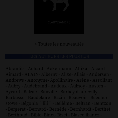
> Toutes les nouveautés
LES AUTEURS LES PLUS LUS
Abrantès
-
Achard
-
Ackermann
-
Ahikar
-
Aicard
-
Aimard
-
ALAIN
-
Alberny
-
Alixe
-
Allais
-
Andersen
-
Andrews
-
Anonyme
-
Apollinaire
-
Arène
-
Assollant
-
Aubry
-
Audebrand
-
Audoux
-
Aulnoy
-
Austen
-
Aycard
-
Balzac
-
Banville
-
Barbey d aurevilly
-
Barbusse
-
Baudelaire
-
Bazin
-
Beauvoir
-
Beecher
stowe
-
Bégonia ´´lili´´
-
Bellême
-
Beltran
-
Bentzon
-
Bergerat
-
Bernard
-
Bernède
-
Bernhardt
-
Berthet
-
Berthoud
-
Bible
-
Binet
-
Bizet
-
Blasco ibanez
-