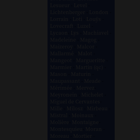
Lesueur
-
Level
-
Lichtenberger
-
London
-
Lorrain
-
Loti
-
Louÿs
-
Lovecraft
-
Luzel
-
Lycaon
-
Lys
-
Machiavel
-
Madeleine
-
Magog
-
Maizeroy
-
Malcor
-
Mallarmé
-
Malot
-
Mangeot
-
Margueritte
-
Marmier
-
Martin (qc)
-
Mason
-
Maturin
-
Maupassant
-
Meade
-
Mérimée
-
Mervez
-
Meyronein
-
Michelet
-
Miguel de Cervantes
-
Mille
-
Milosz
-
Mirbeau
-
Mistral
-
Moinaux
-
Molière
-
Montaigne
-
Montesquieu
-
Moran
-
Moreau
-
Mortier
-