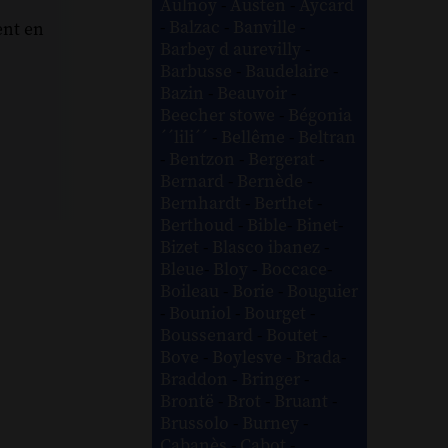
Aulnoy
-
Austen
-
Aycard
-
Balzac
-
Banville
-
ent en
Barbey d aurevilly
-
Barbusse
-
Baudelaire
-
Bazin
-
Beauvoir
-
Beecher stowe
-
Bégonia
´´lili´´
-
Bellême
-
Beltran
-
Bentzon
-
Bergerat
-
Bernard
-
Bernède
-
Bernhardt
-
Berthet
-
Berthoud
-
Bible
-
Binet
-
Bizet
-
Blasco ibanez
-
Bleue
-
Bloy
-
Boccace
-
Boileau
-
Borie
-
Bouguier
-
Bouniol
-
Bourget
-
Boussenard
-
Boutet
-
Bove
-
Boylesve
-
Brada
-
Braddon
-
Bringer
-
Brontë
-
Brot
-
Bruant
-
Brussolo
-
Burney
-
Cabanès
-
Cabot
-