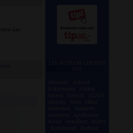
raire
Les
LES AUTEURS LES PLUS
ation
LUS
Abrantès
-
Achard
-
Ackermann
-
Ahikar
-
Aicard
-
Aimard
-
ALAIN
-
Alberny
-
Alixe
-
Allais
-
Andersen
-
Andrews
-
Anonyme
-
Apollinaire
-
Arène
-
Assollant
-
Aubry
-
Audebrand
-
Audoux
-