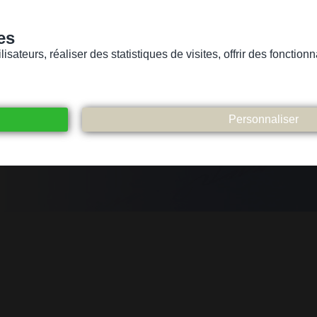
es
sateurs, réaliser des statistiques de visites, offrir des fonctio
Version pour personnes mal-voyantes ou non-voyantes
ices
Suivez-nous
Participez
Contact