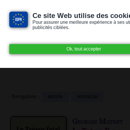
Ce site Web utilise des cooki
Pour assurer une meilleure expérience à ses utili
publicités ciblées.
Accueil
Livres audio
Lecteurs / Lectr
Navigation :
RETOUR
NOUVELLES
Georges Moynet