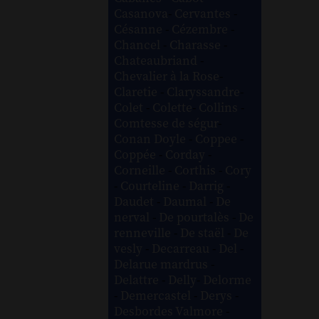
Casanova
-
Cervantes
-
Césanne
-
Cézembre
-
Chancel
-
Charasse
-
Chateaubriand
-
Chevalier à la Rose
-
Claretie
-
Claryssandre
-
Colet
-
Colette
-
Collins
-
Comtesse de ségur
-
Conan Doyle
-
Coppee
-
Coppée
-
Corday
-
Corneille
-
Corthis
-
Cory
-
Courteline
-
Darrig
-
Daudet
-
Daumal
-
De
nerval
-
De pourtalès
-
De
renneville
-
De staël
-
De
vesly
-
Decarreau
-
Del
-
Delarue mardrus
-
Delattre
-
Delly
-
Delorme
-
Demercastel
-
Derys
-
Desbordes Valmore
-