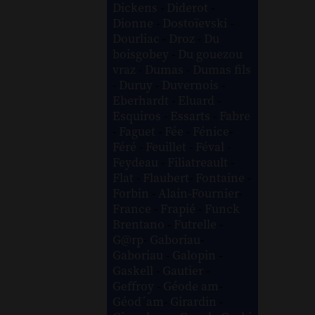
Dickens
-
Diderot
-
Dionne
-
Dostoïevski
-
Dourliac
-
Droz
-
Du
boisgobey
-
Du gouezou
vraz
-
Dumas
-
Dumas fils
-
Duruy
-
Duvernois
-
Eberhardt
-
Eluard
-
Esquiros
-
Essarts
-
Fabre
-
Faguet
-
Fée
-
Fénice
-
Féré
-
Feuillet
-
Féval
-
Feydeau
-
Filiatreault
-
Flat
-
Flaubert
-
Fontaine
-
Forbin
-
Alain-Fournier
-
France
-
Frapié
-
Funck
Brentano
-
Futrelle
-
G@rp
-
Gaboriau
-
Gaboriau
-
Galopin
-
Gaskell
-
Gautier
-
Geffroy
-
Géode am
-
Géod´am
-
Girardin
-