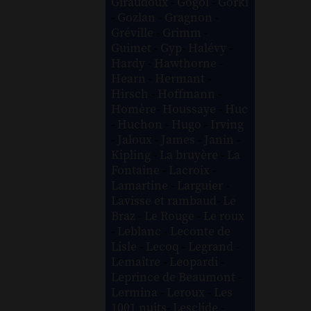
Giraudoux
-
Gogol
-
Gorki
-
Gozlan
-
Gragnon
-
Gréville
-
Grimm
-
Guimet
-
Gyp
-
Halévy
-
Hardy
-
Hawthorne
-
Hearn
-
Hermant
-
Hirsch
-
Hoffmann
-
Homère
-
Houssaye
-
Huc
-
Huchon
-
Hugo
-
Irving
-
Jaloux
-
James
-
Janin
-
Kipling
-
La bruyère
-
La
Fontaine
-
Lacroix
-
Lamartine
-
Larguier
-
Lavisse et rambaud
-
Le
Braz
-
Le Rouge
-
Le roux
-
Leblanc
-
Leconte de
Lisle
-
Lecoq
-
Legrand
-
Lemaître
-
Leopardi
-
Leprince de Beaumont
-
Lermina
-
Leroux
-
Les
1001 nuits
-
Lesclide
-