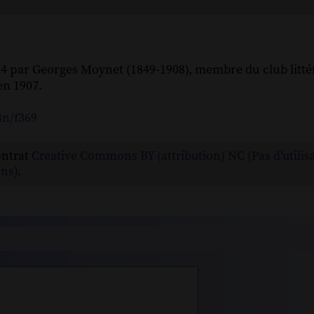
94 par Georges Moynet (1849-1908), membre du club litté
n 1907.
8n/f369
ontrat
Creative Commons BY (attribution) NC (Pas d'utilis
ns)
.