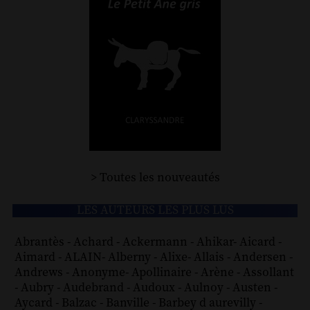
> Toutes les nouveautés
LES AUTEURS LES PLUS LUS
Abrantès
-
Achard
-
Ackermann
-
Ahikar
-
Aicard
-
Aimard
-
ALAIN
-
Alberny
-
Alixe
-
Allais
-
Andersen
-
Andrews
-
Anonyme
-
Apollinaire
-
Arène
-
Assollant
-
Aubry
-
Audebrand
-
Audoux
-
Aulnoy
-
Austen
-
Aycard
-
Balzac
-
Banville
-
Barbey d aurevilly
-