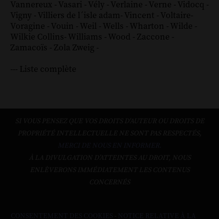
Vannereux
-
Vasari
-
Vély
-
Verlaine
-
Verne
-
Vidocq
-
Vigny
-
Villiers de l´isle adam
-
Vincent
-
Voltaire
-
Voragine
-
Vouin
-
Weil
-
Wells
-
Wharton
-
Wilde
-
Wilkie Collins
-
Williams
-
Wood
-
Zaccone
-
Zamacoïs
-
Zola
Zweig
-
--- Liste complète
SI VOUS PENSEZ QUE VOS DROITS D'AUTEUR OU DROITS DE
PROPRIÉTÉ INTELLECTUELLE NE SONT PAS RESPECTÉS,
MERCI DE NOUS EN INFORMER.
À LA DIVULGATION D’ATTEINTES AU DROIT, NOUS
ENLÈVERONS IMMÉDIATEMENT LES CONTENUS
CONCERNÉS
CONSENTEMENT DES COOKIES
-
NOTICE RELATIVE À LA