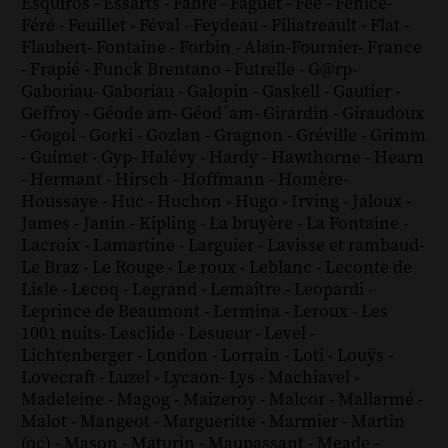
Esquiros
-
Essarts
-
Fabre
-
Faguet
-
Fée
-
Fénice
-
Féré
-
Feuillet
-
Féval
-
Feydeau
-
Filiatreault
-
Flat
-
Flaubert
-
Fontaine
-
Forbin
-
Alain-Fournier
-
France
-
Frapié
-
Funck Brentano
-
Futrelle
-
G@rp
-
Gaboriau
-
Gaboriau
-
Galopin
-
Gaskell
-
Gautier
-
Geffroy
-
Géode am
-
Géod´am
-
Girardin
-
Giraudoux
-
Gogol
-
Gorki
-
Gozlan
-
Gragnon
-
Gréville
-
Grimm
-
Guimet
-
Gyp
-
Halévy
-
Hardy
-
Hawthorne
-
Hearn
-
Hermant
-
Hirsch
-
Hoffmann
-
Homère
-
Houssaye
-
Huc
-
Huchon
-
Hugo
-
Irving
-
Jaloux
-
James
-
Janin
-
Kipling
-
La bruyère
-
La Fontaine
-
Lacroix
-
Lamartine
-
Larguier
-
Lavisse et rambaud
-
Le Braz
-
Le Rouge
-
Le roux
-
Leblanc
-
Leconte de
Lisle
-
Lecoq
-
Legrand
-
Lemaître
-
Leopardi
-
Leprince de Beaumont
-
Lermina
-
Leroux
-
Les
1001 nuits
-
Lesclide
-
Lesueur
-
Level
-
Lichtenberger
-
London
-
Lorrain
-
Loti
-
Louÿs
-
Lovecraft
-
Luzel
-
Lycaon
-
Lys
-
Machiavel
-
Madeleine
-
Magog
-
Maizeroy
-
Malcor
-
Mallarmé
-
Malot
-
Mangeot
-
Margueritte
-
Marmier
-
Martin
(qc)
-
Mason
-
Maturin
-
Maupassant
-
Meade
-