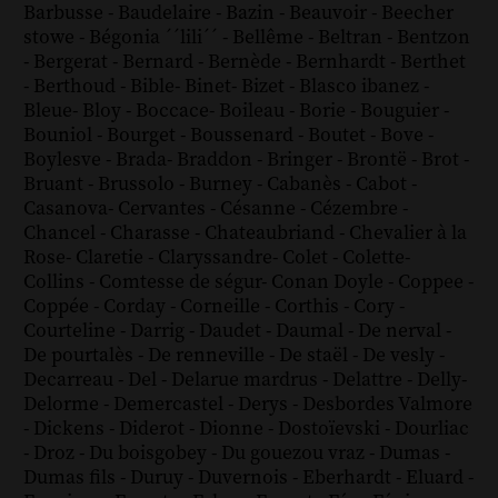
Barbusse
-
Baudelaire
-
Bazin
-
Beauvoir
-
Beecher
stowe
-
Bégonia ´´lili´´
-
Bellême
-
Beltran
-
Bentzon
-
Bergerat
-
Bernard
-
Bernède
-
Bernhardt
-
Berthet
-
Berthoud
-
Bible
-
Binet
-
Bizet
-
Blasco ibanez
-
Bleue
-
Bloy
-
Boccace
-
Boileau
-
Borie
-
Bouguier
-
Bouniol
-
Bourget
-
Boussenard
-
Boutet
-
Bove
-
Boylesve
-
Brada
-
Braddon
-
Bringer
-
Brontë
-
Brot
-
Bruant
-
Brussolo
-
Burney
-
Cabanès
-
Cabot
-
Casanova
-
Cervantes
-
Césanne
-
Cézembre
-
Chancel
-
Charasse
-
Chateaubriand
-
Chevalier à la
Rose
-
Claretie
-
Claryssandre
-
Colet
-
Colette
-
Collins
-
Comtesse de ségur
-
Conan Doyle
-
Coppee
-
Coppée
-
Corday
-
Corneille
-
Corthis
-
Cory
-
Courteline
-
Darrig
-
Daudet
-
Daumal
-
De nerval
-
De pourtalès
-
De renneville
-
De staël
-
De vesly
-
Decarreau
-
Del
-
Delarue mardrus
-
Delattre
-
Delly
-
Delorme
-
Demercastel
-
Derys
-
Desbordes Valmore
-
Dickens
-
Diderot
-
Dionne
-
Dostoïevski
-
Dourliac
-
Droz
-
Du boisgobey
-
Du gouezou vraz
-
Dumas
-
Dumas fils
-
Duruy
-
Duvernois
-
Eberhardt
-
Eluard
-