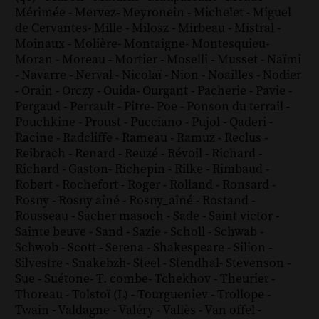
Mérimée
-
Mervez
-
Meyronein
-
Michelet
-
Miguel
de Cervantes
-
Mille
-
Milosz
-
Mirbeau
-
Mistral
-
Moinaux
-
Molière
-
Montaigne
-
Montesquieu
-
Moran
-
Moreau
-
Mortier
-
Moselli
-
Musset
-
Naïmi
-
Navarre
-
Nerval
-
Nicolaï
-
Nion
-
Noailles
-
Nodier
-
Orain
-
Orczy
-
Ouida
-
Ourgant
-
Pacherie
-
Pavie
-
Pergaud
-
Perrault
-
Pitre
-
Poe
-
Ponson du terrail
-
Pouchkine
-
Proust
-
Pucciano
-
Pujol
-
Qaderi
-
Racine
-
Radcliffe
-
Rameau
-
Ramuz
-
Reclus
-
Reibrach
-
Renard
-
Reuzé
-
Révoil
-
Richard
-
Richard - Gaston
-
Richepin
-
Rilke
-
Rimbaud
-
Robert
-
Rochefort
-
Roger
-
Rolland
-
Ronsard
-
Rosny
-
Rosny aîné
-
Rosny_aîné
-
Rostand
-
Rousseau
-
Sacher masoch
-
Sade
-
Saint victor
-
Sainte beuve
-
Sand
-
Sazie
-
Scholl
-
Schwab
-
Schwob
-
Scott
-
Serena
-
Shakespeare
-
Silion
-
Silvestre
-
Snakebzh
-
Steel
-
Stendhal
-
Stevenson
-
Sue
-
Suétone
-
T. combe
-
Tchekhov
-
Theuriet
-
Thoreau
-
Tolstoï (L)
-
Tourgueniev
-
Trollope
-
Twain
-
Valdagne
-
Valéry
-
Vallès
-
Van offel
-