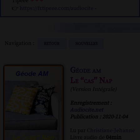
Tipeee
❤❤❤
👉
https://fr.tipeee.com/audiocite
-
Navigation :
RETOUR
NOUVELLES
Géode am
Le “cas” Nap
(Version Intégrale)
Enregistrement :
Audiocite.net
Publication : 2020-11-04
Lu par
Christiane-Jehanne
Livre audio de
04min