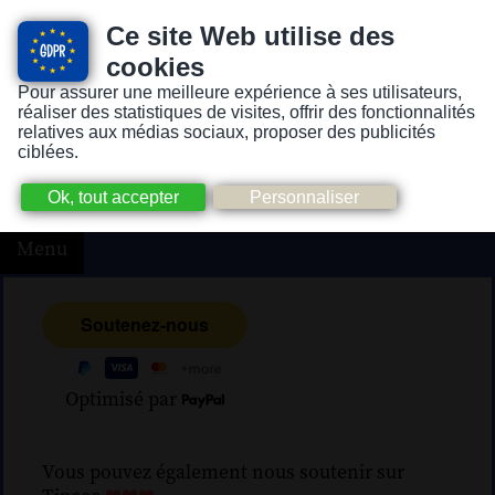
Ce site Web utilise des
cookies
Pour assurer une meilleure expérience à ses utilisateurs,
Version pour personnes mal-voyantes ou non-voyantes
réaliser des statistiques de visites, offrir des fonctionnalités
relatives aux médias sociaux, proposer des publicités
ciblées.
Menu
Optimisé par
Vous pouvez également nous soutenir sur