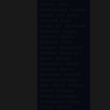
Lesueur
-
Level
-
Lichtenberger
-
London
-
Lorrain
-
Loti
-
Louÿs
-
Lovecraft
-
Luzel
-
Lycaon
-
Lys
-
Machiavel
-
Madeleine
-
Magog
-
Maizeroy
-
Malcor
-
Mallarmé
-
Malot
-
Mangeot
-
Margueritte
-
Marmier
-
Martin (qc)
-
Mason
-
Maturin
-
Maupassant
-
Meade
-
Mérimée
-
Mervez
-
Meyronein
-
Michelet
-
Miguel de Cervantes
-
Mille
-
Milosz
-
Mirbeau
-
Mistral
-
Moinaux
-
Molière
-
Montaigne
-
Montesquieu
-
Moran
-
Moreau
-
Mortier
-