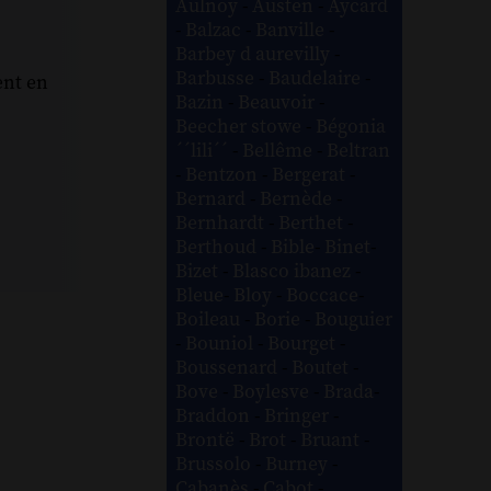
Aulnoy
-
Austen
-
Aycard
-
Balzac
-
Banville
-
Barbey d aurevilly
-
Barbusse
-
Baudelaire
-
ent en
Bazin
-
Beauvoir
-
Beecher stowe
-
Bégonia
´´lili´´
-
Bellême
-
Beltran
-
Bentzon
-
Bergerat
-
Bernard
-
Bernède
-
Bernhardt
-
Berthet
-
Berthoud
-
Bible
-
Binet
-
Bizet
-
Blasco ibanez
-
Bleue
-
Bloy
-
Boccace
-
Boileau
-
Borie
-
Bouguier
-
Bouniol
-
Bourget
-
Boussenard
-
Boutet
-
Bove
-
Boylesve
-
Brada
-
Braddon
-
Bringer
-
Brontë
-
Brot
-
Bruant
-
Brussolo
-
Burney
-
Cabanès
-
Cabot
-