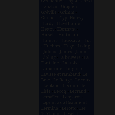
Giraudoux
-
Gogol
-
Gorki
-
Gozlan
-
Gragnon
-
Gréville
-
Grimm
-
Guimet
-
Gyp
-
Halévy
-
Hardy
-
Hawthorne
-
Hearn
-
Hermant
-
Hirsch
-
Hoffmann
-
Homère
-
Houssaye
-
Huc
-
Huchon
-
Hugo
-
Irving
-
Jaloux
-
James
-
Janin
-
Kipling
-
La bruyère
-
La
Fontaine
-
Lacroix
-
Lamartine
-
Larguier
-
Lavisse et rambaud
-
Le
Braz
-
Le Rouge
-
Le roux
-
Leblanc
-
Leconte de
Lisle
-
Lecoq
-
Legrand
-
Lemaître
-
Leopardi
-
Leprince de Beaumont
-
Lermina
-
Leroux
-
Les
1001 nuits
-
Lesclide
-