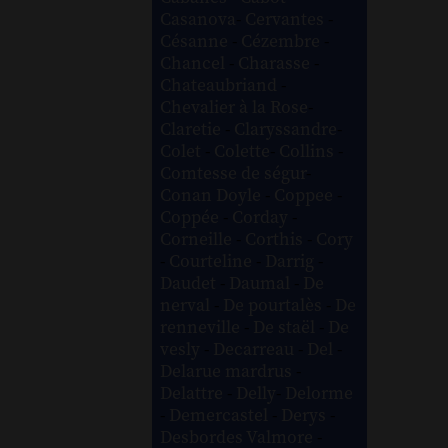
Casanova
-
Cervantes
-
Césanne
-
Cézembre
-
Chancel
-
Charasse
-
Chateaubriand
-
Chevalier à la Rose
-
Claretie
-
Claryssandre
-
Colet
-
Colette
-
Collins
-
Comtesse de ségur
-
Conan Doyle
-
Coppee
-
Coppée
-
Corday
-
Corneille
-
Corthis
-
Cory
-
Courteline
-
Darrig
-
Daudet
-
Daumal
-
De
nerval
-
De pourtalès
-
De
renneville
-
De staël
-
De
vesly
-
Decarreau
-
Del
-
Delarue mardrus
-
Delattre
-
Delly
-
Delorme
-
Demercastel
-
Derys
-
Desbordes Valmore
-