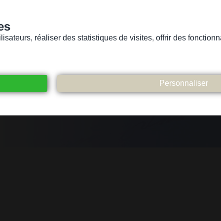
es
sateurs, réaliser des statistiques de visites, offrir des fonctio
Version pour personnes mal-voyantes ou non-voyantes
ices
Suivez-nous
Participez
Contact