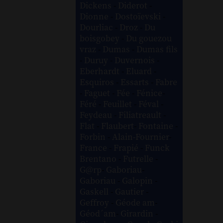
Dickens
-
Diderot
-
Dionne
-
Dostoïevski
-
Dourliac
-
Droz
-
Du
boisgobey
-
Du gouezou
vraz
-
Dumas
-
Dumas fils
-
Duruy
-
Duvernois
-
Eberhardt
-
Eluard
-
Esquiros
-
Essarts
-
Fabre
-
Faguet
-
Fée
-
Fénice
-
Féré
-
Feuillet
-
Féval
-
Feydeau
-
Filiatreault
-
Flat
-
Flaubert
-
Fontaine
-
Forbin
-
Alain-Fournier
-
France
-
Frapié
-
Funck
Brentano
-
Futrelle
-
G@rp
-
Gaboriau
-
Gaboriau
-
Galopin
-
Gaskell
-
Gautier
-
Geffroy
-
Géode am
-
Géod´am
-
Girardin
-