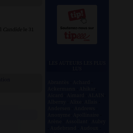
al
Candide
le 31
LES AUTEURS LES PLUS
LUS
ation
Abrantès
-
Achard
-
Ackermann
-
Ahikar
-
Aicard
-
Aimard
-
ALAIN
-
Alberny
-
Alixe
-
Allais
-
Andersen
-
Andrews
-
Anonyme
-
Apollinaire
-
Arène
-
Assollant
-
Aubry
-
Audebrand
-
Audoux
-