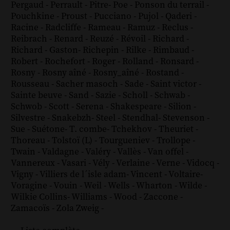
Pergaud
-
Perrault
-
Pitre
-
Poe
-
Ponson du terrail
-
Pouchkine
-
Proust
-
Pucciano
-
Pujol
-
Qaderi
-
Racine
-
Radcliffe
-
Rameau
-
Ramuz
-
Reclus
-
Reibrach
-
Renard
-
Reuzé
-
Révoil
-
Richard
-
Richard - Gaston
-
Richepin
-
Rilke
-
Rimbaud
-
Robert
-
Rochefort
-
Roger
-
Rolland
-
Ronsard
-
Rosny
-
Rosny aîné
-
Rosny_aîné
-
Rostand
-
Rousseau
-
Sacher masoch
-
Sade
-
Saint victor
-
Sainte beuve
-
Sand
-
Sazie
-
Scholl
-
Schwab
-
Schwob
-
Scott
-
Serena
-
Shakespeare
-
Silion
-
Silvestre
-
Snakebzh
-
Steel
-
Stendhal
-
Stevenson
-
Sue
-
Suétone
-
T. combe
-
Tchekhov
-
Theuriet
-
Thoreau
-
Tolstoï (L)
-
Tourgueniev
-
Trollope
-
Twain
-
Valdagne
-
Valéry
-
Vallès
-
Van offel
-
Vannereux
-
Vasari
-
Vély
-
Verlaine
-
Verne
-
Vidocq
-
Vigny
-
Villiers de l´isle adam
-
Vincent
-
Voltaire
-
Voragine
-
Vouin
-
Weil
-
Wells
-
Wharton
-
Wilde
-
Wilkie Collins
-
Williams
-
Wood
-
Zaccone
-
Zamacoïs
-
Zola
Zweig
-