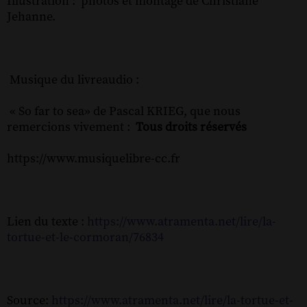
Illustration : photos et montage de Christiane
Jehanne.
Musique du livreaudio :
« So far to sea» de Pascal KRIEG, que nous
remercions vivement :
Tous droits réservés
https://www.musiquelibre-cc.fr
Lien du texte :
https://www.atramenta.net/lire/la-
tortue-et-le-cormoran/76834
Source:
https://www.atramenta.net/lire/la-tortue-et-