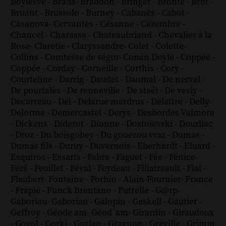
Boylesve
-
Brada
-
Braddon
-
Bringer
-
Brontë
-
Brot
-
Bruant
-
Brussolo
-
Burney
-
Cabanès
-
Cabot
-
Casanova
-
Cervantes
-
Césanne
-
Cézembre
-
Chancel
-
Charasse
-
Chateaubriand
-
Chevalier à la
Rose
-
Claretie
-
Claryssandre
-
Colet
-
Colette
-
Collins
-
Comtesse de ségur
-
Conan Doyle
-
Coppee
-
Coppée
-
Corday
-
Corneille
-
Corthis
-
Cory
-
Courteline
-
Darrig
-
Daudet
-
Daumal
-
De nerval
-
De pourtalès
-
De renneville
-
De staël
-
De vesly
-
Decarreau
-
Del
-
Delarue mardrus
-
Delattre
-
Delly
-
Delorme
-
Demercastel
-
Derys
-
Desbordes Valmore
-
Dickens
-
Diderot
-
Dionne
-
Dostoïevski
-
Dourliac
-
Droz
-
Du boisgobey
-
Du gouezou vraz
-
Dumas
-
Dumas fils
-
Duruy
-
Duvernois
-
Eberhardt
-
Eluard
-
Esquiros
-
Essarts
-
Fabre
-
Faguet
-
Fée
-
Fénice
-
Féré
-
Feuillet
-
Féval
-
Feydeau
-
Filiatreault
-
Flat
-
Flaubert
-
Fontaine
-
Forbin
-
Alain-Fournier
-
France
-
Frapié
-
Funck Brentano
-
Futrelle
-
G@rp
-
Gaboriau
-
Gaboriau
-
Galopin
-
Gaskell
-
Gautier
-
Geffroy
-
Géode am
-
Géod´am
-
Girardin
-
Giraudoux
-
Gogol
-
Gorki
-
Gozlan
-
Gragnon
-
Gréville
-
Grimm