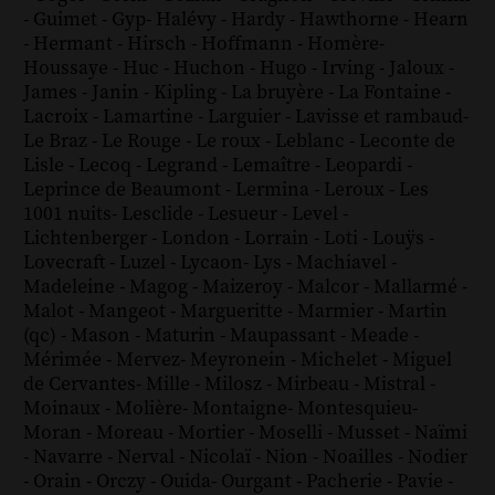
-
Guimet
-
Gyp
-
Halévy
-
Hardy
-
Hawthorne
-
Hearn
-
Hermant
-
Hirsch
-
Hoffmann
-
Homère
-
Houssaye
-
Huc
-
Huchon
-
Hugo
-
Irving
-
Jaloux
-
James
-
Janin
-
Kipling
-
La bruyère
-
La Fontaine
-
Lacroix
-
Lamartine
-
Larguier
-
Lavisse et rambaud
-
Le Braz
-
Le Rouge
-
Le roux
-
Leblanc
-
Leconte de
Lisle
-
Lecoq
-
Legrand
-
Lemaître
-
Leopardi
-
Leprince de Beaumont
-
Lermina
-
Leroux
-
Les
1001 nuits
-
Lesclide
-
Lesueur
-
Level
-
Lichtenberger
-
London
-
Lorrain
-
Loti
-
Louÿs
-
Lovecraft
-
Luzel
-
Lycaon
-
Lys
-
Machiavel
-
Madeleine
-
Magog
-
Maizeroy
-
Malcor
-
Mallarmé
-
Malot
-
Mangeot
-
Margueritte
-
Marmier
-
Martin
(qc)
-
Mason
-
Maturin
-
Maupassant
-
Meade
-
Mérimée
-
Mervez
-
Meyronein
-
Michelet
-
Miguel
de Cervantes
-
Mille
-
Milosz
-
Mirbeau
-
Mistral
-
Moinaux
-
Molière
-
Montaigne
-
Montesquieu
-
Moran
-
Moreau
-
Mortier
-
Moselli
-
Musset
-
Naïmi
-
Navarre
-
Nerval
-
Nicolaï
-
Nion
-
Noailles
-
Nodier
-
Orain
-
Orczy
-
Ouida
-
Ourgant
-
Pacherie
-
Pavie
-