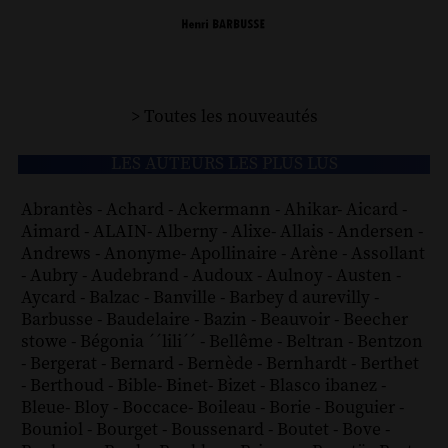
> Toutes les nouveautés
LES AUTEURS LES PLUS LUS
Abrantès
-
Achard
-
Ackermann
-
Ahikar
-
Aicard
-
Aimard
-
ALAIN
-
Alberny
-
Alixe
-
Allais
-
Andersen
-
Andrews
-
Anonyme
-
Apollinaire
-
Arène
-
Assollant
-
Aubry
-
Audebrand
-
Audoux
-
Aulnoy
-
Austen
-
Aycard
-
Balzac
-
Banville
-
Barbey d aurevilly
-
Barbusse
-
Baudelaire
-
Bazin
-
Beauvoir
-
Beecher
stowe
-
Bégonia ´´lili´´
-
Bellême
-
Beltran
-
Bentzon
-
Bergerat
-
Bernard
-
Bernède
-
Bernhardt
-
Berthet
-
Berthoud
-
Bible
-
Binet
-
Bizet
-
Blasco ibanez
-
Bleue
-
Bloy
-
Boccace
-
Boileau
-
Borie
-
Bouguier
-
Bouniol
-
Bourget
-
Boussenard
-
Boutet
-
Bove
-