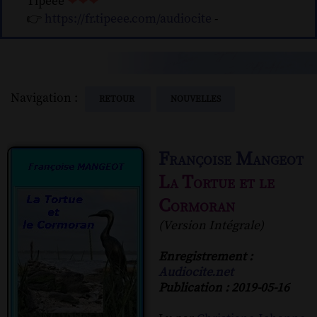
Tipeee
❤❤❤
👉
https://fr.tipeee.com/audiocite
-
Navigation :
RETOUR
NOUVELLES
Françoise Mangeot
La Tortue et le
Cormoran
(Version Intégrale)
Enregistrement :
Audiocite.net
Publication : 2019-05-16