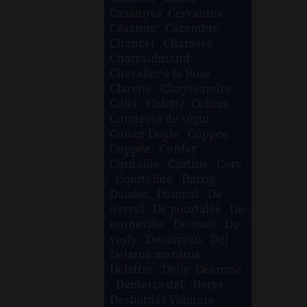
Casanova
-
Cervantes
-
Césanne
-
Cézembre
-
Chancel
-
Charasse
-
Chateaubriand
-
Chevalier à la Rose
-
Claretie
-
Claryssandre
-
Colet
-
Colette
-
Collins
-
Comtesse de ségur
-
Conan Doyle
-
Coppee
-
Coppée
-
Corday
-
Corneille
-
Corthis
-
Cory
-
Courteline
-
Darrig
-
Daudet
-
Daumal
-
De
nerval
-
De pourtalès
-
De
renneville
-
De staël
-
De
vesly
-
Decarreau
-
Del
-
Delarue mardrus
-
Delattre
-
Delly
-
Delorme
-
Demercastel
-
Derys
-
Desbordes Valmore
-