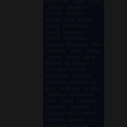
Giraudoux
-
Gogol
-
Gorki
-
Gozlan
-
Gragnon
-
Gréville
-
Grimm
-
Guimet
-
Gyp
-
Halévy
-
Hardy
-
Hawthorne
-
Hearn
-
Hermant
-
Hirsch
-
Hoffmann
-
Homère
-
Houssaye
-
Huc
-
Huchon
-
Hugo
-
Irving
-
Jaloux
-
James
-
Janin
-
Kipling
-
La bruyère
-
La
Fontaine
-
Lacroix
-
Lamartine
-
Larguier
-
Lavisse et rambaud
-
Le
Braz
-
Le Rouge
-
Le roux
-
Leblanc
-
Leconte de
Lisle
-
Lecoq
-
Legrand
-
Lemaître
-
Leopardi
-
Leprince de Beaumont
-
Lermina
-
Leroux
-
Les
1001 nuits
-
Lesclide
-