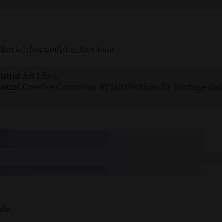
e_Burle_(Recueil)/La_Banlieue
ontrat
Art Libre
.
ontrat
Creative Commons BY (attribution) SA (Partage da
xte.