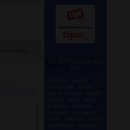
ns les mêmes
LES AUTEURS LES PLUS
LUS
Abrantès
-
Achard
-
Ackermann
-
Ahikar
-
Aicard
-
Aimard
-
ALAIN
-
Alberny
-
Alixe
-
Allais
-
Andersen
-
Andrews
-
Anonyme
-
Apollinaire
-
Arène
-
Assollant
-
Aubry
-
Audebrand
-
Audoux
-