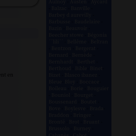
Aulnoy
-
Austen
-
Aycard
-
Balzac
-
Banville
-
Barbey d aurevilly
-
Barbusse
-
Baudelaire
-
Bazin
-
Beauvoir
-
Beecher stowe
-
Bégonia
´´lili´´
-
Bellême
-
Beltran
-
Bentzon
-
Bergerat
-
Bernard
-
Bernède
-
Bernhardt
-
Berthet
-
Berthoud
-
Bible
-
Binet
-
ent en
Bizet
-
Blasco ibanez
-
Bleue
-
Bloy
-
Boccace
-
Boileau
-
Borie
-
Bouguier
-
Bouniol
-
Bourget
-
Boussenard
-
Boutet
-
Bove
-
Boylesve
-
Brada
-
Braddon
-
Bringer
-
Brontë
-
Brot
-
Bruant
-
Brussolo
-
Burney
-
Cabanès
-
Cabot
-