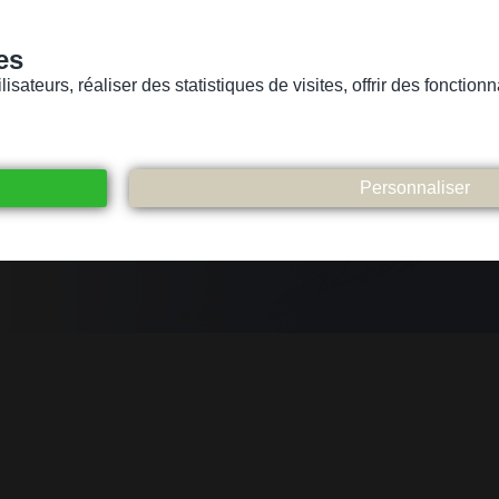
es
sateurs, réaliser des statistiques de visites, offrir des fonctio
Version pour personnes mal-voyantes ou non-voyantes
ices
Suivez-nous
Participez
Contact