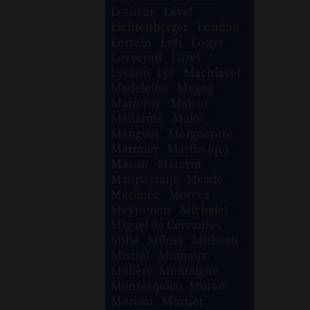
Lesueur
-
Level
-
Lichtenberger
-
London
-
Lorrain
-
Loti
-
Louÿs
-
Lovecraft
-
Luzel
-
Lycaon
-
Lys
-
Machiavel
-
Madeleine
-
Magog
-
Maizeroy
-
Malcor
-
Mallarmé
-
Malot
-
Mangeot
-
Margueritte
-
Marmier
-
Martin (qc)
-
Mason
-
Maturin
-
Maupassant
-
Meade
-
Mérimée
-
Mervez
-
Meyronein
-
Michelet
-
Miguel de Cervantes
-
Mille
-
Milosz
-
Mirbeau
-
Mistral
-
Moinaux
-
Molière
-
Montaigne
-
Montesquieu
-
Moran
-
Moreau
-
Mortier
-