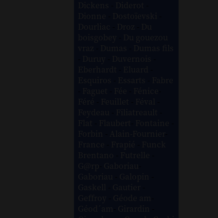
Dickens
-
Diderot
-
Dionne
-
Dostoïevski
-
Dourliac
-
Droz
-
Du
boisgobey
-
Du gouezou
vraz
-
Dumas
-
Dumas fils
-
Duruy
-
Duvernois
-
Eberhardt
-
Eluard
-
Esquiros
-
Essarts
-
Fabre
-
Faguet
-
Fée
-
Fénice
-
Féré
-
Feuillet
-
Féval
-
Feydeau
-
Filiatreault
-
Flat
-
Flaubert
-
Fontaine
-
Forbin
-
Alain-Fournier
-
France
-
Frapié
-
Funck
Brentano
-
Futrelle
-
G@rp
-
Gaboriau
-
Gaboriau
-
Galopin
-
Gaskell
-
Gautier
-
Geffroy
-
Géode am
-
Géod´am
-
Girardin
-