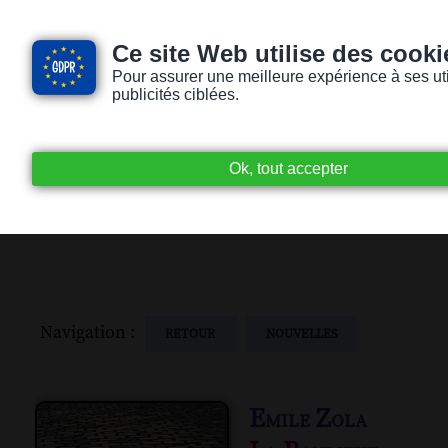
Ce site Web utilise des cooki
Pour assurer une meilleure expérience à ses utili
publicités ciblées.
Accueil
Livres audio
Lecteurs / Lectr
Navigation :
RETOUR
NOUVELLES
Emile Zola