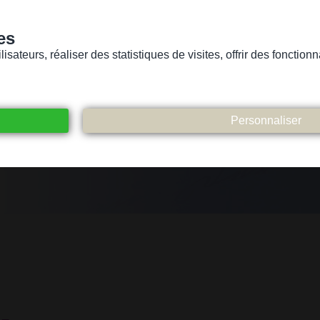
es
sateurs, réaliser des statistiques de visites, offrir des fonctio
Version pour personnes mal-voyantes ou non-voyantes
ices
Suivez-nous
Participez
Contact