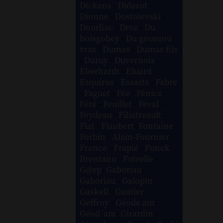
Dickens
-
Diderot
-
Dionne
-
Dostoïevski
-
Dourliac
-
Droz
-
Du
boisgobey
-
Du gouezou
vraz
-
Dumas
-
Dumas fils
-
Duruy
-
Duvernois
-
Eberhardt
-
Eluard
-
Esquiros
-
Essarts
-
Fabre
-
Faguet
-
Fée
-
Fénice
-
Féré
-
Feuillet
-
Féval
-
Feydeau
-
Filiatreault
-
Flat
-
Flaubert
-
Fontaine
-
Forbin
-
Alain-Fournier
-
France
-
Frapié
-
Funck
Brentano
-
Futrelle
-
G@rp
-
Gaboriau
-
Gaboriau
-
Galopin
-
Gaskell
-
Gautier
-
Geffroy
-
Géode am
-
Géod´am
-
Girardin
-