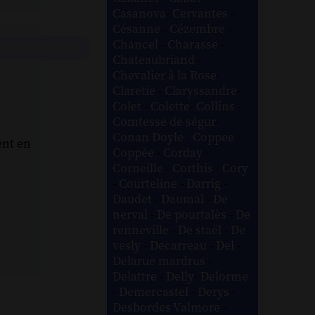
Casanova
-
Cervantes
-
Césanne
-
Cézembre
-
Chancel
-
Charasse
-
Chateaubriand
-
Chevalier à la Rose
-
Claretie
-
Claryssandre
-
Colet
-
Colette
-
Collins
-
Comtesse de ségur
-
Conan Doyle
-
Coppee
-
ent en
Coppée
-
Corday
-
Corneille
-
Corthis
-
Cory
-
Courteline
-
Darrig
-
Daudet
-
Daumal
-
De
nerval
-
De pourtalès
-
De
renneville
-
De staël
-
De
vesly
-
Decarreau
-
Del
-
Delarue mardrus
-
Delattre
-
Delly
-
Delorme
-
Demercastel
-
Derys
-
Desbordes Valmore
-