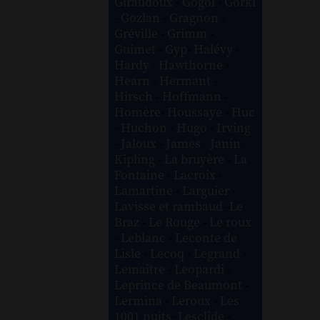
Giraudoux
-
Gogol
-
Gorki
-
Gozlan
-
Gragnon
-
Gréville
-
Grimm
-
Guimet
-
Gyp
-
Halévy
-
Hardy
-
Hawthorne
-
Hearn
-
Hermant
-
Hirsch
-
Hoffmann
-
Homère
-
Houssaye
-
Huc
-
Huchon
-
Hugo
-
Irving
-
Jaloux
-
James
-
Janin
-
Kipling
-
La bruyère
-
La
Fontaine
-
Lacroix
-
Lamartine
-
Larguier
-
Lavisse et rambaud
-
Le
Braz
-
Le Rouge
-
Le roux
-
Leblanc
-
Leconte de
Lisle
-
Lecoq
-
Legrand
-
Lemaître
-
Leopardi
-
Leprince de Beaumont
-
Lermina
-
Leroux
-
Les
1001 nuits
-
Lesclide
-