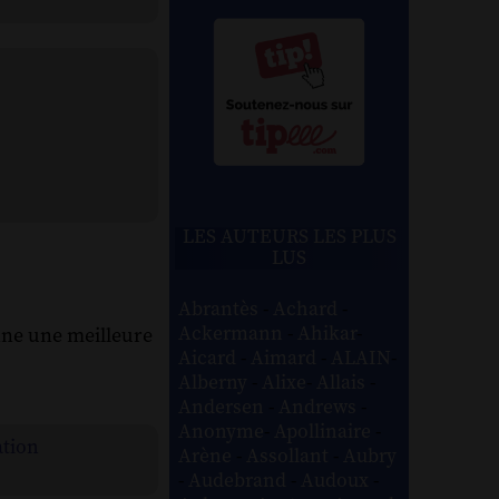
LES AUTEURS LES PLUS
LUS
Abrantès
-
Achard
-
Ackermann
-
Ahikar
-
onne une meilleure
Aicard
-
Aimard
-
ALAIN
-
Alberny
-
Alixe
-
Allais
-
Andersen
-
Andrews
-
Anonyme
-
Apollinaire
-
ation
Arène
-
Assollant
-
Aubry
-
Audebrand
-
Audoux
-