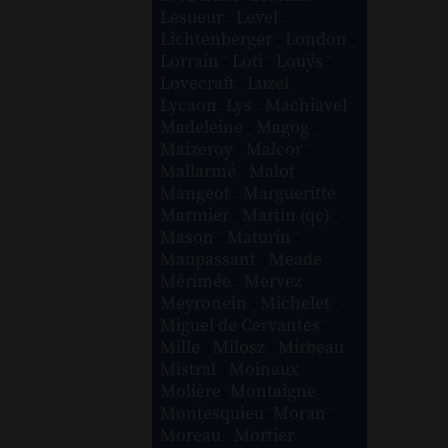
Lesueur
-
Level
-
Lichtenberger
-
London
-
Lorrain
-
Loti
-
Louÿs
-
Lovecraft
-
Luzel
-
Lycaon
-
Lys
-
Machiavel
-
Madeleine
-
Magog
-
Maizeroy
-
Malcor
-
Mallarmé
-
Malot
-
Mangeot
-
Margueritte
-
Marmier
-
Martin (qc)
-
Mason
-
Maturin
-
Maupassant
-
Meade
-
Mérimée
-
Mervez
-
Meyronein
-
Michelet
-
Miguel de Cervantes
-
Mille
-
Milosz
-
Mirbeau
-
Mistral
-
Moinaux
-
Molière
-
Montaigne
-
Montesquieu
-
Moran
-
Moreau
-
Mortier
-