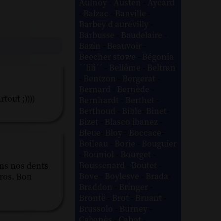
Aulnoy
-
Austen
-
Aycard
-
Balzac
-
Banville
-
Barbey d aurevilly
-
Barbusse
-
Baudelaire
-
Bazin
-
Beauvoir
-
Beecher stowe
-
Bégonia
´´lili´´
-
Bellême
-
Beltran
-
Bentzon
-
Bergerat
-
Bernard
-
Bernède
-
tout ;))))
Bernhardt
-
Berthet
-
Berthoud
-
Bible
-
Binet
-
Bizet
-
Blasco ibanez
-
Bleue
-
Bloy
-
Boccace
-
Boileau
-
Borie
-
Bouguier
-
Bouniol
-
Bourget
-
Boussenard
-
Boutet
-
ons nos dents
Bove
-
Boylesve
-
Brada
-
uros. Bon
Braddon
-
Bringer
-
Brontë
-
Brot
-
Bruant
-
Brussolo
-
Burney
-
Cabanès
-
Cabot
-