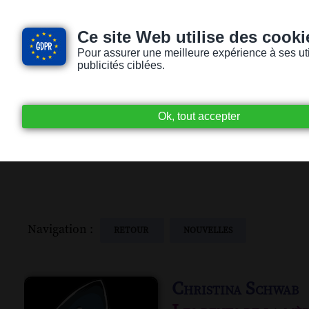
Ce site Web utilise des cooki
Pour assurer une meilleure expérience à ses utili
publicités ciblées.
Accueil
Livres audio
Lecteurs / Lectr
Navigation :
RETOUR
NOUVELLES
Christina Schwab