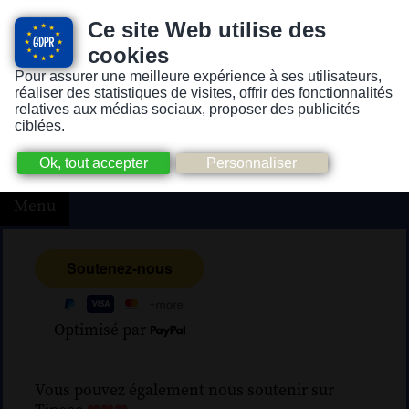
Ce site Web utilise des
cookies
Pour assurer une meilleure expérience à ses utilisateurs,
Version pour personnes mal-voyantes ou non-voyantes
réaliser des statistiques de visites, offrir des fonctionnalités
relatives aux médias sociaux, proposer des publicités
ciblées.
Menu
Optimisé par
Vous pouvez également nous soutenir sur