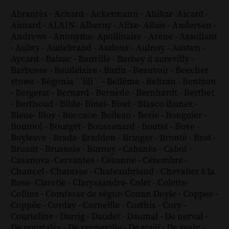
Abrantès
-
Achard
-
Ackermann
-
Ahikar
-
Aicard
-
Aimard
-
ALAIN
-
Alberny
-
Alixe
-
Allais
-
Andersen
-
Andrews
-
Anonyme
-
Apollinaire
-
Arène
-
Assollant
-
Aubry
-
Audebrand
-
Audoux
-
Aulnoy
-
Austen
-
Aycard
-
Balzac
-
Banville
-
Barbey d aurevilly
-
Barbusse
-
Baudelaire
-
Bazin
-
Beauvoir
-
Beecher
stowe
-
Bégonia ´´lili´´
-
Bellême
-
Beltran
-
Bentzon
-
Bergerat
-
Bernard
-
Bernède
-
Bernhardt
-
Berthet
-
Berthoud
-
Bible
-
Binet
-
Bizet
-
Blasco ibanez
-
Bleue
-
Bloy
-
Boccace
-
Boileau
-
Borie
-
Bouguier
-
Bouniol
-
Bourget
-
Boussenard
-
Boutet
-
Bove
-
Boylesve
-
Brada
-
Braddon
-
Bringer
-
Brontë
-
Brot
-
Bruant
-
Brussolo
-
Burney
-
Cabanès
-
Cabot
-
Casanova
-
Cervantes
-
Césanne
-
Cézembre
-
Chancel
-
Charasse
-
Chateaubriand
-
Chevalier à la
Rose
-
Claretie
-
Claryssandre
-
Colet
-
Colette
-
Collins
-
Comtesse de ségur
-
Conan Doyle
-
Coppee
-
Coppée
-
Corday
-
Corneille
-
Corthis
-
Cory
-
Courteline
-
Darrig
-
Daudet
-
Daumal
-
De nerval
-
De pourtalès
-
De renneville
-
De staël
-
De vesly
-