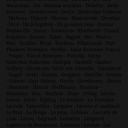
Decarreau
-
Del
-
Delarue mardrus
-
Delattre
-
Delly
-
Delorme
-
Demercastel
-
Derys
-
Desbordes Valmore
-
Dickens
-
Diderot
-
Dionne
-
Dostoïevski
-
Dourliac
-
Droz
-
Du boisgobey
-
Du gouezou vraz
-
Dumas
-
Dumas fils
-
Duruy
-
Duvernois
-
Eberhardt
-
Eluard
-
Esquiros
-
Essarts
-
Fabre
-
Faguet
-
Fée
-
Fénice
-
Féré
-
Feuillet
-
Féval
-
Feydeau
-
Filiatreault
-
Flat
-
Flaubert
-
Fontaine
-
Forbin
-
Alain-Fournier
-
France
-
Frapié
-
Funck Brentano
-
Futrelle
-
G@rp
-
Gaboriau
-
Gaboriau
-
Galopin
-
Gaskell
-
Gautier
-
Geffroy
-
Géode am
-
Géod´am
-
Girardin
-
Giraudoux
-
Gogol
-
Gorki
-
Gozlan
-
Gragnon
-
Gréville
-
Grimm
-
Guimet
-
Gyp
-
Halévy
-
Hardy
-
Hawthorne
-
Hearn
-
Hermant
-
Hirsch
-
Hoffmann
-
Homère
-
Houssaye
-
Huc
-
Huchon
-
Hugo
-
Irving
-
Jaloux
-
James
-
Janin
-
Kipling
-
La bruyère
-
La Fontaine
-
Lacroix
-
Lamartine
-
Larguier
-
Lavisse et rambaud
-
Le Braz
-
Le Rouge
-
Le roux
-
Leblanc
-
Leconte de
Lisle
-
Lecoq
-
Legrand
-
Lemaître
-
Leopardi
-
Leprince de Beaumont
-
Lermina
-
Leroux
-
Les