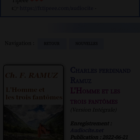
Tipeee
❤❤❤
👉
https://fr.tipeee.com/audiocite
-
Navigation :
RETOUR
NOUVELLES
Charles ferdinand
Ramuz
L'Homme et les
trois fantômes
(Version Intégrale)
Enregistrement :
Audiocite.net
Publication : 2022-06-21