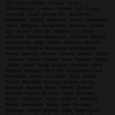
1001 nuits
-
Lesclide
-
Lesueur
-
Level
-
Lichtenberger
-
London
-
Lorrain
-
Loti
-
Louÿs
-
Lovecraft
-
Luzel
-
Lycaon
-
Lys
-
Machiavel
-
Madeleine
-
Magog
-
Maizeroy
-
Malcor
-
Mallarmé
-
Malot
-
Mangeot
-
Margueritte
-
Marmier
-
Martin
(qc)
-
Mason
-
Maturin
-
Maupassant
-
Meade
-
Mérimée
-
Mervez
-
Meyronein
-
Michelet
-
Miguel
de Cervantes
-
Mille
-
Milosz
-
Mirbeau
-
Mistral
-
Moinaux
-
Molière
-
Montaigne
-
Montesquieu
-
Moran
-
Moreau
-
Mortier
-
Moselli
-
Musset
-
Naïmi
-
Navarre
-
Nerval
-
Nicolaï
-
Nion
-
Noailles
-
Nodier
-
Orain
-
Orczy
-
Ouida
-
Ourgant
-
Pacherie
-
Pavie
-
Pergaud
-
Perrault
-
Pitre
-
Poe
-
Ponson du terrail
-
Pouchkine
-
Proust
-
Pucciano
-
Pujol
-
Qaderi
-
Racine
-
Radcliffe
-
Rameau
-
Ramuz
-
Reclus
-
Reibrach
-
Renard
-
Reuzé
-
Révoil
-
Richard
-
Richard - Gaston
-
Richepin
-
Rilke
-
Rimbaud
-
Robert
-
Rochefort
-
Roger
-
Rolland
-
Ronsard
-
Rosny
-
Rosny aîné
-
Rosny_aîné
-
Rostand
-
Rousseau
-
Sacher masoch
-
Sade
-
Saint victor
-