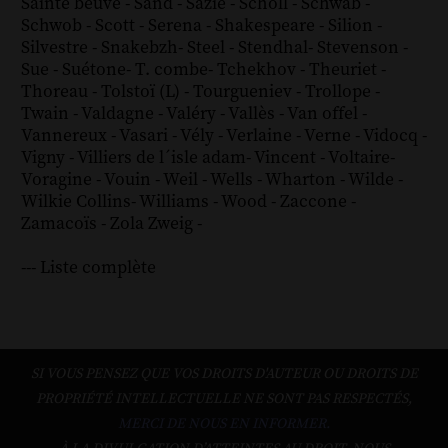
Sainte beuve
-
Sand
-
Sazie
-
Scholl
-
Schwab
-
Schwob
-
Scott
-
Serena
-
Shakespeare
-
Silion
-
Silvestre
-
Snakebzh
-
Steel
-
Stendhal
-
Stevenson
-
Sue
-
Suétone
-
T. combe
-
Tchekhov
-
Theuriet
-
Thoreau
-
Tolstoï (L)
-
Tourgueniev
-
Trollope
-
Twain
-
Valdagne
-
Valéry
-
Vallès
-
Van offel
-
Vannereux
-
Vasari
-
Vély
-
Verlaine
-
Verne
-
Vidocq
-
Vigny
-
Villiers de l´isle adam
-
Vincent
-
Voltaire
-
Voragine
-
Vouin
-
Weil
-
Wells
-
Wharton
-
Wilde
-
Wilkie Collins
-
Williams
-
Wood
-
Zaccone
-
Zamacoïs
-
Zola
Zweig
-
--- Liste complète
SI VOUS PENSEZ QUE VOS DROITS D'AUTEUR OU DROITS DE
PROPRIÉTÉ INTELLECTUELLE NE SONT PAS RESPECTÉS,
MERCI DE NOUS EN INFORMER.