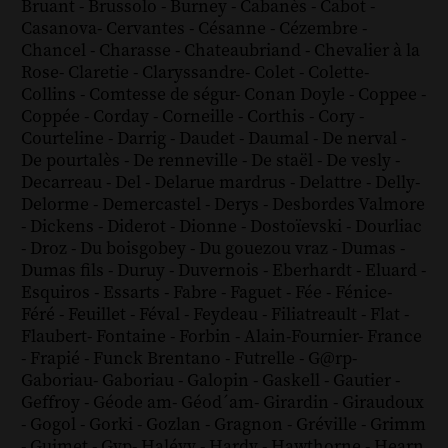
Bruant
-
Brussolo
-
Burney
-
Cabanès
-
Cabot
-
Casanova
-
Cervantes
-
Césanne
-
Cézembre
-
Chancel
-
Charasse
-
Chateaubriand
-
Chevalier à la
Rose
-
Claretie
-
Claryssandre
-
Colet
-
Colette
-
Collins
-
Comtesse de ségur
-
Conan Doyle
-
Coppee
-
Coppée
-
Corday
-
Corneille
-
Corthis
-
Cory
-
Courteline
-
Darrig
-
Daudet
-
Daumal
-
De nerval
-
De pourtalès
-
De renneville
-
De staël
-
De vesly
-
Decarreau
-
Del
-
Delarue mardrus
-
Delattre
-
Delly
-
Delorme
-
Demercastel
-
Derys
-
Desbordes Valmore
-
Dickens
-
Diderot
-
Dionne
-
Dostoïevski
-
Dourliac
-
Droz
-
Du boisgobey
-
Du gouezou vraz
-
Dumas
-
Dumas fils
-
Duruy
-
Duvernois
-
Eberhardt
-
Eluard
-
Esquiros
-
Essarts
-
Fabre
-
Faguet
-
Fée
-
Fénice
-
Féré
-
Feuillet
-
Féval
-
Feydeau
-
Filiatreault
-
Flat
-
Flaubert
-
Fontaine
-
Forbin
-
Alain-Fournier
-
France
-
Frapié
-
Funck Brentano
-
Futrelle
-
G@rp
-
Gaboriau
-
Gaboriau
-
Galopin
-
Gaskell
-
Gautier
-
Geffroy
-
Géode am
-
Géod´am
-
Girardin
-
Giraudoux
-
Gogol
-
Gorki
-
Gozlan
-
Gragnon
-
Gréville
-
Grimm
-
Guimet
-
Gyp
-
Halévy
-
Hardy
-
Hawthorne
-
Hearn