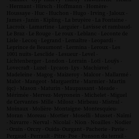
-
Hermant
-
Hirsch
-
Hoffmann
-
Homère
-
Houssaye
-
Huc
-
Huchon
-
Hugo
-
Irving
-
Jaloux
-
James
-
Janin
-
Kipling
-
La bruyère
-
La Fontaine
-
Lacroix
-
Lamartine
-
Larguier
-
Lavisse et rambaud
-
Le Braz
-
Le Rouge
-
Le roux
-
Leblanc
-
Leconte de
Lisle
-
Lecoq
-
Legrand
-
Lemaître
-
Leopardi
-
Leprince de Beaumont
-
Lermina
-
Leroux
-
Les
1001 nuits
-
Lesclide
-
Lesueur
-
Level
-
Lichtenberger
-
London
-
Lorrain
-
Loti
-
Louÿs
-
Lovecraft
-
Luzel
-
Lycaon
-
Lys
-
Machiavel
-
Madeleine
-
Magog
-
Maizeroy
-
Malcor
-
Mallarmé
-
Malot
-
Mangeot
-
Margueritte
-
Marmier
-
Martin
(qc)
-
Mason
-
Maturin
-
Maupassant
-
Meade
-
Mérimée
-
Mervez
-
Meyronein
-
Michelet
-
Miguel
de Cervantes
-
Mille
-
Milosz
-
Mirbeau
-
Mistral
-
Moinaux
-
Molière
-
Montaigne
-
Montesquieu
-
Moran
-
Moreau
-
Mortier
-
Moselli
-
Musset
-
Naïmi
-
Navarre
-
Nerval
-
Nicolaï
-
Nion
-
Noailles
-
Nodier
-
Orain
-
Orczy
-
Ouida
-
Ourgant
-
Pacherie
-
Pavie
-
Pergaud
-
Perrault
-
Pitre
-
Poe
-
Ponson du terrail
-