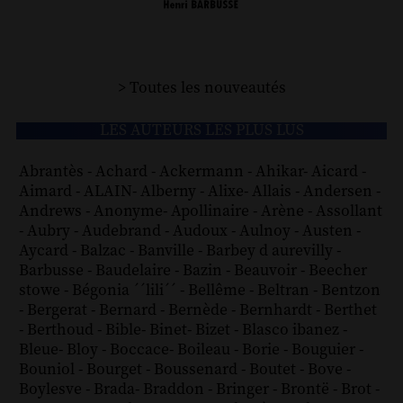
> Toutes les nouveautés
LES AUTEURS LES PLUS LUS
Abrantès
-
Achard
-
Ackermann
-
Ahikar
-
Aicard
-
Aimard
-
ALAIN
-
Alberny
-
Alixe
-
Allais
-
Andersen
-
Andrews
-
Anonyme
-
Apollinaire
-
Arène
-
Assollant
-
Aubry
-
Audebrand
-
Audoux
-
Aulnoy
-
Austen
-
Aycard
-
Balzac
-
Banville
-
Barbey d aurevilly
-
Barbusse
-
Baudelaire
-
Bazin
-
Beauvoir
-
Beecher
stowe
-
Bégonia ´´lili´´
-
Bellême
-
Beltran
-
Bentzon
-
Bergerat
-
Bernard
-
Bernède
-
Bernhardt
-
Berthet
-
Berthoud
-
Bible
-
Binet
-
Bizet
-
Blasco ibanez
-
Bleue
-
Bloy
-
Boccace
-
Boileau
-
Borie
-
Bouguier
-
Bouniol
-
Bourget
-
Boussenard
-
Boutet
-
Bove
-
Boylesve
-
Brada
-
Braddon
-
Bringer
-
Brontë
-
Brot
-