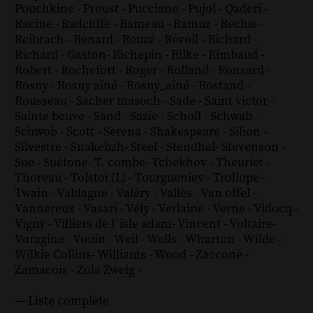
Pouchkine
-
Proust
-
Pucciano
-
Pujol
-
Qaderi
-
Racine
-
Radcliffe
-
Rameau
-
Ramuz
-
Reclus
-
Reibrach
-
Renard
-
Reuzé
-
Révoil
-
Richard
-
Richard - Gaston
-
Richepin
-
Rilke
-
Rimbaud
-
Robert
-
Rochefort
-
Roger
-
Rolland
-
Ronsard
-
Rosny
-
Rosny aîné
-
Rosny_aîné
-
Rostand
-
Rousseau
-
Sacher masoch
-
Sade
-
Saint victor
-
Sainte beuve
-
Sand
-
Sazie
-
Scholl
-
Schwab
-
Schwob
-
Scott
-
Serena
-
Shakespeare
-
Silion
-
Silvestre
-
Snakebzh
-
Steel
-
Stendhal
-
Stevenson
-
Sue
-
Suétone
-
T. combe
-
Tchekhov
-
Theuriet
-
Thoreau
-
Tolstoï (L)
-
Tourgueniev
-
Trollope
-
Twain
-
Valdagne
-
Valéry
-
Vallès
-
Van offel
-
Vannereux
-
Vasari
-
Vély
-
Verlaine
-
Verne
-
Vidocq
-
Vigny
-
Villiers de l´isle adam
-
Vincent
-
Voltaire
-
Voragine
-
Vouin
-
Weil
-
Wells
-
Wharton
-
Wilde
-
Wilkie Collins
-
Williams
-
Wood
-
Zaccone
-
Zamacoïs
-
Zola
Zweig
-
--- Liste complète