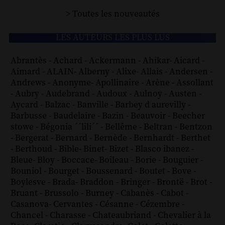
> Toutes les nouveautés
LES AUTEURS LES PLUS LUS
Abrantès
-
Achard
-
Ackermann
-
Ahikar
-
Aicard
-
Aimard
-
ALAIN
-
Alberny
-
Alixe
-
Allais
-
Andersen
-
Andrews
-
Anonyme
-
Apollinaire
-
Arène
-
Assollant
-
Aubry
-
Audebrand
-
Audoux
-
Aulnoy
-
Austen
-
Aycard
-
Balzac
-
Banville
-
Barbey d aurevilly
-
Barbusse
-
Baudelaire
-
Bazin
-
Beauvoir
-
Beecher
stowe
-
Bégonia ´´lili´´
-
Bellême
-
Beltran
-
Bentzon
-
Bergerat
-
Bernard
-
Bernède
-
Bernhardt
-
Berthet
-
Berthoud
-
Bible
-
Binet
-
Bizet
-
Blasco ibanez
-
Bleue
-
Bloy
-
Boccace
-
Boileau
-
Borie
-
Bouguier
-
Bouniol
-
Bourget
-
Boussenard
-
Boutet
-
Bove
-
Boylesve
-
Brada
-
Braddon
-
Bringer
-
Brontë
-
Brot
-
Bruant
-
Brussolo
-
Burney
-
Cabanès
-
Cabot
-
Casanova
-
Cervantes
-
Césanne
-
Cézembre
-
Chancel
-
Charasse
-
Chateaubriand
-
Chevalier à la