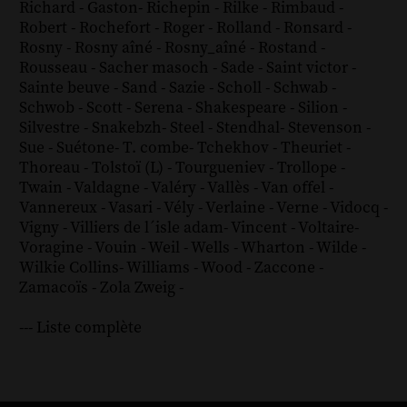
Richard - Gaston
-
Richepin
-
Rilke
-
Rimbaud
-
Robert
-
Rochefort
-
Roger
-
Rolland
-
Ronsard
-
Rosny
-
Rosny aîné
-
Rosny_aîné
-
Rostand
-
Rousseau
-
Sacher masoch
-
Sade
-
Saint victor
-
Sainte beuve
-
Sand
-
Sazie
-
Scholl
-
Schwab
-
Schwob
-
Scott
-
Serena
-
Shakespeare
-
Silion
-
Silvestre
-
Snakebzh
-
Steel
-
Stendhal
-
Stevenson
-
Sue
-
Suétone
-
T. combe
-
Tchekhov
-
Theuriet
-
Thoreau
-
Tolstoï (L)
-
Tourgueniev
-
Trollope
-
Twain
-
Valdagne
-
Valéry
-
Vallès
-
Van offel
-
Vannereux
-
Vasari
-
Vély
-
Verlaine
-
Verne
-
Vidocq
-
Vigny
-
Villiers de l´isle adam
-
Vincent
-
Voltaire
-
Voragine
-
Vouin
-
Weil
-
Wells
-
Wharton
-
Wilde
-
Wilkie Collins
-
Williams
-
Wood
-
Zaccone
-
Zamacoïs
-
Zola
Zweig
-
--- Liste complète