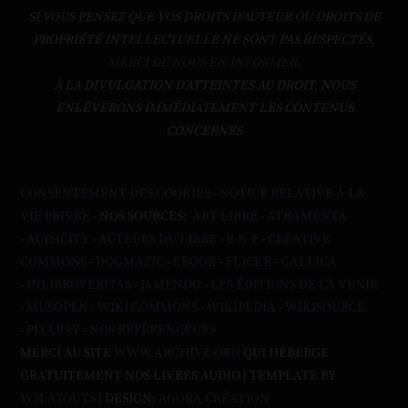
SI VOUS PENSEZ QUE VOS DROITS D'AUTEUR OU DROITS DE
PROPRIÉTÉ INTELLECTUELLE NE SONT PAS RESPECTÉS,
MERCI DE NOUS EN INFORMER.
À LA DIVULGATION D’ATTEINTES AU DROIT, NOUS
ENLÈVERONS IMMÉDIATEMENT LES CONTENUS
CONCERNÉS
CONSENTEMENT DES COOKIES
-
NOTICE RELATIVE À LA
VIE PRIVÉE
- NOS SOURCES:
ART LIBRE
-
ATRAMENTA
-
AUDACITY
-
AUTEURS DU LIBRE
-
B.N.F
-
CREATIVE
COMMONS
-
DOGMAZIC
-
EBOOK
-
FLICKR
-
GALLICA
-
INLIBROVERITAS
-
JAMENDO
-
LES ÉDITIONS DE L'À VENIR
-
MUSOPEN
-
WIKI COMMONS
-
WIKIPEDIA
-
WIKISOURCE
-
PIXABAY
-
NOS RÉFÉRENCEURS
MERCI AU SITE
WWW.ARCHIVE.ORG
QUI HÉBERGE
GRATUITEMENT NOS LIVRES AUDIO | TEMPLATE BY
W3LAYOUTS
| DESIGN:
AGORA CRÉATION