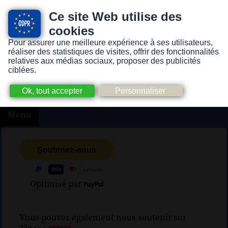
Ce site Web utilise des
cookies
Pour assurer une meilleure expérience à ses utilisateurs,
Version pour personnes mal-voyantes ou non-voyantes
réaliser des statistiques de visites, offrir des fonctionnalités
relatives aux médias sociaux, proposer des publicités
ciblées.
Menu
Optimisé par
Vous pouvez également nous soutenir sur