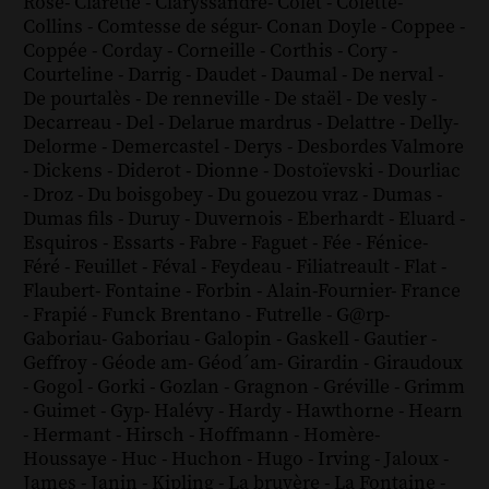
Rose
-
Claretie
-
Claryssandre
-
Colet
-
Colette
-
Collins
-
Comtesse de ségur
-
Conan Doyle
-
Coppee
-
Coppée
-
Corday
-
Corneille
-
Corthis
-
Cory
-
Courteline
-
Darrig
-
Daudet
-
Daumal
-
De nerval
-
De pourtalès
-
De renneville
-
De staël
-
De vesly
-
Decarreau
-
Del
-
Delarue mardrus
-
Delattre
-
Delly
-
Delorme
-
Demercastel
-
Derys
-
Desbordes Valmore
-
Dickens
-
Diderot
-
Dionne
-
Dostoïevski
-
Dourliac
-
Droz
-
Du boisgobey
-
Du gouezou vraz
-
Dumas
-
Dumas fils
-
Duruy
-
Duvernois
-
Eberhardt
-
Eluard
-
Esquiros
-
Essarts
-
Fabre
-
Faguet
-
Fée
-
Fénice
-
Féré
-
Feuillet
-
Féval
-
Feydeau
-
Filiatreault
-
Flat
-
Flaubert
-
Fontaine
-
Forbin
-
Alain-Fournier
-
France
-
Frapié
-
Funck Brentano
-
Futrelle
-
G@rp
-
Gaboriau
-
Gaboriau
-
Galopin
-
Gaskell
-
Gautier
-
Geffroy
-
Géode am
-
Géod´am
-
Girardin
-
Giraudoux
-
Gogol
-
Gorki
-
Gozlan
-
Gragnon
-
Gréville
-
Grimm
-
Guimet
-
Gyp
-
Halévy
-
Hardy
-
Hawthorne
-
Hearn
-
Hermant
-
Hirsch
-
Hoffmann
-
Homère
-
Houssaye
-
Huc
-
Huchon
-
Hugo
-
Irving
-
Jaloux
-
James
-
Janin
-
Kipling
-
La bruyère
-
La Fontaine
-