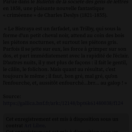
Parue dans le
Bulletin de la société des gens de lettres
en 1858, une plaisante nouvelle fantastique
« criméenne » de Charles Deslys (1821-1855).
« Le Bistraya est un farfadet, un Trilby, qui sous la
forme d'un petit cheval noir, attend au coin des bois
les piétons nocturnes, et surtout les piétons gris.
Parfois il se jette sur eux, les force à grimper sur son
dos, et part immédiatement avec la rapidité de l'éclair.
D'autres nuits, il y met plus de façons : il fait le gentil,
le câlin, le folichon. Mais quant au résultat, c'est
toujours le même ; il faut, bon gré, mal gré, qu'on
l'enfourche, et, aussitôt enfourché...brr... au galop ! »
Source:
https://gallica.bnf.fr/ark:/12148/bpt6k61480038/f124
Cet enregistrement est mis à disposition sous un
contrat
Art Libre
.