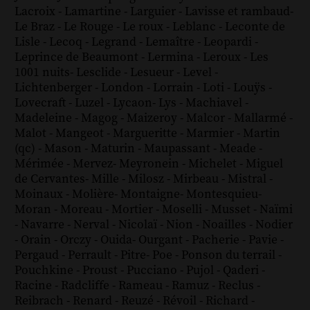
Lacroix
-
Lamartine
-
Larguier
-
Lavisse et rambaud
-
Le Braz
-
Le Rouge
-
Le roux
-
Leblanc
-
Leconte de
Lisle
-
Lecoq
-
Legrand
-
Lemaître
-
Leopardi
-
Leprince de Beaumont
-
Lermina
-
Leroux
-
Les
1001 nuits
-
Lesclide
-
Lesueur
-
Level
-
Lichtenberger
-
London
-
Lorrain
-
Loti
-
Louÿs
-
Lovecraft
-
Luzel
-
Lycaon
-
Lys
-
Machiavel
-
Madeleine
-
Magog
-
Maizeroy
-
Malcor
-
Mallarmé
-
Malot
-
Mangeot
-
Margueritte
-
Marmier
-
Martin
(qc)
-
Mason
-
Maturin
-
Maupassant
-
Meade
-
Mérimée
-
Mervez
-
Meyronein
-
Michelet
-
Miguel
de Cervantes
-
Mille
-
Milosz
-
Mirbeau
-
Mistral
-
Moinaux
-
Molière
-
Montaigne
-
Montesquieu
-
Moran
-
Moreau
-
Mortier
-
Moselli
-
Musset
-
Naïmi
-
Navarre
-
Nerval
-
Nicolaï
-
Nion
-
Noailles
-
Nodier
-
Orain
-
Orczy
-
Ouida
-
Ourgant
-
Pacherie
-
Pavie
-
Pergaud
-
Perrault
-
Pitre
-
Poe
-
Ponson du terrail
-
Pouchkine
-
Proust
-
Pucciano
-
Pujol
-
Qaderi
-
Racine
-
Radcliffe
-
Rameau
-
Ramuz
-
Reclus
-
Reibrach
-
Renard
-
Reuzé
-
Révoil
-
Richard
-