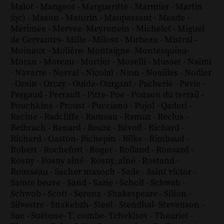
Malot
-
Mangeot
-
Margueritte
-
Marmier
-
Martin
(qc)
-
Mason
-
Maturin
-
Maupassant
-
Meade
-
Mérimée
-
Mervez
-
Meyronein
-
Michelet
-
Miguel
de Cervantes
-
Mille
-
Milosz
-
Mirbeau
-
Mistral
-
Moinaux
-
Molière
-
Montaigne
-
Montesquieu
-
Moran
-
Moreau
-
Mortier
-
Moselli
-
Musset
-
Naïmi
-
Navarre
-
Nerval
-
Nicolaï
-
Nion
-
Noailles
-
Nodier
-
Orain
-
Orczy
-
Ouida
-
Ourgant
-
Pacherie
-
Pavie
-
Pergaud
-
Perrault
-
Pitre
-
Poe
-
Ponson du terrail
-
Pouchkine
-
Proust
-
Pucciano
-
Pujol
-
Qaderi
-
Racine
-
Radcliffe
-
Rameau
-
Ramuz
-
Reclus
-
Reibrach
-
Renard
-
Reuzé
-
Révoil
-
Richard
-
Richard - Gaston
-
Richepin
-
Rilke
-
Rimbaud
-
Robert
-
Rochefort
-
Roger
-
Rolland
-
Ronsard
-
Rosny
-
Rosny aîné
-
Rosny_aîné
-
Rostand
-
Rousseau
-
Sacher masoch
-
Sade
-
Saint victor
-
Sainte beuve
-
Sand
-
Sazie
-
Scholl
-
Schwab
-
Schwob
-
Scott
-
Serena
-
Shakespeare
-
Silion
-
Silvestre
-
Snakebzh
-
Steel
-
Stendhal
-
Stevenson
-
Sue
-
Suétone
-
T. combe
-
Tchekhov
-
Theuriet
-