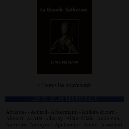
> Toutes les nouveautés
LES AUTEURS LES PLUS LUS
Abrantès
-
Achard
-
Ackermann
-
Ahikar
-
Aicard
-
Aimard
-
ALAIN
-
Alberny
-
Alixe
-
Allais
-
Andersen
-
Andrews
-
Anonyme
-
Apollinaire
-
Arène
-
Assollant