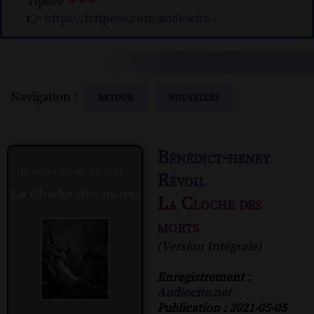
Tipeee
❤❤❤
👉
https://fr.tipeee.com/audiocite
-
Navigation :
RETOUR
NOUVELLES
Bénédict-henry
Révoil
La Cloche des
morts
(Version Intégrale)
Enregistrement :
Audiocite.net
Publication : 2021-05-05