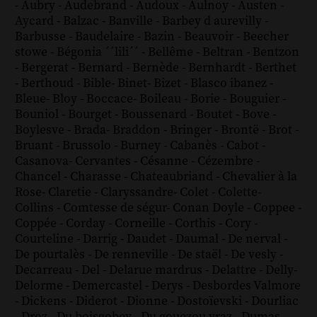
-
Aubry
-
Audebrand
-
Audoux
-
Aulnoy
-
Austen
-
Aycard
-
Balzac
-
Banville
-
Barbey d aurevilly
-
Barbusse
-
Baudelaire
-
Bazin
-
Beauvoir
-
Beecher
stowe
-
Bégonia ´´lili´´
-
Bellême
-
Beltran
-
Bentzon
-
Bergerat
-
Bernard
-
Bernède
-
Bernhardt
-
Berthet
-
Berthoud
-
Bible
-
Binet
-
Bizet
-
Blasco ibanez
-
Bleue
-
Bloy
-
Boccace
-
Boileau
-
Borie
-
Bouguier
-
Bouniol
-
Bourget
-
Boussenard
-
Boutet
-
Bove
-
Boylesve
-
Brada
-
Braddon
-
Bringer
-
Brontë
-
Brot
-
Bruant
-
Brussolo
-
Burney
-
Cabanès
-
Cabot
-
Casanova
-
Cervantes
-
Césanne
-
Cézembre
-
Chancel
-
Charasse
-
Chateaubriand
-
Chevalier à la
Rose
-
Claretie
-
Claryssandre
-
Colet
-
Colette
-
Collins
-
Comtesse de ségur
-
Conan Doyle
-
Coppee
-
Coppée
-
Corday
-
Corneille
-
Corthis
-
Cory
-
Courteline
-
Darrig
-
Daudet
-
Daumal
-
De nerval
-
De pourtalès
-
De renneville
-
De staël
-
De vesly
-
Decarreau
-
Del
-
Delarue mardrus
-
Delattre
-
Delly
-
Delorme
-
Demercastel
-
Derys
-
Desbordes Valmore
-
Dickens
-
Diderot
-
Dionne
-
Dostoïevski
-
Dourliac
-
Droz
-
Du boisgobey
-
Du gouezou vraz
-
Dumas
-