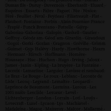
Dumas fils
-
Duruy
-
Duvernois
-
Eberhardt
-
Eluard
-
Esquiros
-
Essarts
-
Fabre
-
Faguet
-
Fée
-
Fénice
-
Féré
-
Feuillet
-
Féval
-
Feydeau
-
Filiatreault
-
Flat
-
Flaubert
-
Fontaine
-
Forbin
-
Alain-Fournier
-
France
-
Frapié
-
Funck Brentano
-
Futrelle
-
G@rp
-
Gaboriau
-
Gaboriau
-
Galopin
-
Gaskell
-
Gautier
-
Geffroy
-
Géode am
-
Géod´am
-
Girardin
-
Giraudoux
-
Gogol
-
Gorki
-
Gozlan
-
Gragnon
-
Gréville
-
Grimm
-
Guimet
-
Gyp
-
Halévy
-
Hardy
-
Hawthorne
-
Hearn
-
Hermant
-
Hirsch
-
Hoffmann
-
Homère
-
Houssaye
-
Huc
-
Huchon
-
Hugo
-
Irving
-
Jaloux
-
James
-
Janin
-
Kipling
-
La bruyère
-
La Fontaine
-
Lacroix
-
Lamartine
-
Larguier
-
Lavisse et rambaud
-
Le Braz
-
Le Rouge
-
Le roux
-
Leblanc
-
Leconte de
Lisle
-
Lecoq
-
Legrand
-
Lemaître
-
Leopardi
-
Leprince de Beaumont
-
Lermina
-
Leroux
-
Les
1001 nuits
-
Lesclide
-
Lesueur
-
Level
-
Lichtenberger
-
London
-
Lorrain
-
Loti
-
Louÿs
-
Lovecraft
-
Luzel
-
Lycaon
-
Lys
-
Machiavel
-
Madeleine
-
Magog
-
Maizeroy
-
Malcor
-
Mallarmé
-