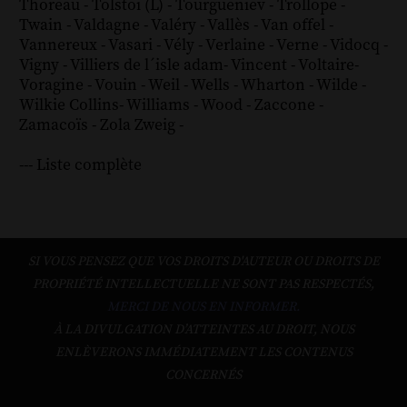
Thoreau
-
Tolstoï (L)
-
Tourgueniev
-
Trollope
-
Twain
-
Valdagne
-
Valéry
-
Vallès
-
Van offel
-
Vannereux
-
Vasari
-
Vély
-
Verlaine
-
Verne
-
Vidocq
-
Vigny
-
Villiers de l´isle adam
-
Vincent
-
Voltaire
-
Voragine
-
Vouin
-
Weil
-
Wells
-
Wharton
-
Wilde
-
Wilkie Collins
-
Williams
-
Wood
-
Zaccone
-
Zamacoïs
-
Zola
Zweig
-
--- Liste complète
SI VOUS PENSEZ QUE VOS DROITS D'AUTEUR OU DROITS DE
PROPRIÉTÉ INTELLECTUELLE NE SONT PAS RESPECTÉS,
MERCI DE NOUS EN INFORMER.
À LA DIVULGATION D’ATTEINTES AU DROIT, NOUS
ENLÈVERONS IMMÉDIATEMENT LES CONTENUS
CONCERNÉS