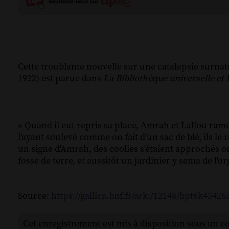
Cette troublante nouvelle sur une catalepsie surna
1922) est parue dans
La Bibliothèque universelle et 
« Quand il eut repris sa place, Amrah et Lallou rame
l'ayant soulevé comme on fait d'un sac de blé, ils l
un signe d'Amrah, des coolies s'étaient approchés on 
fosse de terre, et aussitôt un jardinier y sema de l'o
Source:
https://gallica.bnf.fr/ark:/12148/bpt6k45426
Cet enregistrement est mis à disposition sous un c