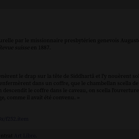
turelle par le missionnaire presbytérien genevois August
Revue suisse
en 1887.
nèrent le drap sur la tête de Siddhartâ et l'y nouèrent so
e renfermèrent dans un coffre, que le chambellan scella d
descendit le coffre dans le caveau, on scella l'ouverture
rge, comme il avait été convenu. »
3x/f252.item
ontrat
Art Libre
.