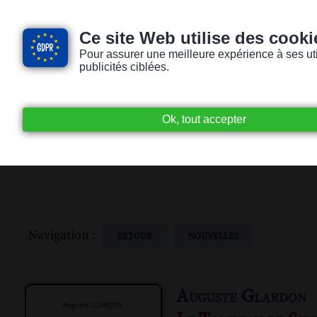
Ce site Web utilise des cooki
Pour assurer une meilleure expérience à ses utili
publicités ciblées.
Accueil
Livres audio
Lecteurs / Lectr
Navigation :
RETOUR
NOUVELLES
Auguste Glardon