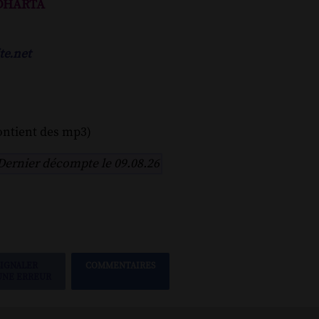
dhartâ
te.net
ontient des mp3)
Dernier décompte le 09.08.26
SIGNALER
COMMENTAIRES
UNE ERREUR