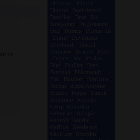
Dickens
-
Diderot
-
Dionne
-
Dostoïevski
-
Dourliac
-
Droz
-
Du
boisgobey
-
Du gouezou
vraz
-
Dumas
-
Dumas fils
-
Duruy
-
Duvernois
-
Eberhardt
-
Eluard
-
Esquiros
-
Essarts
-
Fabre
ent en
-
Faguet
-
Fée
-
Fénice
-
Féré
-
Feuillet
-
Féval
-
Feydeau
-
Filiatreault
-
Flat
-
Flaubert
-
Fontaine
-
Forbin
-
Alain-Fournier
-
France
-
Frapié
-
Funck
Brentano
-
Futrelle
-
G@rp
-
Gaboriau
-
Gaboriau
-
Galopin
-
Gaskell
-
Gautier
-
Geffroy
-
Géode am
-
Géod´am
-
Girardin
-