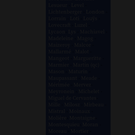
Lesueur
-
Level
-
Lichtenberger
-
London
-
Lorrain
-
Loti
-
Louÿs
-
Lovecraft
-
Luzel
-
Lycaon
-
Lys
-
Machiavel
-
Madeleine
-
Magog
-
Maizeroy
-
Malcor
-
Mallarmé
-
Malot
-
Mangeot
-
Margueritte
-
Marmier
-
Martin (qc)
-
Mason
-
Maturin
-
Maupassant
-
Meade
-
Mérimée
-
Mervez
-
Meyronein
-
Michelet
-
Miguel de Cervantes
-
Mille
-
Milosz
-
Mirbeau
-
Mistral
-
Moinaux
-
Molière
-
Montaigne
-
Montesquieu
-
Moran
-
Moreau
-
Mortier
-