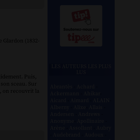
e Glardon (1832-
LES AUTEURS LES PLUS
LUS
lidement. Puis,
e son sceau. Sur
Abrantès
-
Achard
-
, on recouvrit la
Ackermann
-
Ahikar
-
Aicard
-
Aimard
-
ALAIN
-
Alberny
-
Alixe
-
Allais
-
Andersen
-
Andrews
-
Anonyme
-
Apollinaire
-
Arène
-
Assollant
-
Aubry
-
Audebrand
-
Audoux
-