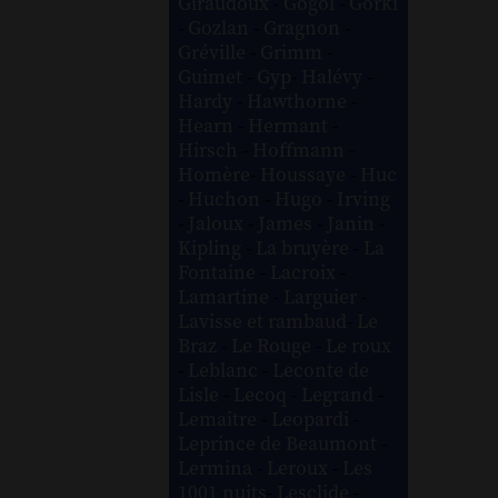
Giraudoux
-
Gogol
-
Gorki
-
Gozlan
-
Gragnon
-
Gréville
-
Grimm
-
Guimet
-
Gyp
-
Halévy
-
Hardy
-
Hawthorne
-
Hearn
-
Hermant
-
Hirsch
-
Hoffmann
-
Homère
-
Houssaye
-
Huc
-
Huchon
-
Hugo
-
Irving
-
Jaloux
-
James
-
Janin
-
Kipling
-
La bruyère
-
La
Fontaine
-
Lacroix
-
Lamartine
-
Larguier
-
Lavisse et rambaud
-
Le
Braz
-
Le Rouge
-
Le roux
-
Leblanc
-
Leconte de
Lisle
-
Lecoq
-
Legrand
-
Lemaître
-
Leopardi
-
Leprince de Beaumont
-
Lermina
-
Leroux
-
Les
1001 nuits
-
Lesclide
-