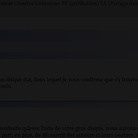
ontrat
Creative Commons BY (attribution) SA (Partage da
mon disque dur, dans lequel je vous confirme que s'y trou
entôt.
ouhaite qu'avec l'aide de votre gros disque, nous aurons e
 part, en plus, de découvrir des auteurs et leurs oeuvres.