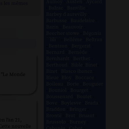
Aulnoy
-
Austen
-
Aycard
ns les mêmes
-
Balzac
-
Banville
-
Barbey d aurevilly
-
Barbusse
-
Baudelaire
-
Bazin
-
Beauvoir
-
Beecher stowe
-
Bégonia
´´lili´´
-
Bellême
-
Beltran
-
Bentzon
-
Bergerat
-
Bernard
-
Bernède
-
Bernhardt
-
Berthet
-
Berthoud
-
Bible
-
Binet
-
Bizet
-
Blasco ibanez
-
ve "Le Monde
Bleue
-
Bloy
-
Boccace
-
Boileau
-
Borie
-
Bouguier
-
Bouniol
-
Bourget
-
Boussenard
-
Boutet
-
Bove
-
Boylesve
-
Brada
-
Braddon
-
Bringer
-
Brontë
-
Brot
-
Bruant
-
n l'an 21,
Brussolo
-
Burney
-
 Cette nouvelle
Cabanès
-
Cabot
-