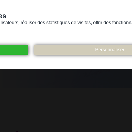
es
sateurs, réaliser des statistiques de visites, offrir des fonctio
Version pour personnes mal-voyantes ou non-voyantes
ices
Suivez-nous
Participez
Contact