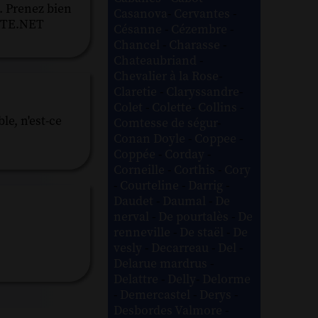
. Prenez bien
Casanova
-
Cervantes
-
OCITE.NET
Césanne
-
Cézembre
-
Chancel
-
Charasse
-
Chateaubriand
-
Chevalier à la Rose
-
Claretie
-
Claryssandre
-
Colet
-
Colette
-
Collins
-
le, n'est-ce
Comtesse de ségur
-
Conan Doyle
-
Coppee
-
Coppée
-
Corday
-
Corneille
-
Corthis
-
Cory
-
Courteline
-
Darrig
-
Daudet
-
Daumal
-
De
nerval
-
De pourtalès
-
De
renneville
-
De staël
-
De
vesly
-
Decarreau
-
Del
-
Delarue mardrus
-
Delattre
-
Delly
-
Delorme
-
Demercastel
-
Derys
-
Desbordes Valmore
-