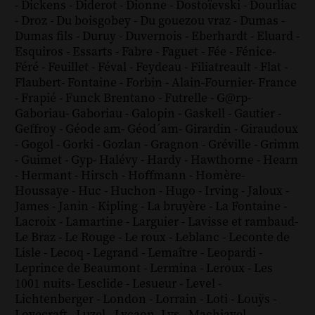
-
Dickens
-
Diderot
-
Dionne
-
Dostoïevski
-
Dourliac
-
Droz
-
Du boisgobey
-
Du gouezou vraz
-
Dumas
-
Dumas fils
-
Duruy
-
Duvernois
-
Eberhardt
-
Eluard
-
Esquiros
-
Essarts
-
Fabre
-
Faguet
-
Fée
-
Fénice
-
Féré
-
Feuillet
-
Féval
-
Feydeau
-
Filiatreault
-
Flat
-
Flaubert
-
Fontaine
-
Forbin
-
Alain-Fournier
-
France
-
Frapié
-
Funck Brentano
-
Futrelle
-
G@rp
-
Gaboriau
-
Gaboriau
-
Galopin
-
Gaskell
-
Gautier
-
Geffroy
-
Géode am
-
Géod´am
-
Girardin
-
Giraudoux
-
Gogol
-
Gorki
-
Gozlan
-
Gragnon
-
Gréville
-
Grimm
-
Guimet
-
Gyp
-
Halévy
-
Hardy
-
Hawthorne
-
Hearn
-
Hermant
-
Hirsch
-
Hoffmann
-
Homère
-
Houssaye
-
Huc
-
Huchon
-
Hugo
-
Irving
-
Jaloux
-
James
-
Janin
-
Kipling
-
La bruyère
-
La Fontaine
-
Lacroix
-
Lamartine
-
Larguier
-
Lavisse et rambaud
-
Le Braz
-
Le Rouge
-
Le roux
-
Leblanc
-
Leconte de
Lisle
-
Lecoq
-
Legrand
-
Lemaître
-
Leopardi
-
Leprince de Beaumont
-
Lermina
-
Leroux
-
Les
1001 nuits
-
Lesclide
-
Lesueur
-
Level
-
Lichtenberger
-
London
-
Lorrain
-
Loti
-
Louÿs
-
Lovecraft
-
Luzel
-
Lycaon
-
Lys
-
Machiavel
-