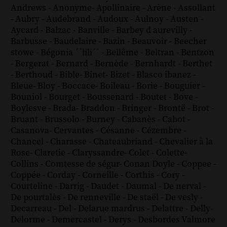
Andrews
-
Anonyme
-
Apollinaire
-
Arène
-
Assollant
-
Aubry
-
Audebrand
-
Audoux
-
Aulnoy
-
Austen
-
Aycard
-
Balzac
-
Banville
-
Barbey d aurevilly
-
Barbusse
-
Baudelaire
-
Bazin
-
Beauvoir
-
Beecher
stowe
-
Bégonia ´´lili´´
-
Bellême
-
Beltran
-
Bentzon
-
Bergerat
-
Bernard
-
Bernède
-
Bernhardt
-
Berthet
-
Berthoud
-
Bible
-
Binet
-
Bizet
-
Blasco ibanez
-
Bleue
-
Bloy
-
Boccace
-
Boileau
-
Borie
-
Bouguier
-
Bouniol
-
Bourget
-
Boussenard
-
Boutet
-
Bove
-
Boylesve
-
Brada
-
Braddon
-
Bringer
-
Brontë
-
Brot
-
Bruant
-
Brussolo
-
Burney
-
Cabanès
-
Cabot
-
Casanova
-
Cervantes
-
Césanne
-
Cézembre
-
Chancel
-
Charasse
-
Chateaubriand
-
Chevalier à la
Rose
-
Claretie
-
Claryssandre
-
Colet
-
Colette
-
Collins
-
Comtesse de ségur
-
Conan Doyle
-
Coppee
-
Coppée
-
Corday
-
Corneille
-
Corthis
-
Cory
-
Courteline
-
Darrig
-
Daudet
-
Daumal
-
De nerval
-
De pourtalès
-
De renneville
-
De staël
-
De vesly
-
Decarreau
-
Del
-
Delarue mardrus
-
Delattre
-
Delly
-
Delorme
-
Demercastel
-
Derys
-
Desbordes Valmore