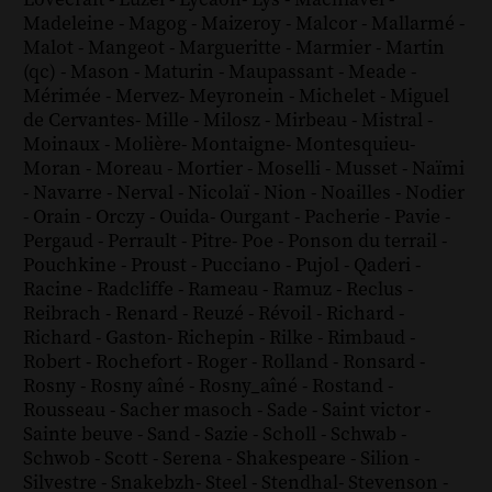
Madeleine
-
Magog
-
Maizeroy
-
Malcor
-
Mallarmé
-
Malot
-
Mangeot
-
Margueritte
-
Marmier
-
Martin
(qc)
-
Mason
-
Maturin
-
Maupassant
-
Meade
-
Mérimée
-
Mervez
-
Meyronein
-
Michelet
-
Miguel
de Cervantes
-
Mille
-
Milosz
-
Mirbeau
-
Mistral
-
Moinaux
-
Molière
-
Montaigne
-
Montesquieu
-
Moran
-
Moreau
-
Mortier
-
Moselli
-
Musset
-
Naïmi
-
Navarre
-
Nerval
-
Nicolaï
-
Nion
-
Noailles
-
Nodier
-
Orain
-
Orczy
-
Ouida
-
Ourgant
-
Pacherie
-
Pavie
-
Pergaud
-
Perrault
-
Pitre
-
Poe
-
Ponson du terrail
-
Pouchkine
-
Proust
-
Pucciano
-
Pujol
-
Qaderi
-
Racine
-
Radcliffe
-
Rameau
-
Ramuz
-
Reclus
-
Reibrach
-
Renard
-
Reuzé
-
Révoil
-
Richard
-
Richard - Gaston
-
Richepin
-
Rilke
-
Rimbaud
-
Robert
-
Rochefort
-
Roger
-
Rolland
-
Ronsard
-
Rosny
-
Rosny aîné
-
Rosny_aîné
-
Rostand
-
Rousseau
-
Sacher masoch
-
Sade
-
Saint victor
-
Sainte beuve
-
Sand
-
Sazie
-
Scholl
-
Schwab
-
Schwob
-
Scott
-
Serena
-
Shakespeare
-
Silion
-
Silvestre
-
Snakebzh
-
Steel
-
Stendhal
-
Stevenson
-