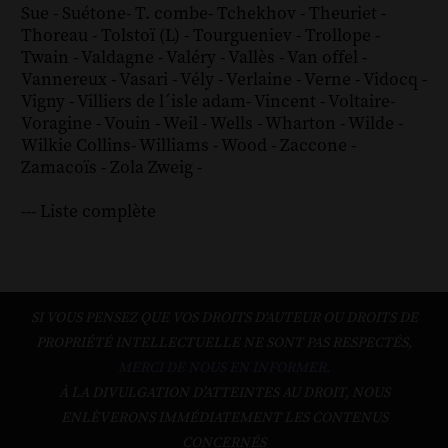
Sue
-
Suétone
-
T. combe
-
Tchekhov
-
Theuriet
-
Thoreau
-
Tolstoï (L)
-
Tourgueniev
-
Trollope
-
Twain
-
Valdagne
-
Valéry
-
Vallès
-
Van offel
-
Vannereux
-
Vasari
-
Vély
-
Verlaine
-
Verne
-
Vidocq
-
Vigny
-
Villiers de l´isle adam
-
Vincent
-
Voltaire
-
Voragine
-
Vouin
-
Weil
-
Wells
-
Wharton
-
Wilde
-
Wilkie Collins
-
Williams
-
Wood
-
Zaccone
-
Zamacoïs
-
Zola
Zweig
-
--- Liste complète
SI VOUS PENSEZ QUE VOS DROITS D'AUTEUR OU DROITS DE
PROPRIÉTÉ INTELLECTUELLE NE SONT PAS RESPECTÉS,
MERCI DE NOUS EN INFORMER.
À LA DIVULGATION D’ATTEINTES AU DROIT, NOUS
ENLÈVERONS IMMÉDIATEMENT LES CONTENUS
CONCERNÉS