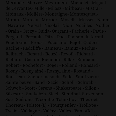
Mérimée
-
Mervez
-
Meyronein
-
Michelet
-
Miguel
de Cervantes
-
Mille
-
Milosz
-
Mirbeau
-
Mistral
-
Moinaux
-
Molière
-
Montaigne
-
Montesquieu
-
Moran
-
Moreau
-
Mortier
-
Moselli
-
Musset
-
Naïmi
-
Navarre
-
Nerval
-
Nicolaï
-
Nion
-
Noailles
-
Nodier
-
Orain
-
Orczy
-
Ouida
-
Ourgant
-
Pacherie
-
Pavie
-
Pergaud
-
Perrault
-
Pitre
-
Poe
-
Ponson du terrail
-
Pouchkine
-
Proust
-
Pucciano
-
Pujol
-
Qaderi
-
Racine
-
Radcliffe
-
Rameau
-
Ramuz
-
Reclus
-
Reibrach
-
Renard
-
Reuzé
-
Révoil
-
Richard
-
Richard - Gaston
-
Richepin
-
Rilke
-
Rimbaud
-
Robert
-
Rochefort
-
Roger
-
Rolland
-
Ronsard
-
Rosny
-
Rosny aîné
-
Rosny_aîné
-
Rostand
-
Rousseau
-
Sacher masoch
-
Sade
-
Saint victor
-
Sainte beuve
-
Sand
-
Sazie
-
Scholl
-
Schwab
-
Schwob
-
Scott
-
Serena
-
Shakespeare
-
Silion
-
Silvestre
-
Snakebzh
-
Steel
-
Stendhal
-
Stevenson
-
Sue
-
Suétone
-
T. combe
-
Tchekhov
-
Theuriet
-
Thoreau
-
Tolstoï (L)
-
Tourgueniev
-
Trollope
-
Twain
-
Valdagne
-
Valéry
-
Vallès
-
Van offel
-