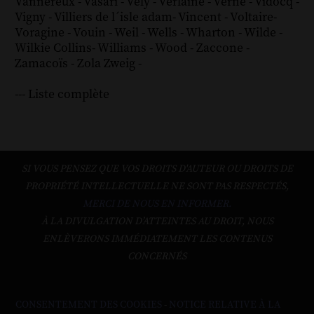
Vannereux
-
Vasari
-
Vély
-
Verlaine
-
Verne
-
Vidocq
-
Vigny
-
Villiers de l´isle adam
-
Vincent
-
Voltaire
-
Voragine
-
Vouin
-
Weil
-
Wells
-
Wharton
-
Wilde
-
Wilkie Collins
-
Williams
-
Wood
-
Zaccone
-
Zamacoïs
-
Zola
Zweig
-
--- Liste complète
SI VOUS PENSEZ QUE VOS DROITS D'AUTEUR OU DROITS DE
PROPRIÉTÉ INTELLECTUELLE NE SONT PAS RESPECTÉS,
MERCI DE NOUS EN INFORMER.
À LA DIVULGATION D’ATTEINTES AU DROIT, NOUS
ENLÈVERONS IMMÉDIATEMENT LES CONTENUS
CONCERNÉS
CONSENTEMENT DES COOKIES
-
NOTICE RELATIVE À LA