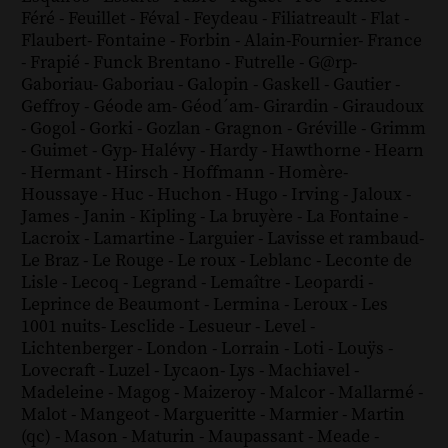
Féré
-
Feuillet
-
Féval
-
Feydeau
-
Filiatreault
-
Flat
-
Flaubert
-
Fontaine
-
Forbin
-
Alain-Fournier
-
France
-
Frapié
-
Funck Brentano
-
Futrelle
-
G@rp
-
Gaboriau
-
Gaboriau
-
Galopin
-
Gaskell
-
Gautier
-
Geffroy
-
Géode am
-
Géod´am
-
Girardin
-
Giraudoux
-
Gogol
-
Gorki
-
Gozlan
-
Gragnon
-
Gréville
-
Grimm
-
Guimet
-
Gyp
-
Halévy
-
Hardy
-
Hawthorne
-
Hearn
-
Hermant
-
Hirsch
-
Hoffmann
-
Homère
-
Houssaye
-
Huc
-
Huchon
-
Hugo
-
Irving
-
Jaloux
-
James
-
Janin
-
Kipling
-
La bruyère
-
La Fontaine
-
Lacroix
-
Lamartine
-
Larguier
-
Lavisse et rambaud
-
Le Braz
-
Le Rouge
-
Le roux
-
Leblanc
-
Leconte de
Lisle
-
Lecoq
-
Legrand
-
Lemaître
-
Leopardi
-
Leprince de Beaumont
-
Lermina
-
Leroux
-
Les
1001 nuits
-
Lesclide
-
Lesueur
-
Level
-
Lichtenberger
-
London
-
Lorrain
-
Loti
-
Louÿs
-
Lovecraft
-
Luzel
-
Lycaon
-
Lys
-
Machiavel
-
Madeleine
-
Magog
-
Maizeroy
-
Malcor
-
Mallarmé
-
Malot
-
Mangeot
-
Margueritte
-
Marmier
-
Martin
(qc)
-
Mason
-
Maturin
-
Maupassant
-
Meade
-