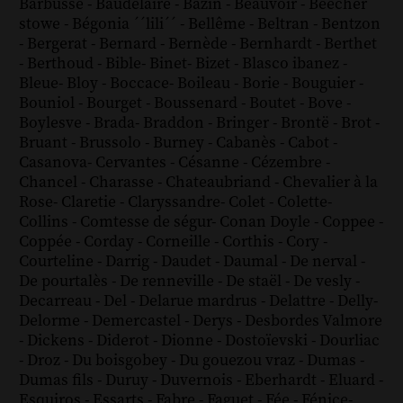
Barbusse
-
Baudelaire
-
Bazin
-
Beauvoir
-
Beecher
stowe
-
Bégonia ´´lili´´
-
Bellême
-
Beltran
-
Bentzon
-
Bergerat
-
Bernard
-
Bernède
-
Bernhardt
-
Berthet
-
Berthoud
-
Bible
-
Binet
-
Bizet
-
Blasco ibanez
-
Bleue
-
Bloy
-
Boccace
-
Boileau
-
Borie
-
Bouguier
-
Bouniol
-
Bourget
-
Boussenard
-
Boutet
-
Bove
-
Boylesve
-
Brada
-
Braddon
-
Bringer
-
Brontë
-
Brot
-
Bruant
-
Brussolo
-
Burney
-
Cabanès
-
Cabot
-
Casanova
-
Cervantes
-
Césanne
-
Cézembre
-
Chancel
-
Charasse
-
Chateaubriand
-
Chevalier à la
Rose
-
Claretie
-
Claryssandre
-
Colet
-
Colette
-
Collins
-
Comtesse de ségur
-
Conan Doyle
-
Coppee
-
Coppée
-
Corday
-
Corneille
-
Corthis
-
Cory
-
Courteline
-
Darrig
-
Daudet
-
Daumal
-
De nerval
-
De pourtalès
-
De renneville
-
De staël
-
De vesly
-
Decarreau
-
Del
-
Delarue mardrus
-
Delattre
-
Delly
-
Delorme
-
Demercastel
-
Derys
-
Desbordes Valmore
-
Dickens
-
Diderot
-
Dionne
-
Dostoïevski
-
Dourliac
-
Droz
-
Du boisgobey
-
Du gouezou vraz
-
Dumas
-
Dumas fils
-
Duruy
-
Duvernois
-
Eberhardt
-
Eluard
-
Esquiros
-
Essarts
-
Fabre
-
Faguet
-
Fée
-
Fénice
-