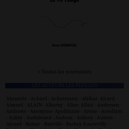
> Toutes les nouveautés
LES AUTEURS LES PLUS LUS
Abrantès
-
Achard
-
Ackermann
-
Ahikar
-
Aicard
-
Aimard
-
ALAIN
-
Alberny
-
Alixe
-
Allais
-
Andersen
-
Andrews
-
Anonyme
-
Apollinaire
-
Arène
-
Assollant
-
Aubry
-
Audebrand
-
Audoux
-
Aulnoy
-
Austen
-
Aycard
-
Balzac
-
Banville
-
Barbey d aurevilly
-