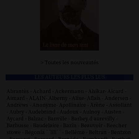
> Toutes les nouveautés
LES AUTEURS LES PLUS LUS
Abrantès
-
Achard
-
Ackermann
-
Ahikar
-
Aicard
-
Aimard
-
ALAIN
-
Alberny
-
Alixe
-
Allais
-
Andersen
-
Andrews
-
Anonyme
-
Apollinaire
-
Arène
-
Assollant
-
Aubry
-
Audebrand
-
Audoux
-
Aulnoy
-
Austen
-
Aycard
-
Balzac
-
Banville
-
Barbey d aurevilly
-
Barbusse
-
Baudelaire
-
Bazin
-
Beauvoir
-
Beecher
stowe
-
Bégonia ´´lili´´
-
Bellême
-
Beltran
-
Bentzon