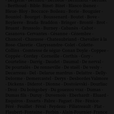
-
Bergerat
-
Bernard
-
Bernède
-
Bernhardt
-
Berthet
-
Berthoud
-
Bible
-
Binet
-
Bizet
-
Blasco ibanez
-
Bleue
-
Bloy
-
Boccace
-
Boileau
-
Borie
-
Bouguier
-
Bouniol
-
Bourget
-
Boussenard
-
Boutet
-
Bove
-
Boylesve
-
Brada
-
Braddon
-
Bringer
-
Brontë
-
Brot
-
Bruant
-
Brussolo
-
Burney
-
Cabanès
-
Cabot
-
Casanova
-
Cervantes
-
Césanne
-
Cézembre
-
Chancel
-
Charasse
-
Chateaubriand
-
Chevalier à la
Rose
-
Claretie
-
Claryssandre
-
Colet
-
Colette
-
Collins
-
Comtesse de ségur
-
Conan Doyle
-
Coppee
-
Coppée
-
Corday
-
Corneille
-
Corthis
-
Cory
-
Courteline
-
Darrig
-
Daudet
-
Daumal
-
De nerval
-
De pourtalès
-
De renneville
-
De staël
-
De vesly
-
Decarreau
-
Del
-
Delarue mardrus
-
Delattre
-
Delly
-
Delorme
-
Demercastel
-
Derys
-
Desbordes Valmore
-
Dickens
-
Diderot
-
Dionne
-
Dostoïevski
-
Dourliac
-
Droz
-
Du boisgobey
-
Du gouezou vraz
-
Dumas
-
Dumas fils
-
Duruy
-
Duvernois
-
Eberhardt
-
Eluard
-
Esquiros
-
Essarts
-
Fabre
-
Faguet
-
Fée
-
Fénice
-
Féré
-
Feuillet
-
Féval
-
Feydeau
-
Filiatreault
-
Flat
-
Flaubert
-
Fontaine
-
Forbin
-
Alain-Fournier
-
France