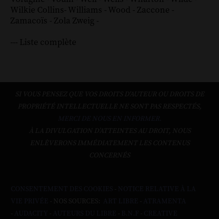
Wilkie Collins
-
Williams
-
Wood
-
Zaccone
-
Zamacoïs
-
Zola
Zweig
-
--- Liste complète
SI VOUS PENSEZ QUE VOS DROITS D'AUTEUR OU DROITS DE
PROPRIÉTÉ INTELLECTUELLE NE SONT PAS RESPECTÉS,
MERCI DE NOUS EN INFORMER.
À LA DIVULGATION D’ATTEINTES AU DROIT, NOUS
ENLÈVERONS IMMÉDIATEMENT LES CONTENUS
CONCERNÉS
CONSENTEMENT DES COOKIES
-
NOTICE RELATIVE À LA
VIE PRIVÉE
- NOS SOURCES:
ART LIBRE
-
ATRAMENTA
-
AUDACITY
-
AUTEURS DU LIBRE
-
B.N.F
-
CREATIVE