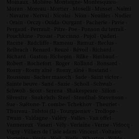
Moinaux
-
Molière
-
Montaigne
-
Montesquieu
-
Moran
-
Moreau
-
Mortier
-
Moselli
-
Musset
-
Naïmi
-
Navarre
-
Nerval
-
Nicolaï
-
Nion
-
Noailles
-
Nodier
-
Orain
-
Orczy
-
Ouida
-
Ourgant
-
Pacherie
-
Pavie
-
Pergaud
-
Perrault
-
Pitre
-
Poe
-
Ponson du terrail
-
Pouchkine
-
Proust
-
Pucciano
-
Pujol
-
Qaderi
-
Racine
-
Radcliffe
-
Rameau
-
Ramuz
-
Reclus
-
Reibrach
-
Renard
-
Reuzé
-
Révoil
-
Richard
-
Richard - Gaston
-
Richepin
-
Rilke
-
Rimbaud
-
Robert
-
Rochefort
-
Roger
-
Rolland
-
Ronsard
-
Rosny
-
Rosny aîné
-
Rosny_aîné
-
Rostand
-
Rousseau
-
Sacher masoch
-
Sade
-
Saint victor
-
Sainte beuve
-
Sand
-
Sazie
-
Scholl
-
Schwab
-
Schwob
-
Scott
-
Serena
-
Shakespeare
-
Silion
-
Silvestre
-
Snakebzh
-
Steel
-
Stendhal
-
Stevenson
-
Sue
-
Suétone
-
T. combe
-
Tchekhov
-
Theuriet
-
Thoreau
-
Tolstoï (L)
-
Tourgueniev
-
Trollope
-
Twain
-
Valdagne
-
Valéry
-
Vallès
-
Van offel
-
Vannereux
-
Vasari
-
Vély
-
Verlaine
-
Verne
-
Vidocq
-
Vigny
-
Villiers de l´isle adam
-
Vincent
-
Voltaire
-
Voragine
-
Vouin
-
Weil
-
Wells
-
Wharton
-
Wilde
-