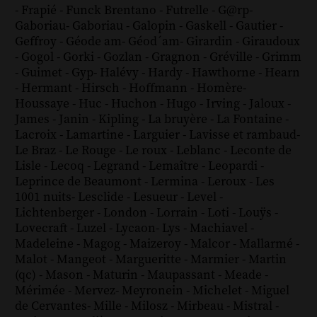
-
Frapié
-
Funck Brentano
-
Futrelle
-
G@rp
-
Gaboriau
-
Gaboriau
-
Galopin
-
Gaskell
-
Gautier
-
Geffroy
-
Géode am
-
Géod´am
-
Girardin
-
Giraudoux
-
Gogol
-
Gorki
-
Gozlan
-
Gragnon
-
Gréville
-
Grimm
-
Guimet
-
Gyp
-
Halévy
-
Hardy
-
Hawthorne
-
Hearn
-
Hermant
-
Hirsch
-
Hoffmann
-
Homère
-
Houssaye
-
Huc
-
Huchon
-
Hugo
-
Irving
-
Jaloux
-
James
-
Janin
-
Kipling
-
La bruyère
-
La Fontaine
-
Lacroix
-
Lamartine
-
Larguier
-
Lavisse et rambaud
-
Le Braz
-
Le Rouge
-
Le roux
-
Leblanc
-
Leconte de
Lisle
-
Lecoq
-
Legrand
-
Lemaître
-
Leopardi
-
Leprince de Beaumont
-
Lermina
-
Leroux
-
Les
1001 nuits
-
Lesclide
-
Lesueur
-
Level
-
Lichtenberger
-
London
-
Lorrain
-
Loti
-
Louÿs
-
Lovecraft
-
Luzel
-
Lycaon
-
Lys
-
Machiavel
-
Madeleine
-
Magog
-
Maizeroy
-
Malcor
-
Mallarmé
-
Malot
-
Mangeot
-
Margueritte
-
Marmier
-
Martin
(qc)
-
Mason
-
Maturin
-
Maupassant
-
Meade
-
Mérimée
-
Mervez
-
Meyronein
-
Michelet
-
Miguel
de Cervantes
-
Mille
-
Milosz
-
Mirbeau
-
Mistral
-