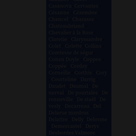
Casanova
-
Cervantes
-
Césanne
-
Cézembre
-
Chancel
-
Charasse
-
Chateaubriand
-
Chevalier à la Rose
-
Claretie
-
Claryssandre
-
Colet
-
Colette
-
Collins
-
Comtesse de ségur
-
Conan Doyle
-
Coppee
-
Coppée
-
Corday
-
Corneille
-
Corthis
-
Cory
-
Courteline
-
Darrig
-
Daudet
-
Daumal
-
De
nerval
-
De pourtalès
-
De
renneville
-
De staël
-
De
vesly
-
Decarreau
-
Del
-
Delarue mardrus
-
Delattre
-
Delly
-
Delorme
-
Demercastel
-
Derys
-
Desbordes Valmore
-