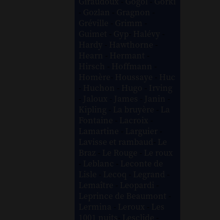
Giraudoux
-
Gogol
-
Gorki
-
Gozlan
-
Gragnon
-
Gréville
-
Grimm
-
Guimet
-
Gyp
-
Halévy
-
Hardy
-
Hawthorne
-
Hearn
-
Hermant
-
Hirsch
-
Hoffmann
-
Homère
-
Houssaye
-
Huc
-
Huchon
-
Hugo
-
Irving
-
Jaloux
-
James
-
Janin
-
Kipling
-
La bruyère
-
La
Fontaine
-
Lacroix
-
Lamartine
-
Larguier
-
Lavisse et rambaud
-
Le
Braz
-
Le Rouge
-
Le roux
-
Leblanc
-
Leconte de
Lisle
-
Lecoq
-
Legrand
-
Lemaître
-
Leopardi
-
Leprince de Beaumont
-
Lermina
-
Leroux
-
Les
1001 nuits
-
Lesclide
-