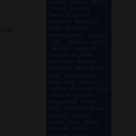
Aulnoy
-
Austen
-
Aycard
-
Balzac
-
Banville
-
Barbey d aurevilly
-
Barbusse
-
Baudelaire
-
Bazin
-
Beauvoir
-
ent en
Beecher stowe
-
Bégonia
´´lili´´
-
Bellême
-
Beltran
-
Bentzon
-
Bergerat
-
Bernard
-
Bernède
-
Bernhardt
-
Berthet
-
Berthoud
-
Bible
-
Binet
-
Bizet
-
Blasco ibanez
-
Bleue
-
Bloy
-
Boccace
-
Boileau
-
Borie
-
Bouguier
-
Bouniol
-
Bourget
-
Boussenard
-
Boutet
-
Bove
-
Boylesve
-
Brada
-
Braddon
-
Bringer
-
Brontë
-
Brot
-
Bruant
-
Brussolo
-
Burney
-
Cabanès
-
Cabot
-