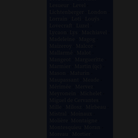
Lesueur
-
Level
-
Lichtenberger
-
London
-
Lorrain
-
Loti
-
Louÿs
-
Lovecraft
-
Luzel
-
Lycaon
-
Lys
-
Machiavel
-
Madeleine
-
Magog
-
Maizeroy
-
Malcor
-
Mallarmé
-
Malot
-
Mangeot
-
Margueritte
-
Marmier
-
Martin (qc)
-
Mason
-
Maturin
-
Maupassant
-
Meade
-
Mérimée
-
Mervez
-
Meyronein
-
Michelet
-
Miguel de Cervantes
-
Mille
-
Milosz
-
Mirbeau
-
Mistral
-
Moinaux
-
Molière
-
Montaigne
-
Montesquieu
-
Moran
-
Moreau
-
Mortier
-