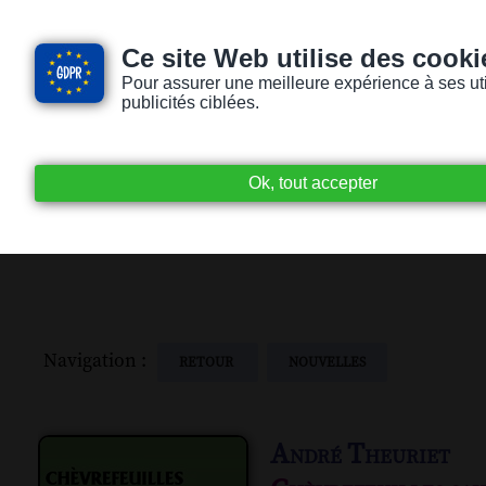
Ce site Web utilise des cooki
Pour assurer une meilleure expérience à ses utili
publicités ciblées.
Accueil
Livres audio
Lecteurs / Lectr
Navigation :
RETOUR
NOUVELLES
André Theuriet