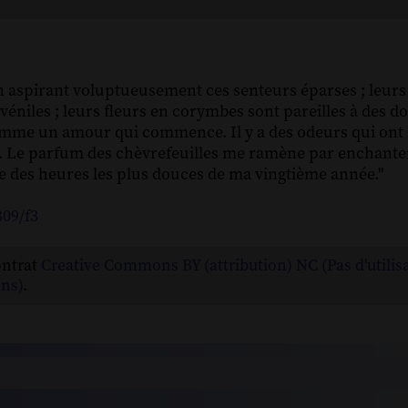
en aspirant voluptueusement ces senteurs éparses ; leurs
véniles ; leurs fleurs en corymbes sont pareilles à des do
 comme un amour qui commence. Il y a des odeurs qui ont
ie. Le parfum des chèvrefeuilles me ramène par enchante
e des heures les plus douces de ma vingtième année."
809/f3
ontrat
Creative Commons BY (attribution) NC (Pas d'utilis
ns)
.