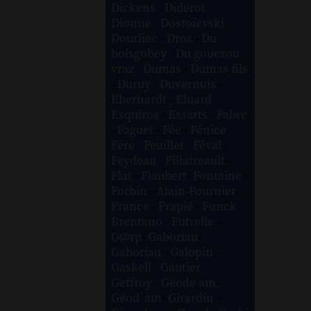
Dickens
-
Diderot
-
Dionne
-
Dostoïevski
-
Dourliac
-
Droz
-
Du
boisgobey
-
Du gouezou
vraz
-
Dumas
-
Dumas fils
-
Duruy
-
Duvernois
-
Eberhardt
-
Eluard
-
Esquiros
-
Essarts
-
Fabre
-
Faguet
-
Fée
-
Fénice
-
Féré
-
Feuillet
-
Féval
-
Feydeau
-
Filiatreault
-
Flat
-
Flaubert
-
Fontaine
-
Forbin
-
Alain-Fournier
-
France
-
Frapié
-
Funck
Brentano
-
Futrelle
-
G@rp
-
Gaboriau
-
Gaboriau
-
Galopin
-
Gaskell
-
Gautier
-
Geffroy
-
Géode am
-
Géod´am
-
Girardin
-