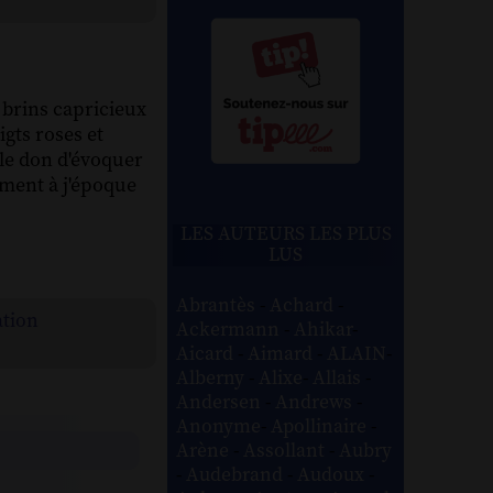
 brins capricieux
igts roses et
 le don d'évoquer
ment à j'époque
LES AUTEURS LES PLUS
LUS
Abrantès
-
Achard
-
ation
Ackermann
-
Ahikar
-
Aicard
-
Aimard
-
ALAIN
-
Alberny
-
Alixe
-
Allais
-
Andersen
-
Andrews
-
Anonyme
-
Apollinaire
-
Arène
-
Assollant
-
Aubry
-
Audebrand
-
Audoux
-