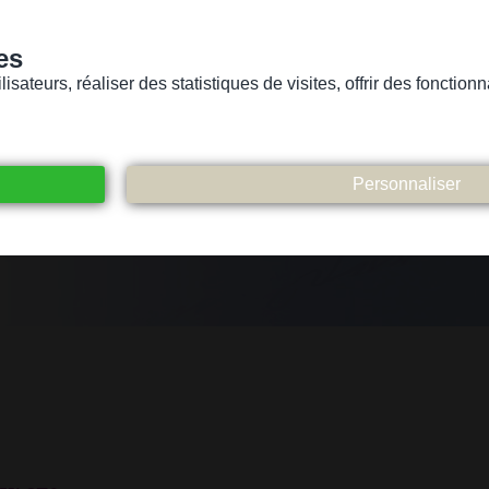
es
sateurs, réaliser des statistiques de visites, offrir des fonctio
Version pour personnes mal-voyantes ou non-voyantes
ices
Suivez-nous
Participez
Contact